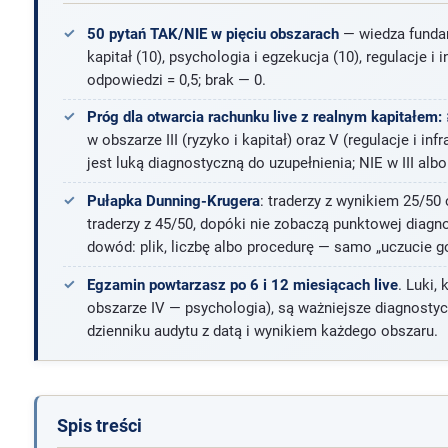
50 pytań TAK/NIE w pięciu obszarach
— wiedza fundam
kapitał (10), psychologia i egzekucja (10), regulacje i 
odpowiedzi = 0,5; brak — 0.
Próg dla otwarcia rachunku live z realnym kapitałem:
w obszarze III (ryzyko i kapitał) oraz V (regulacje i inf
jest luką diagnostyczną do uzupełnienia; NIE w III albo
Pułapka Dunning-Krugera
: traderzy z wynikiem 25/5
traderzy z 45/50, dopóki nie zobaczą punktowej diag
dowód: plik, liczbę albo procedurę — samo „uczucie g
Egzamin powtarzasz po 6 i 12 miesiącach live
. Luki,
obszarze IV — psychologia), są ważniejsze diagnostycz
dzienniku audytu z datą i wynikiem każdego obszaru.
Spis treści