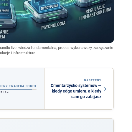
handlu live: wiedza fundamentalna, proces wykonawczy, zarządzanie
lacje i infrastruktura
NASTĘPNY
Cmentarzysko systemów —
RIERY TRADERA FOREX
kiedy edge umiera, a kiedy
 z 162
sam go zabijasz