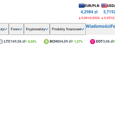
EUR/PLN
USD
4,2984 zł
3,7192
0,06%
0,0026
0,35%
0
Wiadomości
F
uty
Forex
Kryptowaluty
Produkty finansowe
TC
169,56 zł
BCH
804,09 zł
DOT
3,06 zł
0,33%
1,27%
1,1