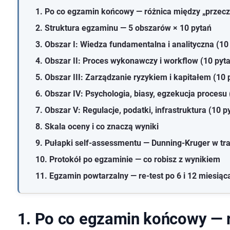
1. Po co egzamin końcowy — różnica między „przecz
2. Struktura egzaminu — 5 obszarów × 10 pytań
3. Obszar I: Wiedza fundamentalna i analityczna (10
4. Obszar II: Proces wykonawczy i workflow (10 pyt
5. Obszar III: Zarządzanie ryzykiem i kapitałem (10 
6. Obszar IV: Psychologia, biasy, egzekucja procesu 
7. Obszar V: Regulacje, podatki, infrastruktura (10 p
8. Skala oceny i co znaczą wyniki
9. Pułapki self-assessmentu — Dunning-Kruger w tr
10. Protokół po egzaminie — co robisz z wynikiem
11. Egzamin powtarzalny — re-test po 6 i 12 miesiąca
1. Po co egzamin końcowy — 