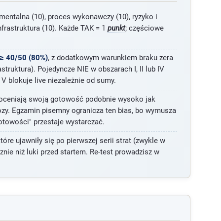
entalna (10), proces wykonawczy (10), ryzyko i
infrastruktura (10). Każde TAK = 1
punkt
; częściowe
 ≥ 40/50 (80%)
, z dodatkowym warunkiem braku zera
rastruktura). Pojedyncze NIE w obszarach I, II lub IV
 V blokuje live niezależnie od sumy.
0 oceniają swoją gotowość podobnie wysoko jak
nozy. Egzamin pisemny ogranicza ten bias, bo wymusza
otowości" przestaje wystarczać.
 które ujawniły się po pierwszej serii strat (zwykle w
nie niż luki przed startem. Re-test prowadzisz w