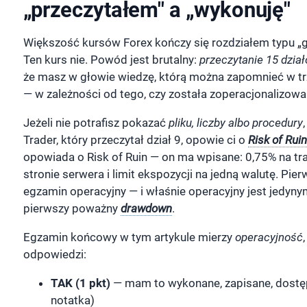
„przeczytałem" a „wykonuję"
Większość kursów Forex kończy się rozdziałem typu „g
Ten kurs nie. Powód jest brutalny:
przeczytanie 15 dzia
że masz w głowie wiedzę, którą można zapomnieć w trz
— w zależności od tego, czy została zoperacjonalizowa
Jeżeli nie potrafisz pokazać
pliku, liczby albo procedury
Trader, który przeczytał dział 9, opowie ci o
Risk of Ruin
opowiada o Risk of Ruin — on ma wpisane: 0,75% na tra
stronie serwera i limit ekspozycji na jedną walutę. Pi
egzamin operacyjny — i właśnie operacyjny jest jedynym
pierwszy poważny
drawdown
.
Egzamin końcowy w tym artykule mierzy
operacyjność
odpowiedzi:
TAK (1 pkt)
— mam to wykonane, zapisane, dostępn
notatka)