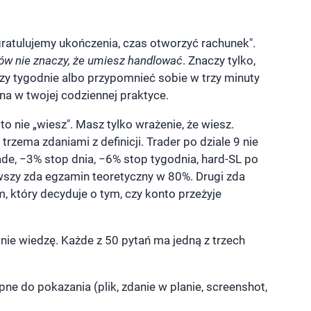
ratulujemy ukończenia, czas otworzyć rachunek".
łów nie znaczy, że umiesz handlować
. Znaczy tylko,
y tygodnie albo przypomnieć sobie w trzy minuty
na w twojej codziennej praktyce.
, to nie „wiesz". Masz tylko wrażenie, że wiesz.
trzema zdaniami z definicji. Trader po dziale 9 nie
de, −3% stop dnia, −6% stop tygodnia, hard-SL po
erwszy zda egzamin teoretyczny w 80%. Drugi zda
, który decyduje o tym, czy konto przeżyje
, nie wiedzę. Każde z 50 pytań ma jedną z trzech
e do pokazania (plik, zdanie w planie, screenshot,