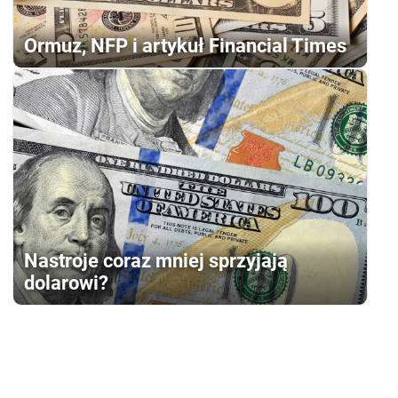
Ormuz, NFP i artykuł Financial Times
Nastroje coraz mniej sprzyjają
dolarowi?