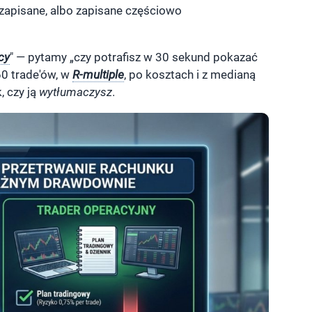
zapisane, albo zapisane częściowo
cy
" — pytamy „czy potrafisz w 30 sekund pokazać
60 trade'ów, w
R-multiple
, po kosztach i z medianą
, czy ją
wytłumaczysz
.