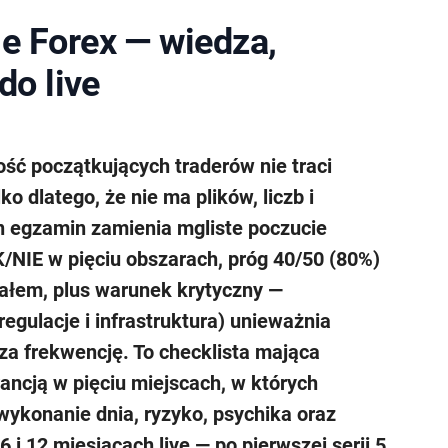
e Forex — wiedza,
do live
ość początkujących traderów nie traci
lko dlatego, że nie ma plików, liczb i
en egzamin zamienia mgliste poczucie
K/NIE w pięciu obszarach, próg 40/50 (80%)
tałem, plus warunek krytyczny —
regulacje i infrastruktura) unieważnia
 za frekwencję. To checklista mająca
rancją w pięciu miejscach, w których
wykonanie dnia, ryzyko, psychika oraz
6 i 12 miesiącach live — po pierwszej serii 5