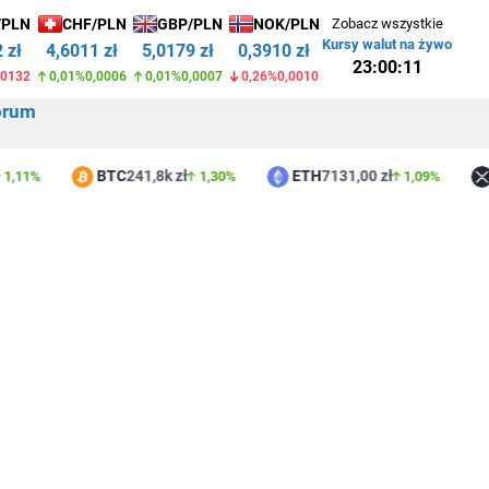
/PLN
CHF/PLN
GBP/PLN
NOK/PLN
Zobacz wszystkie
Kursy walut na żywo
 zł
4,6011 zł
5,0179 zł
0,3910 zł
23:00:11
,0132
0,01%
0,0006
0,01%
0,0007
0,26%
0,0010
orum
BTC
241,8k zł
ETH
7131,00 zł
XR
1%
1,30%
1,09%