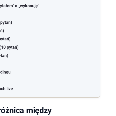
ytałem" a „wykonuję"
 pytań)
ań)
pytań)
(10 pytań)
ytań)
adingu
ch live
różnica między