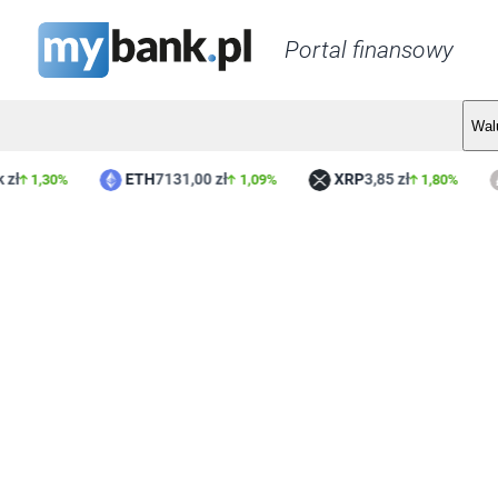
Portal finansowy
Wal
ETH
7131,00 zł
XRP
3,85 zł
L
1,30%
1,09%
1,80%