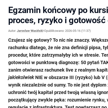
Egzamin końcowy po kursi
proces, ryzyko i gotowość 
Autor:
Jarosław Wasiński
•
Opublikowano:
2026-05-16 (11:37)
Czujesz się gotowy? To nic nie znaczy. Większ
rachunku dlatego, że nie zna definicji pipsa, ty
procedur, które zatrzymałyby ich w stresie. T
gotowości w
punktową diagnozę
: 50 pytań TA
zanim otwierasz rachunek live z realnym kapi
jakiekolwiek
NIE w obszarze III (ryzyko) lub V (
wynik niezależnie od sumy. To nie jest dyplom
uchronić twój kapitał przed twoją własną igno
początkujący zwykle pęka: rozumienie rynku, 
regulacje z infrastrukturą. Test powtarzasz po 