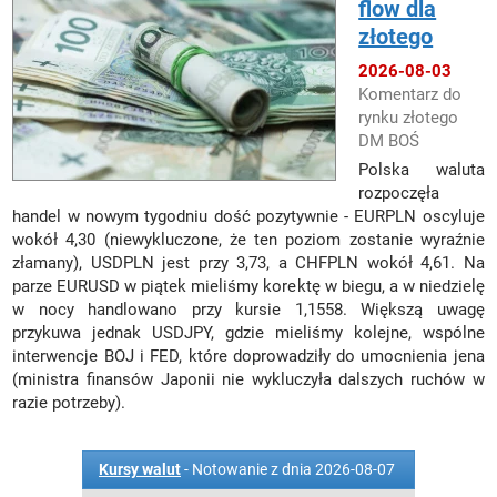
flow dla
złotego
2026-08-03
Komentarz do
rynku złotego
DM BOŚ
Polska waluta
rozpoczęła
handel w nowym tygodniu dość pozytywnie - EURPLN oscyluje
wokół 4,30 (niewykluczone, że ten poziom zostanie wyraźnie
złamany), USDPLN jest przy 3,73, a CHFPLN wokół 4,61. Na
parze EURUSD w piątek mieliśmy korektę w biegu, a w niedzielę
w nocy handlowano przy kursie 1,1558. Większą uwagę
przykuwa jednak USDJPY, gdzie mieliśmy kolejne, wspólne
interwencje BOJ i FED, które doprowadziły do umocnienia jena
(ministra finansów Japonii nie wykluczyła dalszych ruchów w
razie potrzeby).
Kursy walut
- Notowanie z dnia 2026-08-07