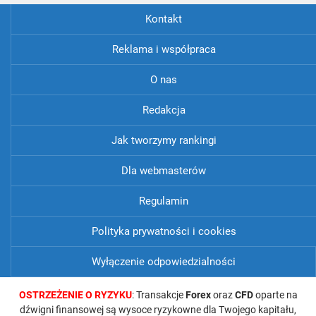
Kontakt
Reklama i współpraca
O nas
Redakcja
Jak tworzymy rankingi
Dla webmasterów
Regulamin
Polityka prywatności i cookies
Wyłączenie odpowiedzialności
OSTRZEŻENIE O RYZYKU
: Transakcje
Forex
oraz
CFD
oparte na
dźwigni finansowej są wysoce ryzykowne dla Twojego kapitału,