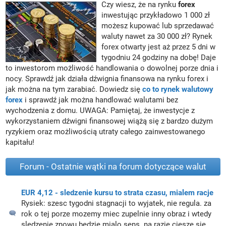
Czy wiesz, że na rynku
forex
inwestując przykładowo 1 000 zł
możesz kupować lub sprzedawać
waluty nawet za 30 000 zł? Rynek
forex otwarty jest aż przez 5 dni w
tygodniu 24 godziny na dobę! Daje
to inwestorom możliwość handlowania o dowolnej porze dnia i
nocy. Sprawdź jak działa dźwignia finansowa na rynku forex i
jak można na tym zarabiać. Dowiedz się
co to rynek walutowy
forex
i sprawdź jak można handlować walutami bez
wychodzenia z domu. UWAGA: Pamiętaj, że inwestycje z
wykorzystaniem dźwigni finansowej wiążą się z bardzo dużym
ryzykiem oraz możliwością utraty całego zainwestowanego
kapitału!
Forum - Ostatnie wątki na forum dotyczące walut
EUR 4,12 - sledzenie kursu to strata czasu, mialem racje
Rysiek:
szesc tygodni stagnacji to wyjatek, nie regula. za
rok o tej porze mozemy miec zupelnie inny obraz i wtedy
sledzenie znowu bedzie mialo sens. na razie ciesze sie