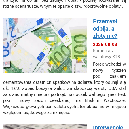
tranzytu na 60 dni bez żadnych opłat - później rozważane są
różne scenariusze, w tym te oparte o tzw. "dobrowolne opłaty".
Przemysł
odbija, a
złoty nic?
2026-08-03
Komentarz
walutowy XTB
Forex wchodzi w
nowy tydzień
pod znakiem
cementowania ostatnich spadków na dolarze, który osunął się
ok. 1,6% wobec koszyka walut. Za słabością waluty USA stał
zarówno mętny i nie tak jastrzębi jak oczekiwał tego rynek Fed,
jaki i nowy sezon deeskalacji na Bliskim Wschodzie.
Większość głównych par walutowych stoi aktualnie w miejscu
względem piątkowego zamknięcia.
Interwencje