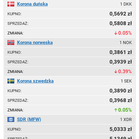
Korona duńska
1 DKK
0,5692
0,5808
0.05%
Korona norweska
1 NOK
0,3861
0,3939
0.39%
Korona szwedzka
1 SEK
0,3890
0,3968
0.05%
SDR (MFW)
1 XDR
5,0333
5,1349