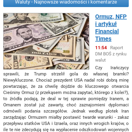
Waluty - Najnowsze wiadomości i komentarze
Ormuz, NFP
i artykuł
Financial
Times
11:54
Raport
DM BOŚ z rynku
walut
Czy Irańczycy
sprawili, że Trump strzelił gola do własnej bramki?
Niewykluczone. Chociaż prezydent USA nadal robi dobrą minę
powtarzając, że za chwilę dojdzie do kluczowego otwarcia
Cieśniny Ormuz (z przekąsem można zapytać, którego z kolei?),
to źródła podają, że deal w tej sprawie pomiędzy Iranem, a
Omanem został już zawarty, choć zaznajomieni dyplomaci
odmówili podania szczegółów. Jednak według plotek Iran
zarządzając Ormuzem miałby postawić twarde warunki - zakaz
przepływu statków USA i Izraela, oraz innych wrogich krajów, o
ile te nie zdecydują się na wypłacenie odszkodowań wojennych