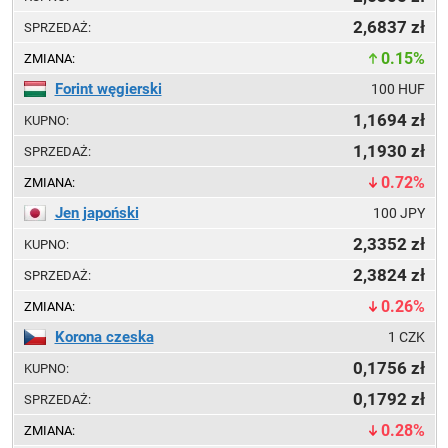
2,6837
0.15%
Forint węgierski
100 HUF
1,1694
1,1930
0.72%
Jen japoński
100 JPY
2,3352
2,3824
0.26%
Korona czeska
1 CZK
0,1756
0,1792
0.28%