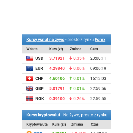
Kursy walut na żywo
- prosto z rynku
Forex
Waluta
Kurs (zł)
Zmiana
Czas
USD
3.71921
0.35%
23:00:11
EUR
4.29840
0.06%
09:06:19
CHF
4.60106
0.01%
16:13:03
GBP
5.01791
0.01%
22:59:56
NOK
0.39100
0.26%
22:59:55
Kursy kryptowalut
- Na żywo, prosto z rynku
Kryptowaluta
Kurs (zł)
Zmiana
Czas