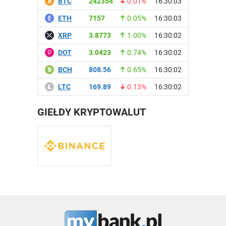
BTC
242354
0.01%
16:30:03
ETH
7157
0.05%
16:30:03
XRP
3.8773
1.00%
16:30:02
DOT
3.0423
0.74%
16:30:02
BCH
808.56
0.65%
16:30:02
LTC
169.89
0.13%
16:30:02
GIEŁDY KRYPTOWALUT