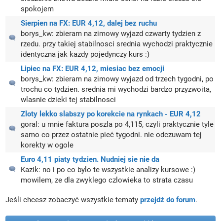
spokojem
Sierpien na FX: EUR 4,12, dalej bez ruchu
borys_kw:
zbieram na zimowy wyjazd czwarty tydzien z
rzedu. przy takiej stabilnosci srednia wychodzi praktycznie
identyczna jak kazdy pojedynczy kurs :)
Lipiec na FX: EUR 4,12, miesiac bez emocji
borys_kw:
zbieram na zimowy wyjazd od trzech tygodni, po
trochu co tydzien. srednia mi wychodzi bardzo przyzwoita,
wlasnie dzieki tej stabilnosci
Zloty lekko slabszy po korekcie na rynkach - EUR 4,12
goral:
u mnie faktura poszla po 4,115, czyli praktycznie tyle
samo co przez ostatnie pieć tygodni. nie odczuwam tej
korekty w ogole
Euro 4,11 piaty tydzien. Nudniej sie nie da
Kazik:
no i po co bylo te wszystkie analizy kursowe :)
mowilem, ze dla zwyklego czlowieka to strata czasu
Jeśli chcesz zobaczyć wszystkie tematy
przejdź do forum
.