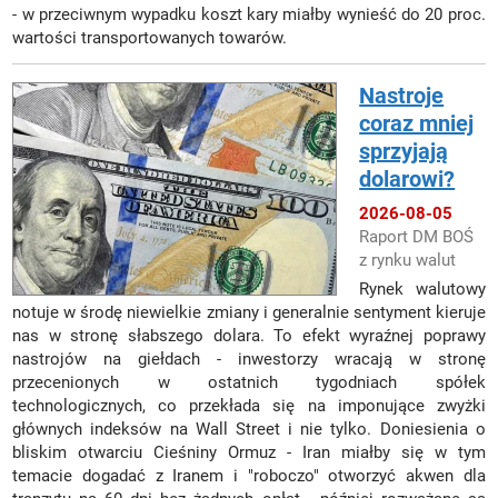
- w przeciwnym wypadku koszt kary miałby wynieść do 20 proc.
wartości transportowanych towarów.
Nastroje
coraz mniej
sprzyjają
dolarowi?
2026-08-05
Raport DM BOŚ
z rynku walut
Rynek walutowy
notuje w środę niewielkie zmiany i generalnie sentyment kieruje
nas w stronę słabszego dolara. To efekt wyraźnej poprawy
nastrojów na giełdach - inwestorzy wracają w stronę
przecenionych w ostatnich tygodniach spółek
technologicznych, co przekłada się na imponujące zwyżki
głównych indeksów na Wall Street i nie tylko. Doniesienia o
bliskim otwarciu Cieśniny Ormuz - Iran miałby się w tym
temacie dogadać z Iranem i "roboczo" otworzyć akwen dla