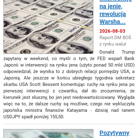
na jenie,
rewolucja
Warsha...
2026-08-03
Raport DM BOŚ
z rynku walut
Donald Trump
zapytany w weekend, co myśli o tym, że FED wsparł Bank
Japonii w interwencji na rynku jena (użyto ponad 50 mld USD)
odpowiedział, że wynika to z dobrych relacji pomiędzy USA, a
Japonią. Ale jeszcze w końcu ubiegłego tygodnia sekretarz
skarbu USA Scott Bessent komentując ruchy na rynku jena po
pierwszej interwencji z czwartku, dał do zrozumienia, że
kierunek jest słuszny, bo jen jest niedowartościowany. Wygląda
więc na to, że dalsze ruchy są możliwe, czego nie wykluczyła
japońska ministra finansów Katayama - dzisiaj nad ranem
USDJPY spadł poniżej 155,50.
Pozytywny