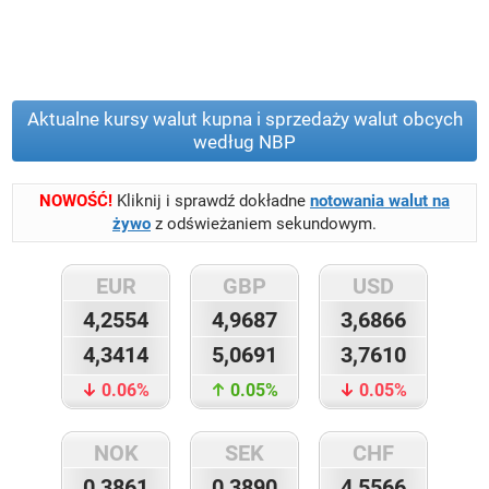
Aktualne kursy walut kupna i sprzedaży walut obcych
według NBP
NOWOŚĆ!
Kliknij i sprawdź dokładne
notowania walut
na
żywo
z odświeżaniem sekundowym.
EUR
GBP
USD
4,2554
4,9687
3,6866
4,3414
5,0691
3,7610
0.06%
0.05%
0.05%
NOK
SEK
CHF
0,3861
0,3890
4,5566