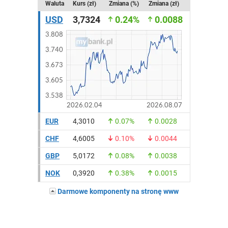
Waluta
Kurs (zł)
Zmiana (%)
Zmiana (zł)
USD
3,7324
0.24%
0.0088
EUR
4,3010
0.07%
0.0028
CHF
4,6005
0.10%
0.0044
GBP
5,0172
0.08%
0.0038
NOK
0,3920
0.38%
0.0015
Darmowe komponenty na stronę www