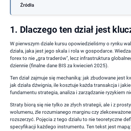
Źródła
1. Dlaczego ten dział jest klu
W pierwszym dziale kursu opowiedzieliśmy o rynku walu
działa, jaka jest jego skala i rola w gospodarce. Wied
forex to nie „gra traderów", lecz infrastruktura globaln
dziennie (finalne dane BIS za kwiecień 2025).
Ten dział zajmuje się mechaniką: jak zbudowane jest kw
jak działa dźwignia, ile kosztuje każda transakcja i jaki
fundamentu strategia, analiza i zarządzanie ryzykiem n
Straty biorą się nie tylko ze złych strategii, ale i z p
wolumenu, źle rozumianego marginu czy zlekceważonego 
rozszerzyć. Pojęcia z tego działu to nie teoretyczne de
specyfikacji każdego instrumentu. Ten tekst jest mapą