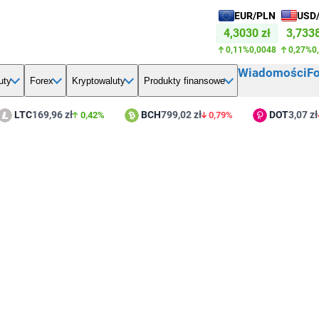
EUR/PLN
USD
4,3030 zł
3,7338
0,11%
0,0048
0,27%
0
Wiadomości
F
uty
Forex
Kryptowaluty
Produkty finansowe
LTC
169,96 zł
BCH
799,02 zł
DOT
3,07 zł
0,42%
0,79%
3,