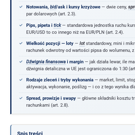
Notowania,
bid
/ask i kursy krzyżowe
— dwie ceny,
spr
par dolarowych (art. 2.3).
Pips, pipeta i
tick
— standardowa jednostka ruchu kursu
EUR/USD to co innego niż na EUR/PLN (art. 2.4).
Wielkość pozycji — loty
—
lot
standardowy, mini i mikr
rachunek odwrotny od wartości pipsa do wolumenu, z ta
Dźwignia finansowa
i margin
— jak działa lewar, ile ma
dźwignia detaliczna w UE jest ograniczona do 1:30 (art.
Rodzaje zleceń i tryby wykonania
— market, limit, stop
aktywacja, wykonanie, poślizg — i co z tego wynika dla 
Spread, prowizje i swapy
— główne składniki kosztu tr
rachunkami (art. 2.8).
Spis treści