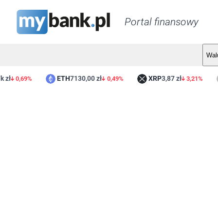
Portal finansowy
Wal
ETH
7130,00 zł
XRP
3,87 zł
0,69%
0,49%
3,21%