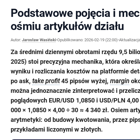
Podstawowe pojęcia i me
ośmiu artykułów działu
Autor:
Jarosław Wasiński
•
Opublikowano:
2026-02-19 (22:00)
•
Aktualizacj
Za średnimi dziennymi obrotami rzędu 9,5 bili
2025) stoi precyzyjna mechanika, która określ
wyniku i rozliczania kosztów na platformie de
po ask,
take profit
45 pipsów wyżej,
margin
oko
można jednoznacznie zinterpretować i przelicz
poglądowych EUR/USD 1,0850 i USD/PLN 4,00 
000 × 1,0850 × 4,00 ÷ 30 ≈ 4 340 zł. Osiem art
arytmetyki: od budowy kwotowania, przez pipsy 
przykładami liczonymi w złotych.