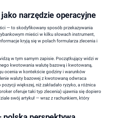
 jako narzędzie operacyjne
ości — to skodyfikowany sposób przekazywania
zybankowym mieści w kilku słowach instrument,
nformacje kryją się w polach formularza zlecenia i
widzą w tym samym zapisie. Początkujący widzi w
łnego kwotowania walutę bazową i kwotowaną,
izgu ocenia w kontekście godziny i warunków
lenie waluty bazowej z kwotowaną odwraca
pozycji większej, niż zakładało ryzyko, a różnica
ker oferuje taki typ zlecenia) ujawnia się dopiero
iale swój artykuł — wraz z rachunkiem, który
 — polska perspektywa