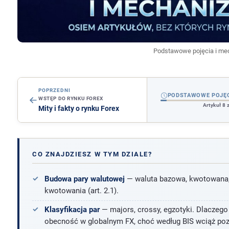
Podstawowe pojęcia i me
POPRZEDNI
PODSTAWOWE POJĘC
WSTĘP DO RYNKU FOREX
Artykuł 8 
Mity i fakty o rynku Forex
CO ZNAJDZIESZ W TYM DZIALE?
Budowa pary walutowej
— waluta bazowa, kwotowana, 
kwotowania (art. 2.1).
Klasyfikacja par
— majors, crossy, egzotyki. Dlaczego 
obecność w globalnym FX, choć według BIS wciąż pozos