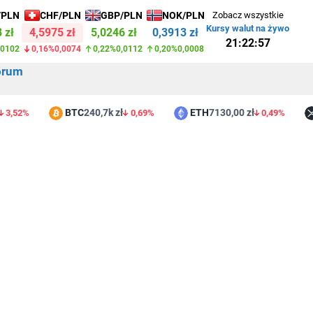
/PLN
CHF/PLN
GBP/PLN
NOK/PLN
Zobacz wszystkie
Kursy walut na żywo
 zł
4,5975 zł
5,0246 zł
0,3913 zł
21:22:57
,0102
0,16%
0,0074
0,22%
0,0112
0,20%
0,0008
orum
BTC
240,7k zł
ETH
7130,00 zł
X
52%
0,69%
0,49%