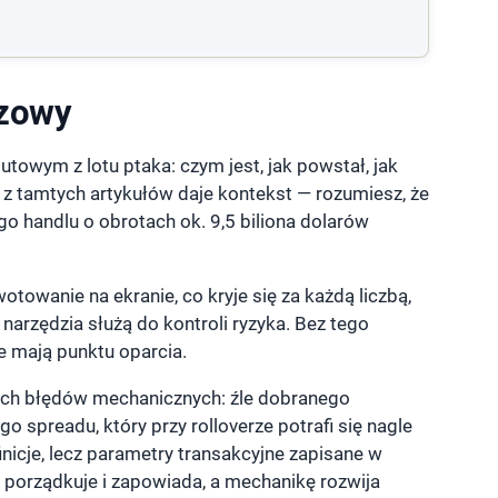
czowy
towym z lotu ptaka: czym jest, jak powstał, jak
za z tamtych artykułów daje kontekst — rozumiesz, że
ego handlu o obrotach ok. 9,5 biliona dolarów
otowanie na ekranie, co kryje się za każdą liczbą,
e narzędzia służą do kontroli ryzyka. Bez tego
ie mają punktu oparcia.
rostych błędów mechanicznych: źle dobranego
spreadu, który przy rolloverze potrafi się nagle
finicje, lecz parametry transakcyjne zapisane w
: porządkuje i zapowiada, a mechanikę rozwija