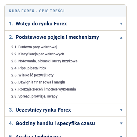
KURS FOREX
- SPIS TREŚCI
1.
Wstęp do rynku Forex
2.
Podstawowe pojęcia i mechanizmy
2.1. Budowa pary walutowej
2.2. Klasyfikacja par walutowych
2.3. Notowania, bid/ask i kursy krzyżowe
2.4. Pips, pipeta i tick
2.5. Wielkość pozycji: loty
2.6. Dźwignia finansowa i margin
2.7. Rodzaje zleceń i modele wykonania
2.8. Spread, prowizje, swapy
3.
Uczestnicy rynku Forex
4.
Godziny handlu i specyfika czasu
5.
Analiza techniczna