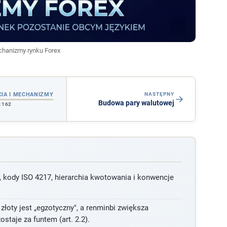
chanizmy rynku Forex
IA I MECHANIZMY
NASTĘPNY
Budowa pary walutowej
z 162
kody ISO 4217, hierarchia kwotowania i konwencje
złoty jest „egzotyczny", a renminbi zwiększa
taje za funtem (art. 2.2).