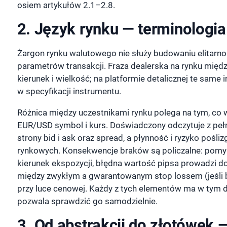
osiem artykułów 2.1–2.8.
2. Język rynku — terminologia
Żargon rynku walutowego nie służy budowaniu elitarn
parametrów transakcji. Fraza dealerska na rynku międ
kierunek i wielkość; na platformie detalicznej te same i
w specyfikacji instrumentu.
Różnica między uczestnikami rynku polega na tym, co 
EUR/USD symbol i kurs. Doświadczony odczytuje z pe
strony bid i ask oraz spread, a płynność i ryzyko pośl
rynkowych. Konsekwencje braków są policzalne: pomy
kierunek ekspozycji, błędna wartość pipsa prowadzi do 
między zwykłym a gwarantowanym stop lossem (jeśli bro
przy luce cenowej. Każdy z tych elementów ma w tym dz
pozwala sprawdzić go samodzielnie.
3. Od abstrakcji do złotówek