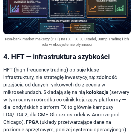
Non-bank market makerzy (PTF) na FX — XTX, Citadel, Jump Trading i ich
rola w ekosystemie płynności
4. HFT — infrastruktura szybkości
HFT (high-frequency trading) opisuje klasę
infrastruktury, nie strategię inwestycyjną: zdolność
przejścia od danych rynkowych do zlecenia w
mikrosekundach. Składają się na nią
kolokacja
(serwery
w tym samym ośrodku co silnik kojarzący platformy —
dla londyńskich platform FX to głównie kampusy
LD4/LD4.2, dla CME Globex ośrodek w Aurorze pod
Chicago),
FPGA
(układy przetwarzające dane na
poziomie sprzętowym, poniżej systemu operacyjnego)