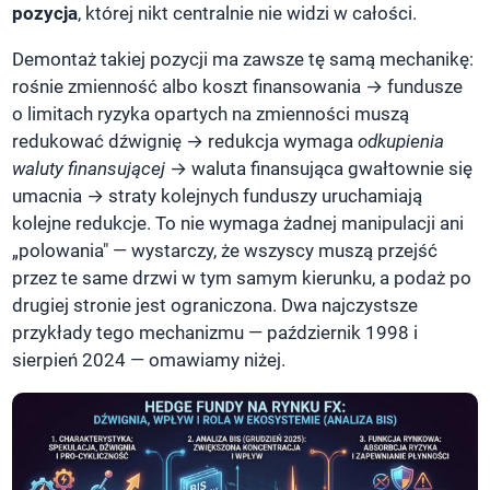
pozycja
, której nikt centralnie nie widzi w całości.
Demontaż takiej pozycji ma zawsze tę samą mechanikę:
rośnie zmienność albo koszt finansowania → fundusze
o limitach ryzyka opartych na zmienności muszą
redukować dźwignię → redukcja wymaga
odkupienia
waluty finansującej
→ waluta finansująca gwałtownie się
umacnia → straty kolejnych funduszy uruchamiają
kolejne redukcje. To nie wymaga żadnej manipulacji ani
„polowania" — wystarczy, że wszyscy muszą przejść
przez te same drzwi w tym samym kierunku, a podaż po
drugiej stronie jest ograniczona. Dwa najczystsze
przykłady tego mechanizmu — październik 1998 i
sierpień 2024 — omawiamy niżej.