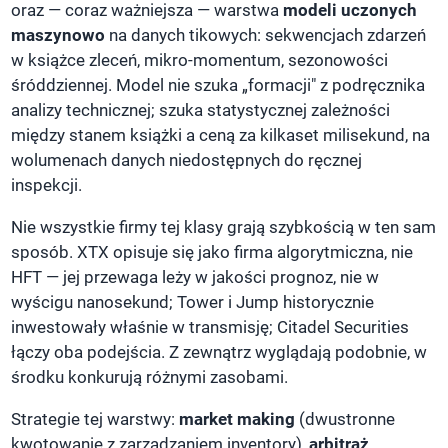
oraz — coraz ważniejsza — warstwa
modeli uczonych
maszynowo
na danych tikowych: sekwencjach zdarzeń
w książce zleceń, mikro-momentum, sezonowości
śróddziennej. Model nie szuka „formacji" z podręcznika
analizy technicznej; szuka statystycznej zależności
między stanem książki a ceną za kilkaset milisekund, na
wolumenach danych niedostępnych do ręcznej
inspekcji.
Nie wszystkie firmy tej klasy grają szybkością w ten sam
sposób. XTX opisuje się jako firma algorytmiczna, nie
HFT — jej przewaga leży w jakości prognoz, nie w
wyścigu nanosekund; Tower i Jump historycznie
inwestowały właśnie w transmisję; Citadel Securities
łączy oba podejścia. Z zewnątrz wyglądają podobnie, w
środku konkurują różnymi zasobami.
Strategie tej warstwy:
market making
(dwustronne
kwotowanie z zarządzaniem inventory),
arbitraż