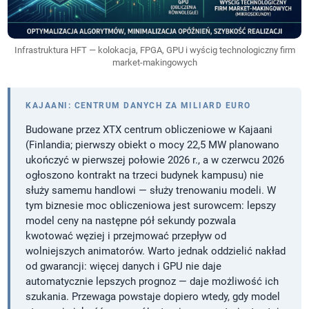
Infrastruktura HFT — kolokacja, FPGA, GPU i wyścig technologiczny firm
market-makingowych
KAJAANI: CENTRUM DANYCH ZA MILIARD EURO
Budowane przez XTX centrum obliczeniowe w Kajaani
(Finlandia; pierwszy obiekt o mocy 22,5 MW planowano
ukończyć w pierwszej połowie 2026 r., a w czerwcu 2026
ogłoszono kontrakt na trzeci budynek kampusu) nie
służy samemu handlowi — służy trenowaniu modeli. W
tym biznesie moc obliczeniowa jest surowcem: lepszy
model ceny na następne pół sekundy pozwala
kwotować węziej i przejmować przepływ od
wolniejszych animatorów. Warto jednak oddzielić nakład
od gwarancji: więcej danych i GPU nie daje
automatycznie lepszych prognoz — daje możliwość ich
szukania. Przewaga powstaje dopiero wtedy, gdy model