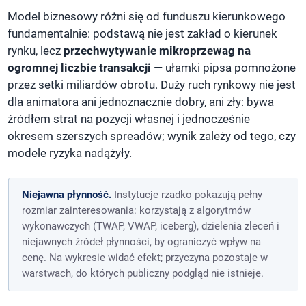
Model biznesowy różni się od funduszu kierunkowego
fundamentalnie: podstawą nie jest zakład o kierunek
rynku, lecz
przechwytywanie mikroprzewag na
ogromnej liczbie transakcji
— ułamki pipsa pomnożone
przez setki miliardów obrotu. Duży ruch rynkowy nie jest
dla animatora ani jednoznacznie dobry, ani zły: bywa
źródłem strat na pozycji własnej i jednocześnie
okresem szerszych spreadów; wynik zależy od tego, czy
modele ryzyka nadążyły.
Niejawna płynność.
Instytucje rzadko pokazują pełny
rozmiar zainteresowania: korzystają z algorytmów
wykonawczych (TWAP, VWAP, iceberg), dzielenia zleceń i
niejawnych źródeł płynności, by ograniczyć wpływ na
cenę. Na wykresie widać efekt; przyczyna pozostaje w
warstwach, do których publiczny podgląd nie istnieje.