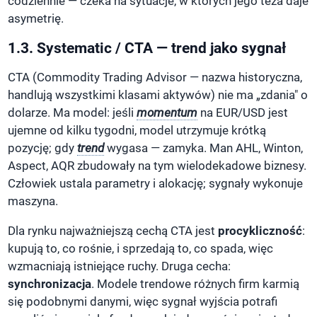
codziennie — czeka na sytuacje, w których jego teza daje
asymetrię.
1.3. Systematic / CTA — trend jako sygnał
CTA (Commodity Trading Advisor — nazwa historyczna,
handlują wszystkimi klasami aktywów) nie ma „zdania" o
dolarze. Ma model: jeśli
momentum
na EUR/USD jest
ujemne od kilku tygodni, model utrzymuje krótką
pozycję; gdy
trend
wygasa — zamyka. Man AHL, Winton,
Aspect, AQR zbudowały na tym wielodekadowe biznesy.
Człowiek ustala parametry i alokację; sygnały wykonuje
maszyna.
Dla rynku najważniejszą cechą CTA jest
procykliczność
:
kupują to, co rośnie, i sprzedają to, co spada, więc
wzmacniają istniejące ruchy. Druga cecha:
synchronizacja
. Modele trendowe różnych firm karmią
się podobnymi danymi, więc sygnał wyjścia potrafi