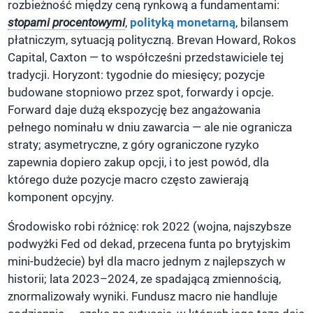
rozbieżność między ceną rynkową a fundamentami:
stopami procentowymi
,
polityką monetarną
, bilansem
płatniczym, sytuacją polityczną. Brevan Howard, Rokos
Capital, Caxton — to współcześni przedstawiciele tej
tradycji. Horyzont: tygodnie do miesięcy; pozycje
budowane stopniowo przez spot, forwardy i opcje.
Forward daje dużą ekspozycję bez angażowania
pełnego nominału w dniu zawarcia — ale nie ogranicza
straty; asymetryczne, z góry ograniczone ryzyko
zapewnia dopiero zakup opcji, i to jest powód, dla
którego duże pozycje macro często zawierają
komponent opcyjny.
Środowisko robi różnicę: rok 2022 (wojna, najszybsze
podwyżki Fed od dekad, przecena funta po brytyjskim
mini-budżecie) był dla macro jednym z najlepszych w
historii; lata 2023–2024, ze spadającą zmiennością,
znormalizowały wyniki. Fundusz macro nie handluje