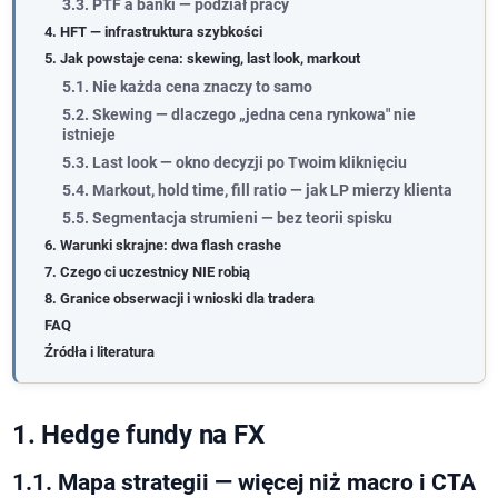
3.3. PTF a banki — podział pracy
4. HFT — infrastruktura szybkości
5. Jak powstaje cena: skewing, last look, markout
5.1. Nie każda cena znaczy to samo
5.2. Skewing — dlaczego „jedna cena rynkowa" nie
istnieje
5.3. Last look — okno decyzji po Twoim kliknięciu
5.4. Markout, hold time, fill ratio — jak LP mierzy klienta
5.5. Segmentacja strumieni — bez teorii spisku
6. Warunki skrajne: dwa flash crashe
7. Czego ci uczestnicy NIE robią
8. Granice obserwacji i wnioski dla tradera
FAQ
Źródła i literatura
1. Hedge fundy na FX
1.1. Mapa strategii — więcej niż macro i CTA