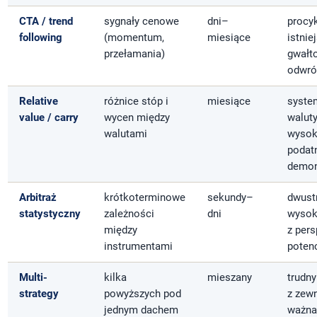
CTA / trend
sygnały cenowe
dni–
procy
following
(momentum,
miesiące
istnie
przełamania)
gwałt
odwró
Relative
różnice stóp i
miesiące
syste
value / carry
wycen między
walut
walutami
wysok
podat
demon
Arbitraż
krótkoterminowe
sekundy–
dwust
statystyczny
zależności
dni
wysok
między
z per
instrumentami
potenc
Multi-
kilka
mieszany
trudny
strategy
powyższych pod
z zewn
jednym dachem
ważna