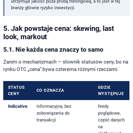
utrzymuje jakość poza próbą treningową, a to jest w tej
branży główne ryzyko inwestycji.
5. Jak powstaje cena: skewing, last
look, markout
5.1. Nie każda cena znaczy to samo
Zanim o mechanizmach — słownik statusów ceny, bo na
rynku OTC „cena" bywa czterema różnymi rzeczami:
STATUS
GDZIE
CO OZNACZA
CENY
WYSTĘPUJE
Indicative
informacyjna, bez
feedy
zobowiązania do
poglądowe,
transakcji
część danych
na