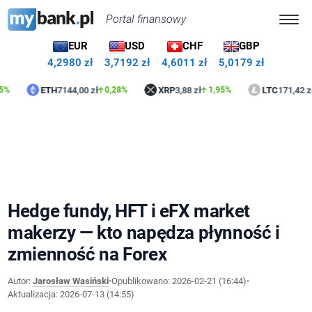
Portal finansowy
EUR
USD
CHF
GBP
4,2980 zł
3,7192 zł
4,6011 zł
5,0179 zł
ETH
7144,00 zł
XRP
3,88 zł
LTC
171,42 zł
0,28%
1,95%
1,
Hedge fundy, HFT i eFX market
makerzy — kto napędza płynność i
zmienność na Forex
Autor:
Jarosław Wasiński
•
Opublikowano:
2026-02-21 (16:44)
•
Aktualizacja:
2026-07-13 (14:55)