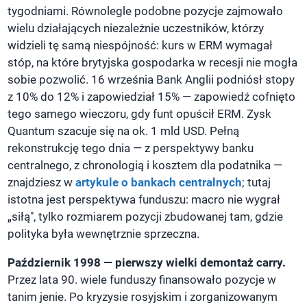
tygodniami. Równolegle podobne pozycje zajmowało
wielu działających niezależnie uczestników, którzy
widzieli tę samą niespójność: kurs w ERM wymagał
stóp, na które brytyjska gospodarka w recesji nie mogła
sobie pozwolić. 16 września Bank Anglii podniósł stopy
z 10% do 12% i zapowiedział 15% — zapowiedź cofnięto
tego samego wieczoru, gdy funt opuścił ERM. Zysk
Quantum szacuje się na ok. 1 mld USD. Pełną
rekonstrukcję tego dnia — z perspektywy banku
centralnego, z chronologią i kosztem dla podatnika —
znajdziesz w
artykule o bankach centralnych
; tutaj
istotna jest perspektywa funduszu: macro nie wygrał
„siłą", tylko rozmiarem pozycji zbudowanej tam, gdzie
polityka była wewnętrznie sprzeczna.
Październik 1998 — pierwszy wielki demontaż carry.
Przez lata 90. wiele funduszy finansowało pozycje w
tanim jenie. Po kryzysie rosyjskim i zorganizowanym