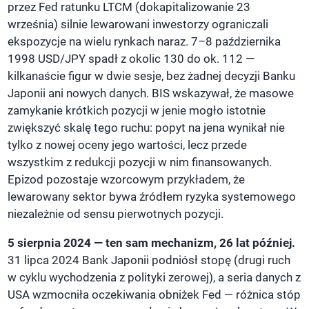
przez Fed ratunku LTCM (dokapitalizowanie 23
września) silnie lewarowani inwestorzy ograniczali
ekspozycje na wielu rynkach naraz. 7–8 października
1998 USD/JPY spadł z okolic 130 do ok. 112 —
kilkanaście figur w dwie sesje, bez żadnej decyzji Banku
Japonii ani nowych danych. BIS wskazywał, że masowe
zamykanie krótkich pozycji w jenie mogło istotnie
zwiększyć skalę tego ruchu: popyt na jena wynikał nie
tylko z nowej oceny jego wartości, lecz przede
wszystkim z redukcji pozycji w nim finansowanych.
Epizod pozostaje wzorcowym przykładem, że
lewarowany sektor bywa źródłem ryzyka systemowego
niezależnie od sensu pierwotnych pozycji.
5 sierpnia 2024 — ten sam mechanizm, 26 lat później.
31 lipca 2024 Bank Japonii podniósł stopę (drugi ruch
w cyklu wychodzenia z polityki zerowej), a seria danych z
USA wzmocniła oczekiwania obniżek Fed — różnica stóp