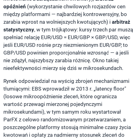
opóźnień
(wykorzystanie chwilowych rozjazdów cen
między platformami — najbardziej kontrowersyjny, bo
zarabia wprost na wolniejszych kwotujących) i
arbitraż
statystyczny
, w tym trójkątowy: kursy trzech par muszą
spełniać relację EUR/USD = EUR/GBP × GBP/USD, więc
jeśli EUR/USD rośnie przy niezmienionym EUR/GBP, to
GBP/USD powinien proporcjonalnie
wzrosnąć
— a jeśli
nie zdążył, najszybszy zarabia różnicę. Okno takiej
nieefektywności mierzy się dziś w mikrosekundach.
Rynek odpowiedział na wyścig zbrojeń mechanizmami
tłumiącymi: EBS wprowadził w 2013 r. „latency floor"
(losowe mikroopóźnienie zleceń, które ogranicza
wartość przewagi mierzonej pojedynczymi
mikrosekundami), w tym samym roku wystartował
ParFX z celowo randomizowanym przetwarzaniem, a
poszczególne platformy stosują minimalne czasy życia
kwotowań i opłaty za nadmierny stosunek zleceń do