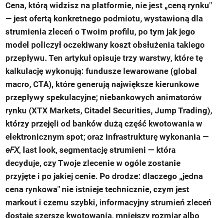
Cena, którą widzisz na platformie, nie jest „ceną rynku"
— jest ofertą konkretnego podmiotu, wystawioną dla
strumienia zleceń o Twoim profilu, po tym jak jego
model policzył oczekiwany koszt obsłużenia takiego
przepływu. Ten artykuł opisuje trzy warstwy, które tę
kalkulację wykonują: fundusze lewarowane (global
macro, CTA), które generują największe kierunkowe
przepływy spekulacyjne; niebankowych animatorów
rynku (XTX Markets, Citadel Securities, Jump Trading),
którzy przejęli od banków dużą część kwotowania w
elektronicznym spot; oraz infrastrukturę wykonania —
eFX
, last look, segmentację strumieni — która
decyduje, czy Twoje zlecenie w ogóle zostanie
przyjęte i po jakiej cenie. Po drodze: dlaczego „jedna
cena rynkowa" nie istnieje technicznie, czym jest
markout i czemu szybki, informacyjny strumień zleceń
dostaje szersze kwotowania, mniejszy rozmiar albo