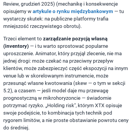
Review, grudzień 2025) (mechanikę i konsekwencje
opisujemy w
artykule o rynku międzybankowym
— tu
wystarczy skutek: na publiczne platformy trafia
mniejszość rzeczywistego obrotu).
Trzeci element to
zarządzanie pozycją własną
(inventory)
— i tu warto sprostować popularne
uproszczenie. Animator, który przyjął zlecenie, nie ma
jednej drogi: może czekać na przeciwny przepływ
klientów, może zabezpieczyć część ekspozycji na innym
venue lub w skorelowanym instrumencie, może
przesunąć własne kwotowania (skew — o tym w sekcji
5.2), a czasem — jeśli model daje mu przewagę
prognostyczną w mikrohoryzoncie — świadomie
potrzymać ryzyko. „Holding risk", którym XTX opisuje
swoje podejście, to kombinacja tych technik pod
rygorem limitów, a nie proste obstawianie powrotu ceny
do średniej.