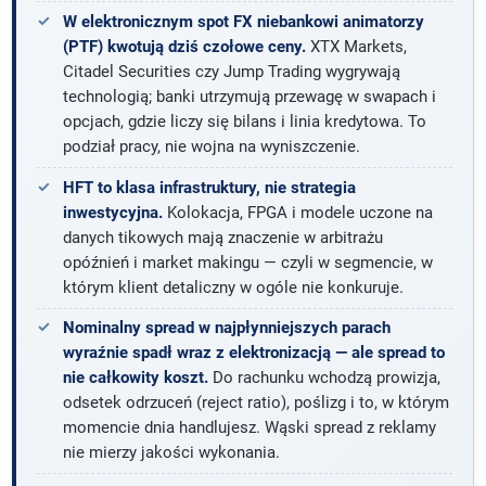
W elektronicznym spot FX niebankowi animatorzy
(PTF) kwotują dziś czołowe ceny.
XTX Markets,
Citadel Securities czy Jump Trading wygrywają
technologią; banki utrzymują przewagę w swapach i
opcjach, gdzie liczy się bilans i linia kredytowa. To
podział pracy, nie wojna na wyniszczenie.
HFT to klasa infrastruktury, nie strategia
inwestycyjna.
Kolokacja, FPGA i modele uczone na
danych tikowych mają znaczenie w arbitrażu
opóźnień i market makingu — czyli w segmencie, w
którym klient detaliczny w ogóle nie konkuruje.
Nominalny spread w najpłynniejszych parach
wyraźnie spadł wraz z elektronizacją — ale spread to
nie całkowity koszt.
Do rachunku wchodzą prowizja,
odsetek odrzuceń (reject ratio), poślizg i to, w którym
momencie dnia handlujesz. Wąski spread z reklamy
nie mierzy jakości wykonania.