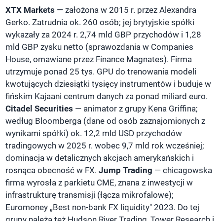
XTX Markets
— założona w 2015 r. przez Alexandra
Gerko. Zatrudnia ok. 260 osób; jej brytyjskie spółki
wykazały za 2024 r. 2,74 mld GBP przychodów i 1,28
mld GBP zysku netto (sprawozdania w Companies
House, omawiane przez Finance Magnates). Firma
utrzymuje ponad 25 tys. GPU do trenowania modeli
kwotujących dziesiątki tysięcy instrumentów i buduje w
fińskim Kajaani centrum danych za ponad miliard euro.
Citadel Securities
— animator z grupy Kena Griffina;
według Bloomberga (dane od osób zaznajomionych z
wynikami spółki) ok. 12,2 mld USD przychodów
tradingowych w 2025 r. wobec 9,7 mld rok wcześniej;
dominacja w detalicznych akcjach amerykańskich i
rosnąca obecność w FX.
Jump Trading
— chicagowska
firma wyrosła z parkietu CME, znana z inwestycji w
infrastrukturę transmisji (łącza mikrofalowe);
Euromoney „Best non-bank FX liquidity" 2023. Do tej
grupy należą też Hudson River Trading, Tower Research i