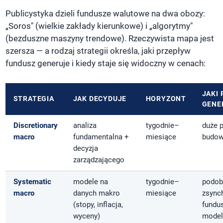
Publicystyka dzieli fundusze walutowe na dwa obozy:
„Soros" (wielkie zakłady kierunkowe) i „algorytmy"
(bezduszne maszyny trendowe). Rzeczywista mapa jest
szersza — a rodzaj strategii określa, jaki przepływ
fundusz generuje i kiedy staje się widoczny w cenach:
JAKI
STRATEGIA
JAK DECYDUJE
HORYZONT
GENE
Discretionary
analiza
tygodnie–
duże 
macro
fundamentalna +
miesiące
budow
decyzja
zarządzającego
Systematic
modele na
tygodnie–
podob
macro
danych makro
miesiące
zsync
(stopy, inflacja,
fundu
wyceny)
model