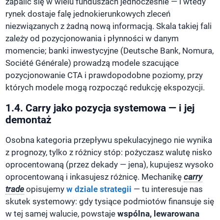
zapalić się w wielu funduszach jednocześnie — i wtedy
rynek dostaje falę jednokierunkowych zleceń
niezwiązanych z żadną nową informacją. Skala takiej fali
zależy od pozycjonowania i płynności w danym
momencie; banki inwestycyjne (Deutsche Bank, Nomura,
Société Générale) prowadzą modele szacujące
pozycjonowanie CTA i prawdopodobne poziomy, przy
których modele mogą rozpocząć redukcję ekspozycji.
1.4. Carry jako pozycja systemowa — i jej
demontaż
Osobna kategoria przepływu spekulacyjnego nie wynika
z prognozy, tylko z różnicy stóp: pożyczasz walutę nisko
oprocentowaną (przez dekady — jena), kupujesz wysoko
oprocentowaną i inkasujesz różnicę. Mechanikę
carry
trade
opisujemy
w dziale strategii
— tu interesuje nas
skutek systemowy: gdy tysiące podmiotów finansuje się
w tej samej walucie, powstaje
wspólna, lewarowana