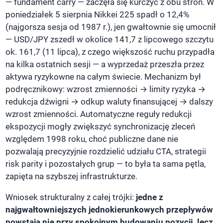
— fundament carry — zaczęła się kurczyć z obu stron. W
poniedziałek 5 sierpnia Nikkei 225 spadł o 12,4%
(najgorsza sesja od 1987 r.), jen gwałtownie się umocnił
— USD/JPY zszedł w okolice 141,7 z lipcowego szczytu
ok. 161,7 (11 lipca), z czego większość ruchu przypadła
na kilka ostatnich sesji — a wyprzedaż przeszła przez
aktywa ryzykowne na całym świecie. Mechanizm był
podręcznikowy: wzrost zmienności → limity ryzyka →
redukcja dźwigni → odkup waluty finansującej → dalszy
wzrost zmienności. Automatyczne reguły redukcji
ekspozycji mogły zwiększyć synchronizację zleceń
względem 1998 roku, choć publiczne dane nie
pozwalają precyzyjnie rozdzielić udziału CTA, strategii
risk parity i pozostałych grup — to była ta sama pętla,
zapięta na szybszej infrastrukturze.
Wniosek strukturalny z całej trójki:
jedne z
najgwałtowniejszych jednokierunkowych przepływów
powstają nie przy spokojnym budowaniu pozycji, lecz