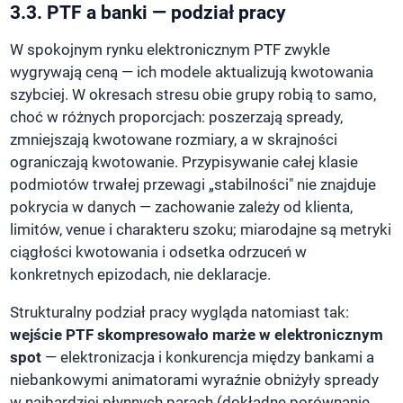
3.3. PTF a banki — podział pracy
W spokojnym rynku elektronicznym PTF zwykle
wygrywają ceną — ich modele aktualizują kwotowania
szybciej. W okresach stresu obie grupy robią to samo,
choć w różnych proporcjach: poszerzają spready,
zmniejszają kwotowane rozmiary, a w skrajności
ograniczają kwotowanie. Przypisywanie całej klasie
podmiotów trwałej przewagi „stabilności" nie znajduje
pokrycia w danych — zachowanie zależy od klienta,
limitów, venue i charakteru szoku; miarodajne są metryki
ciągłości kwotowania i odsetka odrzuceń w
konkretnych epizodach, nie deklaracje.
Strukturalny podział pracy wygląda natomiast tak:
wejście PTF skompresowało marże w elektronicznym
spot
— elektronizacja i konkurencja między bankami a
niebankowymi animatorami wyraźnie obniżyły spready
w najbardziej płynnych parach (dokładne porównanie