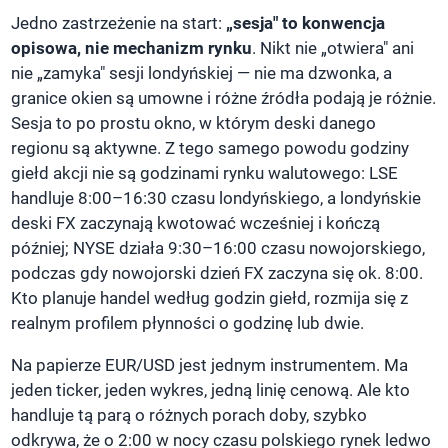
Jedno zastrzeżenie na start:
„sesja" to konwencja
opisowa, nie mechanizm rynku
. Nikt nie „otwiera" ani
nie „zamyka" sesji londyńskiej — nie ma dzwonka, a
granice okien są umowne i różne źródła podają je różnie.
Sesja to po prostu okno, w którym deski danego
regionu są aktywne. Z tego samego powodu godziny
giełd akcji nie są godzinami rynku walutowego: LSE
handluje 8:00–16:30 czasu londyńskiego, a londyńskie
deski FX zaczynają kwotować wcześniej i kończą
później; NYSE działa 9:30–16:00 czasu nowojorskiego,
podczas gdy nowojorski dzień FX zaczyna się ok. 8:00.
Kto planuje handel według godzin giełd, rozmija się z
realnym profilem płynności o godzinę lub dwie.
Na papierze EUR/USD jest jednym instrumentem. Ma
jeden ticker, jeden wykres, jedną linię cenową. Ale kto
handluje tą parą o różnych porach doby, szybko
odkrywa, że o 2:00 w nocy czasu polskiego rynek ledwo