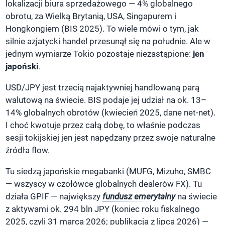
lokalizacji biura sprzedażowego — 4% globalnego
obrotu, za Wielką Brytanią, USA, Singapurem i
Hongkongiem (BIS 2025). To wiele mówi o tym, jak
silnie azjatycki handel przesunął się na południe. Ale w
jednym wymiarze Tokio pozostaje niezastąpione:
jen
japoński
.
USD/JPY jest trzecią najaktywniej handlowaną parą
walutową na świecie. BIS podaje jej udział na ok. 13–
14% globalnych obrotów (kwiecień 2025, dane net-net).
I choć kwotuje przez całą dobę, to właśnie podczas
sesji tokijskiej jen jest napędzany przez swoje naturalne
źródła flow.
Tu siedzą japońskie megabanki (MUFG, Mizuho, SMBC
— wszyscy w czołówce globalnych dealerów FX). Tu
działa GPIF — największy
fundusz emerytalny
na świecie
z aktywami ok. 294 bln JPY (koniec roku fiskalnego
2025, czyli 31 marca 2026; publikacja z lipca 2026) —