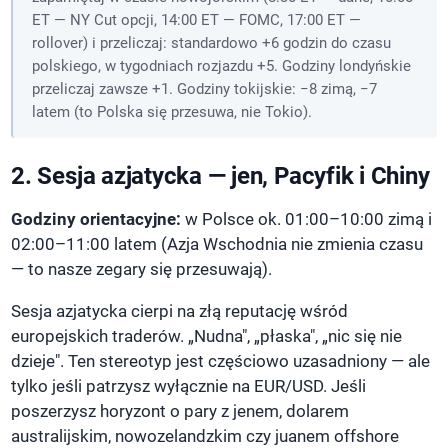
ET — NY Cut opcji, 14:00 ET — FOMC, 17:00 ET —
rollover) i przeliczaj: standardowo +6 godzin do czasu
polskiego, w tygodniach rozjazdu +5. Godziny londyńskie
przeliczaj zawsze +1. Godziny tokijskie: −8 zimą, −7
latem (to Polska się przesuwa, nie Tokio).
2. Sesja azjatycka — jen, Pacyfik i Chiny
Godziny orientacyjne:
w Polsce ok. 01:00–10:00 zimą i
02:00–11:00 latem (Azja Wschodnia nie zmienia czasu
— to nasze zegary się przesuwają).
Sesja azjatycka cierpi na złą reputację wśród
europejskich traderów. „Nudna", „płaska", „nic się nie
dzieje". Ten stereotyp jest częściowo uzasadniony — ale
tylko jeśli patrzysz wyłącznie na EUR/USD. Jeśli
poszerzysz horyzont o pary z jenem, dolarem
australijskim, nowozelandzkim czy juanem offshore