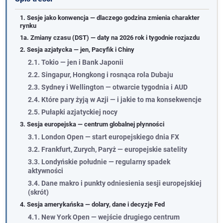
1. Sesje jako konwencja — dlaczego godzina zmienia charakter
rynku
1a. Zmiany czasu (DST) — daty na 2026 rok i tygodnie rozjazdu
2. Sesja azjatycka — jen, Pacyfik i Chiny
2.1. Tokio — jen i Bank Japonii
2.2. Singapur, Hongkong i rosnąca rola Dubaju
2.3. Sydney i Wellington — otwarcie tygodnia i AUD
2.4. Które pary żyją w Azji — i jakie to ma konsekwencje
2.5. Pułapki azjatyckiej nocy
3. Sesja europejska — centrum globalnej płynności
3.1. London Open — start europejskiego dnia FX
3.2. Frankfurt, Zurych, Paryż — europejskie satelity
3.3. Londyńskie południe — regularny spadek
aktywności
3.4. Dane makro i punkty odniesienia sesji europejskiej
(skrót)
4. Sesja amerykańska — dolary, dane i decyzje Fed
4.1. New York Open — wejście drugiego centrum