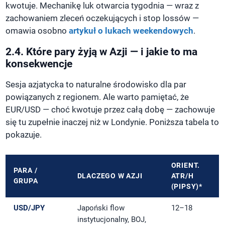
kwotuje. Mechanikę luk otwarcia tygodnia — wraz z
zachowaniem zleceń oczekujących i stop lossów —
omawia osobno
artykuł o lukach weekendowych
.
2.4. Które pary żyją w Azji — i jakie to ma
konsekwencje
Sesja azjatycka to naturalne środowisko dla par
powiązanych z regionem. Ale warto pamiętać, że
EUR/USD — choć kwotuje przez całą dobę — zachowuje
się tu zupełnie inaczej niż w Londynie. Poniższa tabela to
pokazuje.
ORIENT.
PARA /
DLACZEGO W AZJI
ATR/H
GRUPA
(PIPSY)*
USD/JPY
Japoński flow
12–18
instytucjonalny, BOJ,