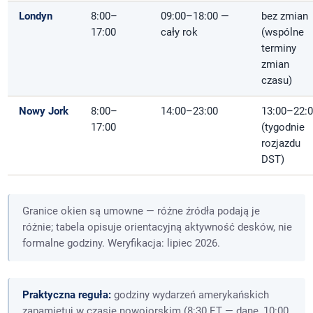
Londyn
8:00–
09:00–18:00 —
bez zmian
17:00
cały rok
(wspólne
terminy
zmian
czasu)
Nowy Jork
8:00–
14:00–23:00
13:00–22:
17:00
(tygodnie
rozjazdu
DST)
Granice okien są umowne — różne źródła podają je
różnie; tabela opisuje orientacyjną aktywność desków, nie
formalne godziny. Weryfikacja: lipiec 2026.
Praktyczna reguła:
godziny wydarzeń amerykańskich
zapamiętuj w czasie nowojorskim (8:30 ET — dane, 10:00