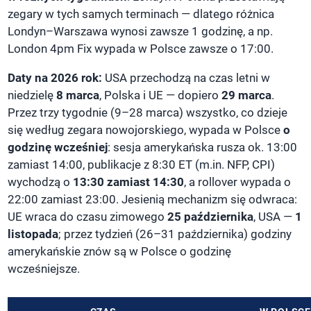
zegary w tych samych terminach — dlatego różnica
Londyn–Warszawa wynosi zawsze 1 godzinę, a np.
London 4pm Fix wypada w Polsce zawsze o 17:00.
Daty na 2026 rok:
USA przechodzą na czas letni w
niedzielę
8 marca
, Polska i UE — dopiero
29 marca
.
Przez trzy tygodnie (9–28 marca) wszystko, co dzieje
się według zegara nowojorskiego, wypada w Polsce
o
godzinę wcześniej
: sesja amerykańska rusza ok. 13:00
zamiast 14:00, publikacje z 8:30 ET (m.in. NFP, CPI)
wychodzą o
13:30 zamiast 14:30
, a rollover wypada o
22:00 zamiast 23:00. Jesienią mechanizm się odwraca:
UE wraca do czasu zimowego
25 października
, USA —
1
listopada
; przez tydzień (26–31 października) godziny
amerykańskie znów są w Polsce o godzinę
wcześniejsze.