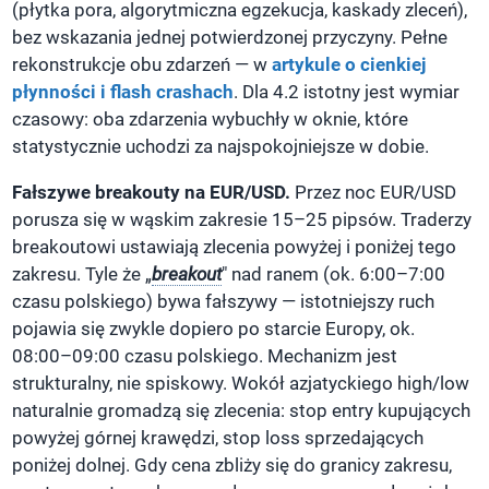
(płytka pora, algorytmiczna egzekucja, kaskady zleceń),
bez wskazania jednej potwierdzonej przyczyny. Pełne
rekonstrukcje obu zdarzeń — w
artykule o cienkiej
płynności i flash crashach
. Dla 4.2 istotny jest wymiar
czasowy: oba zdarzenia wybuchły w oknie, które
statystycznie uchodzi za najspokojniejsze w dobie.
Fałszywe breakouty na EUR/USD.
Przez noc EUR/USD
porusza się w wąskim zakresie 15–25 pipsów. Traderzy
breakoutowi ustawiają zlecenia powyżej i poniżej tego
zakresu. Tyle że „
breakout
" nad ranem (ok. 6:00–7:00
czasu polskiego) bywa fałszywy — istotniejszy ruch
pojawia się zwykle dopiero po starcie Europy, ok.
08:00–09:00 czasu polskiego. Mechanizm jest
strukturalny, nie spiskowy. Wokół azjatyckiego high/low
naturalnie gromadzą się zlecenia: stop entry kupujących
powyżej górnej krawędzi, stop loss sprzedających
poniżej dolnej. Gdy cena zbliży się do granicy zakresu,