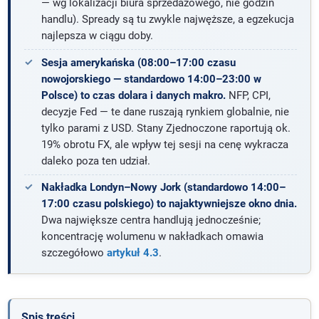
— wg lokalizacji biura sprzedażowego, nie godzin
handlu). Spready są tu zwykle najwęższe, a egzekucja
najlepsza w ciągu doby.
Sesja amerykańska (08:00–17:00 czasu
nowojorskiego — standardowo 14:00–23:00 w
Polsce) to czas dolara i danych makro.
NFP, CPI,
decyzje Fed — te dane ruszają rynkiem globalnie, nie
tylko parami z USD. Stany Zjednoczone raportują ok.
19% obrotu FX, ale wpływ tej sesji na cenę wykracza
daleko poza ten udział.
Nakładka Londyn–Nowy Jork (standardowo 14:00–
17:00 czasu polskiego) to najaktywniejsze okno dnia.
Dwa największe centra handlują jednocześnie;
koncentrację wolumenu w nakładkach omawia
szczegółowo
artykuł 4.3
.
Spis treści