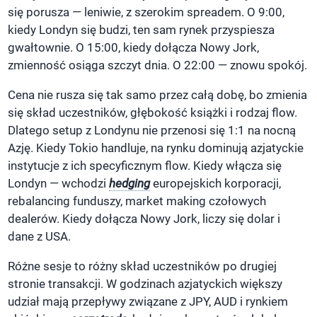
się porusza — leniwie, z szerokim spreadem. O 9:00,
kiedy Londyn się budzi, ten sam rynek przyspiesza
gwałtownie. O 15:00, kiedy dołącza Nowy Jork,
zmienność osiąga szczyt dnia. O 22:00 — znowu spokój.
Cena nie rusza się tak samo przez całą dobę, bo zmienia
się skład uczestników, głębokość książki i rodzaj flow.
Dlatego setup z Londynu nie przenosi się 1:1 na nocną
Azję. Kiedy Tokio handluje, na rynku dominują azjatyckie
instytucje z ich specyficznym flow. Kiedy włącza się
Londyn — wchodzi
hedging
europejskich korporacji,
rebalancing funduszy, market making czołowych
dealerów. Kiedy dołącza Nowy Jork, liczy się dolar i
dane z USA.
Różne sesje to różny skład uczestników po drugiej
stronie transakcji. W godzinach azjatyckich większy
udział mają przepływy związane z JPY, AUD i rynkiem