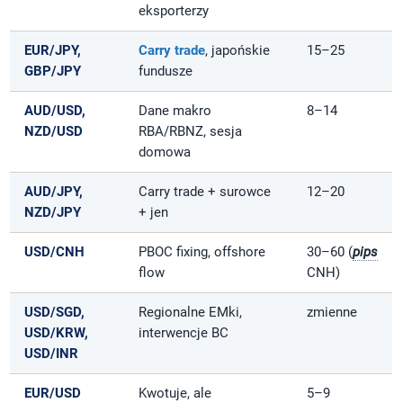
eksporterzy
EUR/JPY,
Carry trade
, japońskie
15–25
GBP/JPY
fundusze
AUD/USD,
Dane makro
8–14
NZD/USD
RBA/RBNZ, sesja
domowa
AUD/JPY,
Carry trade + surowce
12–20
NZD/JPY
+ jen
USD/CNH
PBOC fixing, offshore
30–60 (
pips
flow
CNH)
USD/SGD,
Regionalne EMki,
zmienne
USD/KRW,
interwencje BC
USD/INR
EUR/USD
Kwotuje, ale
5–9