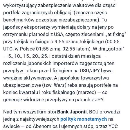
wykorzystujący zabezpieczenie walutowe dla części
portfela zagranicznych obligacji (znaczna część
benchmarków pozostaje niezabezpieczona). Tu
japońscy eksporterzy wymieniają dolary na jeny po
otrzymaniu płatności z USA, często zleceniami „at fixing"
przy tokijskim fixingu o 9:55 czasu tokijskiego (00:55
UTC; w Polsce 01:55 zimą, 02:55 latem). W dni „gotobi"
— 5., 10., 15., 20., 25. i ostatni dzień miesiąca —
rozliczenia japońskich importerów zagęszczają ten
przepływ i okno przed fixingiem na USD/JPY bywa
wyraźnie aktywniejsze. A japońskie towarzystwa
ubezpieczeniowe (tzw.
lifers
) rebalansują portfele na
koniec kwartału i roku fiskalnego (marzec) — co
generuje widoczne przepływy na parach z JPY.
Nad tym wszystkim stoi
Bank Japonii
. BOJ prowadzi
jedną z najaktywniejszych
polityk monetarnych
na
świecie — od Abenomics i ujemnych stóp, przez YCC