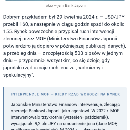
Tokio — jen i Bank Japonii
Dobrym przykładem był
29 kwietnia 2024 r.
— USD/JPY
przebił 160, a następnie w ciągu godzin spadł do okolic
155. Rynek powszechnie przypisał ruch interwencji
zleconej przez MOF (Ministerstwo Finansów Japonii
potwierdziło ją dopiero w późniejszej publikacji danych),
a przebieg dnia — z rozpiętością 500 pipsów w jednym
dniu — przypomniał wszystkim, co się dzieje, gdy
japoński rząd uznaje ruch jena za „nadmierny i
spekulacyjny".
INTERWENCJE MOF — KIEDY RZĄD WCHODZI NA RYNEK
Japońskie Ministerstwo Finansów interweniuje, zlecając
operacje Bankowi Japonii jako agentowi. W
2022 r.
MOF
interweniowało trzykrotnie (wrzesień–październik),
wydając ok. 9,2 bln JPY na umocnienie jena (dane MOF,
publikowane kwartalnie). W
2024 r.
— dwukrotnie