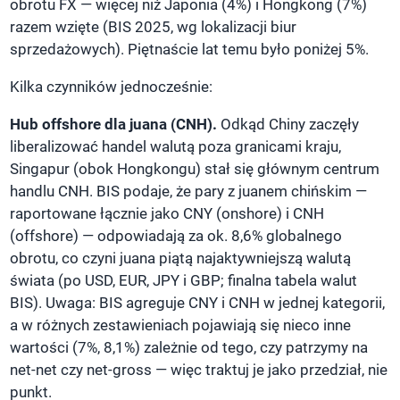
obrotu FX — więcej niż Japonia (4%) i Hongkong (7%)
razem wzięte (BIS 2025, wg lokalizacji biur
sprzedażowych). Piętnaście lat temu było poniżej 5%.
Kilka czynników jednocześnie:
Hub offshore dla juana (CNH).
Odkąd Chiny zaczęły
liberalizować handel walutą poza granicami kraju,
Singapur (obok Hongkongu) stał się głównym centrum
handlu CNH. BIS podaje, że pary z juanem chińskim —
raportowane łącznie jako CNY (onshore) i CNH
(offshore) — odpowiadają za ok. 8,6% globalnego
obrotu, co czyni juana piątą najaktywniejszą walutą
świata (po USD, EUR, JPY i GBP; finalna tabela walut
BIS). Uwaga: BIS agreguje CNY i CNH w jednej kategorii,
a w różnych zestawieniach pojawiają się nieco inne
wartości (7%, 8,1%) zależnie od tego, czy patrzymy na
net-net czy net-gross — więc traktuj je jako przedział, nie
punkt.