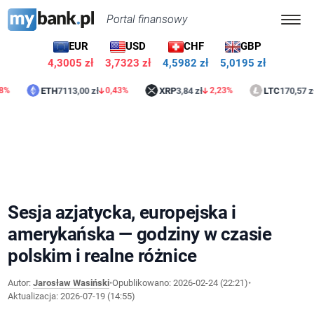
Portal finansowy
EUR
USD
CHF
GBP
4,3005 zł
3,7324 zł
4,5983 zł
5,0195 zł
ETH
7113,00 zł
XRP
3,84 zł
LTC
170,57 zł
0,43%
2,23%
1
Sesja azjatycka, europejska i
amerykańska — godziny w czasie
polskim i realne różnice
Autor:
Jarosław Wasiński
•
Opublikowano:
2026-02-24 (22:21)
•
Aktualizacja:
2026-07-19 (14:55)