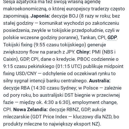
Sesja azjatycka ma też swoją własną agendę
makroekonomiczną, o której europejscy traderzy często
zapominają.
Japonia:
decyzje BOJ (8 razy w roku; bez
stałej godziny — komunikat wychodzi po zakończeniu
posiedzenia, zwykle w tokijskie przedpołudnie, czyli w
polskie wczesne godziny poranne), Tankan, CPI,
GDP
.
Tokijski fixing (9:55 czasu tokijskiego) generuje
zwiększony flow na parach z JPY.
Chiny:
PMI (NBS i
Caixin), GDP, CPI, dane o kredycie. PBOC codziennie o
9:15 czasu pekińskiego (01:15 UTC) publikuje midpoint
fixing USD/CNY — odchylenie od oczekiwań rynku to
silny sygnał intencji banku centralnego.
Australia:
decyzje RBA (14:30 czasu Sydney; w Polsce — zależnie
od pory roku, bo australijski DST biegnie w przeciwnej
fazie — między ok. 4:30 a 6:30), employment change,
CPI.
Nowa Zelandia:
decyzje RBNZ, GDP, aukcje
mleczarskie (GDT Price Index — kluczowy dla NZD, bo
produkty mleczne to największy eksport NZ).