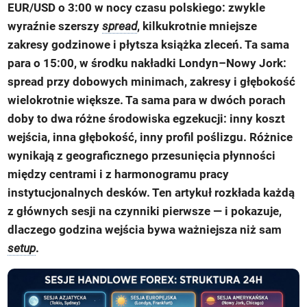
EUR/USD o 3:00 w nocy czasu polskiego: zwykle
wyraźnie szerszy
spread
, kilkukrotnie mniejsze
zakresy godzinowe i płytsza książka zleceń. Ta sama
para o 15:00, w środku nakładki Londyn–Nowy Jork:
spread przy dobowych minimach, zakresy i głębokość
wielokrotnie większe. Ta sama para w dwóch porach
doby to dwa różne środowiska egzekucji: inny koszt
wejścia, inna głębokość, inny profil poślizgu. Różnice
wynikają z geograficznego przesunięcia płynności
między centrami i z harmonogramu pracy
instytucjonalnych desków. Ten artykuł rozkłada każdą
z głównych sesji na czynniki pierwsze — i pokazuje,
dlaczego godzina wejścia bywa ważniejsza niż sam
setup
.