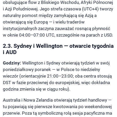
obsługujące flow z Bliskiego Wschodu, Afryki Północnej
i Azji Południowej. Jego strefa czasowa (UTC+4) tworzy
naturalny pomost między zamykającą się Azją a
otwierającą się Europą — i wielu traderów
instytucjonalnych zaczyna zauważać rosnącą płynność
w oknie 04:00–07:00 UTC, szczególnie na parach z USD.
2.3. Sydney i Wellington — otwarcie tygodnia
i AUD
Godziny:
Wellington i Sydney otwierają tydzień w swój
poniedziałkowy poranek — w Polsce to niedzielny
wieczór (orientacyjnie 21:00–23:00; oba centra stosują
DST w fazie przeciwnej do europejskiej, więc dokładna
godzina zmienia się w ciągu roku).
Australia i Nowa Zelandia otwierają tydzień handlowy —
tu pojawiają się pierwsze kwotowania po weekendowej
przerwie. Poza tą symboliczną rolą sesja pacyficzna ma