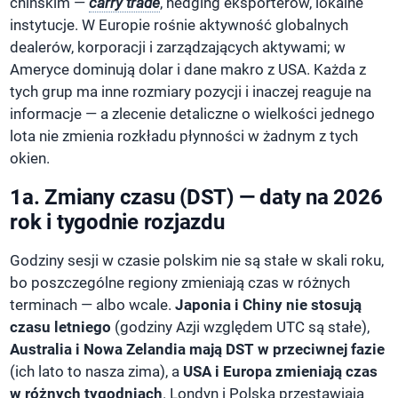
chińskim —
carry trade
, hedging eksporterów, lokalne
instytucje. W Europie rośnie aktywność globalnych
dealerów, korporacji i zarządzających aktywami; w
Ameryce dominują dolar i dane makro z USA. Każda z
tych grup ma inne rozmiary pozycji i inaczej reaguje na
informacje — a zlecenie detaliczne o wielkości jednego
lota nie zmienia rozkładu płynności w żadnym z tych
okien.
1a. Zmiany czasu (DST) — daty na 2026
rok i tygodnie rozjazdu
Godziny sesji w czasie polskim nie są stałe w skali roku,
bo poszczególne regiony zmieniają czas w różnych
terminach — albo wcale.
Japonia i Chiny nie stosują
czasu letniego
(godziny Azji względem UTC są stałe),
Australia i Nowa Zelandia mają DST w przeciwnej fazie
(ich lato to nasza zima), a
USA i Europa zmieniają czas
w różnych tygodniach
. Londyn i Polska przestawiają