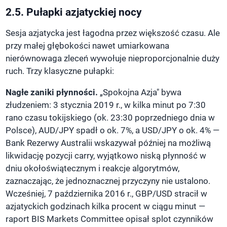
2.5. Pułapki azjatyckiej nocy
Sesja azjatycka jest łagodna przez większość czasu. Ale
przy małej głębokości nawet umiarkowana
nierównowaga zleceń wywołuje nieproporcjonalnie duży
ruch. Trzy klasyczne pułapki:
Nagłe zaniki płynności.
„Spokojna Azja" bywa
złudzeniem:
3 stycznia 2019 r.
, w kilka minut po 7:30
rano czasu tokijskiego (ok. 23:30 poprzedniego dnia w
Polsce), AUD/JPY spadł o ok. 7%, a USD/JPY o ok. 4% —
Bank Rezerwy Australii wskazywał później na możliwą
likwidację pozycji carry, wyjątkowo niską płynność w
dniu okołoświątecznym i reakcje algorytmów,
zaznaczając, że jednoznacznej przyczyny nie ustalono.
Wcześniej,
7 października 2016 r.
, GBP/USD stracił w
azjatyckich godzinach kilka procent w ciągu minut —
raport BIS Markets Committee opisał splot czynników