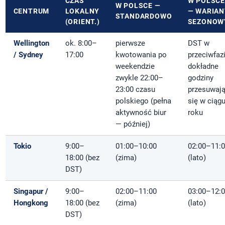
CZAS
W POLSC
W POLSCE —
CENTRUM
LOKALNY
— WARIAN
STANDARDOWO
(ORIENT.)
SEZONOW
Wellington
ok. 8:00–
pierwsze
DST w
/ Sydney
17:00
kwotowania po
przeciwfazi
weekendzie
dokładne
zwykle 22:00–
godziny
23:00 czasu
przesuwaj
polskiego (pełna
się w ciąg
aktywność biur
roku
— później)
Tokio
9:00–
01:00–10:00
02:00–11:
18:00 (bez
(zima)
(lato)
DST)
Singapur /
9:00–
02:00–11:00
03:00–12:
Hongkong
18:00 (bez
(zima)
(lato)
DST)