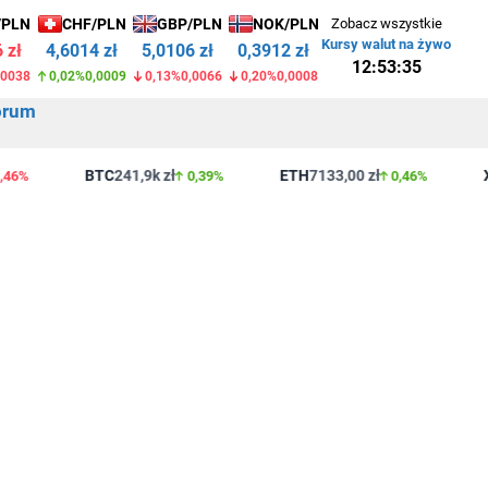
/PLN
CHF/PLN
GBP/PLN
NOK/PLN
Zobacz wszystkie
Kursy walut na żywo
 zł
4,6013 zł
5,0106 zł
0,3912 zł
12:53:36
,0038
0,02%
0,0008
0,13%
0,0066
0,20%
0,0008
orum
BTC
241,9k zł
ETH
7133,00 zł
XR
%
0,39%
0,46%