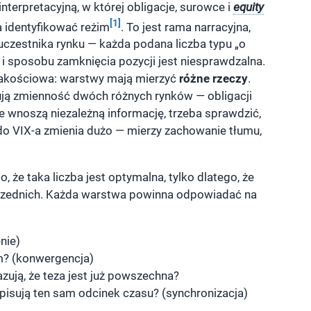
terpretacyjną, w której obligacje, surowce i
equity
[1]
a identyfikować reżim
. To jest rama narracyjna,
uczestnika rynku — każda podana liczba typu „o
 i sposobu zamknięcia pozycji jest niesprawdzalna.
jakościowa: warstwy mają mierzyć
różne rzeczy
.
ją zmienność dwóch różnych rynków — obligacji
e wnoszą niezależną informację, trzeba sprawdzić,
do VIX-a zmienia dużo — mierzy zachowanie tłumu,
 że taka liczba jest optymalna, tylko dlatego, że
oprzednich. Każda warstwa powinna odpowiadać na
nie)
m? (konwergencja)
ują, że teza jest już powszechna?
pisują ten sam odcinek czasu? (synchronizacja)