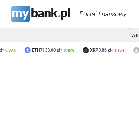
Portal finansowy
Wal
ETH
7133,00 zł
XRP
3,86 zł
LT
0,39%
0,46%
1,15%