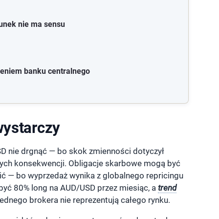
hunek nie ma sensu
dzeniem banku centralnego
wystarczy
SD nie drgnąć — bo skok zmienności dotyczył
nych konsekwencji. Obligacje skarbowe mogą być
cić — bo wyprzedaż wynika z globalnego repricingu
yć 80% long na AUD/USD przez miesiąc, a
trend
ednego brokera nie reprezentują całego rynku.