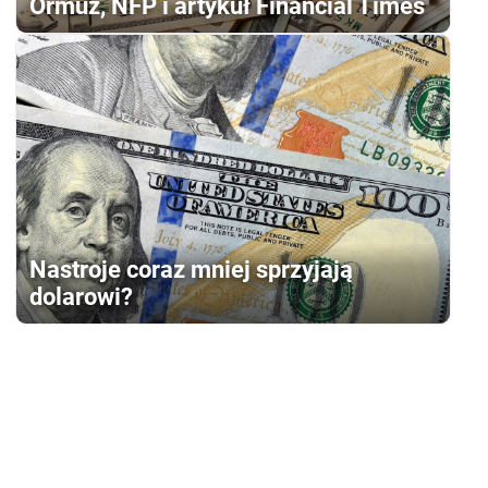
Ormuz, NFP i artykuł Financial Times
Nastroje coraz mniej sprzyjają
dolarowi?