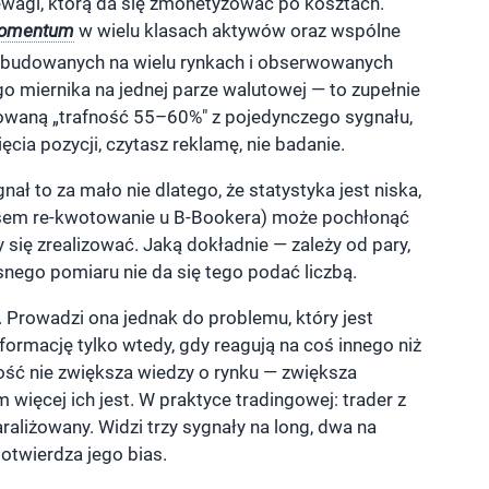
ewagi, którą da się zmonetyzować po kosztach.
omentum
w wielu klasach aktywów oraz wspólne
li budowanych na wielu rynkach i obserwowanych
o miernika na jednej parze walutowej — to zupełnie
towaną „trafność 55–60%" z pojedynczego sygnału,
ęcia pozycji, czytasz reklamę, nie badanie.
nał to za mało nie dlatego, że statystyka jest niska,
asem re-kwotowanie u B-Bookera) może pochłonąć
y się zrealizować. Jaką dokładnie — zależy od pary,
snego pomiaru nie da się tego podać liczbą.
Prowadzi ona jednak do problemu, który jest
formację tylko wtedy, gdy reagują na coś innego niż
dność nie zwiększa wiedzy o rynku — zwiększa
 więcej ich jest. W praktyce tradingowej: trader z
aliżowany. Widzi trzy sygnały na long, dwa na
 potwierdza jego bias.