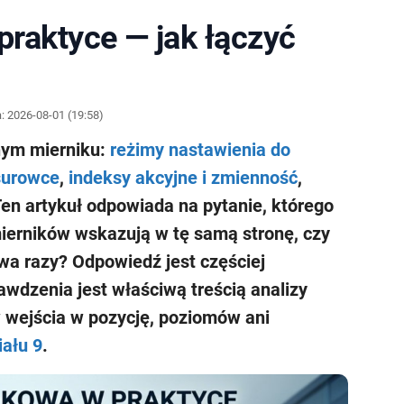
raktyce — jak łączyć
a:
2026-08-01 (19:58)
nym mierniku:
reżimy nastawienia do
surowce
,
indeksy akcyjne i zmienność
,
Ten artykuł odpowiada na pytanie, którego
mierników wskazują w tę samą stronę, czy
wa razy? Odpowiedź jest częściej
awdzenia jest właściwą treścią analizy
 wejścia w pozycję, poziomów ani
iału 9
.