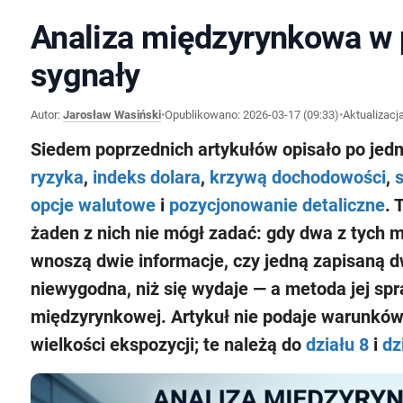
Analiza międzyrynkowa w p
sygnały
Autor:
Jarosław Wasiński
•
Opublikowano:
2026-03-17 (09:33)
•
Aktualizacj
Siedem poprzednich artykułów opisało po jed
ryzyka
,
indeks dolara
,
krzywą dochodowości
,
opcje walutowe
i
pozycjonowanie detaliczne
. 
żaden z nich nie mógł zadać: gdy dwa z tych 
wnoszą dwie informacje, czy jedną zapisaną d
niewygodna, niż się wydaje — a metoda jej spr
międzyrynkowej. Artykuł nie podaje warunków
wielkości ekspozycji; te należą do
działu 8
i
dz