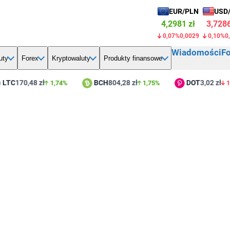
EUR/PLN
USD
4,2981 zł
3,7286
0,07%
0,0029
0,10%
0
Wiadomości
F
uty
Forex
Kryptowaluty
Produkty finansowe
C
170,48 zł
BCH
804,28 zł
DOT
3,02 zł
1,74%
1,75%
1,46