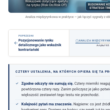
Analiza międzyrynkowa w praktyce — jak łączyć sygnały z ob
POPRZEDNI
Pozycjonowanie rynku
ANALIZA MIĘDZYRYN
detalicznego jako wskaźnik
Artykuł 63
kontrariański
CZTERY USTALENIA, NA KTÓRYCH OPIERA SIĘ TA P
Zgodne odczyty nie sumują się.
Cztery mierniki reagu
powtórzona cztery razy. Zanim policzysz je jako potwi
większość zestawień tego testu nie przechodzi.
Kolejność pytań ma znaczenie.
Najpierw: co jest źró
konkretnej pary. Dopiero na końcu: czy rynek już to w