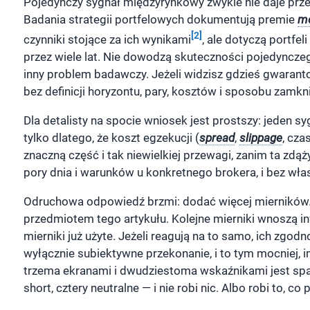
Pojedynczy sygnał międzyrynkowy zwykle nie daje prz
Badania strategii portfelowych dokumentują premie
m
[2]
czynniki stojące za ich wynikami
, ale dotyczą portfe
przez wiele lat. Nie dowodzą skuteczności pojedynczeg
inny problem badawczy. Jeżeli widzisz gdzieś gwaran
bez definicji horyzontu, pary, kosztów i sposobu zamkni
Dla detalisty na spocie wniosek jest prostszy: jeden syg
tylko dlatego, że koszt egzekucji (
spread
,
slippage
, cz
znaczną część i tak niewielkiej przewagi, zanim ta zdąż
pory dnia i warunków u konkretnego brokera, i bez wła
Odruchowa odpowiedź brzmi: dodać więcej mierników. 
przedmiotem tego artykułu. Kolejne mierniki wnoszą in
mierniki już użyte. Jeżeli reagują na to samo, ich zgo
wyłącznie subiektywne przekonanie, i to tym mocniej, im
trzema ekranami i dwudziestoma wskaźnikami jest spar
short, cztery neutralne — i nie robi nic. Albo robi to, co