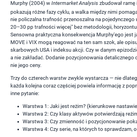
Murphy (2004) w
Intermarket Analysis
zbudował ramę in
pokazują różne fazy cyklu, a walka między nimi pomag
nie policzalna trafność przenoszalna na pojedynczego 
20–30 pp trafności więcej" bez metodologii, horyzontu
Sensowna praktyczna konsekwencja Murphy'ego jest 
MOVE i VIX mogą reagować na ten sam szok, ale opisu
skarbowych USA i indeksu akcji. Czy w danym epizodzi
a nie zakładać. Dodanie pozycjonowania detalicznego 
nie jego ceny.
Trzy do czterech warstw zwykle wystarcza — nie dlatego,
każda kolejna coraz częściej powiela informację z p
inne pytanie:
Warstwa 1: Jaki jest reżim? (kierunkowe nastawie
Warstwa 2: Czy klasy aktywów potwierdzają reżi
Warstwa 3: Czy zmienność i pozycjonowanie pokaz
Warstwa 4: Czy serie, na których to sprawdzam, o