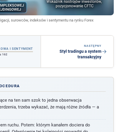
ligacji, surowców, indeksów i sentymentu na rynku Forex
NASTĘPNY
KOWA I SENTYMENT
Styl tradingu a system
 z 162
transakcyjny
ROCEDURA
jące na ten sam szok to jedna obserwacja
erdzenia, trzeba wykazać, że mają różne źródła — a
dłem ruchu. Potem: którym kanałem dociera do
ycenił. Odwrócenie tej kolejności prowadzi do