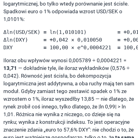
logarytmicznej, bo tylko wtedy porównanie jest ścisłe.
Spadkowi euro o 1% odpowiada wzrost USD/SEK o
1,0101%:
Δln(USD/SEK) = ln(1,010101)          = +0,01
Δln(DXY)     = +0,042 × 0,010050     = +0,00
DXY          = 100,00 × e^0,0004221  = 100,
Iloraz obu wpływów wynosi 0,005789 ÷ 0,0004221 =
13,71
— dokładnie tyle, ile iloraz wykładników (0,576 ÷
0,042). Równość jest ścisła, bo dekompozycja
logarytmiczna jest addytywna, a oba ruchy mają ten sam
moduł. Gdyby zamiast tego zestawić spadek o 1% ze
wzrostem o 1%, iloraz wyszedłby 13,85 — nie dlatego, że
rynek zrobił coś innego, tylko dlatego, że |ln 0,99| > ln
1,01. Różnica nie wynika z niczego, co dzieje się na
rynku; wynika z konstrukcji indeksu. To jest operacyjne
znaczenie zdania „euro to 57,6% DXY": nie chodzi o to, że
euro jest ważniejsze gospodarczo, tylko o to, że
ta sama