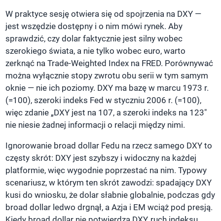
W praktyce sesję otwiera się od spojrzenia na DXY —
jest wszędzie dostępny i o nim mówi rynek. Aby
sprawdzić, czy dolar faktycznie jest silny wobec
szerokiego świata, a nie tylko wobec euro, warto
zerknąć na Trade-Weighted Index na FRED. Porównywać
można wyłącznie stopy zwrotu obu serii w tym samym
oknie — nie ich poziomy. DXY ma bazę w marcu 1973 r.
(=100), szeroki indeks Fed w styczniu 2006 r. (=100),
więc zdanie „DXY jest na 107, a szeroki indeks na 123"
nie niesie żadnej informacji o relacji między nimi.
Ignorowanie broad dollar Fedu na rzecz samego DXY to
częsty skrót: DXY jest szybszy i widoczny na każdej
platformie, więc wygodnie poprzestać na nim. Typowy
scenariusz, w którym ten skrót zawodzi: spadający DXY
kusi do wniosku, że dolar słabnie globalnie, podczas gdy
broad dollar ledwo drgnął, a Azja i EM wciąż pod presją.
Kiedy broad dollar nie potwierdza DXY, ruch indeksu