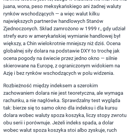
juana, wona, peso meksykańskiego ani żadnej waluty
rynków wschodzących — a więc walut kilku
największych partnerów handlowych Stanów
Zjednoczonych. Skład zamrożono w 1999 r., gdy udział
strefy euro w amerykańskiej wymianie handlowej był
większy, a Chin wielokrotnie mniejszy niż dziś. Ocena
globalnej siły dolara na podstawie DXY to trochę jak
ocena pogody na świecie przez jedno okno — silnie
skierowane na Europę, z ograniczonym widokiem na
Azję i bez rynków wschodzących w polu widzenia.
Rozbieżność między indeksem a szerokim
zachowaniem dolara nie jest teoretyczna, ale wymaga
rachunku, a nie nagłówka. Sprawdzalny test wygląda
tak: bierze się to samo okno dla indeksu i dla kursu
dolara wobec waluty spoza koszyka, liczy stopy zwrotu
obu serii i porównuje. Jeżeli indeks spada, a dolar
wobec walut spoza koszyka stoi albo zyskuje, ruch