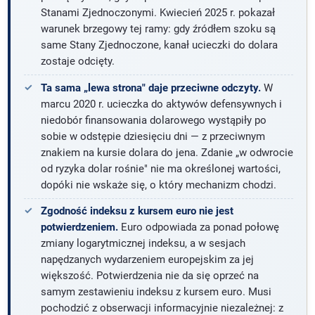
Stanami Zjednoczonymi. Kwiecień 2025 r. pokazał
warunek brzegowy tej ramy: gdy źródłem szoku są
same Stany Zjednoczone, kanał ucieczki do dolara
zostaje odcięty.
Ta sama „lewa strona" daje przeciwne odczyty.
W
marcu 2020 r. ucieczka do aktywów defensywnych i
niedobór finansowania dolarowego wystąpiły po
sobie w odstępie dziesięciu dni — z przeciwnym
znakiem na kursie dolara do jena. Zdanie „w odwrocie
od ryzyka dolar rośnie" nie ma określonej wartości,
dopóki nie wskaże się, o który mechanizm chodzi.
Zgodność indeksu z kursem euro nie jest
potwierdzeniem.
Euro odpowiada za ponad połowę
zmiany logarytmicznej indeksu, a w sesjach
napędzanych wydarzeniem europejskim za jej
większość. Potwierdzenia nie da się oprzeć na
samym zestawieniu indeksu z kursem euro. Musi
pochodzić z obserwacji informacyjnie niezależnej: z