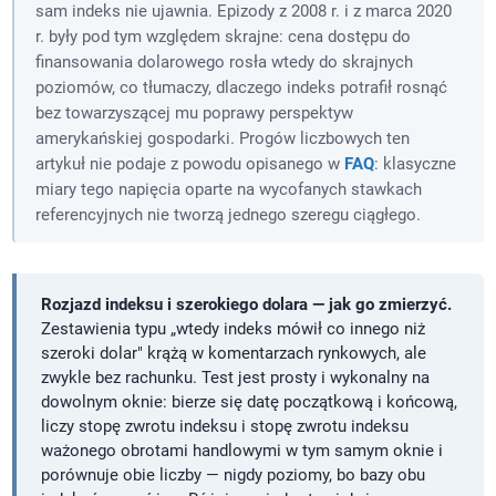
sam indeks nie ujawnia. Epizody z 2008 r. i z marca 2020
r. były pod tym względem skrajne: cena dostępu do
finansowania dolarowego rosła wtedy do skrajnych
poziomów, co tłumaczy, dlaczego indeks potrafił rosnąć
bez towarzyszącej mu poprawy perspektyw
amerykańskiej gospodarki. Progów liczbowych ten
artykuł nie podaje z powodu opisanego w
FAQ
: klasyczne
miary tego napięcia oparte na wycofanych stawkach
referencyjnych nie tworzą jednego szeregu ciągłego.
Rozjazd indeksu i szerokiego dolara — jak go zmierzyć.
Zestawienia typu „wtedy indeks mówił co innego niż
szeroki dolar" krążą w komentarzach rynkowych, ale
zwykle bez rachunku. Test jest prosty i wykonalny na
dowolnym oknie: bierze się datę początkową i końcową,
liczy stopę zwrotu indeksu i stopę zwrotu indeksu
ważonego obrotami handlowymi w tym samym oknie i
porównuje obie liczby — nigdy poziomy, bo bazy obu