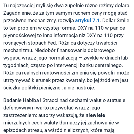
Tu najczęściej myli się dwa zupełnie różne reżimy dolara.
Zagadnienie, że za tym samym ruchem ceny mogą stać
przeciwne mechanizmy, rozwija
artykuł 7.1
. Dollar Smile
to ten problem w czystej formie. DXY na 110 w panice
płynnościowej to inna informacja niż DXY na 110 przy
rosnących stopach Fed. Różnica dotyczy trwałości
mechanizmu. Niedobór finansowania dolarowego
wygasa wraz z jego normalizacją — zwykle w dniach lub
tygodniach, często po interwencji banku centralnego.
Różnica realnych rentowności zmienia się powoli i może
utrzymywać kierunek przez kwartały, bo jej źródłem jest
ścieżka polityki pieniężnej, a nie nastroje.
Badanie Habiba i Stracci nad cechami walut o statusie
defensywnym warto przywołać wraz z jego
zastrzeżeniem: autorzy wskazują, że
niewiele
mierzalnych cech waluty tłumaczy jej zachowanie w
epizodach stresu, a wśród nielicznych, które mają