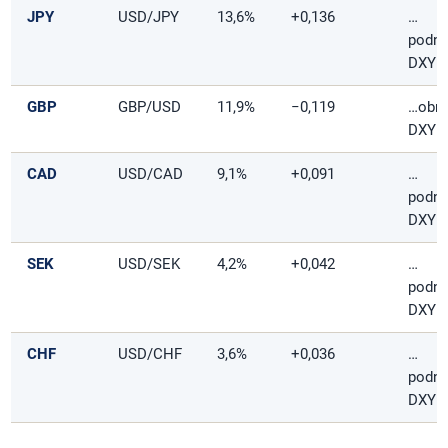
JPY
USD/JPY
13,6%
+0,136
…
podno
DXY
GBP
GBP/USD
11,9%
−0,119
…obni
DXY
CAD
USD/CAD
9,1%
+0,091
…
podno
DXY
SEK
USD/SEK
4,2%
+0,042
…
podno
DXY
CHF
USD/CHF
3,6%
+0,036
…
podno
DXY