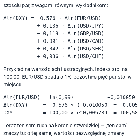
sześciu par, z wagami równymi wykładnikom:
Δln(DXY) = −0,576 · Δln(EUR/USD)

           + 0,136 · Δln(USD/JPY)

           − 0,119 · Δln(GBP/USD)

           + 0,091 · Δln(USD/CAD)

           + 0,042 · Δln(USD/SEK)

           + 0,036 · Δln(USD/CHF)
Przykład na wartościach ilustracyjnych. Indeks stoi na
100,00. EUR/USD spada o 1%, pozostałe pięć par stoi w
miejscu:
Δln(EUR/USD) = ln(0,99)         = −0,010050

Δln(DXY)     = −0,576 × (−0,010050) = +0,005
DXY          = 100,00 × e^0,005789  = 100,5
Teraz ten sam ruch na koronie szwedzkiej — „ten sam"
znaczy tu: o tej samej wartości bezwzględnej zmiany