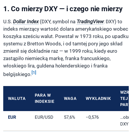
1. Co mierzy DXY — i czego nie mierzy
U.S.
Dollar Index
(DXY, symbol na
TradingView
:
DXY
) to
indeks mierzący wartość dolara amerykańskiego wobec
koszyka sześciu walut. Powstał w 1973 roku, po upadku
systemu z Bretton Woods, i od tamtej pory jego skład
zmienił się dokładnie raz — w 1999 roku, kiedy euro
zastąpiło niemiecką markę, franka francuskiego,
włoskiego lira, guldena holenderskiego i franka
[1]
belgijskiego.
WZR
PARA W
WALUTA
WAGA
WYKŁADNIK
TEJ
INDEKSIE
PARY
EUR
EUR/USD
57,6%
−0,576
…obni
DXY