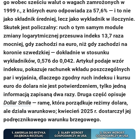
go wobec sześciu walut o wagach zamrożonych w
1999 r., z których euro odpowiada za 57,6% — i to nie
jako składnik średniej, lecz jako wykładnik w iloczynie.
Skutek jest policzalny: ruch o tym samym module
zmiany logarytmicznej przesuwa indeks 13,7 raza
mocniej, gdy zachodzi na euro, niż gdy zachodzi na
koronie szwedzkiej — dokładnie w stosunku
wykładników, 0,576 do 0,042. Artykuł podaje wzór
indeksu, pokazuje rachunek wkładu poszczególnych
par i wyjaśnia, dlaczego zgodny ruch indeksu i kursu
euro do dolara nie jest potwierdzeniem, tylko jedną
informacją zapisaną dwa razy. Druga część opisuje
Dollar Smile
— ramę, która porządkuje reżimy dolara,
ale działa warunkowo; kwiecień 2025 r. dostarczył jej
podręcznikowego warunku brzegowego.