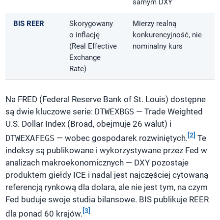
samym DXY
BIS REER
Skorygowany
Mierzy realną
o inflację
konkurencyjność, nie
(Real Effective
nominalny kurs
Exchange
Rate)
Na FRED (Federal Reserve Bank of St. Louis) dostępne
są dwie kluczowe serie:
DTWEXBGS
— Trade Weighted
U.S. Dollar Index (Broad, obejmuje 26 walut) i
[2]
DTWEXAFEGS
— wobec gospodarek rozwiniętych.
Te
indeksy są publikowane i wykorzystywane przez Fed w
analizach makroekonomicznych — DXY pozostaje
produktem giełdy ICE i nadal jest najczęściej cytowaną
referencją rynkową dla dolara, ale nie jest tym, na czym
Fed buduje swoje studia bilansowe. BIS publikuje REER
[3]
dla ponad 60 krajów.