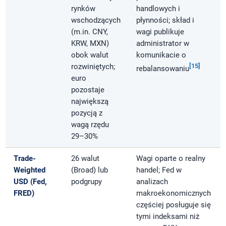
rynków
handlowych i
wschodzących
płynności; skład i
(m.in. CNY,
wagi publikuje
KRW, MXN)
administrator w
obok walut
komunikacie o
rozwiniętych;
[15]
rebalansowaniu
euro
pozostaje
największą
pozycją z
wagą rzędu
29–30%
Trade-
26 walut
Wagi oparte o realny
Weighted
(Broad) lub
handel; Fed w
USD (Fed,
podgrupy
analizach
FRED)
makroekonomicznych
częściej posługuje się
tymi indeksami niż