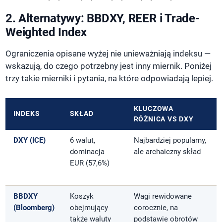
2. Alternatywy: BBDXY, REER i Trade-
Weighted Index
Ograniczenia opisane wyżej nie unieważniają indeksu —
wskazują, do czego potrzebny jest inny miernik. Poniżej
trzy takie mierniki i pytania, na które odpowiadają lepiej.
KLUCZOWA
INDEKS
SKŁAD
RÓŻNICA VS DXY
DXY (ICE)
6 walut,
Najbardziej popularny,
dominacja
ale archaiczny skład
EUR (57,6%)
BBDXY
Koszyk
Wagi rewidowane
(Bloomberg)
obejmujący
corocznie, na
także waluty
podstawie obrotów