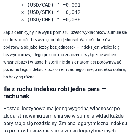
      × (USD/CAD) ^ +0,091

      × (USD/SEK) ^ +0,042

      × (USD/CHF) ^ +0,036
Zapis definicyjny, nie wynik pomiaru. Sześć wykładników sumuje się
co do wartości bezwzględnej do jedności. Wartości kursów
podstawia się jako liczby, bez jednostek — indeks jest wielkością
bezwymiarową. Jego poziom ma znaczenie wyłącznie wobec
własnej bazy i własnej historii; nie da się natomiast porównywać
poziomu tego indeksu z poziomem żadnego innego indeksu dolara,
bo bazy są różne.
Ile z ruchu indeksu robi jedna para —
rachunek
Postać iloczynowa ma jedną wygodną własność: po
zlogarytmowaniu zamienia się w sumę, a wkład każdej
pary staje się rozdzielny. Zmiana logarytmiczna indeksu
to po prostu ważona suma zmian logarytmicznych