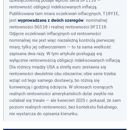
dziesięcioletnią podaje wprost seria
DFII10
—
rentowność obligacji indeksowanych inflacją.
Publikowana tam miara oczekiwań inflacyjnych,
T10YIE
,
jest
wyprowadzana z dwóch szeregów
: nominalnej
rentowności
DGS10
i realnej rentowności
DFII10
.
Odjęcie oczekiwań inflacyjnych od rentowności
nominalnej nie jest więc niezależną kontrolą pierwszej
miary, tylko jej odtworzeniem — to ta sama wielkość
zapisana dwa razy. W tym artykule posługuję się
wyłącznie rentownością obligacji indeksowanych inflacją.
Dla różnicy między USA a strefą euro zestawia się
rentowności dwuletnie obu obszarów; obie serie trzeba
wziąć od tego samego dostawcy, bo różnią się
konwencją i godziną odcięcia. W okresach rosnących
realnych rentowności amerykańskich dolar zwykle nie
osłabiał się trwale — ale kwiecień 2025 r. pokazał, że sam
poziom realnych rentowności, bez kontekstu fiskalnego,
nie wystarcza do opisania kierunku.