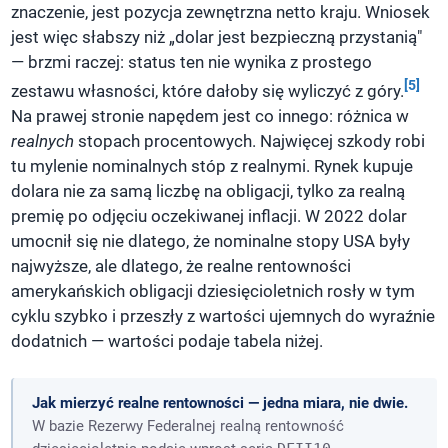
znaczenie, jest pozycja zewnętrzna netto kraju. Wniosek
jest więc słabszy niż „dolar jest bezpieczną przystanią"
— brzmi raczej: status ten nie wynika z prostego
[5]
zestawu własności, które dałoby się wyliczyć z góry.
Na prawej stronie napędem jest co innego: różnica w
realnych
stopach procentowych. Najwięcej szkody robi
tu mylenie nominalnych stóp z realnymi. Rynek kupuje
dolara nie za samą liczbę na obligacji, tylko za realną
premię po odjęciu oczekiwanej inflacji. W 2022 dolar
umocnił się nie dlatego, że nominalne stopy USA były
najwyższe, ale dlatego, że realne rentowności
amerykańskich obligacji dziesięcioletnich rosły w tym
cyklu szybko i przeszły z wartości ujemnych do wyraźnie
dodatnich — wartości podaje tabela niżej.
Jak mierzyć realne rentowności — jedna miara, nie dwie.
W bazie Rezerwy Federalnej realną rentowność