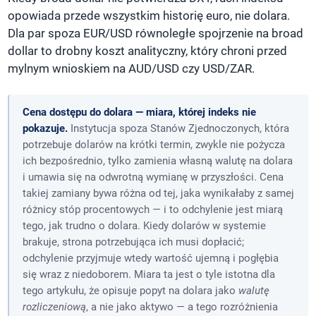
opowiada przede wszystkim historię euro, nie dolara.
Dla par spoza EUR/USD równoległe spojrzenie na broad
dollar to drobny koszt analityczny, który chroni przed
mylnym wnioskiem na AUD/USD czy USD/ZAR.
Cena dostępu do dolara — miara, której indeks nie
pokazuje.
Instytucja spoza Stanów Zjednoczonych, która
potrzebuje dolarów na krótki termin, zwykle nie pożycza
ich bezpośrednio, tylko zamienia własną walutę na dolara
i umawia się na odwrotną wymianę w przyszłości. Cena
takiej zamiany bywa różna od tej, jaka wynikałaby z samej
różnicy stóp procentowych — i to odchylenie jest miarą
tego, jak trudno o dolara. Kiedy dolarów w systemie
brakuje, strona potrzebująca ich musi dopłacić;
odchylenie przyjmuje wtedy wartość ujemną i pogłębia
się wraz z niedoborem. Miara ta jest o tyle istotna dla
tego artykułu, że opisuje popyt na dolara jako
walutę
rozliczeniową
, a nie jako aktywo — a tego rozróżnienia