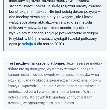
indeksów są różne. Różnica między tymi dwiema
stopami zwrotu pokazuje skalę rozjazdu między dwiema
konstrukcjami indeksu. Nie jest ścisłą dekompozycją —
oba indeksy różnią się nie tylko wagami, ale i liczbą
walut, sposobem aktualizowania wag oraz metodą
obliczeń — pozwala natomiast ocenić, czy obraz
wynikający z jednego znajduje potwierdzenie w drugim.
Przykład, w którym rozjazd wystąpił i został policzony,
opisuje
sekcja 4
dla marca 2020 r.
Test możliwy na każdej platformie.
Jeżeli szersze indeksy
dolara nie są dostępne, wystarczy zestawić indeks z
kursem dolara wobec dwóch walut spoza koszyka — na
przykład juana w obrocie zagranicznym oraz jena, który w
koszyku wprawdzie jest, ale z wagą ponad czterokrotnie
mniejszą od euro i z własnym mechanizmem. Wzrost
indeksu przy stojących lub spadających tych parach
oznacza, że opisujemy euro, a nie dolara.