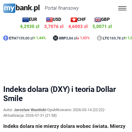
Portal finansowy
EUR
USD
CHF
GBP
4,2930 zł
3,7076 zł
4,6003 zł
5,0071 zł
ETH
7159,00 zł
XRP
3,84 zł
LTC
169,78 zł
1,44%
1,02%
1,06%
Indeks dolara (DXY) i teoria Dollar
Smile
Autor:
Jarosław Wasiński
•
Opublikowano:
2026-03-14 (22:22)
•
Aktualizacja:
2026-07-31 (21:58)
Indeks dolara nie mierzy dolara wobec świata. Mierzy