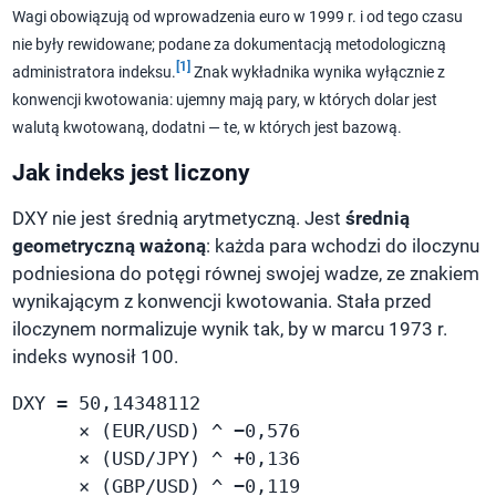
Wagi obowiązują od wprowadzenia euro w 1999 r. i od tego czasu
nie były rewidowane; podane za dokumentacją metodologiczną
[1]
administratora indeksu.
Znak wykładnika wynika wyłącznie z
konwencji kwotowania: ujemny mają pary, w których dolar jest
walutą kwotowaną, dodatni — te, w których jest bazową.
Jak indeks jest liczony
DXY nie jest średnią arytmetyczną. Jest
średnią
geometryczną ważoną
: każda para wchodzi do iloczynu
podniesiona do potęgi równej swojej wadze, ze znakiem
wynikającym z konwencji kwotowania. Stała przed
iloczynem normalizuje wynik tak, by w marcu 1973 r.
indeks wynosił 100.
DXY = 50,14348112

      × (EUR/USD) ^ −0,576

      × (USD/JPY) ^ +0,136

      × (GBP/USD) ^ −0,119
