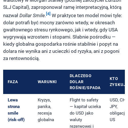
walutowy w Morgan Stanley (później założyciel Eurizon
SLJ Capital), zaproponował ramę interpretacyjną, którą
[4]
nazwał
Dollar Smile
.
W praktyce ten model mówi tyle:
dolar potrafi być mocny zarówno wtedy, w okresach
gwałtownego stresu rynkowego, jak i wtedy, gdy USA
wygrywają wzrostem i stopami. Słabnie pośrodku —
kiedy globalna gospodarka rośnie stabilnie i popyt na
dolara nie wynika ani z ucieczki od ryzyka, ani z pogoni
za rentownością.
DLACZEGO
KTO
FAZA
WARUNKI
DOLAR
ZYSKUJ
ROŚNIE/SPADA
Lewa
Kryzys,
Flight to safety
USD, CHF
strona
panika,
— kapitał ucieka
JPY,
smile
recesja
do USD jako
obligacje
(risk-off)
globalna
waluty
US
rezerwowej i