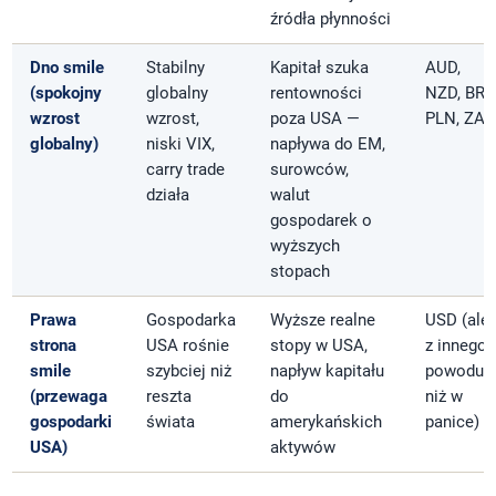
źródła płynności
Dno smile
Stabilny
Kapitał szuka
AUD,
(spokojny
globalny
rentowności
NZD, BRL
wzrost
wzrost,
poza USA —
PLN, ZAR
globalny)
niski VIX,
napływa do EM,
carry trade
surowców,
działa
walut
gospodarek o
wyższych
stopach
Prawa
Gospodarka
Wyższe realne
USD (ale
strona
USA rośnie
stopy w USA,
z innego
smile
szybciej niż
napływ kapitału
powodu
(przewaga
reszta
do
niż w
gospodarki
świata
amerykańskich
panice)
USA)
aktywów