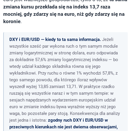
zmiana kursu przekłada się na indeks 13,7 raza
mocniej, gdy zdarzy się na euro, niż gdy zdarzy się na
koronie
.
DXY i EUR/USD — kiedy to ta sama informacja.
Jeżeli
wszystkie sześć par wykona ruch o tym samym module
zmiany logarytmicznej w stronę dolara, euro odpowiada
za dokładnie 57,6% zmiany logarytmicznej indeksu — bo
wtedy udział każdego składnika równa się jego
wykładnikowi. Przy ruchu o równe 1% wychodzi 57,8%, z
tego samego powodu, dla którego iloraz wpływów
wyszedł wyżej 13,85 zamiast 13,71. W praktyce rzadko
ruszają się wszystkie naraz i w tym samym tempie: w
sesjach napędzanych wydarzeniem europejskim udział
euro w zmianie indeksu bywa wyraźnie wyższy niż jego
waga, bo pozostałe pary stoją. Konsekwencja dla analizy
jest jedna i istotna:
zgodny ruch DXY i EUR/USD w
przeciwnych kierunkach nie jest dwiema obserwacjami,