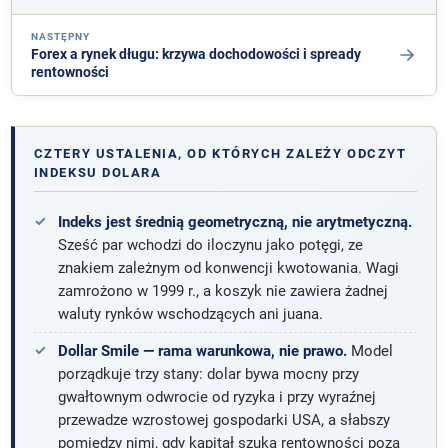
NASTĘPNY
Forex a rynek długu: krzywa dochodowości i spready
rentowności
CZTERY USTALENIA, OD KTÓRYCH ZALEŻY ODCZYT
INDEKSU DOLARA
Indeks jest średnią geometryczną, nie arytmetyczną.
Sześć par wchodzi do iloczynu jako potęgi, ze
znakiem zależnym od konwencji kwotowania. Wagi
zamrożono w 1999 r., a koszyk nie zawiera żadnej
waluty rynków wschodzących ani juana.
Dollar Smile — rama warunkowa, nie prawo.
Model
porządkuje trzy stany: dolar bywa mocny przy
gwałtownym odwrocie od ryzyka i przy wyraźnej
przewadze wzrostowej gospodarki USA, a słabszy
pomiędzy nimi, gdy kapitał szuka rentowności poza