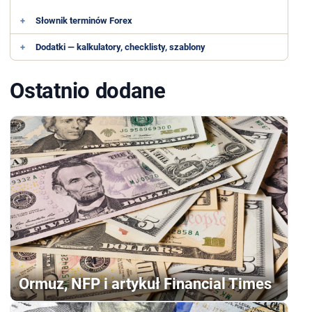
+
Słownik terminów Forex
+
Dodatki — kalkulatory, checklisty, szablony
Ostatnio dodane
Ormuz, NFP i artykuł Financial Times