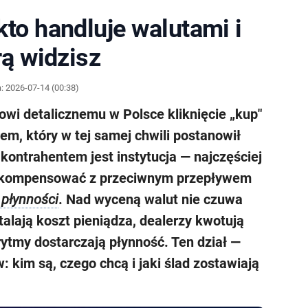
kto handluje walutami i
rą widzisz
a:
2026-07-14 (00:38)
i detalicznemu w Polsce kliknięcie „kup"
em, który w tej samej chwili postanowił
ontrahentem jest instytucja — najczęściej
, skompensować z przeciwnym przepływem
płynności
. Nad wyceną walut nie czuwa
alają koszt pieniądza, dealerzy kwotują
orytmy dostarczają płynność. Ten dział —
 kim są, czego chcą i jaki ślad zostawiają