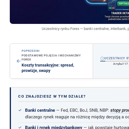
Uczestnicy rynku Forex — banki centralne, interbank, pr
POPRZEDNI
PODSTAWOWE POJĘCIA I MECHANIZMY
UCZESTNICY R
FOREX
Artykuł 17
Koszty transakcyjne: spread,
prowizje, swapy
CO ZNAJDZIESZ W TYM DZIALE?
Banki centralne
— Fed, EBC, BoJ, SNB, NBP:
stopy pr
dlaczego rynek reaguje na różnicę między decyzją a oc
Banki i rynek międzybankowy
— jak powstaje hurtowa c