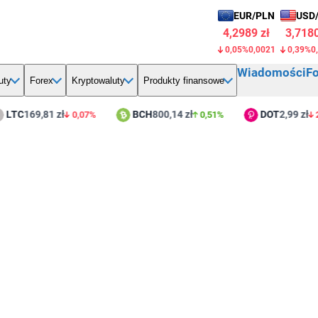
EUR/PLN
USD
4,2992 zł
3,7180
0,04%
0,0018
0,39%
0
Wiadomości
F
uty
Forex
Kryptowaluty
Produkty finansowe
C
169,81 zł
BCH
800,14 zł
DOT
2,99 zł
0,07%
0,51%
2,07