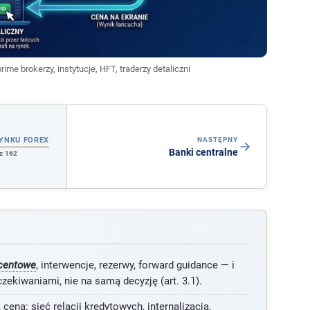
ime brokerzy, instytucje, HFT, traderzy detaliczni
YNKU FOREX
NASTĘPNY
Banki centralne
 z 162
ocentowe
, interwencje, rezerwy, forward guidance — i
zekiwaniami, nie na samą decyzję (art. 3.1).
ena: sieć relacji kredytowych, internalizacja,