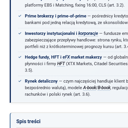
platformy EBS i Matching, fixing 16:00, CLS (art. 3.2).
Prime brokerzy i prime-of-prime
— pośrednicy kredyto
bankami pod jedną relacją kredytową, ze skonsolidowa
Inwestorzy instytucjonalni i
korporacje
— fundusze emer
zabezpieczające przepływy handlowe: strona rynku, któ
portfeli niż z krótkoterminowej prognozy kursu (art. 3.
Hedge fundy, HFT i
eFX
market makerzy
— od globaln
płynności i firmy
HFT
(XTX Markets, Citadel Securities)
3.5).
Rynek detaliczny
— czym najczęściej handluje klient 
bezpośrednio walutą), modele
A-book
/
B-book
, regulac
rachunków i polski rynek (art. 3.6).
Spis treści