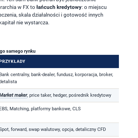
erarchia w FX to
łańcuch kredytowy
: o miejscu
czenia, skala działalności i gotowość innych
apitał nie wystarcza.
ego samego rynku
PRZYKŁADY
Bank centralny, bank-dealer, fundusz, korporacja, broker,
detalista
Market maker
, price taker, hedger, pośrednik kredytowy
EBS, Matching, platformy bankowe, CLS
Spot, forward, swap walutowy, opcja, detaliczny CFD