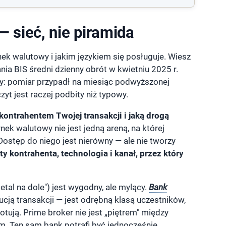
 — sieć, nie piramida
nek walutowy i jakim językiem się posługuje. Wiesz
nia BIS średni dzienny obrót w kwietniu 2025 r.
zby: pomiar przypadł na miesiąc podwyższonej
yt jest raczej podbity niż typowy.
kontrahentem Twojej transakcji i jaką drogą
ynek walutowy nie jest jedną areną, na której
ostęp do niego jest nierówny — ale nie tworzy
ty kontrahenta, technologia i kanał, przez który
tal na dole") jest wygodny, ale mylący.
Bank
ucją transakcji — jest odrębną klasą uczestników,
tują. Prime broker nie jest „piętrem" między
. Ten sam bank potrafi być jednocześnie