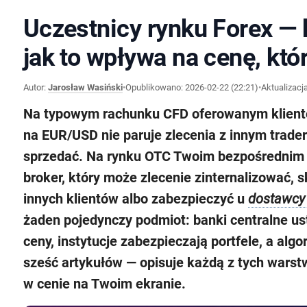
Uczestnicy rynku Forex — 
jak to wpływa na cenę, któ
Autor:
Jarosław Wasiński
•
Opublikowano:
2026-02-22 (22:21)
•
Aktualizacj
Na typowym rachunku CFD oferowanym klientow
na EUR/USD nie paruje zlecenia z innym trader
sprzedać. Na rynku OTC Twoim bezpośrednim k
broker, który może zlecenie zinternalizować
innych klientów albo zabezpieczyć u
dostawcy 
żaden pojedynczy podmiot: banki centralne ust
ceny, instytucje zabezpieczają portfele, a alg
sześć artykułów — opisuje każdą z tych warstw:
w cenie na Twoim ekranie.