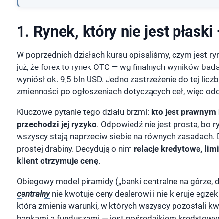
1. Rynek, który nie jest płaski
W poprzednich działach kursu opisaliśmy, czym jest ry
już, że forex to rynek OTC — wg finalnych wyników bada
wyniósł ok. 9,5 bln USD. Jedno zastrzeżenie do tej lic
zmienności po ogłoszeniach dotyczących ceł, więc odcz
Kluczowe pytanie tego działu brzmi:
kto jest prawnym 
przechodzi jej ryzyko
. Odpowiedź nie jest prosta, bo r
wszyscy stają naprzeciw siebie na równych zasadach. D
prostej drabiny. Decydują o nim
relacje kredytowe, limi
klient otrzymuje cenę
.
Obiegowy model piramidy („banki centralne na górze, de
centralny
nie kwotuje ceny dealerowi i nie kieruje egzek
która zmienia warunki, w których wszyscy pozostali kwo
bankami a funduszami — jest pośrednikiem kredytowym