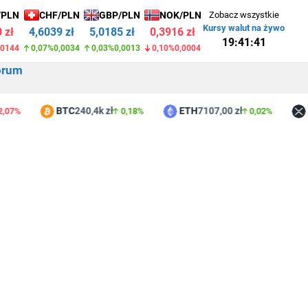
/PLN
CHF/PLN
GBP/PLN
NOK/PLN
Zobacz wszystkie
Kursy walut na żywo
 zł
4,6039 zł
5,0185 zł
0,3916 zł
19:41:41
,0144
0,07%
0,0034
0,03%
0,0013
0,10%
0,0004
orum
BTC
240,4k zł
ETH
7107,00 zł
XR
%
0,18%
0,02%