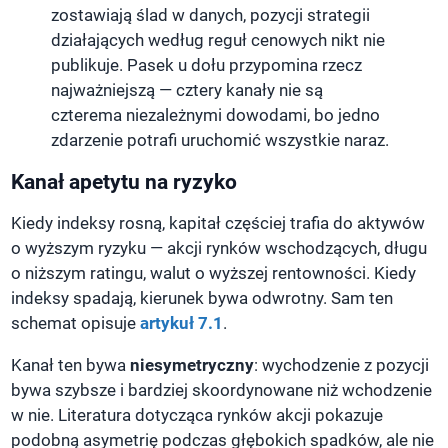
zostawiają ślad w danych, pozycji strategii
działających według reguł cenowych nikt nie
publikuje. Pasek u dołu przypomina rzecz
najważniejszą — cztery kanały nie są
czterema niezależnymi dowodami, bo jedno
zdarzenie potrafi uruchomić wszystkie naraz.
Kanał apetytu na ryzyko
Kiedy indeksy rosną, kapitał częściej trafia do aktywów
o wyższym ryzyku — akcji rynków wschodzących, długu
o niższym ratingu, walut o wyższej rentowności. Kiedy
indeksy spadają, kierunek bywa odwrotny. Sam ten
schemat opisuje
artykuł 7.1
.
Kanał ten bywa
niesymetryczny
: wychodzenie z pozycji
bywa szybsze i bardziej skoordynowane niż wchodzenie
w nie. Literatura dotycząca rynków akcji pokazuje
podobną asymetrię podczas głębokich spadków, ale nie