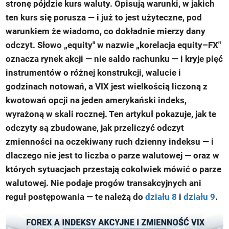
stronę pójdzie kurs waluty. Opisują warunki, w jakich
ten kurs się porusza — i już to jest użyteczne, pod
warunkiem że wiadomo, co dokładnie mierzy dany
odczyt. Słowo „equity" w nazwie „korelacja equity–FX"
oznacza rynek akcji — nie saldo rachunku — i kryje pięć
instrumentów o różnej konstrukcji, walucie i
godzinach notowań, a VIX jest wielkością liczoną z
kwotowań opcji na jeden amerykański indeks,
wyrażoną w skali rocznej. Ten artykuł pokazuje, jak te
odczyty są zbudowane, jak przeliczyć odczyt
zmienności na oczekiwany ruch dzienny indeksu — i
dlaczego nie jest to liczba o parze walutowej — oraz w
których sytuacjach przestają cokolwiek mówić o parze
walutowej. Nie podaje progów transakcyjnych ani
reguł postępowania — te należą do
działu 8
i
działu 9
.