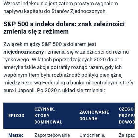
Wzrost indeksu nie jest zatem prostym sygnałem
napływu kapitału do Stanów Zjednoczonych.
S&P 500 a indeks dolara: znak zależności
zmienia się z reżimem
Związek między S&P 500 a dolarem jest
niejednoznaczny
i zmienia się w zależności od reżimu
rynkowego. W latach poprzedzających 2020 dolar i
amerykańskie akcje potrafiły rosnąć razem, gdy ich
wspólnym tłem była rozbieżność polityki pieniężnej
między Rezerwą Federalną a bankami centralnymi strefy
euro i Japonii. Po 2020 r. układ się zmieniał:
CZYNNIK,
CZEGO
ZACHOWANIE
EPIZOD
KTÓRY
PRZYPA
DOLARA
DOMINOWAŁ
DOWODZ
Marzec
Zapotrzebowanie
Umocnienie,
Że spade