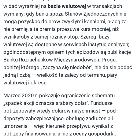
widać wyraźniej na
bazie walutowej
w transakcjach
wymiany: gdy banki spoza Stanów Zjednoczonych nie
mogą pozyskać dolarów zwykłymi kanałami, płacą za
nie premię, a ta premia przesuwa kurs mocniej, niż
wynikałoby z samej różnicy stóp. Szeregi bazy
walutowej są dostępne w serwisach instytucjonalnych;
ogólnodostępnym opisem tych epizodów są publikacje
Banku Rozrachunków Międzynarodowych. Progu,
poniżej którego „zaczyna się niedobór", nie da się podać
jedną liczbą — wielkość ta zależy od terminu, pary
walutowej i okresu.
Marzec 2020 r. pokazuje ograniczenie schematu
„spadek akcji oznacza słabszy dolar". Fundusze
potrzebowały wtedy dolarów natychmiast — pod
depozyty zabezpieczające, obsługę zadłużenia i
umorzenia — więc kierunek przepływu wynikał z
potrzeby finansowania, a nie z oceny gospodarki.