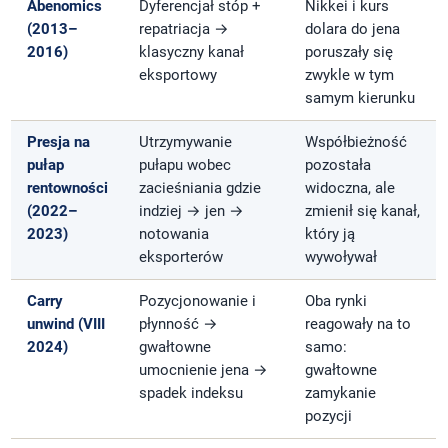
Abenomics
Dyferencjał stóp +
Nikkei i kurs
(2013–
repatriacja →
dolara do jena
2016)
klasyczny kanał
poruszały się
eksportowy
zwykle w tym
samym kierunku
Presja na
Utrzymywanie
Współbieżność
pułap
pułapu wobec
pozostała
rentowności
zacieśniania gdzie
widoczna, ale
(2022–
indziej → jen →
zmienił się kanał,
2023)
notowania
który ją
eksporterów
wywoływał
Carry
Pozycjonowanie i
Oba rynki
unwind (VIII
płynność →
reagowały na to
2024)
gwałtowne
samo:
umocnienie jena →
gwałtowne
spadek indeksu
zamykanie
pozycji