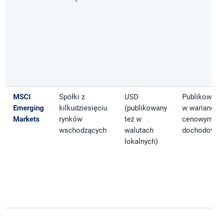
MSCI
Spółki z
USD
Publikowa
Emerging
kilkudziesięciu
(publikowany
w warianci
Markets
rynków
też w
cenowym i
wschodzących
walutach
dochodow
lokalnych)