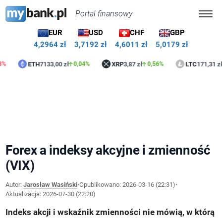
Portal finansowy
EUR
USD
CHF
GBP
4,2964 zł
3,7192 zł
4,6011 zł
5,0179 zł
ETH
7133,00 zł
XRP
3,87 zł
LTC
171,31 zł
0,04%
0,56%
1
Forex a indeksy akcyjne i zmienność
(VIX)
Autor:
Jarosław Wasiński
•
Opublikowano:
2026-03-16 (22:31)
•
Aktualizacja:
2026-07-30 (22:20)
Indeks akcji i wskaźnik zmienności nie mówią, w którą