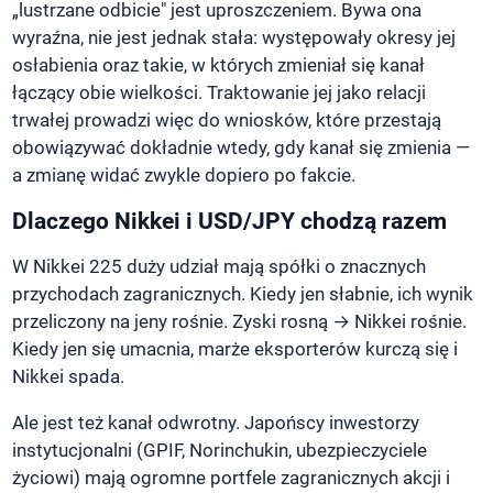
„lustrzane odbicie" jest uproszczeniem. Bywa ona
wyraźna, nie jest jednak stała: występowały okresy jej
osłabienia oraz takie, w których zmieniał się kanał
łączący obie wielkości. Traktowanie jej jako relacji
trwałej prowadzi więc do wniosków, które przestają
obowiązywać dokładnie wtedy, gdy kanał się zmienia —
a zmianę widać zwykle dopiero po fakcie.
Dlaczego Nikkei i USD/JPY chodzą razem
W Nikkei 225 duży udział mają spółki o znacznych
przychodach zagranicznych. Kiedy jen słabnie, ich wynik
przeliczony na jeny rośnie. Zyski rosną → Nikkei rośnie.
Kiedy jen się umacnia, marże eksporterów kurczą się i
Nikkei spada.
Ale jest też kanał odwrotny. Japońscy inwestorzy
instytucjonalni (GPIF, Norinchukin, ubezpieczyciele
życiowi) mają ogromne portfele zagranicznych akcji i