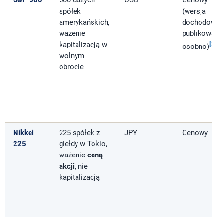
S&P 500
500 dużych
USD
Cenowy
spółek
(wersja
amerykańskich,
dochodow
ważenie
publikowa
kapitalizacją w
[2]
osobno)
wolnym
obrocie
Nikkei
225 spółek z
JPY
Cenowy
225
giełdy w Tokio,
ważenie
ceną
akcji
, nie
kapitalizacją