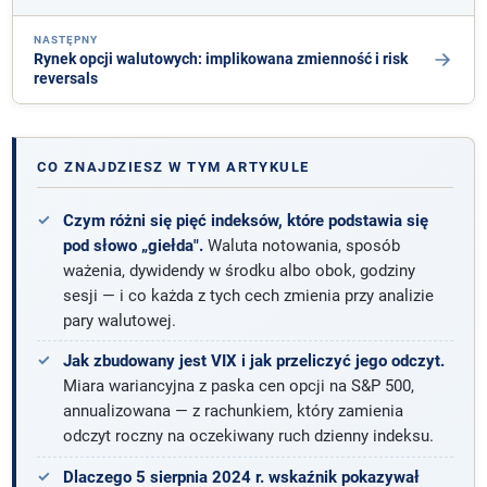
NASTĘPNY
Rynek opcji walutowych: implikowana zmienność i risk
reversals
CO ZNAJDZIESZ W TYM ARTYKULE
Czym różni się pięć indeksów, które podstawia się
pod słowo „giełda".
Waluta notowania, sposób
ważenia, dywidendy w środku albo obok, godziny
sesji — i co każda z tych cech zmienia przy analizie
pary walutowej.
Jak zbudowany jest VIX i jak przeliczyć jego odczyt.
Miara wariancyjna z paska cen opcji na S&P 500,
annualizowana — z rachunkiem, który zamienia
odczyt roczny na oczekiwany ruch dzienny indeksu.
Dlaczego 5 sierpnia 2024 r. wskaźnik pokazywał