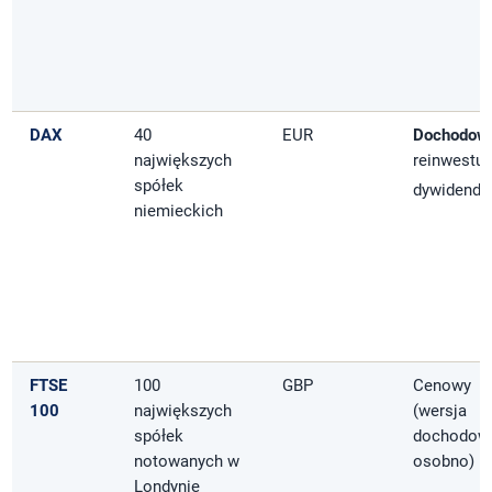
DAX
40
EUR
Dochodow
największych
reinwestuj
spółek
dywidendy
niemieckich
FTSE
100
GBP
Cenowy
100
największych
(wersja
spółek
dochodow
notowanych w
osobno)
Londynie