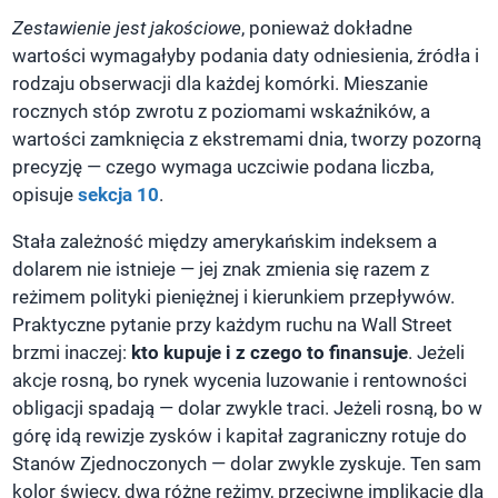
Zestawienie jest jakościowe
, ponieważ dokładne
wartości wymagałyby podania daty odniesienia, źródła i
rodzaju obserwacji dla każdej komórki. Mieszanie
rocznych stóp zwrotu z poziomami wskaźników, a
wartości zamknięcia z ekstremami dnia, tworzy pozorną
precyzję — czego wymaga uczciwie podana liczba,
opisuje
sekcja 10
.
Stała zależność między amerykańskim indeksem a
dolarem nie istnieje — jej znak zmienia się razem z
reżimem polityki pieniężnej i kierunkiem przepływów.
Praktyczne pytanie przy każdym ruchu na Wall Street
brzmi inaczej:
kto kupuje i z czego to finansuje
. Jeżeli
akcje rosną, bo rynek wycenia luzowanie i rentowności
obligacji spadają — dolar zwykle traci. Jeżeli rosną, bo w
górę idą rewizje zysków i kapitał zagraniczny rotuje do
Stanów Zjednoczonych — dolar zwykle zyskuje. Ten sam
kolor świecy, dwa różne reżimy, przeciwne implikacje dla