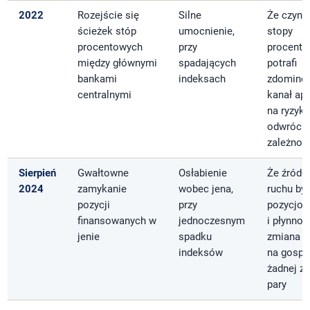
2022
Rozejście się
Silne
Że czynn
ścieżek stóp
umocnienie,
stopy
procentowych
przy
procento
między głównymi
spadających
potrafi
bankami
indeksach
zdomino
centralnymi
kanał ape
na ryzyko
odwrócić
zależnoś
Sierpień
Gwałtowne
Osłabienie
Że źródł
2024
zamykanie
wobec jena,
ruchu by
pozycji
przy
pozycjon
finansowanych w
jednoczesnym
i płynnoś
jenie
spadku
zmiana p
indeksów
na gospo
żadnej ze
pary