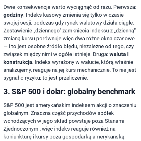
Dwie konsekwencje warto wyciągnąć od razu. Pierwsza:
godziny
. Indeks kasowy zmienia się tylko w czasie
swojej sesji, podczas gdy rynek walutowy działa ciągle.
Zestawienie „dziennego" zamknięcia indeksu z „dzienną"
zmianą kursu porównuje więc dwa różne okna czasowe
— i to jest osobne źródło błędu, niezależne od tego, czy
związek między nimi w ogóle istnieje. Druga:
waluta i
konstrukcja
. Indeks wyrażony w walucie, którą właśnie
analizujemy, reaguje na jej kurs mechanicznie. To nie jest
sygnał o ryzyku; to jest przeliczenie.
3. S&P 500 i dolar: globalny benchmark
S&P 500 jest amerykańskim indeksem akcji o znaczeniu
globalnym. Znaczna część przychodów spółek
wchodzących w jego skład powstaje poza Stanami
Zjednoczonymi, więc indeks reaguje również na
koniunkturę i kursy poza gospodarką amerykańską.