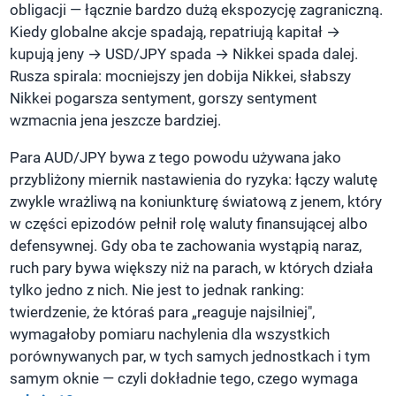
obligacji — łącznie bardzo dużą ekspozycję zagraniczną.
Kiedy globalne akcje spadają, repatriują kapitał →
kupują jeny → USD/JPY spada → Nikkei spada dalej.
Rusza spirala: mocniejszy jen dobija Nikkei, słabszy
Nikkei pogarsza sentyment, gorszy sentyment
wzmacnia jena jeszcze bardziej.
Para AUD/JPY bywa z tego powodu używana jako
przybliżony miernik nastawienia do ryzyka: łączy walutę
zwykle wrażliwą na koniunkturę światową z jenem, który
w części epizodów pełnił rolę waluty finansującej albo
defensywnej. Gdy oba te zachowania wystąpią naraz,
ruch pary bywa większy niż na parach, w których działa
tylko jedno z nich. Nie jest to jednak ranking:
twierdzenie, że któraś para „reaguje najsilniej",
wymagałoby pomiaru nachylenia dla wszystkich
porównywanych par, w tych samych jednostkach i tym
samym oknie — czyli dokładnie tego, czego wymaga