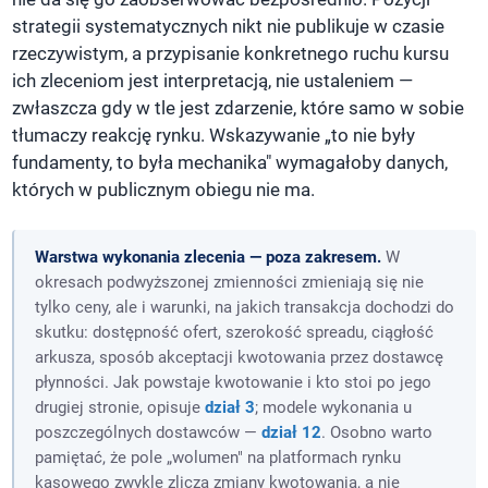
strategii systematycznych nikt nie publikuje w czasie
rzeczywistym, a przypisanie konkretnego ruchu kursu
ich zleceniom jest interpretacją, nie ustaleniem —
zwłaszcza gdy w tle jest zdarzenie, które samo w sobie
tłumaczy reakcję rynku. Wskazywanie „to nie były
fundamenty, to była mechanika" wymagałoby danych,
których w publicznym obiegu nie ma.
Warstwa wykonania zlecenia — poza zakresem.
W
okresach podwyższonej zmienności zmieniają się nie
tylko ceny, ale i warunki, na jakich transakcja dochodzi do
skutku: dostępność ofert, szerokość spreadu, ciągłość
arkusza, sposób akceptacji kwotowania przez dostawcę
płynności. Jak powstaje kwotowanie i kto stoi po jego
drugiej stronie, opisuje
dział 3
; modele wykonania u
poszczególnych dostawców —
dział 12
. Osobno warto
pamiętać, że pole „wolumen" na platformach rynku
kasowego zwykle zlicza zmiany kwotowania, a nie