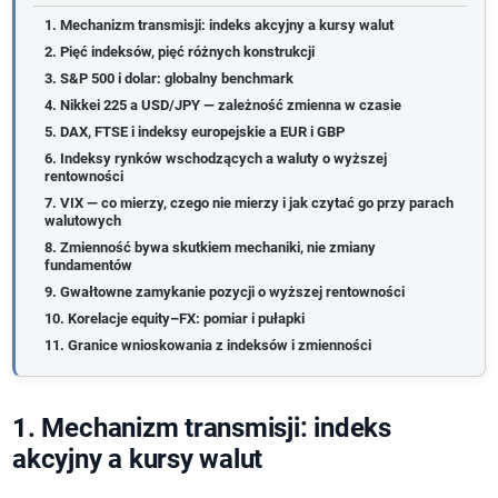
1. Mechanizm transmisji: indeks akcyjny a kursy walut
2. Pięć indeksów, pięć różnych konstrukcji
3. S&P 500 i dolar: globalny benchmark
4. Nikkei 225 a USD/JPY — zależność zmienna w czasie
5. DAX, FTSE i indeksy europejskie a EUR i GBP
6. Indeksy rynków wschodzących a waluty o wyższej
rentowności
7. VIX — co mierzy, czego nie mierzy i jak czytać go przy parach
walutowych
8. Zmienność bywa skutkiem mechaniki, nie zmiany
fundamentów
9. Gwałtowne zamykanie pozycji o wyższej rentowności
10. Korelacje equity–FX: pomiar i pułapki
11. Granice wnioskowania z indeksów i zmienności
1. Mechanizm transmisji: indeks
akcyjny a kursy walut