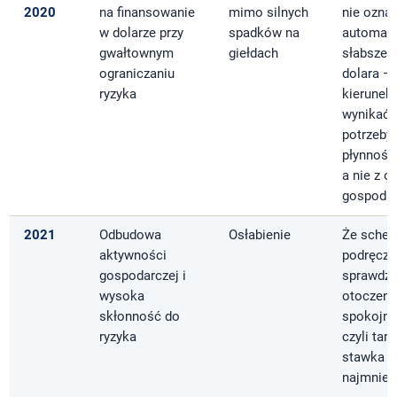
2020
na finansowanie
mimo silnych
nie ozna
w dolarze przy
spadków na
automaty
gwałtownym
giełdach
słabszeg
ograniczaniu
dolara —
ryzyka
kierunek
wynikać 
potrzeby
płynnośc
a nie z o
gospodar
2021
Odbudowa
Osłabienie
Że sche
aktywności
podręczn
gospodarczej i
sprawdza
wysoka
otoczeni
skłonność do
spokojny
ryzyka
czyli tam
stawka j
najmniej