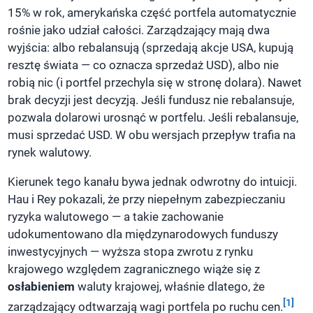
15% w rok, amerykańska część portfela automatycznie
rośnie jako udział całości. Zarządzający mają dwa
wyjścia: albo rebalansują (sprzedają akcje USA, kupują
resztę świata — co oznacza sprzedaż USD), albo nie
robią nic (i portfel przechyla się w stronę dolara). Nawet
brak decyzji jest decyzją. Jeśli fundusz nie rebalansuje,
pozwala dolarowi urosnąć w portfelu. Jeśli rebalansuje,
musi sprzedać USD. W obu wersjach przepływ trafia na
rynek walutowy.
Kierunek tego kanału bywa jednak odwrotny do intuicji.
Hau i Rey pokazali, że przy niepełnym zabezpieczaniu
ryzyka walutowego — a takie zachowanie
udokumentowano dla międzynarodowych funduszy
inwestycyjnych — wyższa stopa zwrotu z rynku
krajowego względem zagranicznego wiąże się z
osłabieniem
waluty krajowej, właśnie dlatego, że
[1]
zarządzający odtwarzają wagi portfela po ruchu cen.