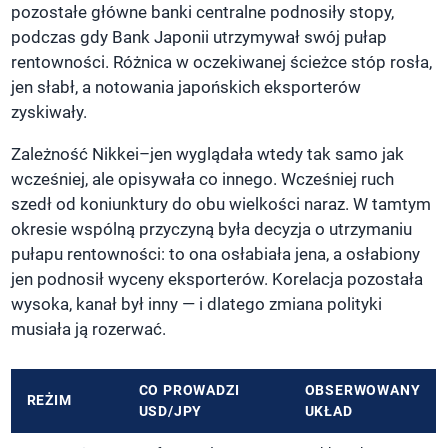
pozostałe główne banki centralne podnosiły stopy,
podczas gdy Bank Japonii utrzymywał swój pułap
rentowności. Różnica w oczekiwanej ścieżce stóp rosła,
jen słabł, a notowania japońskich eksporterów
zyskiwały.
Zależność Nikkei–jen wyglądała wtedy tak samo jak
wcześniej, ale opisywała co innego. Wcześniej ruch
szedł od koniunktury do obu wielkości naraz. W tamtym
okresie wspólną przyczyną była decyzja o utrzymaniu
pułapu rentowności: to ona osłabiała jena, a osłabiony
jen podnosił wyceny eksporterów. Korelacja pozostała
wysoka, kanał był inny — i dlatego zmiana polityki
musiała ją rozerwać.
CO PROWADZI
OBSERWOWANY
REŻIM
USD/JPY
UKŁAD