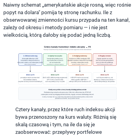
Naiwny schemat „amerykańskie akcje rosną, więc rośnie
popyt na dolara" pomija tę stronę rachunku. Ile z
obserwowanej zmienności kursu przypada na ten kanał,
zależy od okresu i metody pomiaru — i nie jest
wielkością, którą dałoby się podać jedną liczbą.
Cztery kanały transmisji: indeks akcyjny → FX
Każdy kanał ma inną skalę czasową i inne ograniczenie dowodowe
1. Odtwarzanie wag
2. Apetyt na ryzyko
3. Hedging walutowy
4. Reguły cenowe
dziesiątki bilionów USD
kanał niesymetryczny:
fundusze JP/EU hedgują USD
reguły oparte na cenie,
kwartalne rotacje funduszy
wychodzenie szybsze
spadek wartości aktywów wymaga
nie na ocenie gospodarki
kierunek zależy od zabezpieczenia
niż wchodzenie
korekty zabezpieczenia
pozycji nikt nie publikuje
efekt zwykle kwartalny
najsilniejszy w okresach napięcia
przełom kwartału, marzec w JP
kanał nieobserwowalny wprost
Efekt na FX
Efekt na FX
Efekt na FX
Efekt na FX
przepływ może wzmacniać
AUD, NZD, MXN bywają wspierane
USD/JPY może wzrosnąć,
ruch bywa większy, niż
lub osłabiać dolara,
JPY i CHF, czasem USD
mimo spadku S&P 500 —
tłumaczy zmiana warunków —
zwykle na horyzoncie kwartalnym
ruch asymetryczny i szybki
odkup USD przez fundusze JP
ale to interpretacja, nie pomiar
Kiedy wszystkie cztery kanały działają jednocześnie
Rebalancing zamyka ekspozycję USA, risk-off wzmacnia JPY/CHF,
zabezpieczenia wymagają dostosowania, reguły cenowe dokładają zleceń.
Cztery kanały nie są czterema niezależnymi dowodami: jedno zdarzenie
potrafi uruchomić wszystkie naraz.
Cztery kanały, przez które ruch indeksu akcji
bywa przenoszony na kurs waluty. Różnią się
skalą czasową i tym, na ile da się je
zaobserwować: przepływy portfelowe