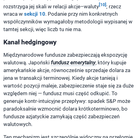
[10]
rozstrzyga jej skali w relacji akcje–waluty
; rzecz
wraca w
sekcji 10
. Podanie przy nim konkretnych
współczynników wymagałoby metodologii wypisanej w
tamtej sekcji, więc liczb tu nie ma.
Kanał hedgingowy
Międzynarodowe fundusze zabezpieczają ekspozycję
walutową. Japoński
fundusz emerytalny
, który kupuje
amerykańskie akcje, równocześnie sprzedaje dolara za
jena w transakcji terminowej. Kiedy akcje tanieją i
wartość pozycji maleje, zabezpieczenie staje się za duże
względem niej — fundusz musi część odkupić. To
generuje kontr-intuicyjne przepływy: spadek S&P może
paradoksalnie wzmocnić dolara krótkoterminowo, bo
fundusze azjatyckie zamykają część zabezpieczeń
walutowych.
Ten mechanizm jest szczególnie widoczny na przełomie