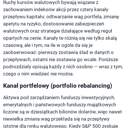
Ruchy kursów walutowych bywają wiązane z
zachowaniem indeksów akcji przez cztery kanały
przepływu kapitału: odtwarzanie wag portfela, zmianę
apetytu na ryzyko, dostosowanie zabezpieczeń
walutowych oraz strategie działające według reguł
opartych na cenie. Kanały te różnią się nie tylko skalą
czasową, ale i tym, na ile w ogóle da się je
zaobserwować: pierwszy zostawia ślad w danych o
przepływach, ostatni nie zostawia go wcale. Poniższe
podrozdziały opisują każdy z nich osobno — wraz z tym,
czego o nim wiedzieć nie można.
Kanał portfelowy (portfolio rebalancing)
Aktywa pod zarządzaniem funduszy inwestycyjnych,
emerytalnych i państwowych funduszy majątkowych
liczone są w dziesiątkach bilionów dolarów, więc nawet
niewielka zmiana wag przekłada się na przepływy
istotne dla rynku walutowego. Kiedy S&P 500 zyskuje