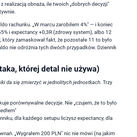
 realizacją obnaża, ile twoich „dobrych decyzji"
tywnie.
aldo rachunku. „W marcu zarobiłem 4%" — i koniec
55% i expectancy +0,3R (zdrowy system), albo 12
 który zamaskował fakt, że pozostałe 11 to było
Saldo nie odróżnia tych dwóch przypadków. Dziennik
aka, której detal nie używa)
iki da się zmierzyć w jednolitych jednostkach
. Trzy
je porównywalne decyzje. Nie „czujem, że to było
zedłem"
niku, dla każdego setupu liczysz expectancy, dla
ównań. „Wygrałem 200 PLN" nic nie mówi (na jakim