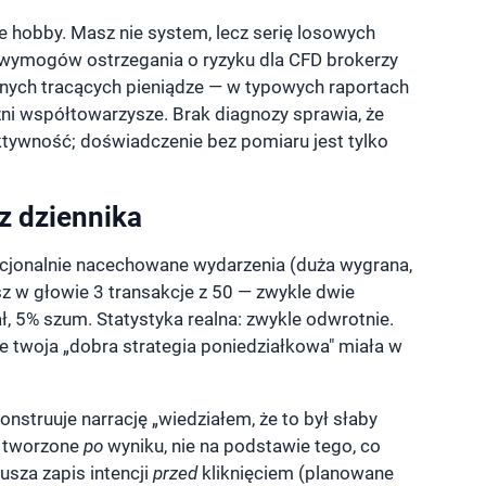
 hobby. Masz nie system, lecz serię losowych
 wymogów ostrzegania o ryzyku dla CFD brokerzy
znych tracących pieniądze — w typowych raportach
czni współtowarzysze. Brak diagnozy sprawia, że
ktywność; doświadczenie bez pomiaru jest tylko
ez dziennika
cjonalnie nacechowane wydarzenia (duża wygrana,
sz w głowie 3 transakcje z 50 — zwykle dwie
ł, 5% szum. Statystyka realna: zwykle odwrotnie.
 że twoja „dobra strategia poniedziałkowa" miała w
onstruuje narrację „wiedziałem, że to był słaby
ą tworzone
po
wyniku, nie na podstawie tego, co
sza zapis intencji
przed
kliknięciem (planowane