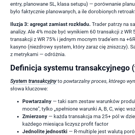
entry, planowane SL, klasa setupu) — porównanie planu z
było faktycznie planowanych, a ile dorobionych retroak
Iluzja 3: agregat zamiast rozkładu.
Trader patrzy na s
analizy. Ale 4% może być wynikiem 60 transakcji z WR 
transakcji z WR 75% i jednym mocnym trade'em na +6R,
kasyno (niezdrowy system, który zaraz cię zniszczy). 
z metrykami — odróżnia.
Definicja systemu transakcyjnego (t
System transakcyjny
to
powtarzalny proces, którego wyn
słowa kluczowe:
Powtarzalny
— taki sam zestaw warunków produku
mocne", tylko „spełnione warunki A, B, C, więc ws
Zmierzony
— każda transakcja ma 25+ pól w dzien
każdego miesiąca liczysz profit factor
Jednolite jednostki
— R-multiple jest walutą por