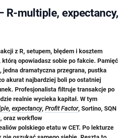
— R-multiple, expectancy,
sakcji z R, setupem, błędem i kosztem
, którą opowiadasz sobie po fakcie. Pamięć
e, jedna dramatyczna przegrana, pustka
o akurat najbardziej boli po ostatniej
unek. Profesjonalista filtruje transakcje po
 gdzie realnie wycieka kapitał. W tym
iple
,
expectancy
,
Profit Factor
, Sortino, SQN
n
, oraz workflow
liów polskiego etatu w CET. Po lekturze
jak nie oszukać samego siebie. Reszta to