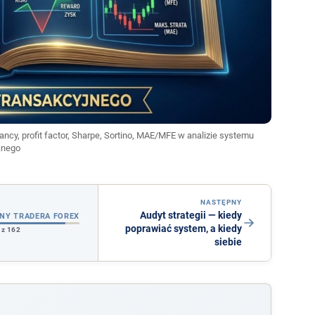
ancy, profit factor, Sharpe, Sortino, MAE/MFE w analizie systemu
jnego
NASTĘPNY
Audyt strategii — kiedy
NY TRADERA FOREX
poprawiać system, a kiedy
 z 162
siebie