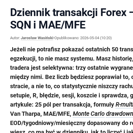
Dziennik transakcji Forex 
SQN i MAE/MFE
Autor:
Jarosław Wasiński
•
Opublikowano:
2026-05-04 (10:20)
Jeżeli nie potrafisz pokazać ostatnich 50 tran
egzekucji, to nie masz systemu. Masz historię
tradera jest selektywna: trzy ostatnie wygran
między nimi. Bez liczb będziesz poprawiał to, c
stracie, a nie to, co statystycznie niszczy rach
setupie, R, błędzie, sesji, koszcie i sprawdza,
artykule: 25 pól per transakcja, formuły
R-mult
Van Tharpa, MAE/MFE,
Monte Carlo
drawdow
EOD/tygodniowy/miesięczny dopasowany do rea
wiesz, co ma być w dzienniku, jak to liczyć i 