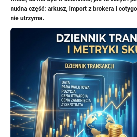
nudna część: arkusz, import z brokera i cotyg
nie utrzyma.