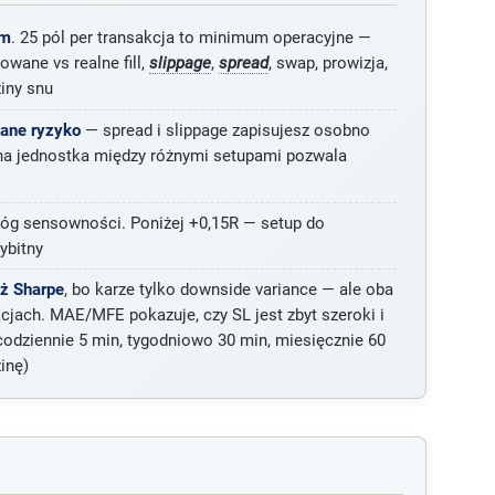
em
. 25 pól per transakcja to minimum operacyjne —
owane vs realne fill,
slippage
,
spread
, swap, prowizja,
ziny snu
wane ryzyko
— spread i slippage zapisujesz osobno
edna jednostka między różnymi setupami pozwala
róg sensowności. Poniżej +0,15R — setup do
wybitny
iż Sharpe
, bo karze tylko downside variance — ale oba
akcjach. MAE/MFE pokazuje, czy SL jest zbyt szeroki i
 codziennie 5 min, tygodniowo 30 min, miesięcznie 60
zinę)