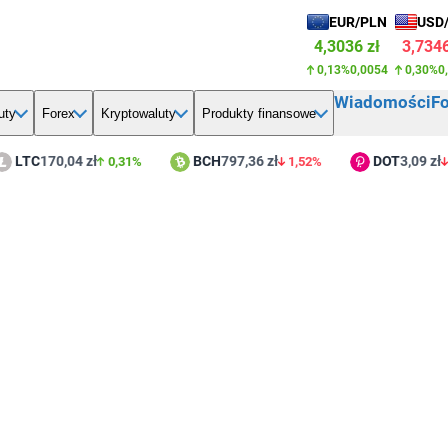
EUR/PLN
USD
4,3036 zł
3,7346
0,13%
0,0054
0,30%
0
Wiadomości
F
uty
Forex
Kryptowaluty
Produkty finansowe
LTC
170,04 zł
BCH
797,36 zł
DOT
3,09 zł
0,31%
1,52%
2,