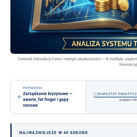
Dziennik transakcji Forex i metryki skuteczności — R-multiple, expect
transakcy
POPRZEDNI
Zarządzanie kryzysowe —
WARSZTAT PRAKTYCZ
awarie, fat finger i gapy
Artykuł 149
cenowe
NAJWAŻNIEJSZE W 60 SEKUND