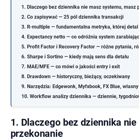
1. Dlaczego bez dziennika nie masz systemu, masz 
2. Co zapisywać — 25 pól dziennika transakcji
3. R-multiple — fundamentalna metryka, której detal 
4. Expectancy netto — co odróżnia system zarabiają
5. Profit Factor i Recovery Factor — różne pytania, 
6. Sharpe i Sortino — kiedy mają sens dla detalu
7. MAE/MFE — co mówi o jakości entry i exit
8. Drawdown — historyczny, bieżący, oczekiwany
9. Narzędzia: Edgewonk, Myfxbook, FX Blue, własny
10. Workflow analizy dziennika — dziennie, tygodni
1. Dlaczego bez dziennika ni
przekonanie