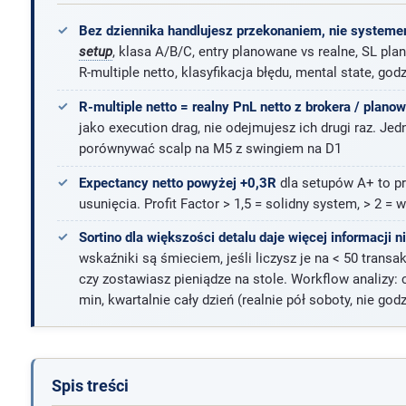
Bez dziennika handlujesz przekonaniem, nie system
setup
, klasa A/B/C, entry planowane vs realne, SL plan
R-multiple netto, klasyfikacja błędu, mental state, god
R-multiple netto = realny PnL netto z brokera / plano
jako execution drag, nie odejmujesz ich drugi raz. J
porównywać scalp na M5 z swingiem na D1
Expectancy netto powyżej +0,3R
dla setupów A+ to p
usunięcia. Profit Factor > 1,5 = solidny system, > 2 = 
Sortino dla większości detalu daje więcej informacji n
wskaźniki są śmieciem, jeśli liczysz je na < 50 trans
czy zostawiasz pieniądze na stole. Workflow analizy:
min, kwartalnie cały dzień (realnie pół soboty, nie god
Spis treści