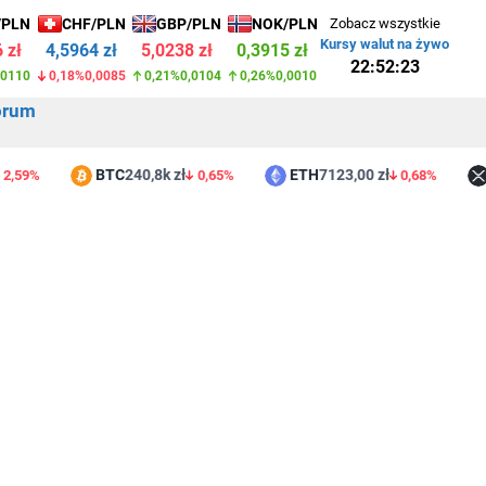
/PLN
CHF/PLN
GBP/PLN
NOK/PLN
Zobacz wszystkie
Kursy walut na żywo
 zł
4,5964 zł
5,0238 zł
0,3915 zł
22:52:23
,0110
0,18%
0,0085
0,21%
0,0104
0,26%
0,0010
orum
BTC
240,8k zł
ETH
7123,00 zł
X
59%
0,65%
0,68%