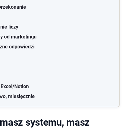
przekonanie
nie liczy
cy od marketingu
różne odpowiedzi
 Excel/Notion
owo, miesięcznie
e masz systemu, masz