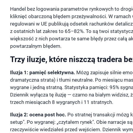
Handel bez logowania parametrów rynkowych to drogie
kliknięć obarczoną błędem przeżywalności. W ramach
regulowani w UE publikują odsetek rachunków detalic
z ostatnich lat zakres to 65–82%. To są twoi statysty
większość z nich powtarza te same błędy przez całą a
powtarzalnym błędem.
Trzy iluzje, które niszczą tradera b
Iluzja 1: pamięć selektywna.
Mózg zapisuje silnie emo
dramatyczna strata) i tłumi neutralne. Po miesiącu ma
wygrane i jedną stratną. Statystyka pamięci: 95% sygna
Dziennik wyłącza tę iluzję — czarno na białym widzisz,
trzech miesiącach 8 wygranych i 11 stratnych.
Iluzja 2: ocena post hoc.
Po stratnej transakcji mózg k
setup". Po wygranej: „czytałem rynek". Obie narracje s
rzeczywiście wiedziałeś przed wejściem. Dziennik wymu