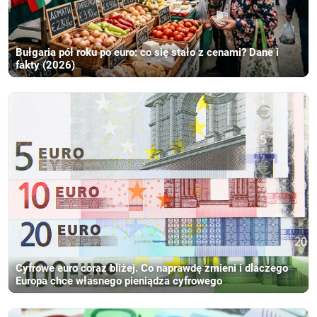
Bułgaria pół roku po euro: co się stało z cenami? Dane i
fakty (2026)
Cyfrowe euro coraz bliżej. Co naprawdę zmieni i dlaczego
Europa chce własnego pieniądza cyfrowego