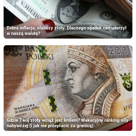
Dobra inflacja, słabszy złoty. Dlaczego spadek cen uderzył
w naszą walutę?
Gdzie Twój złoty wciąż jest królem? Wakacyjny ranking siły
nabywczej (i jak nie przepłacić za granicą)