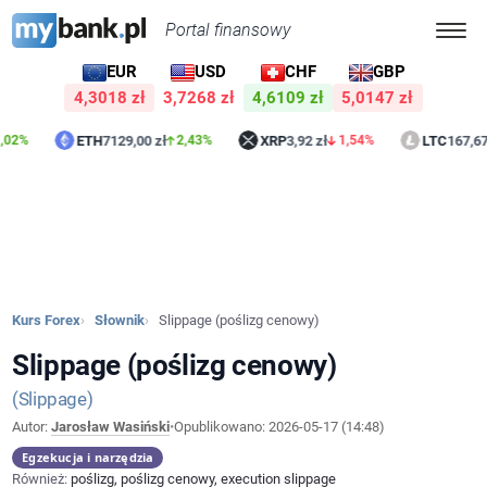
Portal finansowy
EUR
USD
CHF
GBP
4,3018 zł
3,7268 zł
4,6109 zł
5,0147 zł
ETH
7129,00 zł
XRP
3,92 zł
LTC
167,67 zł
2,43%
1,54%
0
Kurs Forex
Słownik
Slippage (poślizg cenowy)
Slippage (poślizg cenowy)
Slippage
Autor:
Jarosław Wasiński
•
Opublikowano:
2026-05-17 (14:48)
Egzekucja i narzędzia
Również:
poślizg, poślizg cenowy, execution slippage