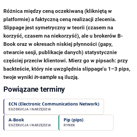
Różnica między ceną oczekiwaną (klikniętą w
platformie) a faktyczną ceną realizacji zlecenia.
Slippage jest symetryczny w teorii (czasem na
korzyść, czasem na niekorzyść), ale u brokerów B-
Book oraz w okresach niskiej płynności (gapy,
otwarcie sesji, publikacje danych) statystycznie
częściej przeciw klientowi. Mierz go w pipsach: przy
backteście, który nie uwzględnia slippage’u 1–3 pips,
twoje wyniki
in-sample
są iluzją.
Powiązane terminy
ECN (Electronic Communications Network)
EGZEKUCJA I NARZĘDZIA
A-Book
Pip (pips)
EGZEKUCJA I NARZĘDZIA
RYNEK