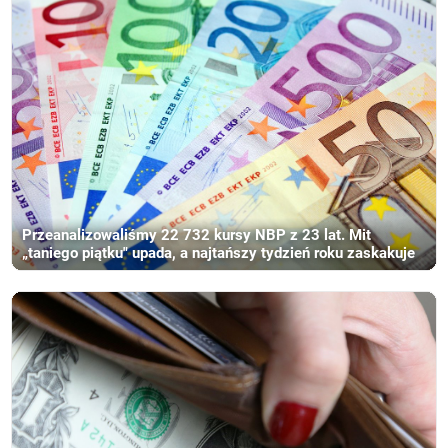
Przeanalizowaliśmy 22 732 kursy NBP z 23 lat. Mit
„taniego piątku" upada, a najtańszy tydzień roku zaskakuje