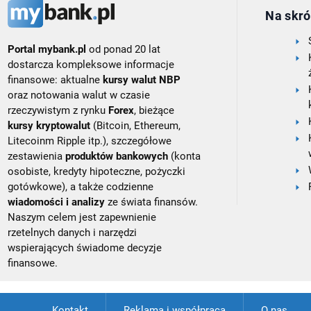
Na skró
Portal mybank.pl
od ponad 20 lat
dostarcza kompleksowe informacje
finansowe: aktualne
kursy walut NBP
oraz notowania walut w czasie
rzeczywistym z rynku
Forex
, bieżące
kursy kryptowalut
(Bitcoin, Ethereum,
Litecoinm Ripple itp.), szczegółowe
zestawienia
produktów bankowych
(konta
osobiste, kredyty hipoteczne, pożyczki
gotówkowe), a także codzienne
wiadomości i analizy
ze świata finansów.
Naszym celem jest zapewnienie
rzetelnych danych i narzędzi
wspierających świadome decyzje
finansowe.
Kontakt
Reklama i współpraca
O nas