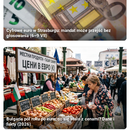
Cyfrowe euro w Strasburgu: mandat może przejść bez
głosowania (6–9 VII)
Bułgaria pół roku po euro: co się stało z cenami? Dane i
fakty (2026)