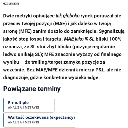
excursion
Dwie metryki opisujące
jak głęboko
rynek poruszał się
przeciw twojej pozycji (
MAE
) i jak daleko w twoją
stronę (
MFE
) zanim doszło do zamknięcia. Sygnalizują
jakość stop lossa i targetu:
MAE jako % SL
bliski 100%
oznacza, że SL stoi zbyt blisko (pozycje regularnie
ledwo unikają SL); MFE znacznie wyższy od finalnego
wyniku — że trailing/target zamyka pozycje za
wcześnie. Bez MAE/MFE dziennik mierzy P&L, ale nie
diagnozuje, gdzie konkretnie wycieka edge.
Powiązane terminy
R-multiple
ANALIZA I METRYKI
Wartość oczekiwana (expectancy)
ANALIZA I METRYKI