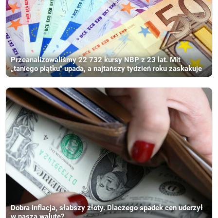
Przeanalizowaliśmy 22 732 kursy NBP z 23 lat. Mit
„taniego piątku" upada, a najtańszy tydzień roku zaskakuje
Dobra inflacja, słabszy złoty. Dlaczego spadek cen uderzył
w naszą walutę?