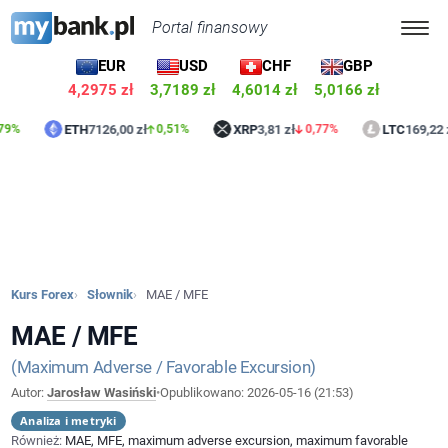
Portal finansowy
EUR
USD
CHF
GBP
4,2975 zł
3,7189 zł
4,6014 zł
5,0166 zł
ETH
7126,00 zł
XRP
3,81 zł
LTC
169,22 zł
0,51%
0,77%
0,
Kurs Forex
Słownik
MAE / MFE
MAE / MFE
Maximum Adverse / Favorable Excursion
Autor:
Jarosław Wasiński
•
Opublikowano:
2026-05-16 (21:53)
Analiza i metryki
Również:
MAE, MFE, maximum adverse excursion, maximum favorable