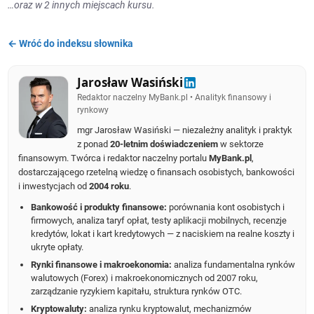
…oraz w 2 innych miejscach kursu.
← Wróć do indeksu słownika
Jarosław Wasiński
Redaktor naczelny MyBank.pl • Analityk finansowy i
rynkowy
mgr Jarosław Wasiński — niezależny analityk i praktyk
z ponad
20-letnim doświadczeniem
w sektorze
finansowym. Twórca i redaktor naczelny portalu
MyBank.pl
,
dostarczającego rzetelną wiedzę o finansach osobistych, bankowości
i inwestycjach od
2004 roku
.
Bankowość i produkty finansowe:
porównania kont osobistych i
firmowych, analiza taryf opłat, testy aplikacji mobilnych, recenzje
kredytów, lokat i kart kredytowych — z naciskiem na realne koszty i
ukryte opłaty.
Rynki finansowe i makroekonomia:
analiza fundamentalna rynków
walutowych (Forex) i makroekonomicznych od 2007 roku,
zarządzanie ryzykiem kapitału, struktura rynków OTC.
Kryptowaluty:
analiza rynku kryptowalut, mechanizmów