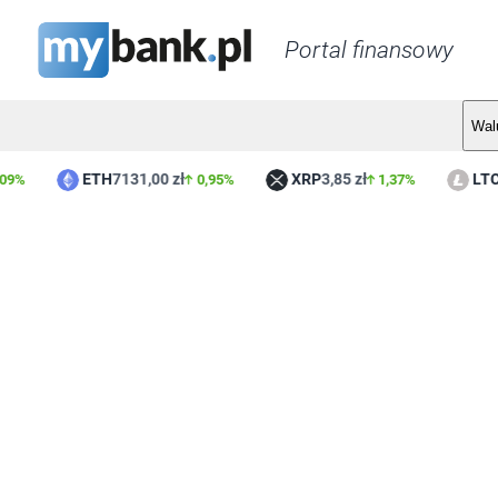
Portal finansowy
Wal
ETH
7131,00 zł
XRP
3,85 zł
LTC
16
%
0,95%
1,37%