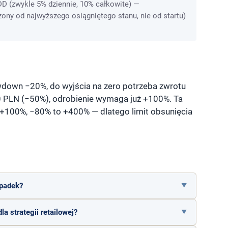
DD (zwykle 5% dziennie, 10% całkowite) —
zony od najwyższego osiągniętego stanu, nie od startu)
down −20%, do wyjścia na zero potrzeba zwrotu
0 PLN (−50%), odrobienie wymaga już +100%. Ta
 +100%, −80% to +400% — dlatego limit obsunięcia
spadek?
 strategii retailowej?