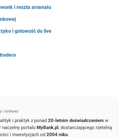
ewonk i reszta arsenału
ynkowej
zyko i gotowość do live
tradera
y i rynkowy
lityk i praktyk z ponad
20-letnim doświadczeniem
w
r naczelny portalu
MyBank.pl
, dostarczającego rzetelną
ości i inwestycjach od
2004 roku
.