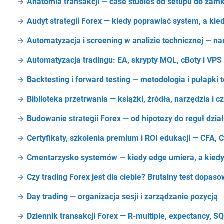
Anatomia transakcji — case studies od setupu do zamk
Audyt strategii Forex — kiedy poprawiać system, a kied
Automatyzacja i screening w analizie technicznej — na
Automatyzacja tradingu: EA, skrypty MQL, cBoty i VPS
Backtesting i forward testing — metodologia i pułapki 
Biblioteka przetrwania — książki, źródła, narzędzia i 
Budowanie strategii Forex — od hipotezy do reguł dzia
Certyfikaty, szkolenia premium i ROI edukacji — CFA, 
Cmentarzysko systemów — kiedy edge umiera, a kiedy
Czy trading Forex jest dla ciebie? Brutalny test dopas
Day trading — organizacja sesji i zarządzanie pozycją
Dziennik transakcji Forex — R-multiple, expectancy, 