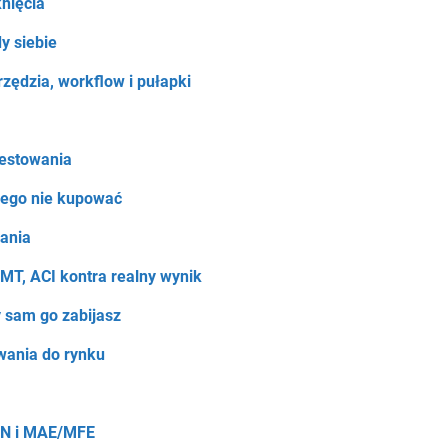
nięcia
y siebie
rzędzia, workflow i pułapki
testowania
czego nie kupować
łania
CMT, ACI kontra realny wynik
 sam go zabijasz
owania do rynku
SQN i MAE/MFE