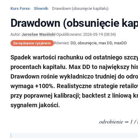
Kurs Forex
Słownik
Drawdown (obsunięcie kapitału)
Drawdown (obsunięcie kap
Autor:
Jarosław Wasiński
•
Opublikowano:
2026-05-19 (08:34)
Zarządzanie ryzykiem
Również:
DD, obsunięcie, max DD, maxDD
Spadek wartości rachunku od ostatniego szczy
procentach kapitału.
Max DD
to największy hi
Drawdown rośnie wykładniczo trudniej do od
wymaga +100%. Realistyczne strategie retai
przy poprawnej kalibracji; backtest z liniową 
sygnałem jakości.
odrobienie = 1 /