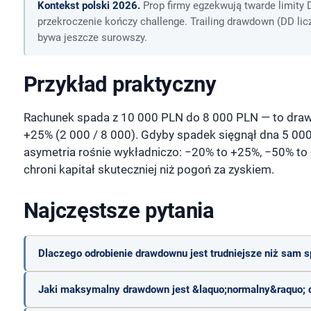
Kontekst polski 2026.
Prop firmy egzekwują twarde limity 
przekroczenie kończy challenge. Trailing drawdown (DD lic
bywa jeszcze surowszy.
Przykład praktyczny
Rachunek spada z 10 000 PLN do 8 000 PLN — to draw
+25% (2 000 / 8 000). Gdyby spadek sięgnął dna 5 00
asymetria rośnie wykładniczo: −20% to +25%, −50% to
chroni kapitał skuteczniej niż pogoń za zyskiem.
Najczęstsze pytania
Dlaczego odrobienie drawdownu jest trudniejsze niż sam 
Jaki maksymalny drawdown jest &laquo;normalny&raquo; dla