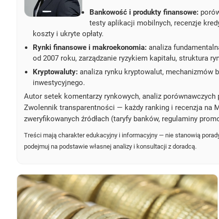
Bankowość i produkty finansowe:
porówn
testy aplikacji mobilnych, recenzje kre
koszty i ukryte opłaty.
Rynki finansowe i makroekonomia:
analiza fundamentaln
od 2007 roku, zarządzanie ryzykiem kapitału, struktura r
Kryptowaluty:
analiza rynku kryptowalut, mechanizmów bl
inwestycyjnego.
Autor setek komentarzy rynkowych, analiz porównawczych 
Zwolennik transparentności — każdy ranking i recenzja na M
zweryfikowanych źródłach (taryfy banków, regulaminy promo
Treści mają charakter edukacyjny i informacyjny — nie stanowią porady
podejmuj na podstawie własnej analizy i konsultacji z doradcą.