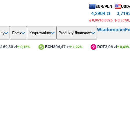
EUR/PLN
USD
4,2984 zł
3,7192
0,06%
0,0026
0,35%
0
Wiadomości
F
uty
Forex
Kryptowaluty
Produkty finansowe
9,30 zł
BCH
804,47 zł
DOT
3,06 zł
0,15%
1,22%
0,49%