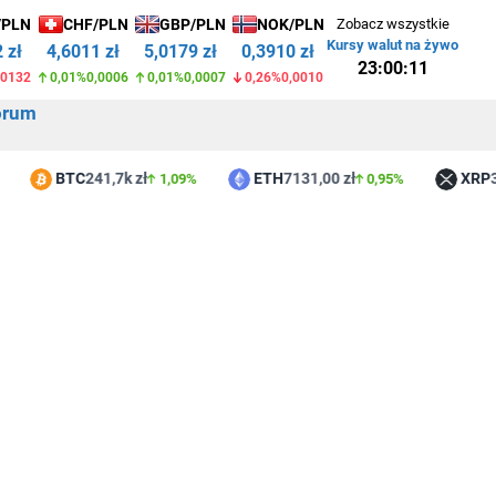
/PLN
CHF/PLN
GBP/PLN
NOK/PLN
Zobacz wszystkie
Kursy walut na żywo
 zł
4,6011 zł
5,0179 zł
0,3910 zł
23:00:11
,0132
0,01%
0,0006
0,01%
0,0007
0,26%
0,0010
orum
BTC
241,7k zł
ETH
7131,00 zł
XRP
3,85
1,09%
0,95%