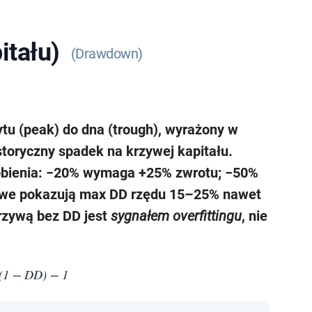
itału)
Drawdown
tu (peak) do dna (trough), wyrażony w
storyczny spadek na krzywej kapitału.
robienia: −20% wymaga +25% zwrotu; −50%
lowe pokazują max DD rzędu 15–25% nawet
krzywą bez DD jest
sygnałem overfittingu
, nie
 (1 − DD) − 1