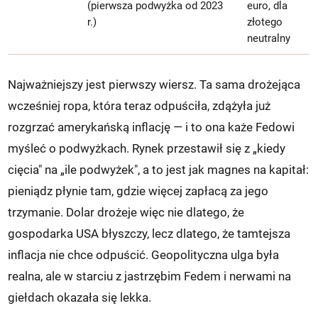
(pierwsza podwyżka od 2023
euro, dla
r.)
złotego
neutralny
Najważniejszy jest pierwszy wiersz. Ta sama drożejąca
wcześniej ropa, która teraz odpuściła, zdążyła już
rozgrzać amerykańską inflację — i to ona każe Fedowi
myśleć o podwyżkach. Rynek przestawił się z „kiedy
cięcia" na „ile podwyżek", a to jest jak magnes na kapitał:
pieniądz płynie tam, gdzie więcej zapłacą za jego
trzymanie. Dolar drożeje więc nie dlatego, że
gospodarka USA błyszczy, lecz dlatego, że tamtejsza
inflacja nie chce odpuścić. Geopolityczna ulga była
realna, ale w starciu z jastrzębim Fedem i nerwami na
giełdach okazała się lekka.