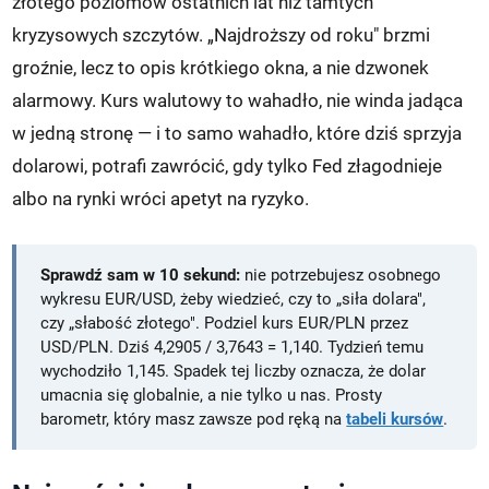
złotego poziomów ostatnich lat niż tamtych
kryzysowych szczytów. „Najdroższy od roku" brzmi
groźnie, lecz to opis krótkiego okna, a nie dzwonek
alarmowy. Kurs walutowy to wahadło, nie winda jadąca
w jedną stronę — i to samo wahadło, które dziś sprzyja
dolarowi, potrafi zawrócić, gdy tylko Fed złagodnieje
albo na rynki wróci apetyt na ryzyko.
Sprawdź sam w 10 sekund:
nie potrzebujesz osobnego
wykresu EUR/USD, żeby wiedzieć, czy to „siła dolara",
czy „słabość złotego". Podziel kurs EUR/PLN przez
USD/PLN. Dziś 4,2905 / 3,7643 = 1,140. Tydzień temu
wychodziło 1,145. Spadek tej liczby oznacza, że dolar
umacnia się globalnie, a nie tylko u nas. Prosty
barometr, który masz zawsze pod ręką na
tabeli kursów
.