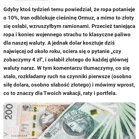
Gdyby ktoś tydzień temu powiedział, że ropa potanieje
o 10%, Iran odblokuje cieśninę Ormuz, a mimo to złoty
się osłabi, wzruszyłbym ramionami. Przecież taniejąca
ropa i koniec wojennego strachu to klasyczne paliwo
dla naszej waluty. A jednak dolar kosztuje dziś
najwięcej od około roku, ociera się o pytanie „czy
zobaczymy 4 zł", i osłabił złotego do każdej głównej
waluty naraz. W tym komentarzu tłumaczymy, co się
stało, rozkładamy ruch na czynniki pierwsze (osobno
siłę dolara, osobno słabość złotego) i mówimy wprost,
co to znaczy dla Twoich wakacji, raty i portfela.