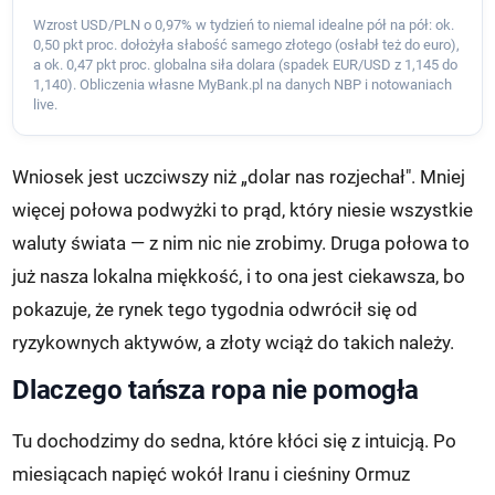
Wzrost USD/PLN o 0,97% w tydzień to niemal idealne pół na pół: ok.
0,50 pkt proc. dołożyła słabość samego złotego (osłabł też do euro),
a ok. 0,47 pkt proc. globalna siła dolara (spadek EUR/USD z 1,145 do
1,140). Obliczenia własne MyBank.pl na danych NBP i notowaniach
live.
Wniosek jest uczciwszy niż „dolar nas rozjechał". Mniej
więcej połowa podwyżki to prąd, który niesie wszystkie
waluty świata — z nim nic nie zrobimy. Druga połowa to
już nasza lokalna miękkość, i to ona jest ciekawsza, bo
pokazuje, że rynek tego tygodnia odwrócił się od
ryzykownych aktywów, a złoty wciąż do takich należy.
Dlaczego tańsza ropa nie pomogła
Tu dochodzimy do sedna, które kłóci się z intuicją. Po
miesiącach napięć wokół Iranu i cieśniny Ormuz