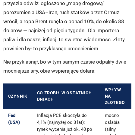
przyszła odwilż: ogłoszono „mapę drogową"
porozumienia USA–Iran, ruch statków przez Ormuz
wrócił, a ropa Brent runęła o ponad 10%, do okolic 88
dolarów — najniżej od pięciu tygodni. Dla importera
paliw i dla naszej inflacji to świetna wiadomość. Złoty
powinien był to przyklasnąć umocnieniem.
Nie przyklasnął, bo w tym samym czasie odpaliły dwie
mocniejsze siły, obie wspierające dolara:
WPŁYW
CO ZROBIŁ W OSTATNICH
CZYNNIK
NA
DNIACH
ZŁOTEGO
Fed
Inflacja PCE skoczyła do
mocno
(USA)
4,1% (najwyżej od 3 lat);
osłabia
rynek wycenia już ok. 40 pb
(silny