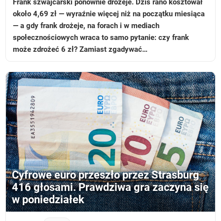
Frank szwajcarski ponownie drożeje. Dziś rano kosztował
około 4,69 zł — wyraźnie więcej niż na początku miesiąca
— a gdy frank drożeje, na forach i w mediach
społecznościowych wraca to samo pytanie: czy frank
może zdrożeć 6 zł? Zamiast zgadywać…
Cyfrowe euro przeszło przez Strasburg
416 głosami. Prawdziwa gra zaczyna się
w poniedziałek