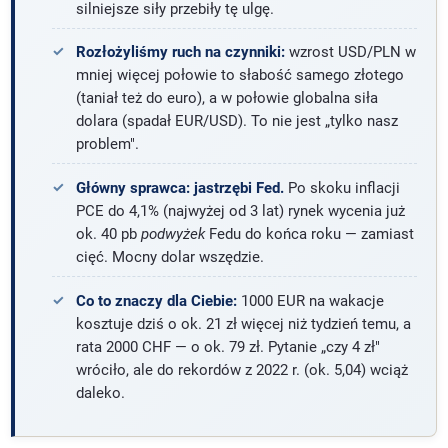
silniejsze siły przebiły tę ulgę.
Rozłożyliśmy ruch na czynniki:
wzrost USD/PLN w
mniej więcej połowie to słabość samego złotego
(taniał też do euro), a w połowie globalna siła
dolara (spadał EUR/USD). To nie jest „tylko nasz
problem".
Główny sprawca: jastrzębi Fed.
Po skoku inflacji
PCE do 4,1% (najwyżej od 3 lat) rynek wycenia już
ok. 40 pb
podwyżek
Fedu do końca roku — zamiast
cięć. Mocny dolar wszędzie.
Co to znaczy dla Ciebie:
1000 EUR na wakacje
kosztuje dziś o ok. 21 zł więcej niż tydzień temu, a
rata 2000 CHF — o ok. 79 zł. Pytanie „czy 4 zł"
wróciło, ale do rekordów z 2022 r. (ok. 5,04) wciąż
daleko.