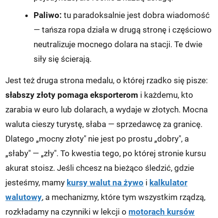
Paliwo:
tu paradoksalnie jest dobra wiadomość
— tańsza ropa działa w drugą stronę i częściowo
neutralizuje mocnego dolara na stacji. Te dwie
siły się ścierają.
Jest też druga strona medalu, o której rzadko się pisze:
słabszy złoty pomaga eksporterom
i każdemu, kto
zarabia w euro lub dolarach, a wydaje w złotych. Mocna
waluta cieszy turystę, słaba — sprzedawcę za granicę.
Dlatego „mocny złoty" nie jest po prostu „dobry", a
„słaby" — „zły". To kwestia tego, po której stronie kursu
akurat stoisz. Jeśli chcesz na bieżąco śledzić, gdzie
jesteśmy, mamy
kursy walut na żywo
i
kalkulator
walutowy
, a mechanizmy, które tym wszystkim rządzą,
rozkładamy na czynniki w lekcji o
motorach kursów