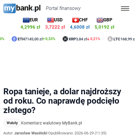
Portal finansowy
EUR
USD
CHF
GBP
4,2996 zł
3,7222 zł
4,6008 zł
5,0191 zł
ETH
7145,00 zł
XRP
3,84 zł
LTC
168,99 zł
0,33%
0,21%
1,1
Ropa tanieje, a dolar najdroższy
od roku. Co naprawdę podcięło
złotego?
Komentarz walutowy MyBank.pl
Waluty
Autor:
Jarosław Wasiński
•
Opublikowano:
2026-06-29 (11:35)