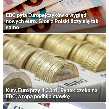
EBC pyta Europejczyków o wygląd
nowych euro. Głos z Polski liczy się tak
samo
Kurs Euro przy 4,33 zł. Rynek czeka na
EBC, a ropa podbija stawkę