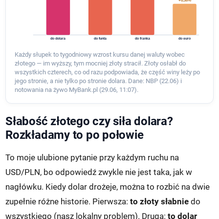
+0,50%
do dolara
do funta
do franka
do euro
Każdy słupek to tygodniowy wzrost kursu danej waluty wobec
złotego — im wyższy, tym mocniej złoty stracił. Złoty osłabł do
wszystkich czterech, co od razu podpowiada, że część winy leży po
jego stronie, a nie tylko po stronie dolara. Dane: NBP (22.06) i
notowania na żywo MyBank.pl (29.06, 11:07).
Słabość złotego czy siła dolara?
Rozkładamy to po połowie
To moje ulubione pytanie przy każdym ruchu na
USD/PLN, bo odpowiedź zwykle nie jest taka, jak w
nagłówku. Kiedy dolar drożeje, można to rozbić na dwie
zupełnie różne historie. Pierwsza:
to złoty słabnie
do
wszystkiego (nasz lokalny problem). Druga:
to dolar