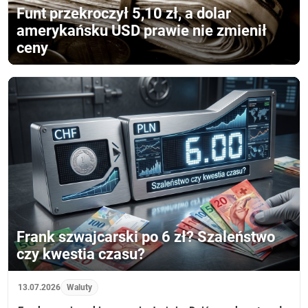
Funt przekroczył 5,10 zł, a dolar
amerykańsku USD prawie nie zmienił
ceny
Frank szwajcarski po 6 zł? Szaleństwo
czy kwestia czasu?
13.07.2026
Waluty