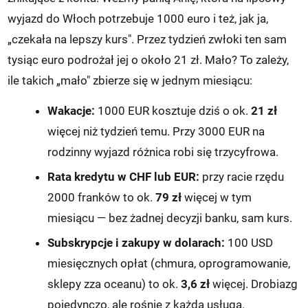
wyjazd do Włoch potrzebuje 1000 euro i też, jak ja,
„czekała na lepszy kurs". Przez tydzień zwłoki ten sam
tysiąc euro podrożał jej o około 21 zł. Mało? To zależy,
ile takich „mało" zbierze się w jednym miesiącu:
Wakacje:
1000 EUR kosztuje dziś o ok.
21 zł
więcej niż tydzień temu. Przy 3000 EUR na
rodzinny wyjazd różnica robi się trzycyfrowa.
Rata kredytu w CHF lub EUR:
przy racie rzędu
2000 franków to ok.
79 zł
więcej w tym
miesiącu — bez żadnej decyzji banku, sam kurs.
Subskrypcje i zakupy w dolarach:
100 USD
miesięcznych opłat (chmura, oprogramowanie,
sklepy zza oceanu) to ok.
3,6 zł
więcej. Drobiazg
pojedynczo, ale rośnie z każdą usługą.