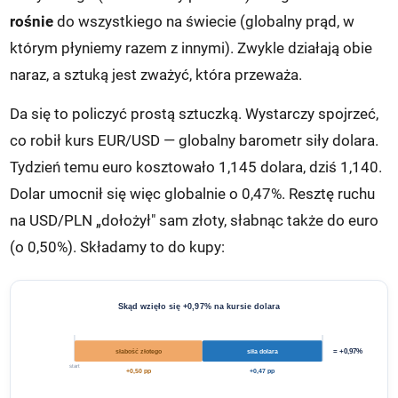
rośnie
do wszystkiego na świecie (globalny prąd, w
którym płyniemy razem z innymi). Zwykle działają obie
naraz, a sztuką jest zważyć, która przeważa.
Da się to policzyć prostą sztuczką. Wystarczy spojrzeć,
co robił kurs EUR/USD — globalny barometr siły dolara.
Tydzień temu euro kosztowało 1,145 dolara, dziś 1,140.
Dolar umocnił się więc globalnie o 0,47%. Resztę ruchu
na USD/PLN „dołożył" sam złoty, słabnąc także do euro
(o 0,50%). Składamy to do kupy:
Skąd wzięło się +0,97% na kursie dolara
słabość złotego
siła dolara
= +0,97%
start
+0,50 pp
+0,47 pp