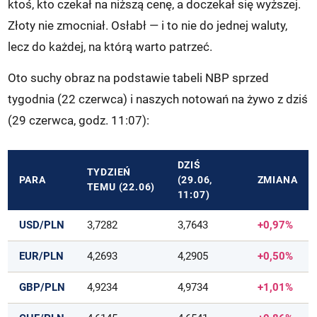
ktoś, kto czekał na niższą cenę, a doczekał się wyższej.
Złoty nie zmocniał. Osłabł — i to nie do jednej waluty,
lecz do każdej, na którą warto patrzeć.
Oto suchy obraz na podstawie tabeli NBP sprzed
tygodnia (22 czerwca) i naszych notowań na żywo z dziś
(29 czerwca, godz. 11:07):
DZIŚ
TYDZIEŃ
PARA
(29.06,
ZMIANA
TEMU (22.06)
11:07)
USD/PLN
3,7282
3,7643
+0,97%
EUR/PLN
4,2693
4,2905
+0,50%
GBP/PLN
4,9234
4,9734
+1,01%