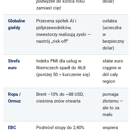
podwyżek
do końca roku
dolar)
zamiast cięć
Globalne
Przecena spółek AI i
osłabia
giełdy
półprzewodników,
(ucieczka
inwestorzy realizują zyski —
w
nastrój „risk-off"
bezpieczny
dolar)
Strefa
Indeks PMI dla usług w
słabe euro
euro
Niemczech spadł do 46,8
ciągnie w
(poniżej 50 = kurczenie się)
dół cały
region
Ropa /
Brent −10% do ~88 USD,
pomaga
Ormuz
cieśnina znów otwarta
złotemu —
ale to za
mało
EBC
Podniósł stopy do 2,40%
wspiera