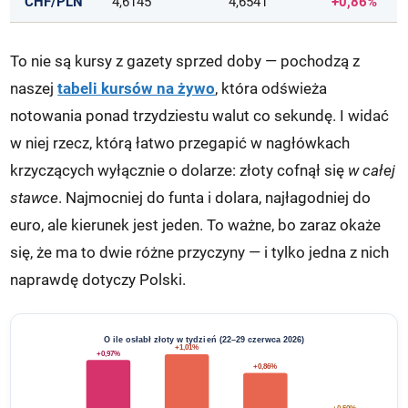
CHF/PLN
4,6145
4,6541
+0,86%
To nie są kursy z gazety sprzed doby — pochodzą z
naszej
tabeli kursów na żywo
, która odświeża
notowania ponad trzydziestu walut co sekundę. I widać
w niej rzecz, którą łatwo przegapić w nagłówkach
krzyczących wyłącznie o dolarze: złoty cofnął się
w całej
stawce
. Najmocniej do funta i dolara, najłagodniej do
euro, ale kierunek jest jeden. To ważne, bo zaraz okaże
się, że ma to dwie różne przyczyny — i tylko jedna z nich
naprawdę dotyczy Polski.
O ile osłabł złoty w tydzień (22–29 czerwca 2026)
+1,01%
+0,97%
+0,86%