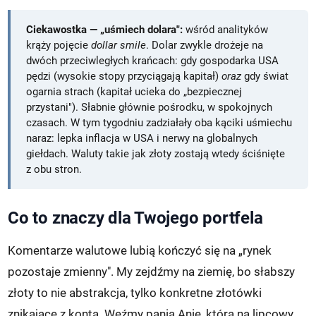
Ciekawostka — „uśmiech dolara":
wśród analityków
krąży pojęcie
dollar smile
. Dolar zwykle drożeje na
dwóch przeciwległych krańcach: gdy gospodarka USA
pędzi (wysokie stopy przyciągają kapitał)
oraz
gdy świat
ogarnia strach (kapitał ucieka do „bezpiecznej
przystani"). Słabnie głównie pośrodku, w spokojnych
czasach. W tym tygodniu zadziałały oba kąciki uśmiechu
naraz: lepka inflacja w USA i nerwy na globalnych
giełdach. Waluty takie jak złoty zostają wtedy ściśnięte
z obu stron.
Co to znaczy dla Twojego portfela
Komentarze walutowe lubią kończyć się na „rynek
pozostaje zmienny". My zejdźmy na ziemię, bo słabszy
złoty to nie abstrakcja, tylko konkretne złotówki
znikające z konta. Weźmy panią Anię, która na lipcowy