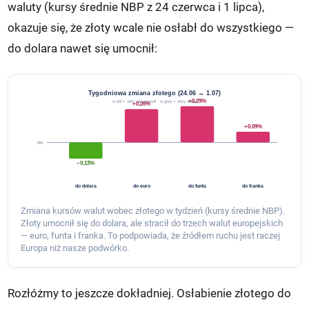
waluty (kursy średnie NBP z 24 czerwca i 1 lipca),
okazuje się, że złoty wcale nie osłabł do wszystkiego —
do dolara nawet się umocnił:
Tygodniowa zmiana złotego (24.06 → 1.07)
+0,29%
w dół = złoty się umocnił · w górę = złoty osłabł
+0,26%
+0,09%
0%
−0,13%
do dolara
do euro
do funta
do franka
Zmiana kursów walut wobec złotego w tydzień (kursy średnie NBP).
Złoty umocnił się do dolara, ale stracił do trzech walut europejskich
— euro, funta i franka. To podpowiada, że źródłem ruchu jest raczej
Europa niż nasze podwórko.
Rozłóżmy to jeszcze dokładniej. Osłabienie złotego do