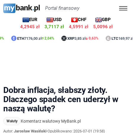
Portal finansowy
EUR
USD
CHF
GBP
4,2947 zł
3,7117 zł
4,5991 zł
5,0097 zł
ETH
7176,00 zł
XRP
3,85 zł
LTC
169,97 zł
2,04%
0,63%
1,55
Dobra inflacja, słabszy złoty.
Dlaczego spadek cen uderzył w
naszą walutę?
Komentarz walutowy MyBank.pl
Waluty
Autor:
Jarosław Wasiński
•
Opublikowano:
2026-07-01 (19:58)