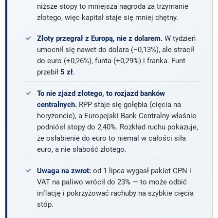
niższe stopy to mniejsza nagroda za trzymanie
złotego, więc kapitał staje się mniej chętny.
Złoty przegrał z Europą, nie z dolarem.
W tydzień
umocnił się nawet do dolara (−0,13%), ale stracił
do euro (+0,26%), funta (+0,29%) i franka. Funt
przebił
5 zł
.
To nie zjazd złotego, to rozjazd banków
centralnych.
RPP staje się gołębia (cięcia na
horyzoncie), a Europejski Bank Centralny właśnie
podniósł stopy do 2,40%. Rozkład ruchu pokazuje,
że osłabienie do euro to niemal w całości siła
euro, a nie słabość złotego.
Uwaga na zwrot:
od 1 lipca wygasł pakiet CPN i
VAT na paliwo wrócił do 23% — to może odbić
inflację i pokrzyżować rachuby na szybkie cięcia
stóp.