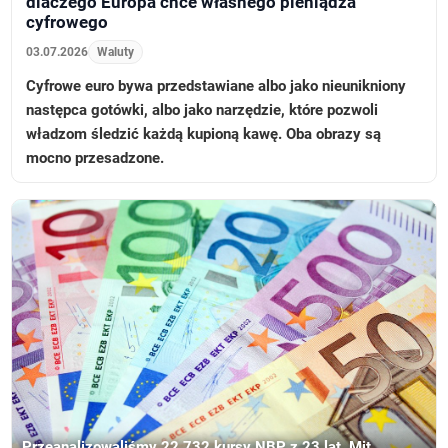
dlaczego Europa chce własnego pieniądza
cyfrowego
03.07.2026
Waluty
Cyfrowe euro bywa przedstawiane albo jako nieunikniony
następca gotówki, albo jako narzędzie, które pozwoli
władzom śledzić każdą kupioną kawę. Oba obrazy są
mocno przesadzone.
Przeanalizowaliśmy 22 732 kursy NBP z 23 lat. Mit