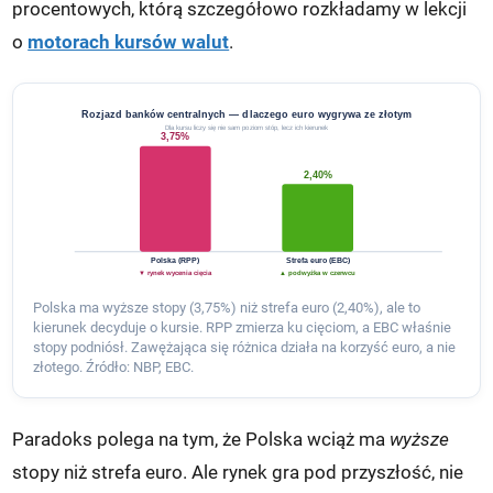
procentowych, którą szczegółowo rozkładamy w lekcji
o
motorach kursów walut
.
Rozjazd banków centralnych — dlaczego euro wygrywa ze złotym
Dla kursu liczy się nie sam poziom stóp, lecz ich kierunek
3,75%
2,40%
Polska (RPP)
Strefa euro (EBC)
▼ rynek wycenia cięcia
▲ podwyżka w czerwcu
Polska ma wyższe stopy (3,75%) niż strefa euro (2,40%), ale to
kierunek decyduje o kursie. RPP zmierza ku cięciom, a EBC właśnie
stopy podniósł. Zawężająca się różnica działa na korzyść euro, a nie
złotego. Źródło: NBP, EBC.
Paradoks polega na tym, że Polska wciąż ma
wyższe
stopy niż strefa euro. Ale rynek gra pod przyszłość, nie