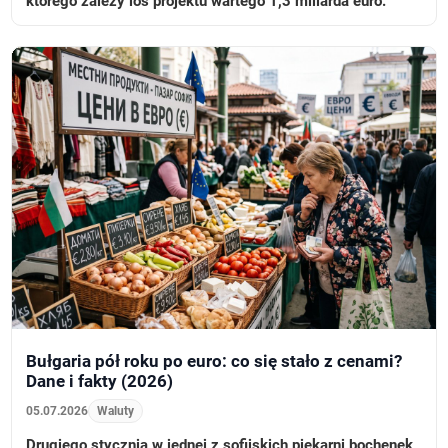
którego zależy los projektu wartego 1,3 miliarda euro.
Bułgaria pół roku po euro: co się stało z cenami?
Dane i fakty (2026)
05.07.2026
Waluty
Drugiego stycznia w jednej z sofijskich piekarni bochenek,