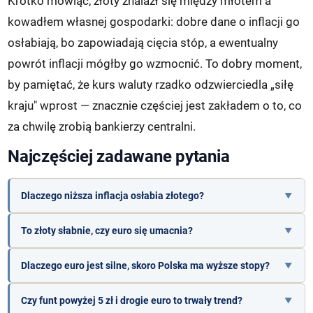
Krótko mówiąc, złoty znalazł się między młotem a
kowadłem własnej gospodarki: dobre dane o inflacji go
osłabiają, bo zapowiadają cięcia stóp, a ewentualny
powrót inflacji mógłby go wzmocnić. To dobry moment,
by pamiętać, że kurs waluty rzadko odzwierciedla „siłę
kraju" wprost — znacznie częściej jest zakładem o to, co
za chwilę zrobią bankierzy centralni.
Najczęściej zadawane pytania
Dlaczego niższa inflacja osłabia złotego?
To złoty słabnie, czy euro się umacnia?
Dlaczego euro jest silne, skoro Polska ma wyższe stopy?
Czy funt powyżej 5 zł i drogie euro to trwały trend?