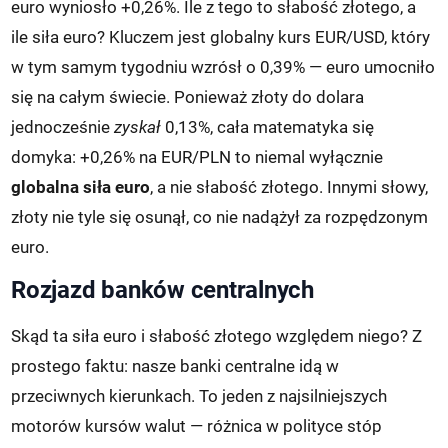
euro wyniosło +0,26%. Ile z tego to słabość złotego, a
ile siła euro? Kluczem jest globalny kurs EUR/USD, który
w tym samym tygodniu wzrósł o 0,39% — euro umocniło
się na całym świecie. Ponieważ złoty do dolara
jednocześnie
zyskał
0,13%, cała matematyka się
domyka: +0,26% na EUR/PLN to niemal wyłącznie
globalna siła euro
, a nie słabość złotego. Innymi słowy,
złoty nie tyle się osunął, co nie nadążył za rozpędzonym
euro.
Rozjazd banków centralnych
Skąd ta siła euro i słabość złotego względem niego? Z
prostego faktu: nasze banki centralne idą w
przeciwnych kierunkach. To jeden z najsilniejszych
motorów kursów walut — różnica w polityce stóp