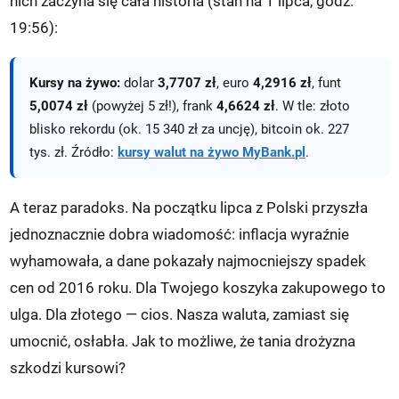
nich zaczyna się cała historia (stan na 1 lipca, godz.
19:56):
Kursy na żywo:
dolar
3,7707 zł
, euro
4,2916 zł
, funt
5,0074 zł
(powyżej 5 zł!), frank
4,6624 zł
. W tle: złoto
blisko rekordu (ok. 15 340 zł za uncję), bitcoin ok. 227
tys. zł. Źródło:
kursy walut na żywo MyBank.pl
.
A teraz paradoks. Na początku lipca z Polski przyszła
jednoznacznie dobra wiadomość: inflacja wyraźnie
wyhamowała, a dane pokazały najmocniejszy spadek
cen od 2016 roku. Dla Twojego koszyka zakupowego to
ulga. Dla złotego — cios. Nasza waluta, zamiast się
umocnić, osłabła. Jak to możliwe, że tania drożyzna
szkodzi kursowi?