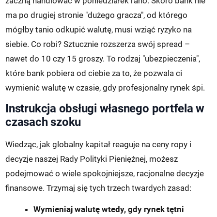
zaczną handlować w poniedziałek rano. Skoro bank nie
ma po drugiej stronie "dużego gracza", od którego
mógłby tanio odkupić walutę, musi wziąć ryzyko na
siebie. Co robi? Sztucznie rozszerza swój spread –
nawet do 10 czy 15 groszy. To rodzaj "ubezpieczenia",
które bank pobiera od ciebie za to, że pozwala ci
wymienić walutę w czasie, gdy profesjonalny rynek śpi.
Instrukcja obsługi własnego portfela w
czasach szoku
Wiedząc, jak globalny kapitał reaguje na ceny ropy i
decyzje naszej Rady Polityki Pieniężnej, możesz
podejmować o wiele spokojniejsze, racjonalne decyzje
finansowe. Trzymaj się tych trzech twardych zasad:
Wymieniaj walutę wtedy, gdy rynek tętni