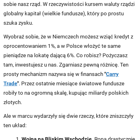
sobie nasz rząd. W rzeczywistości kursem waluty rządzi
globalny kapitał (wielkie fundusze), który po prostu
szuka zysku.
Wyobraź sobie, że w Niemczech możesz wziąć kredyt z
oprocentowaniem 1%, a w Polsce włożyć te same
pieniądze na lokatę dającą 6%. Co robisz? Pożyczasz
tam, inwestujesz u nas. Zgarniasz pewną różnicę. Ten
prosty mechanizm nazywa się w finansach
"
Carry
Trade
"
. Przez ostatnie miesiące światowe fundusze
robiły to na ogromną skalę, kupując miliardy polskich
złotych.
Ale w marcu wydarzyły się dwie rzeczy, które zniszczyły
ten układ:
Wojna na Bliskim Wschodzie.
Ropa drastycznie