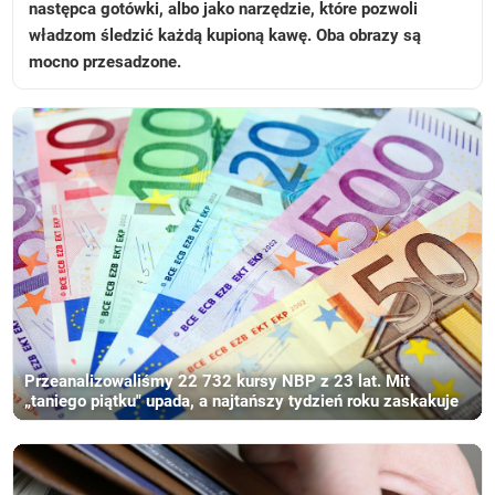
następca gotówki, albo jako narzędzie, które pozwoli
władzom śledzić każdą kupioną kawę. Oba obrazy są
mocno przesadzone.
Przeanalizowaliśmy 22 732 kursy NBP z 23 lat. Mit
„taniego piątku" upada, a najtańszy tydzień roku zaskakuje