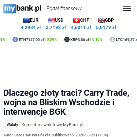
Portal finansowy
EUR
USD
CHF
GBP
4,2984 zł
3,7192 zł
4,6011 zł
5,0179 zł
ETH
7147,00 zł
XRP
3,86 zł
LTC
169,37 zł
0,36%
0,10%
0,48
Dlaczego złoty traci? Carry Trade,
wojna na Bliskim Wschodzie i
interwencje BGK
Komentarz walutowy MyBank.pl
Waluty
Autor:
Jarosław Wasiński
•
Opublikowano:
2026-03-23 (11:04)