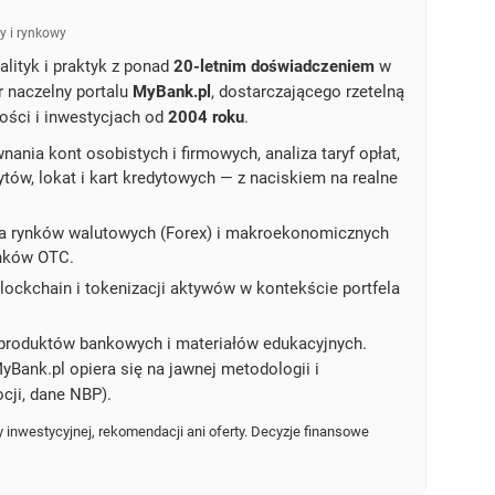
y i rynkowy
lityk i praktyk z ponad
20-letnim doświadczeniem
w
r naczelny portalu
MyBank.pl
, dostarczającego rzetelną
ości i inwestycjach od
2004 roku
.
ania kont osobistych i firmowych, analiza taryf opłat,
dytów, lokat i kart kredytowych — z naciskiem na realne
a rynków walutowych (Forex) i makroekonomicznych
ynków OTC.
ockchain i tokenizacji aktywów w kontekście portfela
produktów bankowych i materiałów edukacyjnych.
yBank.pl opiera się na jawnej metodologii i
cji, dane NBP).
 inwestycyjnej, rekomendacji ani oferty. Decyzje finansowe