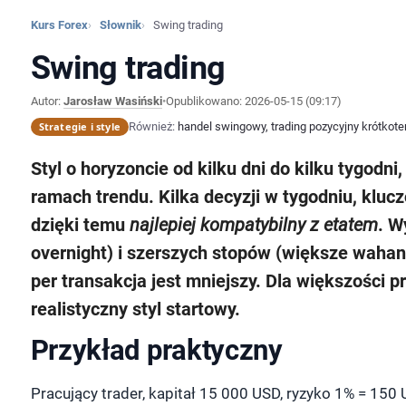
Kurs Forex
Słownik
Swing trading
Swing trading
Autor:
Jarosław Wasiński
•
Opublikowano:
2026-05-15 (09:17)
Strategie i style
Również:
handel swingowy, trading pozycyjny krótkot
Styl o horyzoncie od kilku dni do kilku tygodn
ramach trendu. Kilka decyzji w tygodniu, klu
dzięki temu
najlepiej kompatybilny z etatem
. W
overnight) i szerszych stopów (większe wahani
per transakcja jest mniejszy. Dla większości p
realistyczny styl startowy.
Przykład praktyczny
Pracujący trader, kapitał 15 000 USD, ryzyko 1% = 15