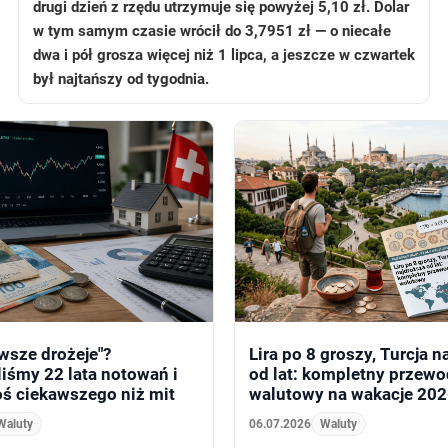
drugi dzień z rzędu utrzymuje się powyżej 5,10 zł. Dolar
w tym samym czasie wrócił do 3,7951 zł — o niecałe
dwa i pół grosza więcej niż 1 lipca, a jeszcze w czwartek
był najtańszy od tygodnia.
wsze drożeje"?
Lira po 8 groszy, Turcja 
iśmy 22 lata notowań i
od lat: kompletny przewo
ś ciekawszego niż mit
walutowy na wakacje 20
Waluty
06.07.2026
Waluty