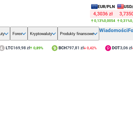
EUR/PLN
USD
4,3036 zł
3,7350
0,13%
0,0054
0,31%
0
Wiadomości
F
uty
Forex
Kryptowaluty
Produkty finansowe
LTC
169,98 zł
BCH
797,81 zł
DOT
3,06 zł
0,89%
0,42%
2,