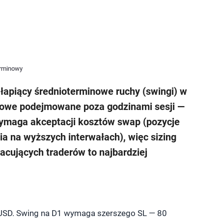
erminowy
i, łapiący średnioterminowe ruchy (swingi) w
czowe podejmowane poza godzinami sesji —
ymaga akceptacji kosztów swap (pozycje
a na wyższych interwałach), więc sizing
racujących traderów to najbardziej
0 USD. Swing na D1 wymaga szerszego SL — 80