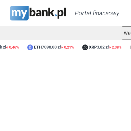
Portal finansowy
Wal
ETH
7098,00 zł
XRP
3,82 zł
0,46%
0,21%
2,38%