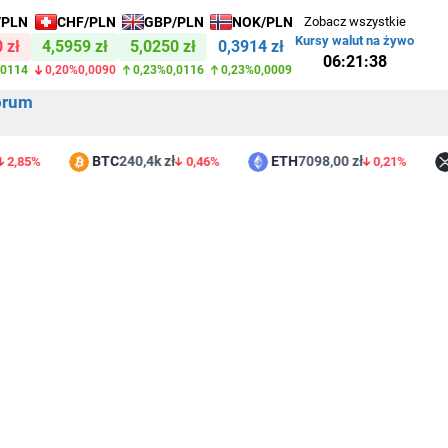
/PLN
CHF/PLN
GBP/PLN
NOK/PLN
Zobacz wszystkie
Kursy walut na żywo
 zł
4,5959 zł
5,0250 zł
0,3914 zł
06:21:38
,0114
0,20%
0,0090
0,23%
0,0116
0,23%
0,0009
orum
BTC
240,4k zł
ETH
7098,00 zł
X
85%
0,46%
0,21%