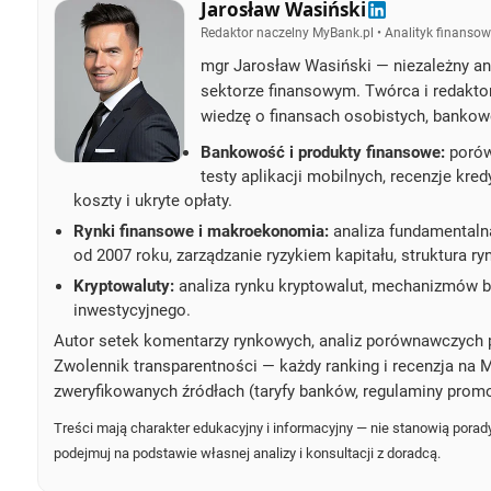
Jarosław Wasiński
Redaktor naczelny MyBank.pl • Analityk finansow
mgr Jarosław Wasiński — niezależny ana
sektorze finansowym. Twórca i redakto
wiedzę o finansach osobistych, bankow
Bankowość i produkty finansowe:
porówn
testy aplikacji mobilnych, recenzje kre
koszty i ukryte opłaty.
Rynki finansowe i makroekonomia:
analiza fundamentaln
od 2007 roku, zarządzanie ryzykiem kapitału, struktura r
Kryptowaluty:
analiza rynku kryptowalut, mechanizmów bl
inwestycyjnego.
Autor setek komentarzy rynkowych, analiz porównawczych 
Zwolennik transparentności — każdy ranking i recenzja na M
zweryfikowanych źródłach (taryfy banków, regulaminy promo
Treści mają charakter edukacyjny i informacyjny — nie stanowią porady
podejmuj na podstawie własnej analizy i konsultacji z doradcą.