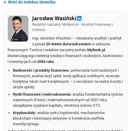
← Wróć do indeksu słownika
Jarosław Wasiński
Redaktor naczelny MyBank.pl • Analityk finansowy i
rynkowy
mgr Jarosław Wasiński — niezależny analityk i praktyk
z ponad
20-letnim doświadczeniem
w sektorze
finansowym. Twórca i redaktor naczelny portalu
MyBank.pl
,
dostarczającego rzetelną wiedzę o finansach osobistych, bankowości
i inwestycjach od
2004 roku
.
Bankowość i produkty finansowe:
porównania kont osobistych i
firmowych, analiza taryf opłat, testy aplikacji mobilnych, recenzje
kredytów, lokat i kart kredytowych — z naciskiem na realne koszty i
ukryte opłaty.
Rynki finansowe i makroekonomia:
analiza fundamentalna rynków
walutowych (Forex) i makroekonomicznych od 2007 roku,
zarządzanie ryzykiem kapitału, struktura rynków OTC.
Kryptowaluty:
analiza rynku kryptowalut, mechanizmów
blockchain i tokenizacji aktywów w kontekście portfela
inwestycyjnego.