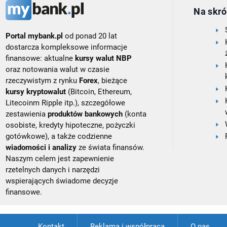
Na skró
Portal mybank.pl
od ponad 20 lat
dostarcza kompleksowe informacje
finansowe: aktualne
kursy walut NBP
oraz notowania walut w czasie
rzeczywistym z rynku
Forex
, bieżące
kursy kryptowalut
(Bitcoin, Ethereum,
Litecoinm Ripple itp.), szczegółowe
zestawienia
produktów bankowych
(konta
osobiste, kredyty hipoteczne, pożyczki
gotówkowe), a także codzienne
wiadomości i analizy
ze świata finansów.
Naszym celem jest zapewnienie
rzetelnych danych i narzędzi
wspierających świadome decyzje
finansowe.
Kontakt
Reklama i współpraca
O nas