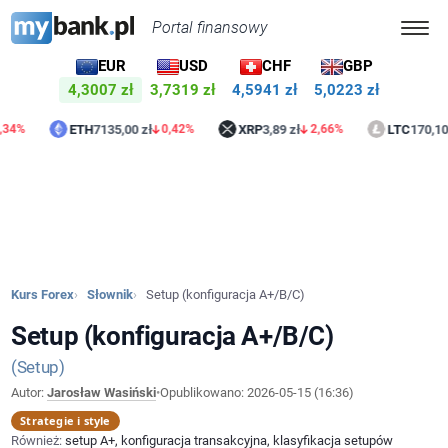
Portal finansowy
EUR
USD
CHF
GBP
4,3007 zł
3,7319 zł
4,5941 zł
5,0223 zł
ETH
7135,00 zł
XRP
3,89 zł
LTC
170,10 zł
0,42%
2,66%
0,
Kurs Forex
Słownik
Setup (konfiguracja A+/B/C)
Setup (konfiguracja A+/B/C)
Setup
Autor:
Jarosław Wasiński
•
Opublikowano:
2026-05-15 (16:36)
Strategie i style
Również:
setup A+, konfiguracja transakcyjna, klasyfikacja setupów