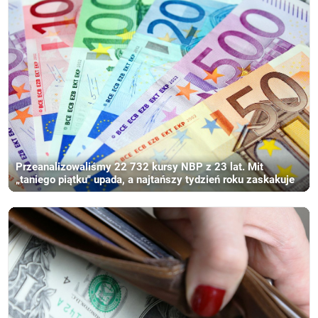
Przeanalizowaliśmy 22 732 kursy NBP z 23 lat. Mit
„taniego piątku" upada, a najtańszy tydzień roku zaskakuje