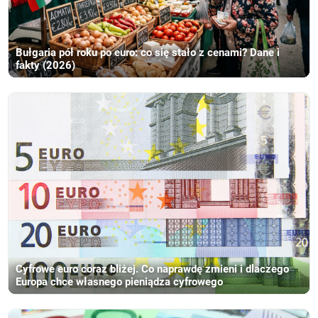
Bułgaria pół roku po euro: co się stało z cenami? Dane i
fakty (2026)
Cyfrowe euro coraz bliżej. Co naprawdę zmieni i dlaczego
Europa chce własnego pieniądza cyfrowego