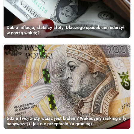
Dobra inflacja, słabszy złoty. Dlaczego spadek cen uderzył
w naszą walutę?
Gdzie Twój złoty wciąż jest królem? Wakacyjny ranking siły
nabywczej (i jak nie przepłacić za granicą)