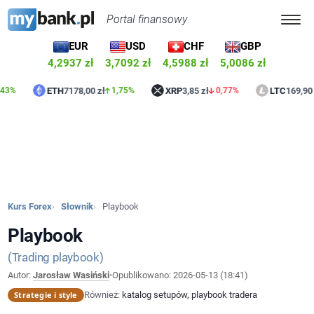
Portal finansowy
EUR
USD
CHF
GBP
4,2937 zł
3,7092 zł
4,5988 zł
5,0086 zł
ETH
7178,00 zł
XRP
3,85 zł
LTC
169,90 zł
1,75%
0,77%
1,
Kurs Forex
Słownik
Playbook
Playbook
Trading playbook
Autor:
Jarosław Wasiński
•
Opublikowano:
2026-05-13 (18:41)
Strategie i style
Również:
katalog setupów, playbook tradera