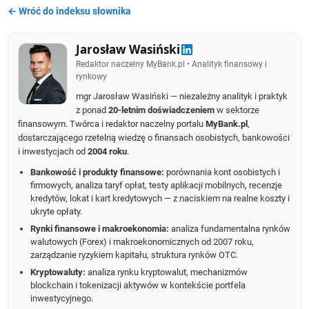
← Wróć do indeksu słownika
Jarosław Wasiński
Redaktor naczelny MyBank.pl • Analityk finansowy i
rynkowy
mgr Jarosław Wasiński — niezależny analityk i praktyk
z ponad
20-letnim doświadczeniem
w sektorze
finansowym. Twórca i redaktor naczelny portalu
MyBank.pl
,
dostarczającego rzetelną wiedzę o finansach osobistych, bankowości
i inwestycjach od
2004 roku
.
Bankowość i produkty finansowe:
porównania kont osobistych i
firmowych, analiza taryf opłat, testy aplikacji mobilnych, recenzje
kredytów, lokat i kart kredytowych — z naciskiem na realne koszty i
ukryte opłaty.
Rynki finansowe i makroekonomia:
analiza fundamentalna rynków
walutowych (Forex) i makroekonomicznych od 2007 roku,
zarządzanie ryzykiem kapitału, struktura rynków OTC.
Kryptowaluty:
analiza rynku kryptowalut, mechanizmów
blockchain i tokenizacji aktywów w kontekście portfela
inwestycyjnego.