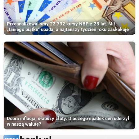
Przeanalizowaliśmy 22 732 kursy NBP z 23 lat. Mit
„taniego piątku" upada, a najtańszy tydzień roku zaskakuje
Dobra inflacja, słabszy złoty. Dlaczego spadek cen uderzył
w naszą walutę?