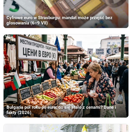
Cyfrowe euro w Strasburgu: mandat może przejść bez
głosowania (6–9 VII)
Bułgaria pół roku po euro: co się stało z cenami? Dane i
fakty (2026)