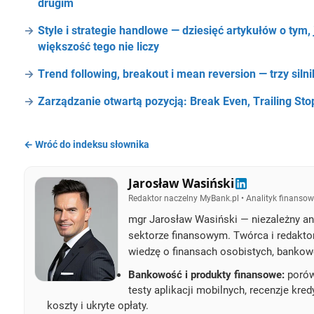
drugim
Style i strategie handlowe — dziesięć artykułów o tym,
większość tego nie liczy
Trend following, breakout i mean reversion — trzy silnik
Zarządzanie otwartą pozycją: Break Even, Trailing Sto
← Wróć do indeksu słownika
Jarosław Wasiński
Redaktor naczelny MyBank.pl • Analityk finansow
mgr Jarosław Wasiński — niezależny ana
sektorze finansowym. Twórca i redakto
wiedzę o finansach osobistych, bankow
Bankowość i produkty finansowe:
porówn
testy aplikacji mobilnych, recenzje kre
koszty i ukryte opłaty.