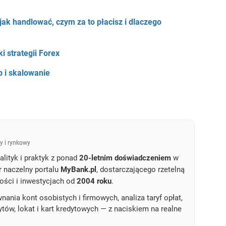
 jak handlować, czym za to płacisz i dlaczego
i strategii Forex
p i skalowanie
y i rynkowy
lityk i praktyk z ponad
20-letnim doświadczeniem
w
r naczelny portalu
MyBank.pl
, dostarczającego rzetelną
ości i inwestycjach od
2004 roku
.
ania kont osobistych i firmowych, analiza taryf opłat,
dytów, lokat i kart kredytowych — z naciskiem na realne