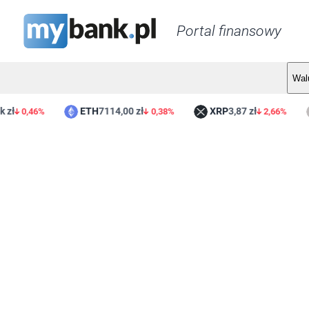
Portal finansowy
Wal
ETH
7114,00 zł
XRP
3,87 zł
0,46%
0,38%
2,66%