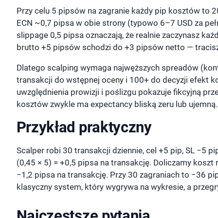
Przy celu 5 pipsów na zagranie każdy pip kosztów to 2
ECN ~0,7 pipsa w obie strony (typowo 6–7 USD za pełn
slippage 0,5 pipsa oznaczają, że realnie zaczynasz ka
brutto +5 pipsów schodzi do +3 pipsów netto — tracisz
Dlatego scalping wymaga najwęższych spreadów (kont
transakcji do wstępnej oceny i 100+ do decyzji efekt k
uwzględnienia prowizji i poślizgu pokazuje fikcyjną pr
kosztów zwykle ma expectancy bliską zeru lub ujemną.
Przykład praktyczny
Scalper robi 30 transakcji dziennie, cel +5 pip, SL −5 pi
(0,45 × 5) = +0,5 pipsa na transakcję. Doliczamy koszt 
−1,2 pipsa na transakcję. Przy 30 zagraniach to −36 
klasyczny system, który wygrywa na wykresie, a przeg
Najczęstsze pytania