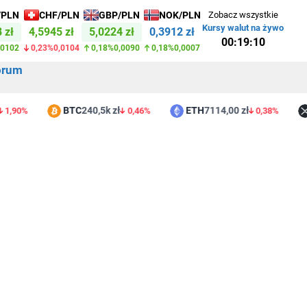
/PLN
CHF/PLN
GBP/PLN
NOK/PLN
Zobacz wszystkie
Kursy walut na żywo
 zł
4,5945 zł
5,0224 zł
0,3912 zł
00:19:10
,0102
0,23%
0,0104
0,18%
0,0090
0,18%
0,0007
orum
BTC
240,5k zł
ETH
7114,00 zł
X
90%
0,46%
0,38%