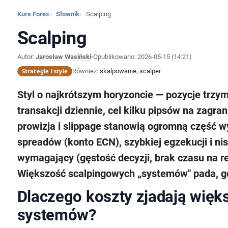
Kurs Forex
Słownik
Scalping
Scalping
Autor:
Jarosław Wasiński
•
Opublikowano:
2026-05-15 (14:21)
Strategie i style
Również:
skalpowanie, scalper
Styl o najkrótszym horyzoncie — pozycje trzym
transakcji dziennie, cel kilku pipsów na zagran
prowizja i slippage stanowią ogromną część 
spreadów (konto ECN), szybkiej egzekucji i nisk
wymagający (gęstość decyzji, brak czasu na re
Większość scalpingowych „systemów" pada, gdy
Dlaczego koszty zjadają więk
systemów?