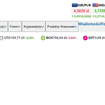
EUR/PLN
USD
4,3020 zł
3,7338
0,09%
0,0038
0,27%
0
Wiadomości
F
uty
Forex
Kryptowaluty
Produkty finansowe
LTC
169,77 zł
BCH
796,04 zł
DOT
3,08 zł
0,33%
0,84%
1,