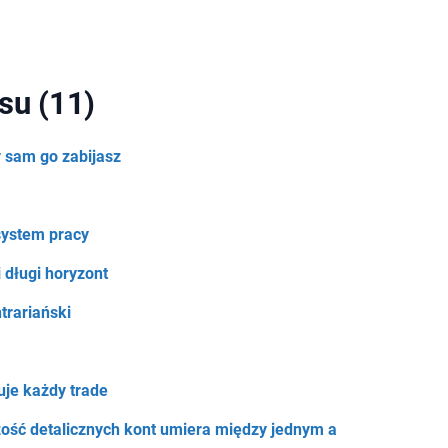
su (11)
 sam go zabijasz
system pracy
i długi horyzont
trariański
uje każdy trade
zość detalicznych kont umiera między jednym a