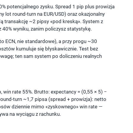
0% potencjalnego zysku. Spread 1 pip plus prowizja
y lot round-turn na EUR/USD) oraz okazjonalny
żdą transakcję ~2 pipsy «pod kreską». System z
 40% wyniku, zanim policzysz statystykę.
o ECN, nie standardowe), a przy progu ~30
osztów kumuluje się błyskawicznie. Test bez
zewagę; ten sam system po doliczeniu realnych
p, win rate 55%. Brutto: expectancy = (0,55 × 5) −
round-turn ~1,7 pipsa (spread + prowizja): netto
pipsów dziennie mimo «zyskownego» win rate —
rywa na wyciągu z rachunku.