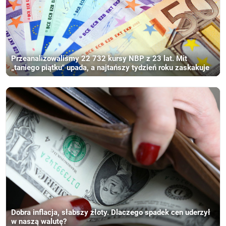
Przeanalizowaliśmy 22 732 kursy NBP z 23 lat. Mit
„taniego piątku" upada, a najtańszy tydzień roku zaskakuje
Dobra inflacja, słabszy złoty. Dlaczego spadek cen uderzył
w naszą walutę?