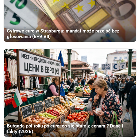
Cyfrowe euro w Strasburgu: mandat może przejść bez
głosowania (6–9 VII)
Bułgaria pół roku po euro: co się stało z cenami? Dane i
fakty (2026)