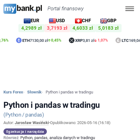
Portal finansowy
EUR
USD
CHF
GBP
4,2989 zł
3,7193 zł
4,6033 zł
5,0183 zł
ETH
7130,00 zł
XRP
3,81 zł
LTC
169,04 zł
0,45%
1,07%
0
Kurs Forex
Słownik
Python i pandas w tradingu
Python i pandas w tradingu
Python / pandas
Autor:
Jarosław Wasiński
•
Opublikowano:
2026-05-16 (16:18)
Egzekucja i narzędzia
Również:
Python, pandas, analiza danych w tradingu