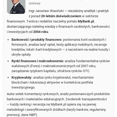
rynkowy
mgr Jarosław Wasiński — niezależny analityk i praktyk
z ponad
20-letnim doświadczeniem
w sektorze
finansowym. Twórca i redaktor naczelny portalu
MyBank.pl
,
dostarczającego rzetelną wiedzę o finansach osobistych, bankowości
i inwestycjach od
2004 roku
.
Bankowość i produkty finansowe:
porównania kont osobistych i
firmowych, analiza taryf opłat, testy aplikacji mobilnych, recenzje
kredytów, lokat i kart kredytowych — z naciskiem na realne koszty i
ukryte opłaty.
Rynki finansowe i makroekonomia:
analiza fundamentalna rynków
walutowych (Forex) i makroekonomicznych od 2007 roku,
zarządzanie ryzykiem kapitału, struktura rynków OTC.
Kryptowaluty:
analiza rynku kryptowalut, mechanizmów
blockchain i tokenizacji aktywów w kontekście portfela
inwestycyjnego.
Autor setek komentarzy rynkowych, analiz porównawczych produktów
bankowych i materiałów edukacyjnych. Zwolennik transparentności
— każdy ranking i recenzja na MyBank.pl opiera się na jawnej
metodologii i zweryfikowanych źródłach (taryfy banków, regulaminy
promocji, dane NBP).