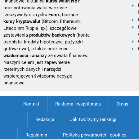
finansowe: aktualne
kursy walut NBP
oraz notowania walut w czasie
rzeczywistym z rynku
Forex
, bieżące
kursy kryptowalut
(Bitcoin, Ethereum,
Litecoinm Ripple itp.), szczegółowe
zestawienia
produktów bankowych
(konta
osobiste, kredyty hipoteczne, pożyczki
gotówkowe), a także codzienne
wiadomości i analizy
ze świata finansów.
Naszym celem jest zapewnienie
rzetelnych danych i narzędzi
wspierających świadome decyzje
finansowe.
Kontakt
Reklama i współpraca
O nas
Redakcja
Jak tworzymy rankingi
Regulamin
Polityka prywatności i cookies