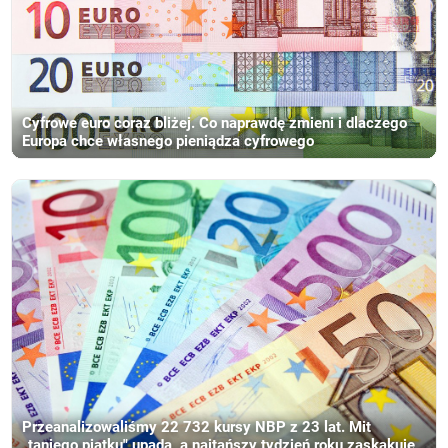
Cyfrowe euro coraz bliżej. Co naprawdę zmieni i dlaczego
Europa chce własnego pieniądza cyfrowego
Przeanalizowaliśmy 22 732 kursy NBP z 23 lat. Mit
„taniego piątku" upada, a najtańszy tydzień roku zaskakuje