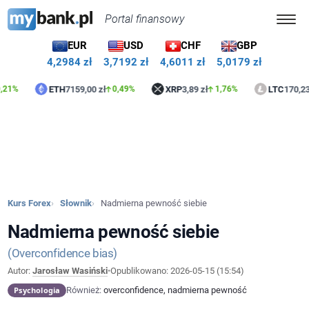
Portal finansowy
EUR
USD
CHF
GBP
4,2984 zł
3,7192 zł
4,6011 zł
5,0179 zł
ETH
7159,00 zł
XRP
3,89 zł
LTC
170,23 zł
0,49%
1,76%
0
Kurs Forex
Słownik
Nadmierna pewność siebie
Nadmierna pewność siebie
Overconfidence bias
Autor:
Jarosław Wasiński
•
Opublikowano:
2026-05-15 (15:54)
Psychologia
Również:
overconfidence, nadmierna pewność