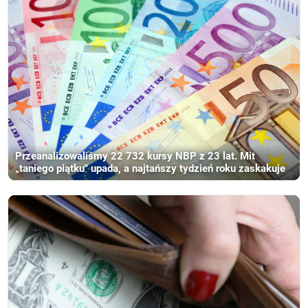
Przeanalizowaliśmy 22 732 kursy NBP z 23 lat. Mit
„taniego piątku" upada, a najtańszy tydzień roku zaskakuje