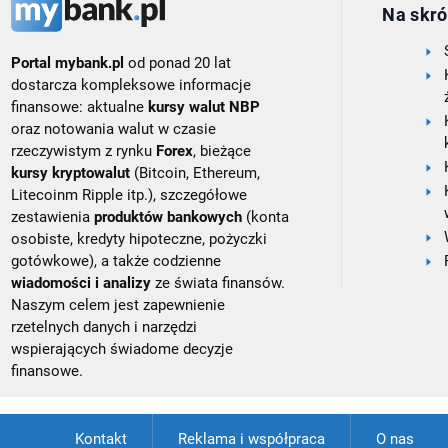
Na skró
Portal mybank.pl
od ponad 20 lat
dostarcza kompleksowe informacje
finansowe: aktualne
kursy walut NBP
oraz notowania walut w czasie
rzeczywistym z rynku
Forex
, bieżące
kursy kryptowalut
(Bitcoin, Ethereum,
Litecoinm Ripple itp.), szczegółowe
zestawienia
produktów bankowych
(konta
osobiste, kredyty hipoteczne, pożyczki
gotówkowe), a także codzienne
wiadomości i analizy
ze świata finansów.
Naszym celem jest zapewnienie
rzetelnych danych i narzędzi
wspierających świadome decyzje
finansowe.
Kontakt
Reklama i współpraca
O nas