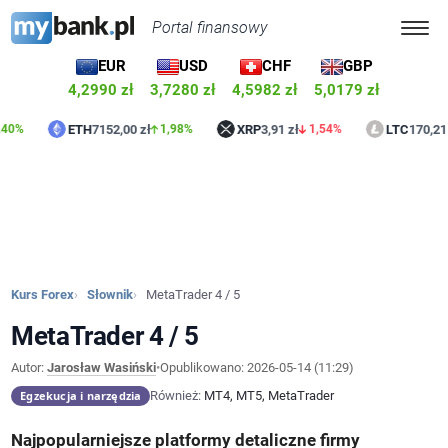
Portal finansowy
EUR
USD
CHF
GBP
4,2990 zł
3,7280 zł
4,5982 zł
5,0179 zł
ETH
7152,00 zł
XRP
3,91 zł
LTC
170,21 zł
1,98%
1,54%
0,
Kurs Forex
Słownik
MetaTrader 4 / 5
MetaTrader 4 / 5
Autor:
Jarosław Wasiński
•
Opublikowano:
2026-05-14 (11:29)
Egzekucja i narzędzia
Również:
MT4, MT5, MetaTrader
Najpopularniejsze platformy detaliczne firmy