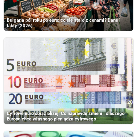
Bułgaria pół roku po euro: co się stało z cenami? Dane i
fakty (2026)
Cyfrowe euro coraz bliżej. Co naprawdę zmieni i dlaczego
Europa chce własnego pieniądza cyfrowego