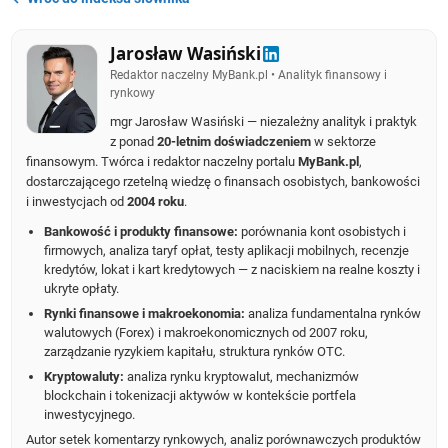
Jarosław Wasiński
Redaktor naczelny MyBank.pl • Analityk finansowy i
rynkowy
mgr Jarosław Wasiński — niezależny analityk i praktyk
z ponad
20-letnim doświadczeniem
w sektorze
finansowym. Twórca i redaktor naczelny portalu
MyBank.pl
,
dostarczającego rzetelną wiedzę o finansach osobistych, bankowości
i inwestycjach od
2004 roku
.
Bankowość i produkty finansowe:
porównania kont osobistych i
firmowych, analiza taryf opłat, testy aplikacji mobilnych, recenzje
kredytów, lokat i kart kredytowych — z naciskiem na realne koszty i
ukryte opłaty.
Rynki finansowe i makroekonomia:
analiza fundamentalna rynków
walutowych (Forex) i makroekonomicznych od 2007 roku,
zarządzanie ryzykiem kapitału, struktura rynków OTC.
Kryptowaluty:
analiza rynku kryptowalut, mechanizmów
blockchain i tokenizacji aktywów w kontekście portfela
inwestycyjnego.
Autor setek komentarzy rynkowych, analiz porównawczych produktów