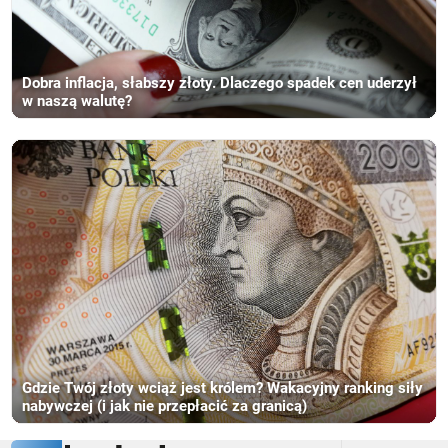
Dobra inflacja, słabszy złoty. Dlaczego spadek cen uderzył
w naszą walutę?
Gdzie Twój złoty wciąż jest królem? Wakacyjny ranking siły
nabywczej (i jak nie przepłacić za granicą)