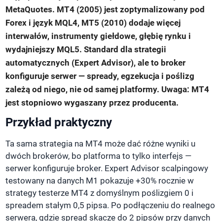
MetaQuotes. MT4 (2005) jest zoptymalizowany pod
Forex i język MQL4, MT5 (2010) dodaje więcej
interwałów, instrumenty giełdowe, głębię rynku i
wydajniejszy MQL5. Standard dla strategii
automatycznych (Expert Advisor), ale to broker
konfiguruje serwer — spready, egzekucja i poślizg
zależą od niego, nie od samej platformy. Uwaga: MT4
jest stopniowo wygaszany przez producenta.
Przykład praktyczny
Ta sama strategia na MT4 może dać różne wyniki u
dwóch brokerów, bo platforma to tylko interfejs —
serwer konfiguruje broker. Expert Advisor scalpingowy
testowany na danych M1 pokazuje +30% rocznie w
strategy testerze MT4 z domyślnym poślizgiem 0 i
spreadem stałym 0,5 pipsa. Po podłączeniu do realnego
serwera, gdzie spread skacze do 2 pipsów przy danych