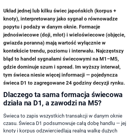
Układ jednej lub kilku świec japońskich (korpus +
knoty), interpretowany jako sygnał o równowadze
popytu i podaży w danym oknie. Formacje
jednoświecowe (doji, młot) i wieloświecowe (objęcie,
gwiazda poranna) mają wartość wyłącznie w
kontekście trendu, poziomu i interwału. Najczęstszy
błąd to handel sygnałami świecowymi na M1–M5,
gdzie dominuje szum i spread. Im wyższy interwał,
tym świeca niesie więcej informacji — pojedyncza
świeca D1 to zagregowane 24 godziny decyzji rynku.
Dlaczego ta sama formacja świecowa
działa na D1, a zawodzi na M5?
Świeca to zapis wszystkich transakcji w danym oknie
czasu. Świeca D1 podsumowuje całą dobę handlu — jej
knoty i korpus odzwierciedlają realną walkę dużych