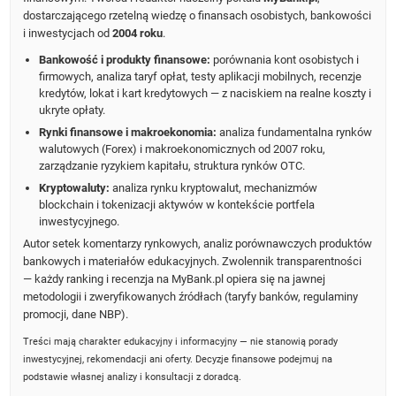
dostarczającego rzetelną wiedzę o finansach osobistych, bankowości
i inwestycjach od
2004 roku
.
Bankowość i produkty finansowe:
porównania kont osobistych i
firmowych, analiza taryf opłat, testy aplikacji mobilnych, recenzje
kredytów, lokat i kart kredytowych — z naciskiem na realne koszty i
ukryte opłaty.
Rynki finansowe i makroekonomia:
analiza fundamentalna rynków
walutowych (Forex) i makroekonomicznych od 2007 roku,
zarządzanie ryzykiem kapitału, struktura rynków OTC.
Kryptowaluty:
analiza rynku kryptowalut, mechanizmów
blockchain i tokenizacji aktywów w kontekście portfela
inwestycyjnego.
Autor setek komentarzy rynkowych, analiz porównawczych produktów
bankowych i materiałów edukacyjnych. Zwolennik transparentności
— każdy ranking i recenzja na MyBank.pl opiera się na jawnej
metodologii i zweryfikowanych źródłach (taryfy banków, regulaminy
promocji, dane NBP).
Treści mają charakter edukacyjny i informacyjny — nie stanowią porady
inwestycyjnej, rekomendacji ani oferty. Decyzje finansowe podejmuj na
podstawie własnej analizy i konsultacji z doradcą.