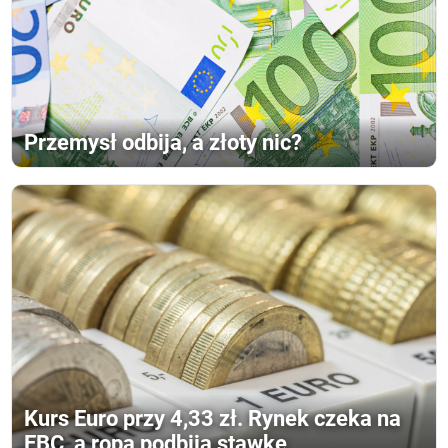
Przemysł odbija, a złoty nic?
Kurs Euro przy 4,33 zł. Rynek czeka na
EBC, a ropa podbija stawkę