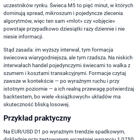
uczestników rynku. Świeca M5 to pięć minut, w których
dominują spread, mikroszum i pojedyncze zlecenia
algorytmów, więc ten sam «młot» czy «objęcie»
powstaje przypadkowo dziesiątki razy dziennie i nie
niesie informacji.
Stąd zasada: im wyższy interwał, tym formacja
świecowa wiarygodniejsza, ale tym rzadsza. Na niskich
interwałach handel pojedynczymi świecami to walka z
szumem i kosztami transakcyjnymi. Formacje czytaj
zawsze w kontekście — po wyraźnym ruchu i przy
istotnym poziomie — a ich realną przewagę potwierdzaj
backtestem, bo wiele «książkowych» układów ma
skuteczność bliską losowej.
Przykład praktyczny
Na EUR/USD D1 po wyraźnym trendzie spadkowym,
dokładnie przy testowanym wcześniej wsparciu 1,0750,