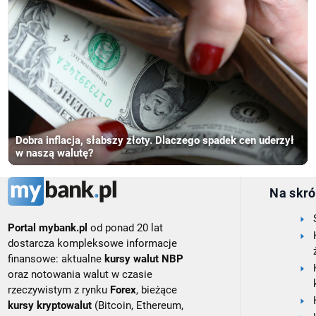
Dobra inflacja, słabszy złoty. Dlaczego spadek cen uderzył
w naszą walutę?
Na skró
Portal mybank.pl
od ponad 20 lat
dostarcza kompleksowe informacje
finansowe: aktualne
kursy walut NBP
oraz notowania walut w czasie
rzeczywistym z rynku
Forex
, bieżące
kursy kryptowalut
(Bitcoin, Ethereum,