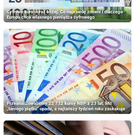
Cyfrowe euro coraz bliżej. Co naprawdę zmieni i dlaczego
Europa chce własnego pieniądza cyfrowego
Przeanalizowaliśmy 22 732 kursy NBP z 23 lat. Mit
„taniego piątku" upada, a najtańszy tydzień roku zaskakuje