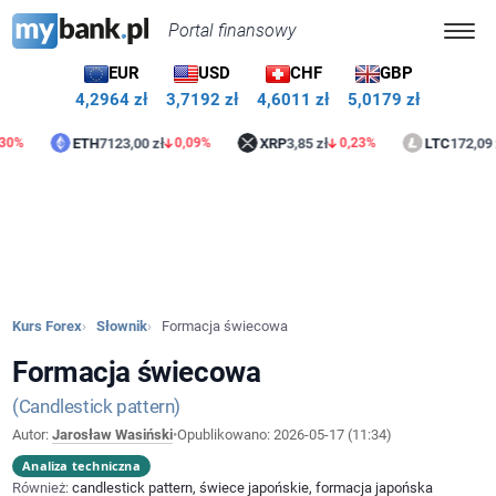
Portal finansowy
EUR
USD
CHF
GBP
4,2964 zł
3,7192 zł
4,6011 zł
5,0179 zł
ETH
7123,00 zł
XRP
3,85 zł
LTC
172,09 zł
0,09%
0,23%
1,
Kurs Forex
Słownik
Formacja świecowa
Formacja świecowa
Candlestick pattern
Autor:
Jarosław Wasiński
•
Opublikowano:
2026-05-17 (11:34)
Analiza techniczna
Również:
candlestick pattern, świece japońskie, formacja japońska