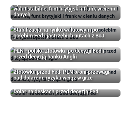
Rynek złotego po decyzji agencji: kursy
walut stabilne, funt brytyjski i frank w cieniu
danych
Stabilizacja na rynku walutowym po
gołębim Fed i jastrzębich nutach z BoJ
PLN - polska złotówka po decyzji Fed i
przed decyzją banku Anglii
Złotówka przed Fed: PLN broni przewagi
nad dolarem, ryzyka wciąż w grze
Dolar na deskach przed decyzją Fed