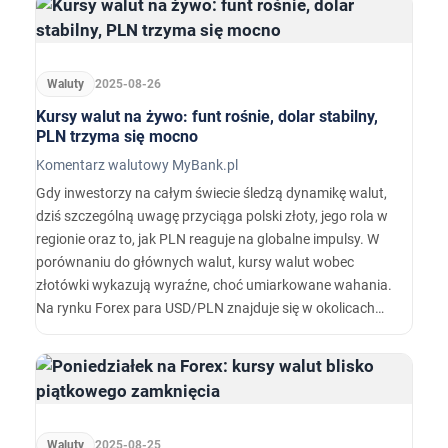
porównaniu z poprzednim dniem, co sugeruje
powściągliwe nastroje traderów.…
Waluty
2025-08-26
Kursy walut na żywo: funt rośnie, dolar stabilny,
PLN trzyma się mocno
Komentarz walutowy MyBank.pl
Gdy inwestorzy na całym świecie śledzą dynamikę walut,
dziś szczególną uwagę przyciąga polski złoty, jego rola w
regionie oraz to, jak PLN reaguje na globalne impulsy. W
porównaniu do głównych walut, kursy walut wobec
złotówki wykazują wyraźne, choć umiarkowane wahania.
Na rynku Forex para USD/PLN znajduje się w okolicach
3,67 złotego za dolara amerykańskiego, rejestrując lekką
zwyżkę o około 0,15‑0,20 % w ciągu dnia.
Waluty
2025-08-25