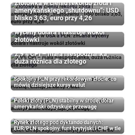
Złotówka w cieniu rekordu złota i
amerykańskiego „shutdownu”: USD
blisko 3,63, euro przy 4,26
Shutdown w USA a PLN: zmiana
wyceny dolara i nastroje wokół
złotówki
2,9% CPI – mała niespodzianka,
duża różnica dla złotego
Spokojny PLN przy rekordowym złocie: co
mówią dzisiejsze kursy walut
Polski złoty (PLN) stabilny w środę, dolar
amerykański odzyskuje przewagę
Rynek złotego pod dyktando danych:
EUR/PLN spokojny, funt brytyjski i CHF w tle