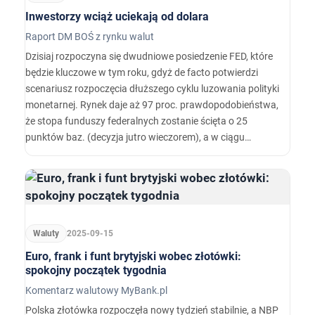
Inwestorzy wciąż uciekają od dolara
Raport DM BOŚ z rynku walut
Dzisiaj rozpoczyna się dwudniowe posiedzenie FED, które
będzie kluczowe w tym roku, gdyż de facto potwierdzi
scenariusz rozpoczęcia dłuższego cyklu luzowania polityki
monetarnej. Rynek daje aż 97 proc. prawdopodobieństwa,
że stopa funduszy federalnych zostanie ścięta o 25
punktów baz. (decyzja jutro wieczorem), a w ciągu
najbliższych 12 miesięcy stopy procentowe mogą spaść o
136 punktów baz. (to prawie 6 obniżek zakładając
umiarkowane tempo).
Waluty
2025-09-15
Euro, frank i funt brytyjski wobec złotówki:
spokojny początek tygodnia
Komentarz walutowy MyBank.pl
Polska złotówka rozpoczęła nowy tydzień stabilnie, a NBP