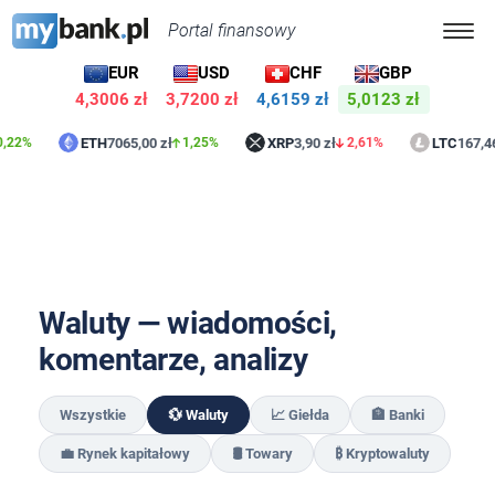
Portal finansowy
EUR
USD
CHF
GBP
4,3006 zł
3,7200 zł
4,6159 zł
5,0123 zł
ETH
7065,00 zł
XRP
3,90 zł
LTC
167,46 zł
2%
1,25%
2,61%
Waluty — wiadomości,
komentarze, analizy
Wszystkie
💱 Waluty
📈 Giełda
🏦 Banki
💼 Rynek kapitałowy
🛢️ Towary
₿ Kryptowaluty