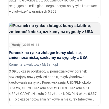
utrzymuje okolice 2,65, podczas gdy NOK/PLN —
reagująca na miks globalnego apetytu na ryzyko i surowce
— „kotwiczy” w granicach 0,358.
Waluty
2025-08-18
Poranek na rynku złotego: kursy stabilne,
zmienność niska, czekamy na sygnały z USA
Komentarz walutowy MyBank.pl
O 09:55 czasu polskiego, w poniedziałkowy poranek
otwierający nowy tydzień handlu, międzybankowe
kwotowania na rynku Forex wskazują: USD/PLN około
3,64 zł>, GBP/PLN około 4,93 zł, CHF/PLN około 4,51–
4,52 zł, CAD/PLN około 2,64 zł oraz NOK/PLN około 0,357
zł. To bieżące notowania rynkowe, a nie kursy tabelowe
NBP. Źródła międzybankowe pokazują ponadto wąski