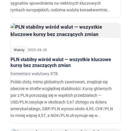
sygnałów spowolnienia na niektórych kluczowych
rynkach europejskich, rodzima waluta konsekwentnie
utrzymuje solidną pozycję wobec głównych graczy,
zwłaszcza euro i dolara amerykańskiego.
Waluty
2025-08-28
PLN stabilny wśród walut — wszystkie kluczowe
kursy bez znaczących zmian
Komentarz walutowy XTB
Polski złoty, mimo globalnych zawirowań, znajduje się
obecnie w strefie względnej stabilności. Kursy głównych
par z PLN poruszają się w wąskich przedziałach —
USD/PLN oscyluje w okolicach 3,67 złotego za dolara
amerykańskiego, GBP/PLN wynosi około 4,95, CHF/PLN
to mniej więcej 4,57, a NOK/PLN utrzymuje się w
granicach 0,36 zł. USD/PLN odnotował dziś skromny
wzrost rzędu kilkudziesięciu punktów bazowych w