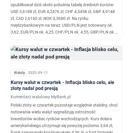
opublikował dziś około południa tabelę średnich kursów:
USD 3,6188 zł, EUR 4,2476 zł, CHF 4,5458 zł, GBP 4,9148
zł, CAD 2,6160 zł, NOK 0,3680 zł. Na rynku
międzybankowym na teraz: USD/PLN jest notowany ok.
3,62, EUR/PLN ok. 4,25, CHF/PLN ok. 4,55, GBP/PLN ok.
4,92, NOK/PLN 0,367–0,368, CAD/PLN 2,61–2,62.
Waluty
2025-09-11
Kursy walut w czwartek - Inflacja blisko celu, ale
złoty nadal pod presją
Komentarz walutowy MyBank.pl
Polski złoty w czwartek pozostaje względnie stabilny, choć
notowania wielu walut sygnalizują ostrożność
inwestorów wobec rynków wschodzących. Kurs dolara
amerykańskiego utrzymuje się powyżej poziomu 3,64 zł,
frank szwajcarski kosztuje około 4,56 zł, a funt brytyjski