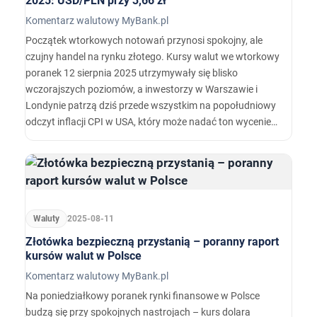
2025: USD/PLN przy 3,66 zł
Komentarz walutowy MyBank.pl
Początek wtorkowych notowań przynosi spokojny, ale
czujny handel na rynku złotego. Kursy walut we wtorkowy
poranek 12 sierpnia 2025 utrzymywały się blisko
wczorajszych poziomów, a inwestorzy w Warszawie i
Londynie patrzą dziś przede wszystkim na popołudniowy
odczyt inflacji CPI w USA, który może nadać ton wycenie
dolara i – pośrednio – całemu koszykowi CEE.
Waluty
2025-08-11
Złotówka bezpieczną przystanią – poranny raport
kursów walut w Polsce
Komentarz walutowy MyBank.pl
Na poniedziałkowy poranek rynki finansowe w Polsce
budzą się przy spokojnych nastrojach – kurs dolara