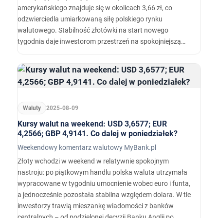
amerykańskiego znajduje się w okolicach 3,66 zł, co
odzwierciedla umiarkowaną siłę polskiego rynku
walutowego. Stabilność złotówki na start nowego
tygodnia daje inwestorom przestrzeń na spokojniejszą
ocenę sytuacji. Notowania najważniejszych par
walutowych poruszają się dziś w stosunkowo wąskich
przedziałach.
Waluty
2025-08-09
Kursy walut na weekend: USD 3,6577; EUR
4,2566; GBP 4,9141. Co dalej w poniedziałek?
Weekendowy komentarz walutowy MyBank.pl
Złoty wchodzi w weekend w relatywnie spokojnym
nastroju: po piątkowym handlu polska waluta utrzymała
wypracowane w tygodniu umocnienie wobec euro i funta,
a jednocześnie pozostała stabilna względem dolara. W tle
inwestorzy trawią mieszankę wiadomości z banków
centralnych – od podzielonej decyzji Banku Anglii po