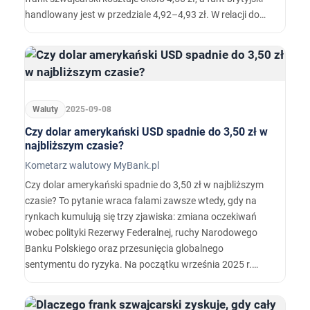
handlowany jest w przedziale 4,92–4,93 zł. W relacji do
euro złotówka zachowuje umiarkowaną siłę – kurs
EUR/PLN oscyluje wokół 4,26 zł.…
Waluty
2025-09-08
Czy dolar amerykański USD spadnie do 3,50 zł w
najbliższym czasie?
Kometarz walutowy MyBank.pl
Czy dolar amerykański spadnie do 3,50 zł w najbliższym
czasie? To pytanie wraca falami zawsze wtedy, gdy na
rynkach kumulują się trzy zjawiska: zmiana oczekiwań
wobec polityki Rezerwy Federalnej, ruchy Narodowego
Banku Polskiego oraz przesunięcia globalnego
sentymentu do ryzyka. Na początku września 2025 r.
USD/PLN jest notowany nieco powyżej 3,60, a więc od
bariery 3,50 dzieli go ruch o zaledwie kilka procent. Z