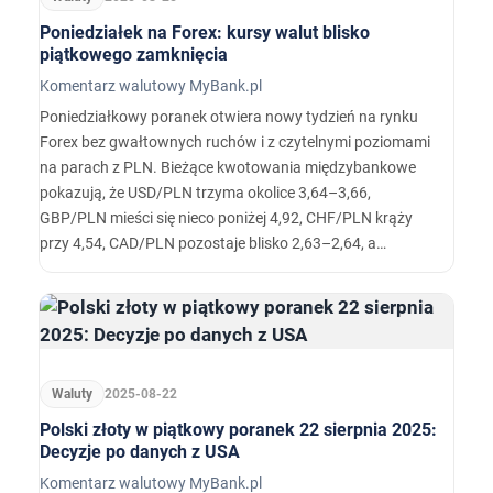
Poniedziałek na Forex: kursy walut blisko
piątkowego zamknięcia
Komentarz walutowy MyBank.pl
Poniedziałkowy poranek otwiera nowy tydzień na rynku
Forex bez gwałtownych ruchów i z czytelnymi poziomami
na parach z PLN. Bieżące kwotowania międzybankowe
pokazują, że USD/PLN trzyma okolice 3,64–3,66,
GBP/PLN mieści się nieco poniżej 4,92, CHF/PLN krąży
przy 4,54, CAD/PLN pozostaje blisko 2,63–2,64, a
NOK/PLN zbliża się do 0,36. To ceny „na teraz”, ustalane
w czasie rzeczywistym, a nie kursy tabelowe z dziennego
fixingu.…
Waluty
2025-08-22
Polski złoty w piątkowy poranek 22 sierpnia 2025:
Decyzje po danych z USA
Komentarz walutowy MyBank.pl