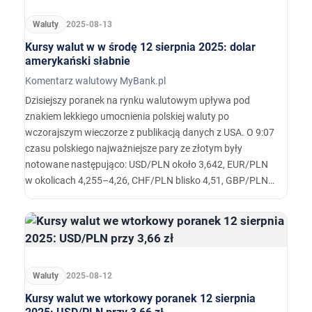
Waluty
2025-08-13
Kursy walut w w środę 12 sierpnia 2025: dolar
amerykański słabnie
Komentarz walutowy MyBank.pl
Dzisiejszy poranek na rynku walutowym upływa pod
znakiem lekkiego umocnienia polskiej waluty po
wczorajszym wieczorze z publikacją danych z USA. O 9:07
czasu polskiego najważniejsze pary ze złotym były
notowane następująco: USD/PLN około 3,642, EUR/PLN
w okolicach 4,255–4,26, CHF/PLN blisko 4,51, GBP/PLN
przy 4,91–4,92, a w koszyku surowcowym CAD/PLN
około 2,64 i NOK/PLN w rejonie 0,357.
Waluty
2025-08-12
Kursy walut we wtorkowy poranek 12 sierpnia