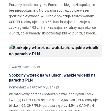
Poranny handel na rynku Forex przebiega dziś spokojnie i
bez niespodzianek. Notowania spot już po pierwszej
godzinie aktywności w Europie pokazują zakres wahań:
USD/PLN oscyluje przy 3,66, funt brytyjski kosztuje w
zaokrągleniu 4,92 zł, frank szwajcarski utrzymuje okolice
4,54 zł, dolar kanadyjski pozostaje blisko 2,64 zł, a korona
norweska krąży w pobliżu 0,36 zł.…
Waluty
2025-08-19
Spokojny wtorek na walutach: wąskie widełki na
parach z PLN
Komentarz walutowy MyBank.pl
We wtorkowy poranek notowania walut na rynku Forex
kwotują USD/PLN w rejonie około 3,66, GBP/PLN oscyluje
blisko 4,95, CHF/PLN porusza się przy 4,54, a CAD/PLN