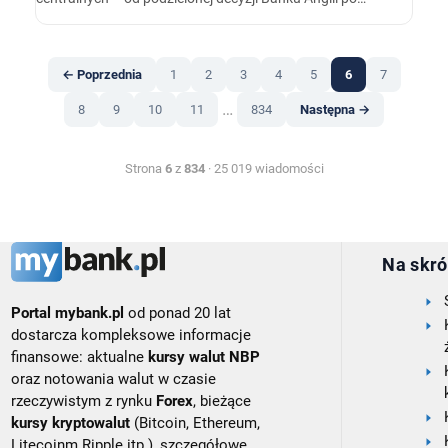
sygnały miękkiej ścieżki w Rezerwie Federalnej – oraz
dane o inflacji w Polsce, które sprzyjają scenariuszowi
kontynuacji łagodzenia polityki pieniężnej jesienią.…
← Poprzednia
1
2
3
4
5
6
7
…
8
9
10
11
834
Następna →
Strona
6
z
834
· 25 019 wiadomości
Na skró
Portal mybank.pl
od ponad 20 lat
dostarcza kompleksowe informacje
finansowe: aktualne
kursy walut NBP
oraz notowania walut w czasie
rzeczywistym z rynku
Forex
, bieżące
kursy kryptowalut
(Bitcoin, Ethereum,
Litecoinm Ripple itp.), szczegółowe