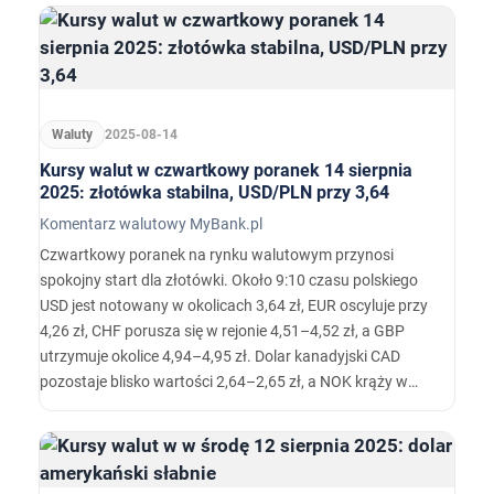
przedział dla USD/PLN rzędu 3,63–3,64, co potwierdza
spokojny start tygodnia dla złotego.
Waluty
2025-08-14
Kursy walut w czwartkowy poranek 14 sierpnia
2025: złotówka stabilna, USD/PLN przy 3,64
Komentarz walutowy MyBank.pl
Czwartkowy poranek na rynku walutowym przynosi
spokojny start dla złotówki. Około 9:10 czasu polskiego
USD jest notowany w okolicach 3,64 zł, EUR oscyluje przy
4,26 zł, CHF porusza się w rejonie 4,51–4,52 zł, a GBP
utrzymuje okolice 4,94–4,95 zł. Dolar kanadyjski CAD
pozostaje blisko wartości 2,64–2,65 zł, a NOK krąży w
pobliżu 0,358 zł. Zmiany są umiarkowane, ale kierunek
porannego otwarcia sugeruje, że rynek na razie nie ma
bodźca do większej ucieczki od ryzyka: ...