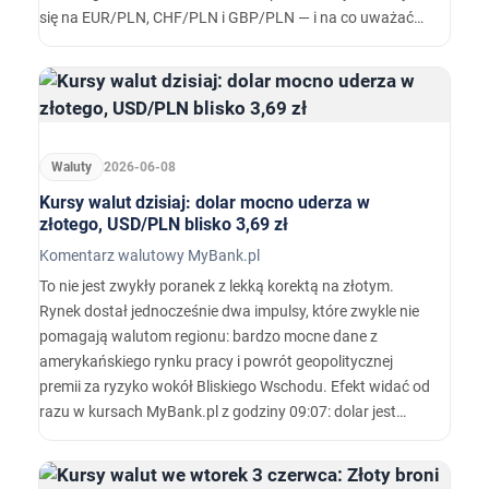
się na EUR/PLN, CHF/PLN i GBP/PLN — i na co uważać
przed posiedzeniem Fed.
Waluty
2026-06-08
Kursy walut dzisiaj: dolar mocno uderza w
złotego, USD/PLN blisko 3,69 zł
Komentarz walutowy MyBank.pl
To nie jest zwykły poranek z lekką korektą na złotym.
Rynek dostał jednocześnie dwa impulsy, które zwykle nie
pomagają walutom regionu: bardzo mocne dane z
amerykańskiego rynku pracy i powrót geopolitycznej
premii za ryzyko wokół Bliskiego Wschodu. Efekt widać od
razu w kursach MyBank.pl z godziny 09:07: dolar jest
notowany po 3,68765 zł i rośnie aż o 1,33%, euro wraca w
okolice 4,24630 zł, funt kosztuje 4,91401 zł, a frank
utrzymuje się przy 4,62281 zł.…