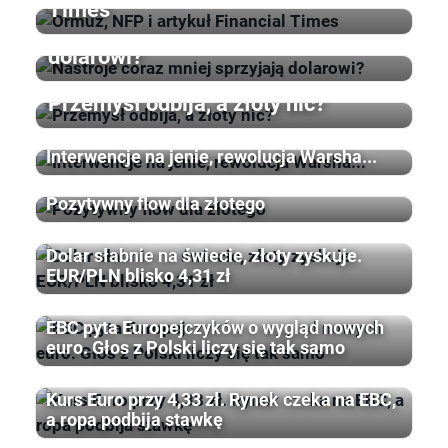
Times
Nastroje coraz mniej sprzyjają
dolarowi?
Przemysł odbija, a złoty nic?
Interwencje na jenie, rewolucja Warsha...
Pozytywny flow dla złotego
Dolar słabnie na świecie, złoty zyskuje.
EUR/PLN blisko 4,31 zł
EBC pyta Europejczyków o wygląd nowych
euro. Głos z Polski liczy się tak samo
Kurs Euro przy 4,33 zł. Rynek czeka na EBC,
a ropa podbija stawkę