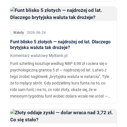
złotego do każdej głównej waluty naraz.…
Waluty
2026-06-24
Funt blisko 5 złotych — najdrożej od lat. Dlaczego
brytyjska waluta tak drożeje?
Komentarz walutowy MyBank.pl
Funt szterling kosztuje według NBP 4,98 zł i ociera się o
psychologiczną granicę 5 zł — najdrożej od lat. Łatwo z
tego zrobić nagłówek „brytyjska waluta w natarciu". Tyle
że to mylący skrót. Gdy podzielimy kurs funta na to, co
robi sam funt, i na to, co robi złoty, okaże się, że w
minionym tygodniu funt wobec dolara wcale nie urósł —
wręcz przeciwnie. Cała ta „drożyzna" to historia
słabnącego złotego.…