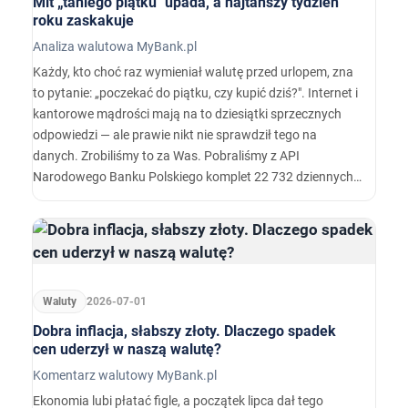
Mit „taniego piątku" upada, a najtańszy tydzień
roku zaskakuje
Analiza walutowa MyBank.pl
Każdy, kto choć raz wymieniał walutę przed urlopem, zna
to pytanie: „poczekać do piątku, czy kupić dziś?". Internet i
kantorowe mądrości mają na to dziesiątki sprzecznych
odpowiedzi — ale prawie nikt nie sprawdził tego na
danych. Zrobiliśmy to za Was. Pobraliśmy z API
Narodowego Banku Polskiego komplet 22 732 dziennych
notowań euro, dolara, franka i funta z lat 2004–2026,
policzyliśmy zwroty, sezonowość i częstości, a każdą tezę
przepuściliśmy przez test statystyczny. Trzy wyniki nas
zaskoczyły.…
Waluty
2026-07-01
Dobra inflacja, słabszy złoty. Dlaczego spadek
cen uderzył w naszą walutę?
Komentarz walutowy MyBank.pl
Ekonomia lubi płatać figle, a początek lipca dał tego