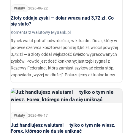
Waluty
2026-06-22
Złoty oddaje zyski — dolar wraca nad 3,72 zł. Co
się stało?
Komentarz walutowy MyBank.pl
Rynek walut potrafi odwrócić się w kilka dni. Dolar, który w
połowie czerwca kosztował poniżej 3,66 zł, wrócił powyżej
3,72 zł — a złoty oddał większość świeżo wypracowanych
zysków. Powód jest dość konkretny: jastrzębi sygnał z
Rezerwy Federalnej, która zamiast szykować cięcia stóp,
zapowiada „wyżej na dłużej". Pokazujemy aktualne kursy
NBP i rynkowe na żywo z naszego serwisu, tłumaczymy,
co się wydarzyło, i sprawdzamy, czy to faktycznie słabość
złotego — czy po prostu siła dolara.
Waluty
2026-06-17
Już handlujesz walutami — tylko o tym nie wiesz.
Forex, którego nie da się uniknąć