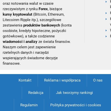
oraz notowania walut w czasie
rzeczywistym z rynku
Forex
, bieżące
kursy kryptowalut
(Bitcoin, Ethereum,
Litecoinm Ripple itp.), szczegółowe
zestawienia
produktów bankowych
(konta
osobiste, kredyty hipoteczne, pożyczki
gotówkowe), a także codzienne
wiadomości i analizy
ze świata finansów.
Naszym celem jest zapewnienie
rzetelnych danych i narzędzi
wspierających świadome decyzje
finansowe.
Kontakt
Reklama i współpraca
O nas
Redakcja
Jak tworzymy rankingi
Regulamin
Polityka prywatności i cookies