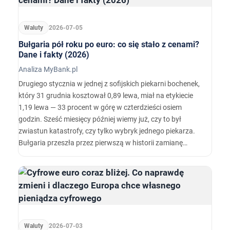
Waluty
2026-07-05
Bułgaria pół roku po euro: co się stało z cenami?
Dane i fakty (2026)
Analiza MyBank.pl
Drugiego stycznia w jednej z sofijskich piekarni bochenek,
który 31 grudnia kosztował 0,89 lewa, miał na etykiecie
1,19 lewa — 33 procent w górę w czterdzieści osiem
godzin. Sześć miesięcy później wiemy już, czy to był
zwiastun katastrofy, czy tylko wybryk jednego piekarza.
Bułgaria przeszła przez pierwszą w historii zamianę
waluty transmitowaną w czasie rzeczywistym przez
aplikacje do skanowania etykiet — i zostawiła po sobie
komplet danych, których brakowało każdej polskiej
dyskusji o euro.…
Waluty
2026-07-03