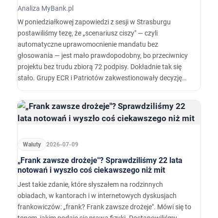
Analiza MyBank.pl
W poniedziałkowej zapowiedzi z sesji w Strasburgu
postawiliśmy tezę, że „scenariusz ciszy" — czyli
automatyczne uprawomocnienie mandatu bez
głosowania — jest mało prawdopodobny, bo przeciwnicy
projektu bez trudu zbiorą 72 podpisy. Dokładnie tak się
stało. Grupy ECR i Patriotów zakwestionowały decyzję
komisji ECON, Izba zagłosowała w czwartek — i sprzeciw
przyniósł skutek odwrotny do zamierzonego: zamiast
mandatu „po cichu" mamy mandat przypieczętowany 416
głosami całego Parlamentu.…
Waluty
2026-07-09
„Frank zawsze drożeje"? Sprawdziliśmy 22 lata
notowań i wyszło coś ciekawszego niż mit
Jest takie zdanie, które słyszałem na rodzinnych
obiadach, w kantorach i w internetowych dyskusjach
frankowiczów: „frank? Frank zawsze drożeje". Mówi się to