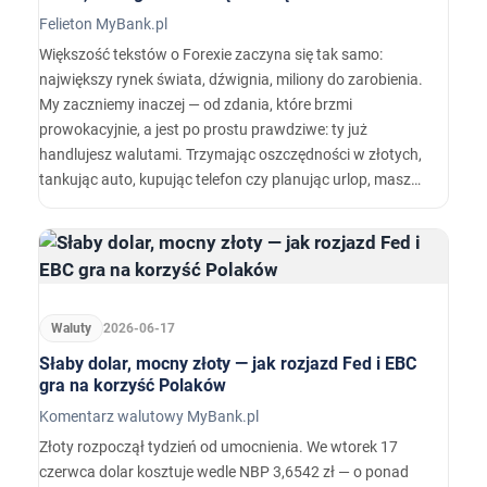
Felieton MyBank.pl
Większość tekstów o Forexie zaczyna się tak samo:
największy rynek świata, dźwignia, miliony do zarobienia.
My zaczniemy inaczej — od zdania, które brzmi
prowokacyjnie, a jest po prostu prawdziwe: ty już
handlujesz walutami. Trzymając oszczędności w złotych,
tankując auto, kupując telefon czy planując urlop, masz
otwartą pozycję na rynku walutowym — tyle że nikt Cię o
to nie pytał.…
Waluty
2026-06-17
Słaby dolar, mocny złoty — jak rozjazd Fed i EBC
gra na korzyść Polaków
Komentarz walutowy MyBank.pl
Złoty rozpoczął tydzień od umocnienia. We wtorek 17
czerwca dolar kosztuje wedle NBP 3,6542 zł — o ponad