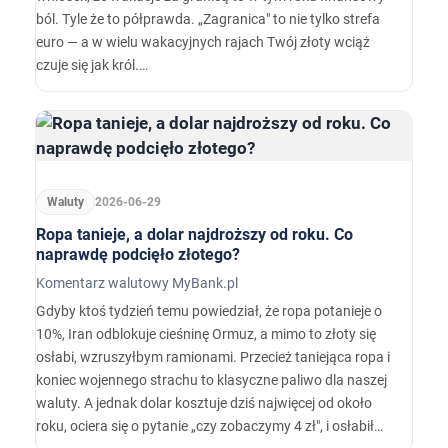
ból. Tyle że to półprawda. „Zagranica" to nie tylko strefa
euro — a w wielu wakacyjnych rajach Twój złoty wciąż
czuje się jak król.…
Waluty
2026-06-29
Ropa tanieje, a dolar najdroższy od roku. Co
naprawdę podcięło złotego?
Komentarz walutowy MyBank.pl
Gdyby ktoś tydzień temu powiedział, że ropa potanieje o
10%, Iran odblokuje cieśninę Ormuz, a mimo to złoty się
osłabi, wzruszyłbym ramionami. Przecież taniejąca ropa i
koniec wojennego strachu to klasyczne paliwo dla naszej
waluty. A jednak dolar kosztuje dziś najwięcej od około
roku, ociera się o pytanie „czy zobaczymy 4 zł", i osłabił