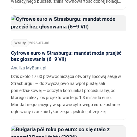
wakacyjnego budżetu znika równowartość dobrej kolacji.
Ten tekst istnieje po to, żeby ta scena nie przydarzyła się
Tobie.…
Waluty
2026-07-06
Cyfrowe euro w Strasburgu: mandat może przejść
bez głosowania (6–9 VII)
Analiza MyBank.pl
Dziś około 17:00 przewodnicząca otworzy lipcową sesję w
Strasburgu i — do zwyczajowo na wpół pustej sali
poniedziałkowej — odczyta komunikat proceduralny, od
którego zależy los projektu wartego 1,3 miliarda euro.
Mandat negocjacyjny w sprawie cyfrowego euro zostanie
ogłoszony i zacznie tykać zegar: jeśli do jutrzejszej
północy 72 posłów nie zażąda na piśmie głosowania,
największy europejski projekt monetarny od czasu
banknotów przejdzie do trilogu w całkowitej ciszy.…