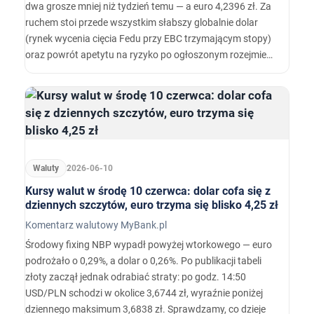
dwa grosze mniej niż tydzień temu — a euro 4,2396 zł. Za
ruchem stoi przede wszystkim słabszy globalnie dolar
(rynek wycenia cięcia Fedu przy EBC trzymającym stopy)
oraz powrót apetytu na ryzyko po ogłoszonym rozejmie
USA–Iran. Pokazujemy aktualne kursy średnie NBP i
rynkowe na żywo z naszego serwisu oraz kontekst, który
nimi rządzi.
Waluty
2026-06-10
Kursy walut w środę 10 czerwca: dolar cofa się z
dziennych szczytów, euro trzyma się blisko 4,25 zł
Komentarz walutowy MyBank.pl
Środowy fixing NBP wypadł powyżej wtorkowego — euro
podrożało o 0,29%, a dolar o 0,26%. Po publikacji tabeli
złoty zaczął jednak odrabiać straty: po godz. 14:50
USD/PLN schodzi w okolice 3,6744 zł, wyraźnie poniżej
dziennego maksimum 3,6838 zł. Sprawdzamy, co dzieje