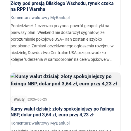
Złoty pod presją Bliskiego Wschodu, rynek czeka
na RPP i Warsha
Komentarz walutowy MyBank.pl
Poniedziałek 1 czerwca przynosi powrót geopolityki na
pierwszy plan. Weekend nie dostarczył sygnałów, że
porozumienie pokojowe USA–Iran zostanie szybko
podpisane. Zamiast oczekiwanego ogłoszenia rozejmu w
niedzielę, Dowództwo Centralne USA przeprowadziło
kolejne "uderzenia w samoobronie" na cele wojskowe w
południowej części Iranu, a Teheran odpowiedział
uderzeniem na bazę lotniczą w Kuwejcie.…
Waluty
2026-05-25
Kursy walut dzisiaj: złoty spokojniejszy po fixingu
NBP, dolar pod 3,64 zł, euro przy 4,23 zł
Komentarz walutowy MyBank.pl