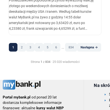
Poniedziałkowe popołudnie przynosi wyważoną reakcję
złotego po weekendowych doniesieniach o możliwej
deeskalacji między USA i Iranem. Według tabeli kursów
walut MyBank.pl na żywo z godziny 14:55 dolar
amerykański jest notowany po 3,63420 zł, euro po
4,23380 zł, frank szwajcarski po 4,65299 zł, a funt
brytyjski po 4,90672 zł. Dzisiejszy fixing NBP pokazuje
odpowiednio: USD 3,6374 zł, EUR 4,2352 zł, CHF 4,6530
zł i GBP 4,9078 zł.…
…
1
2
3
4
5
6
834
Następna →
Strona
1
z
834
· 25 020 wiadomości
Na skró
Portal mybank.pl
od ponad 20 lat
dostarcza kompleksowe informacje
finansowe: aktualne
kursy walut NBP