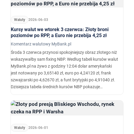
Waluty
2026-06-03
Kursy walut we wtorek 3 czerwca: Złoty broni
poziomów po RPP, a Euro nie przebija 4,25 zł
Komentarz walutowy MyBank.pl
Środa 3 czerwca przynosi spokojniejszy obraz złotego niż
wskazywałby sam fixing NBP. Według tabeli kursów walut
MyBank.pl na żywo z godziny 12:04 dolar amerykański
jest notowany po 3,65140 zł, euro po 4,24120 zł, frank
szwajcarski po 4,62670 zł, a funt brytyjski po 4,91040 zł.
Dzisiejsza tabela średnich kursów NBP pokazuje
odpowiednio: USD 3,6553 zł, EUR 4,2433 zł, CHF 4,6301 zł
i GBP 4,9138 zł.…
Waluty
2026-06-01