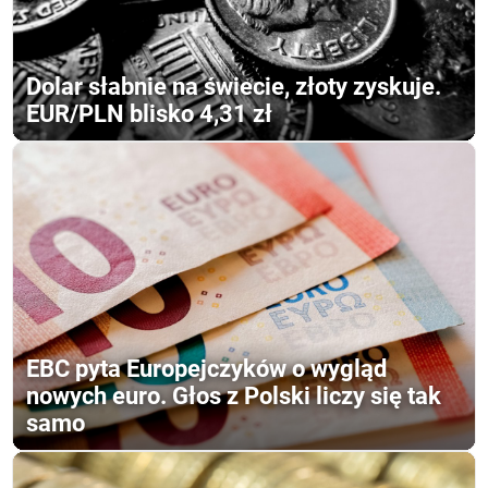
Dolar słabnie na świecie, złoty zyskuje.
EUR/PLN blisko 4,31 zł
EBC pyta Europejczyków o wygląd
nowych euro. Głos z Polski liczy się tak
samo