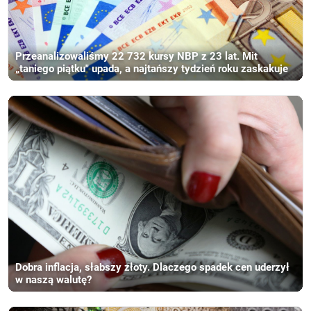
Przeanalizowaliśmy 22 732 kursy NBP z 23 lat. Mit
„taniego piątku" upada, a najtańszy tydzień roku zaskakuje
Dobra inflacja, słabszy złoty. Dlaczego spadek cen uderzył
w naszą walutę?