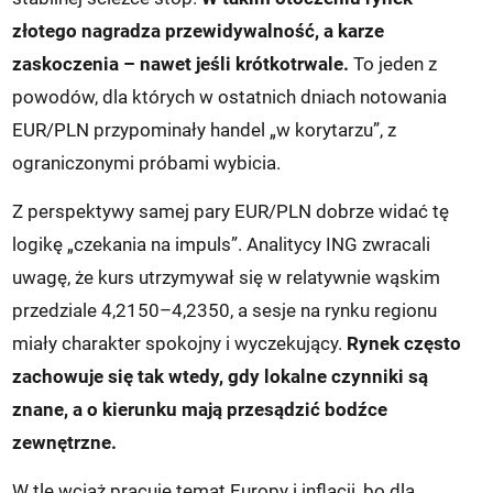
złotego nagradza przewidywalność, a karze
zaskoczenia – nawet jeśli krótkotrwale.
To jeden z
powodów, dla których w ostatnich dniach notowania
EUR/PLN przypominały handel „w korytarzu”, z
ograniczonymi próbami wybicia.
Z perspektywy samej pary EUR/PLN dobrze widać tę
logikę „czekania na impuls”. Analitycy ING zwracali
uwagę, że kurs utrzymywał się w relatywnie wąskim
przedziale 4,2150–4,2350, a sesje na rynku regionu
miały charakter spokojny i wyczekujący.
Rynek często
zachowuje się tak wtedy, gdy lokalne czynniki są
znane, a o kierunku mają przesądzić bodźce
zewnętrzne.
W tle wciąż pracuje temat Europy i inflacji, bo dla