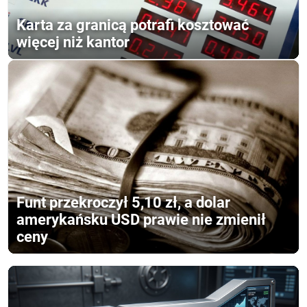
Karta za granicą potrafi kosztować
więcej niż kantor
Funt przekroczył 5,10 zł, a dolar
amerykańsku USD prawie nie zmienił
ceny