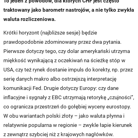
To jeden z powodów, dla których CHF jest często
traktowany jako barometr nastrojów, a nie tylko zwykła
waluta rozliczeniowa.
Krótki horyzont (najbliższe sesje) będzie
prawdopodobnie zdominowany przez dwa pytania.
Pierwsze dotyczy tego, czy dolar amerykański utrzyma
miękkość wynikającą z oczekiwań na ścieżkę stóp w
USA, czy też rynek dostanie impuls do korekty, np. przez
serię danych makro albo ostrzejszą interpretację
komunikacji Fed. Drugie dotyczy Europy: czy dane
inflacyjne i sygnały z EBC utrzymają retorykę „czujności”,
co ogranicza przestrzeń do gołębiej wyceny eurostopy.
W obu wariantach polski złoty – jako waluta płynna i
relatywnie popularna w regionie – zwykle łapie kierunek
z zewnątrz szybciej niż z krajowych nagłówków.