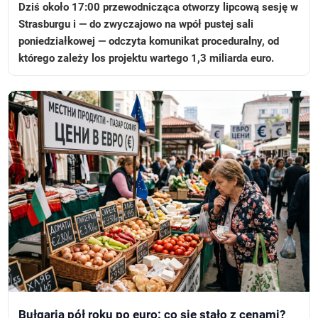
Dziś około 17:00 przewodnicząca otworzy lipcową sesję w
Strasburgu i — do zwyczajowo na wpół pustej sali
poniedziałkowej — odczyta komunikat proceduralny, od
którego zależy los projektu wartego 1,3 miliarda euro.
Bułgaria pół roku po euro: co się stało z cenami?