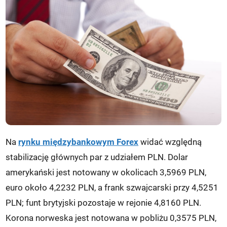
Na
rynku międzybankowym Forex
widać względną
stabilizację głównych par z udziałem PLN. Dolar
amerykański jest notowany w okolicach 3,5969 PLN,
euro około 4,2232 PLN, a frank szwajcarski przy 4,5251
PLN; funt brytyjski pozostaje w rejonie 4,8160 PLN.
Korona norweska jest notowana w pobliżu 0,3575 PLN,