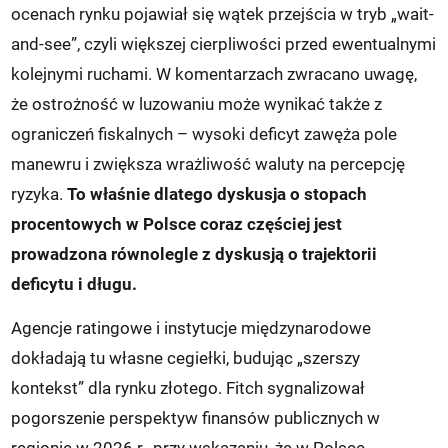
ocenach rynku pojawiał się wątek przejścia w tryb „wait-
and-see”, czyli większej cierpliwości przed ewentualnymi
kolejnymi ruchami. W komentarzach zwracano uwagę,
że ostrożność w luzowaniu może wynikać także z
ograniczeń fiskalnych – wysoki deficyt zawęża pole
manewru i zwiększa wrażliwość waluty na percepcję
ryzyka.
To właśnie dlatego dyskusja o stopach
procentowych w Polsce coraz częściej jest
prowadzona równolegle z dyskusją o trajektorii
deficytu i długu.
Agencje ratingowe i instytucje międzynarodowe
dokładają tu własne cegiełki, budując „szerszy
kontekst” dla rynku złotego. Fitch sygnalizował
pogorszenie perspektyw finansów publicznych w
regionie w 2026 r., przy wskazaniu, że w Polsce