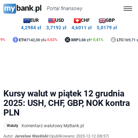
Portal finansowy
EUR
USD
CHF
GBP
4,2984 zł
3,7192 zł
4,6011 zł
5,0179 zł
ETH
7142,00 zł
XRP
3,88 zł
LTC
169,71 zł
0,62%
0,41%
0,35
Kursy walut w piątek 12 grudnia
2025: USH, CHF, GBP, NOK kontra
PLN
Komentarz walutowy MyBank.pl
Waluty
Autor:
Jarosław Wasiński
•
Opublikowano:
2025-12-12 (08:57)