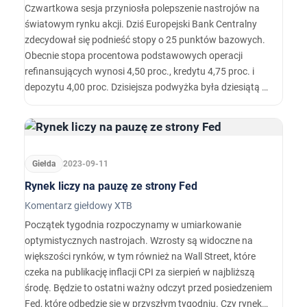
Czwartkowa sesja przyniosła polepszenie nastrojów na
światowym rynku akcji. Dziś Europejski Bank Centralny
zdecydował się podnieść stopy o 25 punktów bazowych.
Obecnie stopa procentowa podstawowych operacji
refinansujących wynosi 4,50 proc., kredytu 4,75 proc. i
depozytu 4,00 proc. Dzisiejsza podwyżka była dziesiątą z
rzędu. EBC zaprezentował również prognozy
gospodarcze na lata 2023-2025.
Giełda
2023-09-11
Rynek liczy na pauzę ze strony Fed
Komentarz giełdowy XTB
Początek tygodnia rozpoczynamy w umiarkowanie
optymistycznych nastrojach. Wzrosty są widoczne na
większości rynków, w tym również na Wall Street, które
czeka na publikację inflacji CPI za sierpień w najbliższą
środę. Będzie to ostatni ważny odczyt przed posiedzeniem
Fed, które odbędzie się w przyszłym tygodniu. Czy rynek