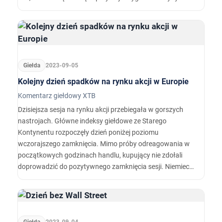
faktycznie może mieć nadzieję na to, że amerykańscy
bankierzy centralni zdecydują się wstrzymać z
podwyżkami lub nawet zakończyć cykl zacieśniania
polityki monetarnej?
Giełda
2023-09-05
Kolejny dzień spadków na rynku akcji w Europie
Komentarz giełdowy XTB
Dzisiejsza sesja na rynku akcji przebiegała w gorszych
nastrojach. Główne indeksy giełdowe ze Starego
Kontynentu rozpoczęły dzień poniżej poziomu
wczorajszego zamknięcia. Mimo próby odreagowania w
początkowych godzinach handlu, kupujący nie zdołali
doprowadzić do pozytywnego zamknięcia sesji. Niemiecki
DAX stracił dziś 0,34%, co przybliża scenariusz
zakładający test poziomu wsparcia przy 15600 pkt w
przypadku kontaktu DE30 opartego o ten indeks giełdowy.