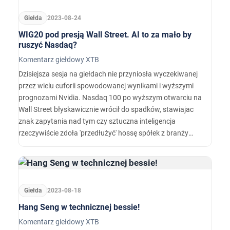
Giełda
2023-08-24
WIG20 pod presją Wall Street. AI to za mało by
ruszyć Nasdaq?
Komentarz giełdowy XTB
Dzisiejsza sesja na giełdach nie przyniosła wyczekiwanej
przez wielu euforii spowodowanej wynikami i wyższymi
prognozami Nvidia. Nasdaq 100 po wyższym otwarciu na
Wall Street błyskawicznie wrócił do spadków, stawiajac
znak zapytania nad tym czy sztuczna inteligencja
rzeczywiście zdoła 'przedłużyć' hossę spółek z branży
technologicznej. Spadki przyspieszają i obecnie indeks
notowany jest już 1,15% niżej, przy słabości pozostałych
głównych indeksów.
Giełda
2023-08-18
Hang Seng w technicznej bessie!
Komentarz giełdowy XTB