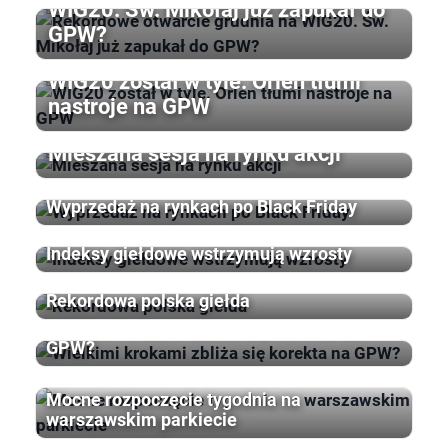
WIG20. Św. Mikołaj już zapukał do
GPW?
WIG20 został w tyle. Orlen tłumi
nastroje na GPW
Mieszana sesja na rynku akcji
Wyprzedaż na rynkach po Black Friday
Indeksy giełdowe wstrzymują wzrosty
Rekordowa polska giełda
Wielkimi krokami zbliża się korekta na
GPW?
Mocne rozpoczęcie tygodnia na
warszawskim parkiecie