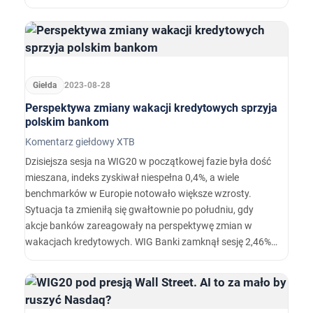
Benchmark polskich bluechipów odnotował dziś 0,4%
zwyżkę na tle tracących największych, europejskich
indeksów.
Giełda
2023-08-28
Perspektywa zmiany wakacji kredytowych sprzyja
polskim bankom
Komentarz giełdowy XTB
Dzisiejsza sesja na WIG20 w początkowej fazie była dość
mieszana, indeks zyskiwał niespełna 0,4%, a wiele
benchmarków w Europie notowało większe wzrosty.
Sytuacja ta zmieniłą się gwałtownie po południu, gdy
akcje banków zareagowały na perspektywę zmian w
wakacjach kredytowych. WIG Banki zamknął sesję 2,46%
zwyżką a sam WIG20 zyskał 1,94%.