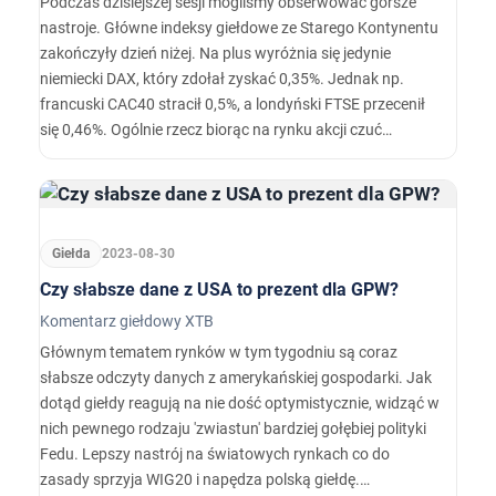
Podczas dzisiejszej sesji mogliśmy obserwować gorsze
nastroje. Główne indeksy giełdowe ze Starego Kontynentu
zakończyły dzień niżej. Na plus wyróżnia się jedynie
niemiecki DAX, który zdołał zyskać 0,35%. Jednak np.
francuski CAC40 stracił 0,5%, a londyński FTSE przecenił
się 0,46%. Ogólnie rzecz biorąc na rynku akcji czuć
wyczekiwanie na jutrzejsze dane z rynku pracy w USA,
które powinny zdecydować o kierunku na rynku akcji w
krótkim terminie.
Giełda
2023-08-30
Czy słabsze dane z USA to prezent dla GPW?
Komentarz giełdowy XTB
Głównym tematem rynków w tym tygodniu są coraz
słabsze odczyty danych z amerykańskiej gospodarki. Jak
dotąd giełdy reagują na nie dość optymistycznie, widząć w
nich pewnego rodzaju 'zwiastun' bardziej gołębiej polityki
Fedu. Lepszy nastrój na światowych rynkach co do
zasady sprzyja WIG20 i napędza polską giełdę.