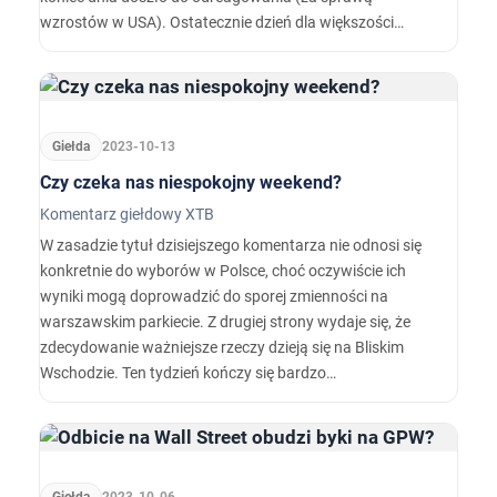
wzrostów w USA). Ostatecznie dzień dla większości
indeksów z Europy zamknął się nieznacznie nad kreską.
Niemiecki indeks giełdowy DAX zyskał 0,09%, francuski
CAC40 dodał 0,11%, a londyński FTSE100 zanotował
0,58% wzrosty.…
Giełda
2023-10-13
Czy czeka nas niespokojny weekend?
Komentarz giełdowy XTB
W zasadzie tytuł dzisiejszego komentarza nie odnosi się
konkretnie do wyborów w Polsce, choć oczywiście ich
wyniki mogą doprowadzić do sporej zmienności na
warszawskim parkiecie. Z drugiej strony wydaje się, że
zdecydowanie ważniejsze rzeczy dzieją się na Bliskim
Wschodzie. Ten tydzień kończy się bardzo
zastanawiającymi ruchami: wysokie ceny złota, wysokie
ceny ropy, odbicie cen obligacji i mocny dolar.…