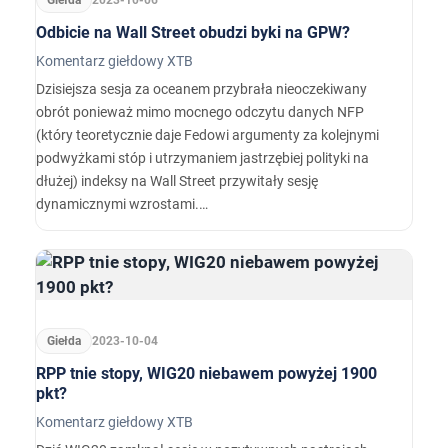
Giełda
2023-10-06
Odbicie na Wall Street obudzi byki na GPW?
Komentarz giełdowy XTB
Dzisiejsza sesja za oceanem przybrała nieoczekiwany
obrót ponieważ mimo mocnego odczytu danych NFP
(który teoretycznie daje Fedowi argumenty za kolejnymi
podwyżkami stóp i utrzymaniem jastrzębiej polityki na
dłużej) indeksy na Wall Street przywitały sesję
dynamicznymi wzrostami.…
Giełda
2023-10-04
RPP tnie stopy, WIG20 niebawem powyżej 1900
pkt?
Komentarz giełdowy XTB