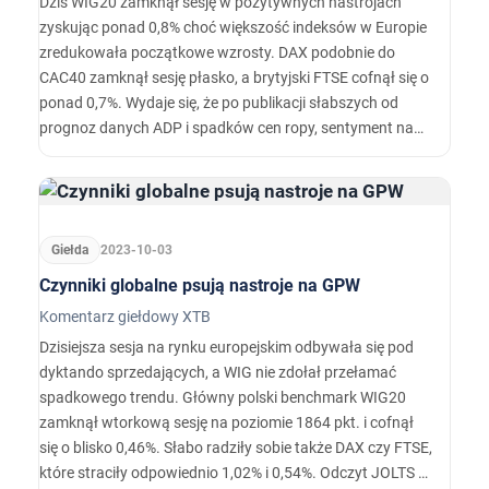
Dziś WIG20 zamknął sesję w pozytywnych nastrojach
zyskując ponad 0,8% choć większość indeksów w Europie
zredukowała początkowe wzrosty. DAX podobnie do
CAC40 zamknął sesję płasko, a brytyjski FTSE cofnął się o
ponad 0,7%. Wydaje się, że po publikacji słabszych od
prognoz danych ADP i spadków cen ropy, sentyment na
indeksach amerykańskich może ulec przynajmniej
chwilowej poprawie. RPP podjęła dziś zgodną z
oczekiwaniami decyzję o obniżce stóp o 25 pb tym razem
nie zaskakując analityków.…
Giełda
2023-10-03
Czynniki globalne psują nastroje na GPW
Komentarz giełdowy XTB
Dzisiejsza sesja na rynku europejskim odbywała się pod
dyktando sprzedających, a WIG nie zdołał przełamać
spadkowego trendu. Główny polski benchmark WIG20
zamknął wtorkową sesję na poziomie 1864 pkt. i cofnął
się o blisko 0,46%. Słabo radziły sobie także DAX czy FTSE,
które straciły odpowiednio 1,02% i 0,54%. Odczyt JOLTS z