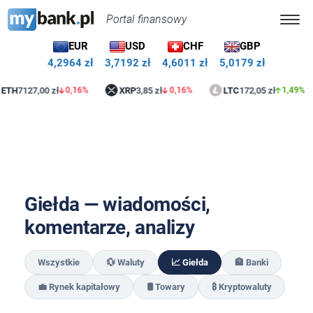
Portal finansowy
EUR
USD
CHF
GBP
4,2964 zł
3,7192 zł
4,6011 zł
5,0179 zł
H
7127,00 zł
XRP
3,85 zł
LTC
172,05 zł
0,16%
0,16%
1,49%
Giełda — wiadomości,
komentarze, analizy
Wszystkie
💱 Waluty
📈 Giełda
🏦 Banki
💼 Rynek kapitałowy
🛢️ Towary
₿ Kryptowaluty
Rekordowe otwarcie grudnia na