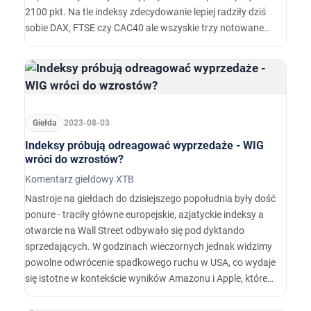
2100 pkt. Na tle indeksy zdecydowanie lepiej radziły dziś
sobie DAX, FTSE czy CAC40 ale wszyskie trzy notowane
dziś były pod kreską. Wydaje się, że presję na realizację
zysków i przysłowiowe uchodzenie powietrza z
giełdowego balonika nałożyła decyzja Fitch Ratings.
Giełda
2023-08-03
Indeksy próbują odreagować wyprzedaże - WIG
wróci do wzrostów?
Komentarz giełdowy XTB
Nastroje na giełdach do dzisiejszego popołudnia były dość
ponure - traciły główne europejskie, azjatyckie indeksy a
otwarcie na Wall Street odbywało się pod dyktando
sprzedających. W godzinach wieczornych jednak widzimy
powolne odwrócenie spadkowego ruchu w USA, co wydaje
się istotne w kontekście wyników Amazonu i Apple, które
poznamy po sesji.…