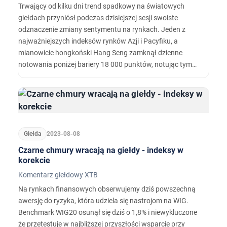
Trwający od kilku dni trend spadkowy na światowych
giełdach przyniósł podczas dzisiejszej sesji swoiste
odznaczenie zmiany sentymentu na rynkach. Jeden z
najważniejszych indeksów rynków Azji i Pacyfiku, a
mianowicie hongkoński Hang Seng zamknął dzienne
notowania poniżej bariery 18 000 punktów, notując tym
samym ponad 20% spadki od ostatnich szczytów z tego
roku.…
Giełda
2023-08-08
Czarne chmury wracają na giełdy - indeksy w
korekcie
Komentarz giełdowy XTB
Na rynkach finansowych obserwujemy dziś powszechną
awersję do ryzyka, która udziela się nastrojom na WIG.
Benchmark WIG20 osunął się dziś o 1,8% i niewykluczone
że przetestuje w najbliższej przyszłości wsparcie przy