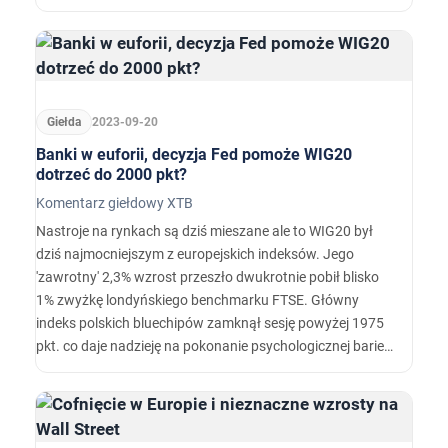
amerykańskiego rynku pracy za sierpień pokazał, że liczba
ofert pracy wciąż rośnie co wsparło scenariusz dot.…
Giełda
2023-09-20
Banki w euforii, decyzja Fed pomoże WIG20
dotrzeć do 2000 pkt?
Komentarz giełdowy XTB
Nastroje na rynkach są dziś mieszane ale to WIG20 był
dziś najmocniejszym z europejskich indeksów. Jego
'zawrotny' 2,3% wzrost przeszło dwukrotnie pobił blisko
1% zwyżkę londyńskiego benchmarku FTSE. Główny
indeks polskich bluechipów zamknął sesję powyżej 1975
pkt. co daje nadzieję na pokonanie psychologicznej bariery
2000 pkt w przyszłości. Warunkiem wydaje się być jednak
pozytywna reakcja Wall Street na decyzję i prognozy ze
strony Fedu.…