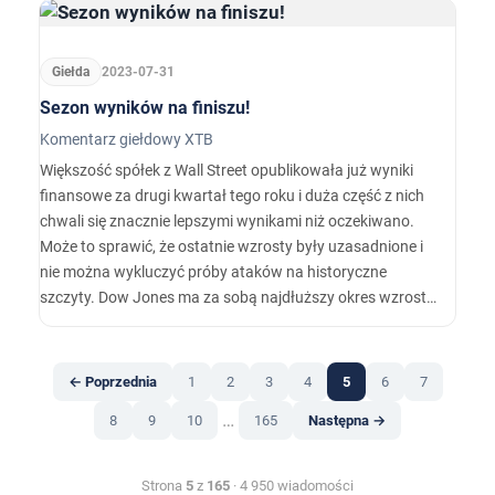
Giełda
2023-07-31
Sezon wyników na finiszu!
Komentarz giełdowy XTB
Większość spółek z Wall Street opublikowała już wyniki
finansowe za drugi kwartał tego roku i duża część z nich
chwali się znacznie lepszymi wynikami niż oczekiwano.
Może to sprawić, że ostatnie wzrosty były uzasadnione i
nie można wykluczyć próby ataków na historyczne
szczyty. Dow Jones ma za sobą najdłuższy okres wzrostu
od 1987 roku i wzrosty na tym indeksie mogą być
kontynuowane, jeśli dwie kluczowe spółki pochwalą się
dobrymi wynikami.…
← Poprzednia
1
2
3
4
5
6
7
…
8
9
10
165
Następna →
Strona
5
z
165
· 4 950 wiadomości