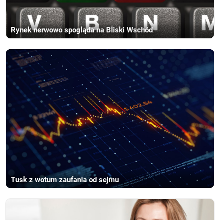
Rynek nerwowo spogląda na Bliski Wschód
Tusk z wotum zaufania od sejmu