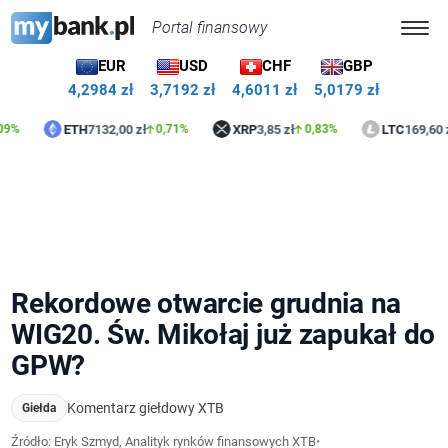
Portal finansowy
EUR
USD
CHF
GBP
4,2984 zł
3,7192 zł
4,6011 zł
5,0179 zł
ETH
7132,00 zł
XRP
3,85 zł
LTC
169,60 zł
0,71%
0,83%
0,09
Rekordowe otwarcie grudnia na
WIG20. Św. Mikołaj już zapukał do
GPW?
Komentarz giełdowy XTB
Giełda
Źródło: Eryk Szmyd, Analityk rynków finansowych XTB
•