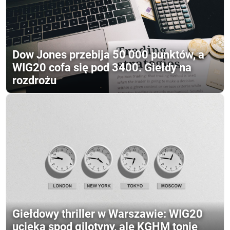
Dow Jones przebija 50 000 punktów, a
WIG20 cofa się pod 3400. Giełdy na
rozdrożu
Giełdowy thriller w Warszawie: WIG20
ucieka spod gilotyny, ale KGHM tonie