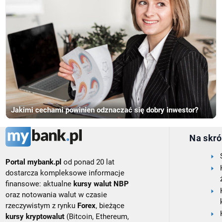
Jakimi cechami powinien odznaczać się dobry inwestor?
Na skró
Portal mybank.pl
od ponad 20 lat
dostarcza kompleksowe informacje
finansowe: aktualne
kursy walut NBP
oraz notowania walut w czasie
rzeczywistym z rynku
Forex
, bieżące
kursy kryptowalut
(Bitcoin, Ethereum,