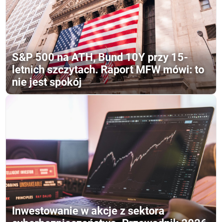
S&P 500 na ATH, Bund 10Y przy 15-
letnich szczytach. Raport MFW mówi: to
nie jest spokój
Inwestowanie w akcje z sektora