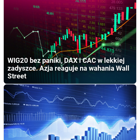
WIG20 bez paniki, DAX i CAC w lekkiej
zadyszce. Azja reaguje na wahania Wall
Street