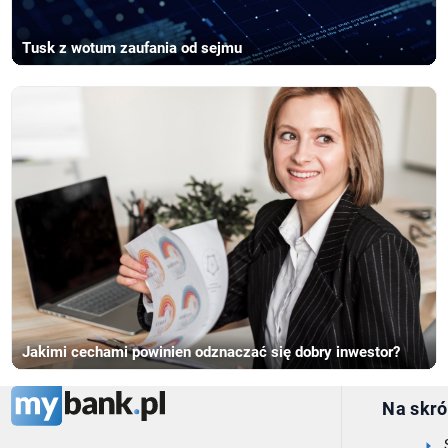
Tusk z wotum zaufania od sejmu
Jakimi cechami powinien odznaczać się dobry inwestor?
Na skró