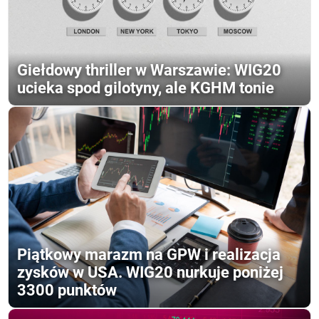
Giełdowy thriller w Warszawie: WIG20
ucieka spod gilotyny, ale KGHM tonie
Piątkowy marazm na GPW i realizacja
zysków w USA. WIG20 nurkuje poniżej
3300 punktów