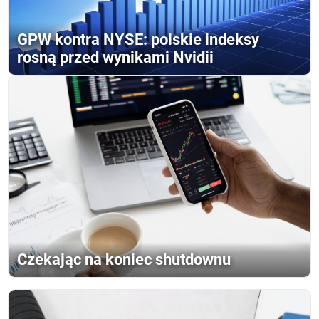
GPW kontra NYSE: polskie indeksy
rosną przed wynikami Nvidii
Czekając na koniec shutdownu