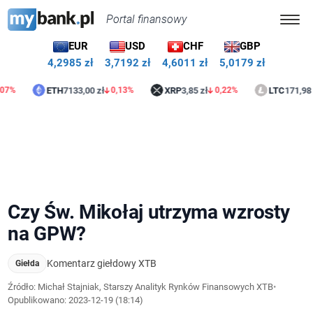
Portal finansowy
EUR
USD
CHF
GBP
4,2985 zł
3,7192 zł
4,6011 zł
5,0179 zł
ETH
7133,00 zł
XRP
3,85 zł
LTC
171,98 zł
0,13%
0,22%
1,4
Czy Św. Mikołaj utrzyma wzrosty
na GPW?
Komentarz giełdowy XTB
Giełda
Źródło: Michał Stajniak, Starszy Analityk Rynków Finansowych XTB
•
Opublikowano:
2023-12-19 (18:14)