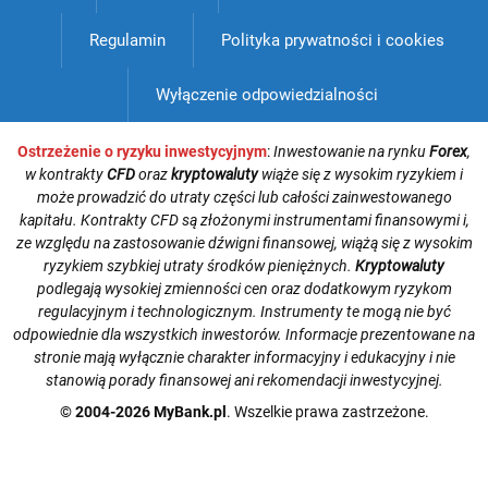
Regulamin
Polityka prywatności i cookies
Wyłączenie odpowiedzialności
Ostrzeżenie o ryzyku inwestycyjnym
:
Inwestowanie na rynku
Forex
,
w kontrakty
CFD
oraz
kryptowaluty
wiąże się z wysokim ryzykiem i
może prowadzić do utraty części lub całości zainwestowanego
kapitału. Kontrakty CFD są złożonymi instrumentami finansowymi i,
ze względu na zastosowanie dźwigni finansowej, wiążą się z wysokim
ryzykiem szybkiej utraty środków pieniężnych.
Kryptowaluty
podlegają wysokiej zmienności cen oraz dodatkowym ryzykom
regulacyjnym i technologicznym. Instrumenty te mogą nie być
odpowiednie dla wszystkich inwestorów. Informacje prezentowane na
stronie mają wyłącznie charakter informacyjny i edukacyjny i nie
stanowią porady finansowej ani rekomendacji inwestycyjnej.
© 2004-2026 MyBank.pl
. Wszelkie prawa zastrzeżone.