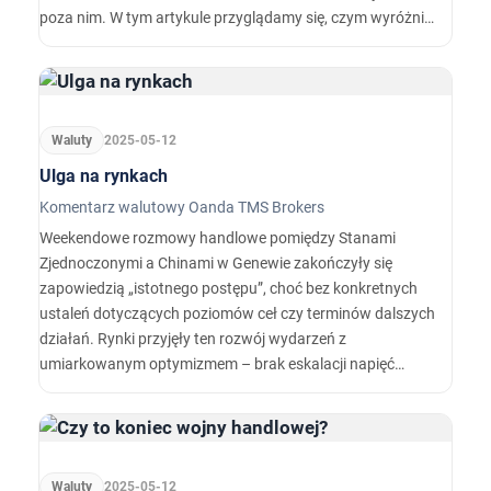
poza nim. W tym artykule przyglądamy się, czym wyróżnia
się A3 e-tron i czy warto rozważyć jego zakup.
Waluty
2025-05-12
Ulga na rynkach
Komentarz walutowy Oanda TMS Brokers
Weekendowe rozmowy handlowe pomiędzy Stanami
Zjednoczonymi a Chinami w Genewie zakończyły się
zapowiedzią „istotnego postępu”, choć bez konkretnych
ustaleń dotyczących poziomów ceł czy terminów dalszych
działań. Rynki przyjęły ten rozwój wydarzeń z
umiarkowanym optymizmem – brak eskalacji napięć
został odebrany jako ulga, a ryzyko natychmiastowego
pogorszenia relacji handlowych zostało oddalone.
Waluty
2025-05-12