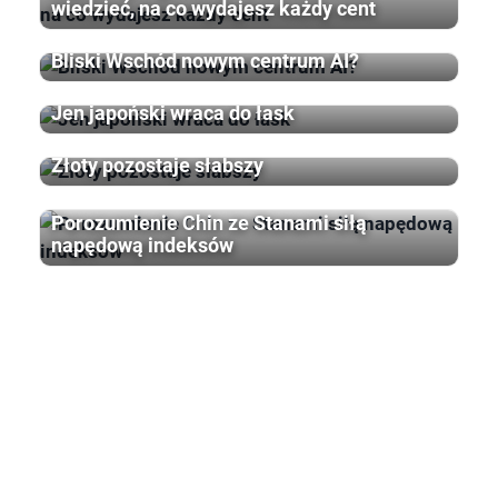
wiedzieć, na co wydajesz każdy cent
Bliski Wschód nowym centrum AI?
Jen japoński wraca do łask
Złoty pozostaje słabszy
Porozumienie Chin ze Stanami siłą
napędową indeksów