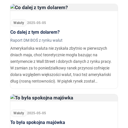
umożliwiając parom odkrywanie nowych miejsc w
komfortowych warunkach.
Waluty
2025-05-05
Co dalej z tym dolarem?
Raport DM BOŚ z rynku walut
Amerykańska waluta nie zyskała zbytnio w pierwszych
dniach maja, choć teoretycznie mogła bazując na
sentymencie z Wall Street i dobrych danych z rynku pracy.
W zamian za to poniedziałkowy ranek przynosi cofnięcie
dolara względem większości walut, traci też amerykański
dług (rosną rentowności). W piątek rynek został
"napompowany" oczekiwaniami, że w końcu rozpoczną się
wzajemne rozmowy pomiędzy USA, a Chinami, które
mogłyby przynieść obniżkę taryf.
Waluty
2025-05-05
To była spokojna majówka