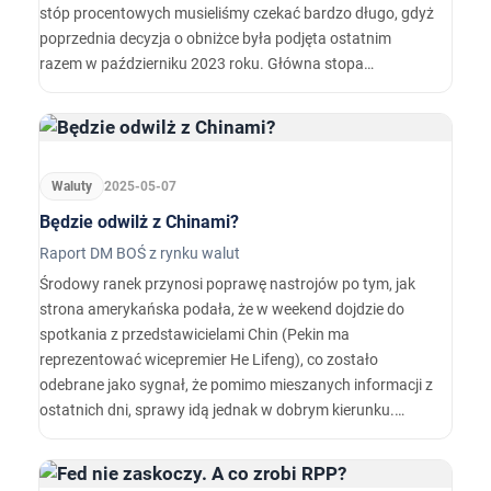
stóp procentowych musieliśmy czekać bardzo długo, gdyż
poprzednia decyzja o obniżce była podjęta ostatnim
razem w październiku 2023 roku. Główna stopa
procentowa została obniżona z poziomu 5,75% do
poziomu 5,25%. Co stało za dzisiejszą decyzją?
Waluty
2025-05-07
Będzie odwilż z Chinami?
Raport DM BOŚ z rynku walut
Środowy ranek przynosi poprawę nastrojów po tym, jak
strona amerykańska podała, że w weekend dojdzie do
spotkania z przedstawicielami Chin (Pekin ma
reprezentować wicepremier He Lifeng), co zostało
odebrane jako sygnał, że pomimo mieszanych informacji z
ostatnich dni, sprawy idą jednak w dobrym kierunku.
Rozmowy mają potrwać dwa dni, a Amerykanie będą
reprezentowani głównie przez Scotta Bessenta
(Sekretarza Skarbu) i Jamiesona Greera (przedstawiciela