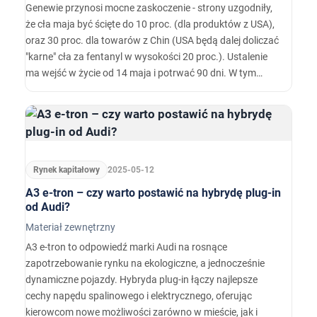
Genewie przynosi mocne zaskoczenie - strony uzgodniły,
że cła maja być ścięte do 10 proc. (dla produktów z USA),
oraz 30 proc. dla towarów z Chin (USA będą dalej doliczać
"karne" cła za fentanyl w wysokości 20 proc.). Ustalenie
ma wejść w życie od 14 maja i potrwać 90 dni. W tym
czasie strony mają pracować nad poważną umową
handlową.…
Rynek kapitałowy
2025-05-12
A3 e-tron – czy warto postawić na hybrydę plug-in
od Audi?
Materiał zewnętrzny
A3 e-tron to odpowiedź marki Audi na rosnące
zapotrzebowanie rynku na ekologiczne, a jednocześnie
dynamiczne pojazdy. Hybryda plug-in łączy najlepsze
cechy napędu spalinowego i elektrycznego, oferując
kierowcom nowe możliwości zarówno w mieście, jak i