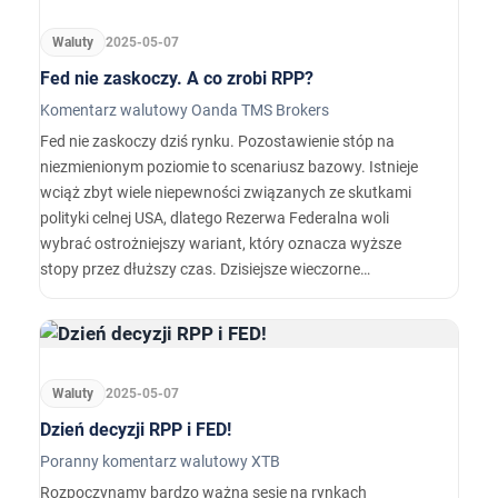
ds. handlu).
Waluty
2025-05-07
Fed nie zaskoczy. A co zrobi RPP?
Komentarz walutowy Oanda TMS Brokers
Fed nie zaskoczy dziś rynku. Pozostawienie stóp na
niezmienionym poziomie to scenariusz bazowy. Istnieje
wciąż zbyt wiele niepewności związanych ze skutkami
polityki celnej USA, dlatego Rezerwa Federalna woli
wybrać ostrożniejszy wariant, który oznacza wyższe
stopy przez dłuższy czas. Dzisiejsze wieczorne
wydarzenie nie powinno zatem stanowić przełomu dla
dolara amerykańskiego.
Waluty
2025-05-07
Dzień decyzji RPP i FED!
Poranny komentarz walutowy XTB
Rozpoczynamy bardzo ważną sesję na rynkach