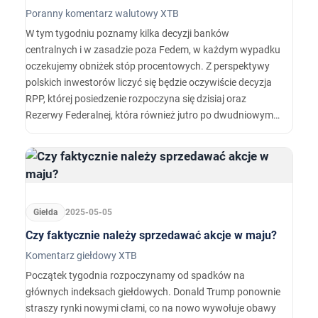
Poranny komentarz walutowy XTB
W tym tygodniu poznamy kilka decyzji banków
centralnych i w zasadzie poza Fedem, w każdym wypadku
oczekujemy obniżek stóp procentowych. Z perspektywy
polskich inwestorów liczyć się będzie oczywiście decyzja
RPP, której posiedzenie rozpoczyna się dzisiaj oraz
Rezerwy Federalnej, która również jutro po dwudniowym
posiedzeniu będzie prezentować swoją decyzję. Czego
oczekiwać po decyzjach banków centralnych i jakie ma to
znaczenie dla rynku?
Giełda
2025-05-05
Czy faktycznie należy sprzedawać akcje w maju?
Komentarz giełdowy XTB
Początek tygodnia rozpoczynamy od spadków na
głównych indeksach giełdowych. Donald Trump ponownie
straszy rynki nowymi cłami, co na nowo wywołuje obawy