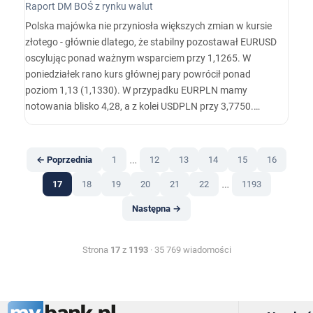
Raport DM BOŚ z rynku walut
Polska majówka nie przyniosła większych zmian w kursie
złotego - głównie dlatego, że stabilny pozostawał EURUSD
oscylując ponad ważnym wsparciem przy 1,1265. W
poniedziałek rano kurs głównej pary powrócił ponad
poziom 1,13 (1,1330). W przypadku EURPLN mamy
notowania blisko 4,28, a z kolei USDPLN przy 3,7750.…
…
← Poprzednia
1
12
13
14
15
16
…
17
18
19
20
21
22
1193
Następna →
Strona
17
z
1193
· 35 769 wiadomości