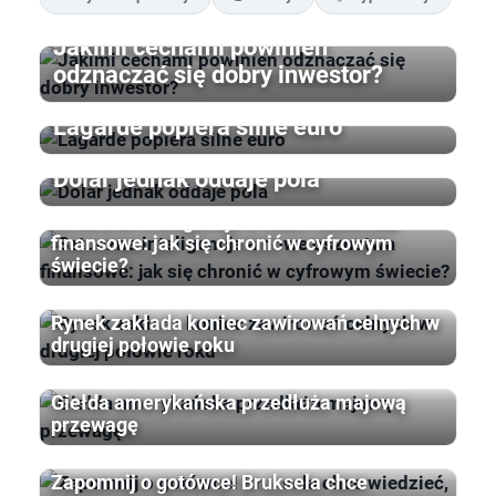
Jakimi cechami powinien
odznaczać się dobry inwestor?
Lagarde popiera silne euro
Dolar jednak oddaje pola
Sztuczna inteligencja a nowe oszustwa
finansowe: jak się chronić w cyfrowym
świecie?
Rynek zakłada koniec zawirowań celnych w
drugiej połowie roku
Giełda amerykańska przedłuża majową
przewagę
Zapomnij o gotówce! Bruksela chce