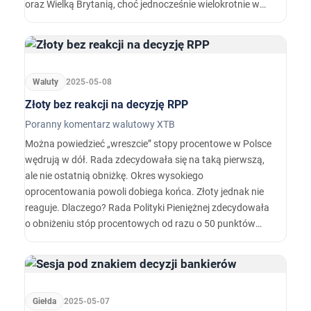
oraz Wielką Brytanią, choć jednocześnie wielokrotnie w
tym tygodniu Trump podminowywał ewentualną
skłonność do obniżania stawek celnych. Co to znaczy dla
rynku, a w szczególności dla amerykańskiego dolara?
Waluty
2025-05-08
Złoty bez reakcji na decyzję RPP
Poranny komentarz walutowy XTB
Można powiedzieć „wreszcie” stopy procentowe w Polsce
wędrują w dół. Rada zdecydowała się na taką pierwszą,
ale nie ostatnią obniżkę. Okres wysokiego
oprocentowania powoli dobiega końca. Złoty jednak nie
reaguje. Dlaczego? Rada Polityki Pieniężnej zdecydowała
o obniżeniu stóp procentowych od razu o 50 punktów
bazowych, w efekcie czego stopa referencyjna powędruje
z 5,75 na 5,25%.
Giełda
2025-05-07