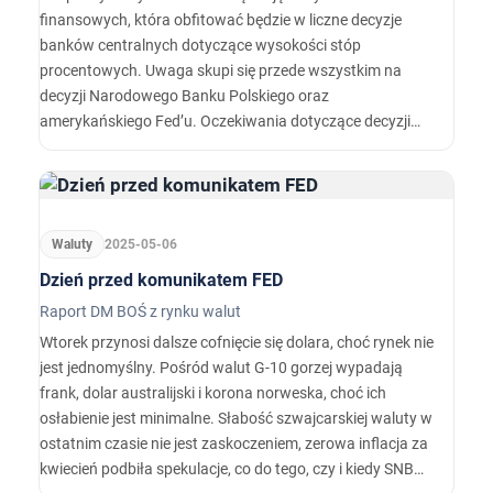
finansowych, która obfitować będzie w liczne decyzje
banków centralnych dotyczące wysokości stóp
procentowych. Uwaga skupi się przede wszystkim na
decyzji Narodowego Banku Polskiego oraz
amerykańskiego Fed’u. Oczekiwania dotyczące decyzji
RPP są dosyć jasne po wyraźnej zmianie komunikacji
sprzed miesiąca. Prezes Glapiński komentował, że w 2025
roku możliwe są dwa cięcia po 50 pb i taki scenariusz z
nawiązką wycenia rynek kontraktów FRA.
Waluty
2025-05-06
Dzień przed komunikatem FED
Raport DM BOŚ z rynku walut
Wtorek przynosi dalsze cofnięcie się dolara, choć rynek nie
jest jednomyślny. Pośród walut G-10 gorzej wypadają
frank, dolar australijski i korona norweska, choć ich
osłabienie jest minimalne. Słabość szwajcarskiej waluty w
ostatnim czasie nie jest zaskoczeniem, zerowa inflacja za
kwiecień podbiła spekulacje, co do tego, czy i kiedy SNB