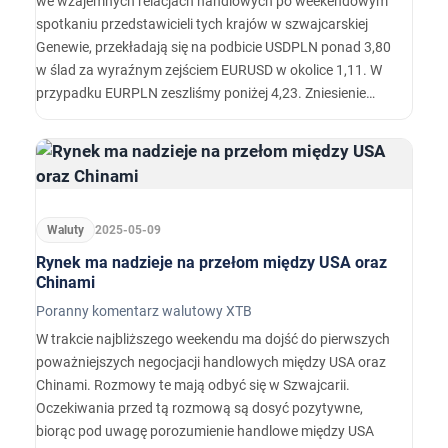
we wzajemnych relacjach handlowych po weekendowym
spotkaniu przedstawicieli tych krajów w szwajcarskiej
Genewie, przekładają się na podbicie USDPLN ponad 3,80
w ślad za wyraźnym zejściem EURUSD w okolice 1,11. W
przypadku EURPLN zeszliśmy poniżej 4,23. Zniesienie
wzajemnych ceł pomiędzy USA, a Chinami jest o wiele
bardziej znaczące, niż to spekulował rynek jeszcze w
miniony piątek.
Waluty
2025-05-09
Rynek ma nadzieje na przełom między USA oraz
Chinami
Poranny komentarz walutowy XTB
W trakcie najbliższego weekendu ma dojść do pierwszych
poważniejszych negocjacji handlowych między USA oraz
Chinami. Rozmowy te mają odbyć się w Szwajcarii.
Oczekiwania przed tą rozmową są dosyć pozytywne,
biorąc pod uwagę porozumienie handlowe między USA