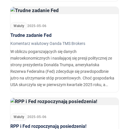
zdecyduje się na powrót ujemnych stóp procentowych.…
Waluty
2025-05-06
Trudne zadanie Fed
Komentarz walutowy Oanda TMS Brokers
W obliczu pogarszających się danych
makroekonomicznych i nasilającej się presji politycznej ze
strony prezydenta Donalda Trumpa, amerykańska
Rezerwa Federalna (Fed) zdecyduje się prawdopodbnie
jutro na utrzymanie stóp procentowych. Choć gospodarka
USA skurczyła się w pierwszym kwartale 2025 roku, a
inflacja PCE spadła do poziomu 2,3 proc. – bliskiego celu
inflacyjnego Fed – bank centralny nie planuje jeszcze
rozpocząć cyklu obniżek.
Waluty
2025-05-06
RPP i Fed rozpoczynają posiedzenia!