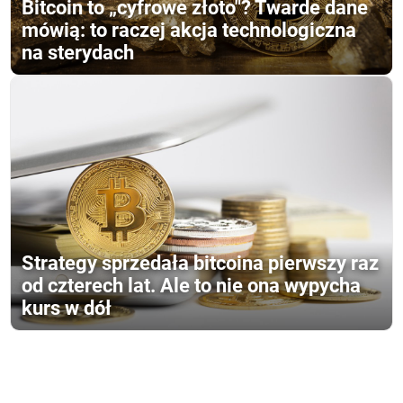
Bitcoin to „cyfrowe złoto"? Twarde dane
mówią: to raczej akcja technologiczna
na sterydach
Strategy sprzedała bitcoina pierwszy raz
od czterech lat. Ale to nie ona wypycha
kurs w dół