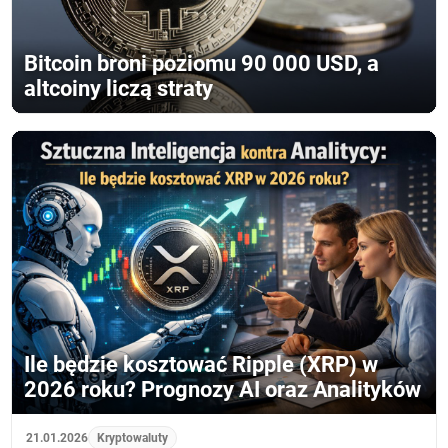
Bitcoin broni poziomu 90 000 USD, a
altcoiny liczą straty
Ile będzie kosztować Ripple (XRP) w
2026 roku? Prognozy AI oraz Analityków
21.01.2026
Kryptowaluty