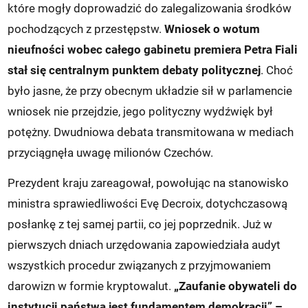
które mogły doprowadzić do zalegalizowania środków
pochodzących z przestępstw.
Wniosek o wotum
nieufności wobec całego gabinetu premiera Petra Fiali
stał się centralnym punktem debaty politycznej
. Choć
było jasne, że przy obecnym układzie sił w parlamencie
wniosek nie przejdzie, jego polityczny wydźwięk był
potężny. Dwudniowa debata transmitowana w mediach
przyciągnęła uwagę milionów Czechów.
Prezydent kraju zareagował, powołując na stanowisko
ministra sprawiedliwości Evę Decroix, dotychczasową
posłankę z tej samej partii, co jej poprzednik. Już w
pierwszych dniach urzędowania zapowiedziała audyt
wszystkich procedur związanych z przyjmowaniem
darowizn w formie kryptowalut.
„Zaufanie obywateli do
instytucji państwa jest fundamentem demokracji” –