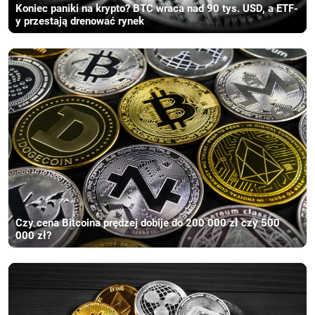
Koniec paniki na krypto? BTC wraca nad 90 tys. USD, a ETF-
y przestają drenować rynek
Czy cena Bitcoina prędzej dobije do 200 000 zł czy 500
000 zł?