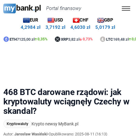
Portal finansowy
EUR
USD
CHF
GBP
4,2984 zł
3,7192 zł
4,6030 zł
5,0179 zł
TH
7125,00 zł
XRP
3,82 zł
LTC
169,48 zł
0,35%
0,73%
0,09%
468 BTC darowane rządowi: jak
kryptowaluty wciągnęły Czechy w
skandal?
Krypto newsy MyBank.pl
Kryptowaluty
Autor:
Jarosław Wasiński
•
Opublikowano:
2025-08-11 (16:13)