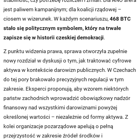
stabilność, czy potrzebę rozliczeń i zmian. Dla ANO afera
jest paliwem kampanijnym; dla koalicji rządowej –
ciosem w wizerunek. W każdym scenariuszu,
468 BTC
stało się politycznym symbolem, który na trwałe
zapisze się w historii czeskiej demokracji
.
Z punktu widzenia prawa, sprawa otworzyła zupełnie
nowy rozdział w dyskusji o tym, jak traktować cyfrowe
aktywa w kontekście darowizn publicznych. W Czechach
do tej pory brakowało precyzyjnych regulacji w tym
zakresie. Eksperci proponują, aby wzorem niektórych
państw zachodnich wprowadzić obowiązkowy nadzór
finansowy nad wszystkimi darowiznami powyżej
określonej wartości – niezależnie od formy aktywa. Z
kolei organizacje pozarządowe apelują o pełną
przejrzystość w zakresie źródeł środków i