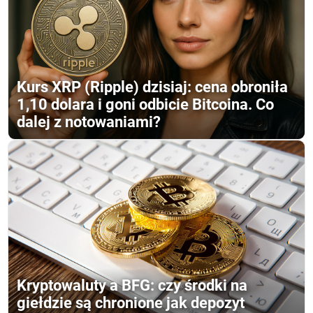
Kurs XRP (Ripple) dzisiaj: cena obroniła
1,10 dolara i goni odbicie Bitcoina. Co
dalej z notowaniami?
Kryptowaluty a BFG: czy środki na
giełdzie są chronione jak depozyt