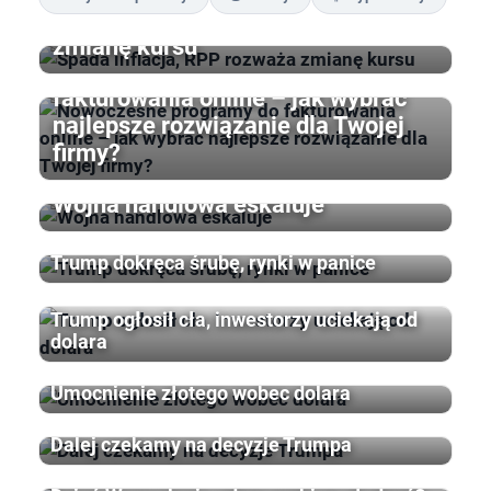
Spada inflacja, RPP rozważa
zmianę kursu
Nowoczesne programy do
fakturowania online – jak wybrać
najlepsze rozwiązanie dla Twojej
firmy?
Wojna handlowa eskaluje
Trump dokręca śrubę, rynki w panice
Trump ogłosił cła, inwestorzy uciekają od
dolara
Umocnienie złotego wobec dolara
Dalej czekamy na decyzje Trumpa