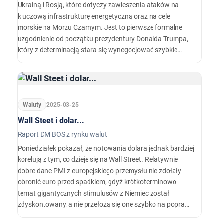
Ukrainą i Rosją, które dotyczy zawieszenia ataków na
kluczową infrastrukturę energetyczną oraz na cele
morskie na Morzu Czarnym. Jest to pierwsze formalne
uzgodnienie od początku prezydentury Donalda Trumpa,
który z determinacją stara się wynegocjować szybkie
zakończenie konfliktu i odbudować relacje z Kremlem. W
ocenie wielu obserwatorów, takie zaangażowanie USA
może znacząco wpłynąć na dalszy rozwój sytuacji w
regionie.
Waluty
2025-03-25
Wall Steet i dolar...
Raport DM BOŚ z rynku walut
Poniedziałek pokazał, że notowania dolara jednak bardziej
korelują z tym, co dzieje się na Wall Street. Relatywnie
dobre dane PMI z europejskiego przemysłu nie zdołały
obronić euro przed spadkiem, gdyż krótkoterminowo
temat gigantycznych stimulusów z Niemiec został
zdyskontowany, a nie przełożą się one szybko na poprawę
w realnej gospodarce, a z kolei paczka PMI z USA została