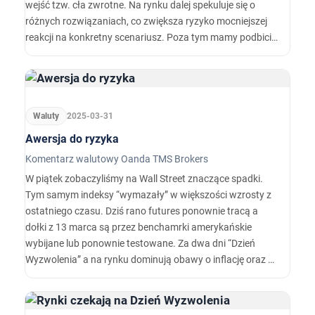
wejść tzw. cła zwrotne. Na rynku dalej spekuluje się o
różnych rozwiązaniach, co zwiększa ryzyko mocniejszej
reakcji na konkretny scenariusz. Poza tym mamy podbicie
tematów w geopolityce po słowach Trumpa nt. Rosji i
Iranu, choć pytanie czy brać je na poważnie.
Waluty
2025-03-31
Awersja do ryzyka
Komentarz walutowy Oanda TMS Brokers
W piątek zobaczyliśmy na Wall Street znaczące spadki.
Tym samym indeksy “wymazały” w większości wzrosty z
ostatniego czasu. Dziś rano futures ponownie tracą a
dołki z 13 marca są przez benchamrki amerykańskie
wybijane lub ponownie testowane. Za dwa dni “Dzień
Wyzwolenia” a na rynku dominują obawy o inflację oraz o
wojny handlowe. Dolar stracił ale złoty zachowuje się
zadziwiająco stabilnie. Dziś w Azji nastąpiła przecena,
Nikkei znalazł się na najniższym poziomie od sześciu