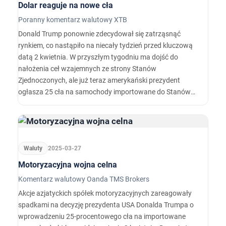
Dolar reaguje na nowe cła
Poranny komentarz walutowy XTB
Donald Trump ponownie zdecydował się zatrząsnąć
rynkiem, co nastąpiło na niecały tydzień przed kluczową
datą 2 kwietnia. W przyszłym tygodniu ma dojść do
nałożenia ceł wzajemnych ze strony Stanów
Zjednoczonych, ale już teraz amerykański prezydent
ogłasza 25 cła na samochody importowane do Stanów
Zjednoczonych. Oczywiście może to wpłynąć na ogromne
wzrosty cen w USA i ostatecznie doprowadzić do
problemów całej branży samochodowej.…
Waluty
2025-03-27
Motoryzacyjna wojna celna
Komentarz walutowy Oanda TMS Brokers
Akcje azjatyckich spółek motoryzacyjnych zareagowały
spadkami na decyzję prezydenta USA Donalda Trumpa o
wprowadzeniu 25-procentowego cła na importowane