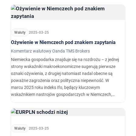
zinterpretowana dość specyficznie.
Waluty
2025-03-25
Ożywienie w Niemczech pod znakiem zapytania
Komentarz walutowy Oanda TMS Brokers
Niemiecka gospodarka znajduje się na rozdrożu – z jednej
strony wskaźniki makroekonomiczne sugerują pierwsze
oznaki ożywienia, z drugiej natomiast nadal obecne są
poważne zagrożenia oraz polityczna niepewność. W
marcu 2025 roku indeks Ifo, będący kluczowym
wskaźnikiem nastrojów gospodarczych w Niemczech,
wzrósł do poziomu 86.7, co jest najwyższą wartością od
lipca poprzedniego roku.
Waluty
2025-03-25