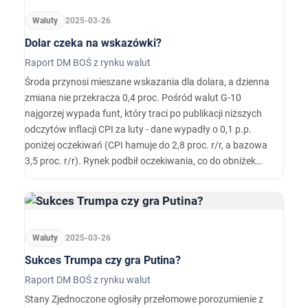
Waluty
2025-03-26
Dolar czeka na wskazówki?
Raport DM BOŚ z rynku walut
Środa przynosi mieszane wskazania dla dolara, a dzienna
zmiana nie przekracza 0,4 proc. Pośród walut G-10
najgorzej wypada funt, który traci po publikacji niższych
odczytów inflacji CPI za luty - dane wypadły o 0,1 p.p.
poniżej oczekiwań (CPI hamuje do 2,8 proc. r/r, a bazowa
3,5 proc. r/r). Rynek podbił oczekiwania, co do obniżek
stóp przez Bank Anglii - szanse na ruch o 25 punktów baz.
na posiedzeniu 8 maja wynoszą 46 proc., a 19 czerwca
wyraźnie przekraczają 80 proc.…
Waluty
2025-03-26
Sukces Trumpa czy gra Putina?
Raport DM BOŚ z rynku walut
Stany Zjednoczone ogłosiły przełomowe porozumienie z