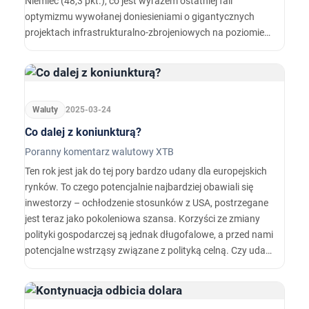
Niemiec (48,3 pkt.), co jest wyrazem ostatniej fali
optymizmu wywołanej doniesieniami o gigantycznych
projektach infrastrukturalno-zbrojeniowych na poziomie
całej UE, ale zwłaszcza Niemiec (w zeszłym tygodniu
Bundestag i Bundesrat zgodziły się na kluczową zmianę w
konstytucji).…
Waluty
2025-03-24
Co dalej z koniunkturą?
Poranny komentarz walutowy XTB
Ten rok jest jak do tej pory bardzo udany dla europejskich
rynków. To czego potencjalnie najbardziej obawiali się
inwestorzy – ochłodzenie stosunków z USA, postrzegane
jest teraz jako pokoleniowa szansa. Korzyści ze zmiany
polityki gospodarczej są jednak długofalowe, a przed nami
potencjalne wstrząsy związane z polityką celną. Czy uda
się przejść przez ten okres bez szwanku? Twarda, wręcz
cyniczna postawa Waszyngtonu w negocjacjach z
Moskwą wywołała szok i oburzenie w europejskich