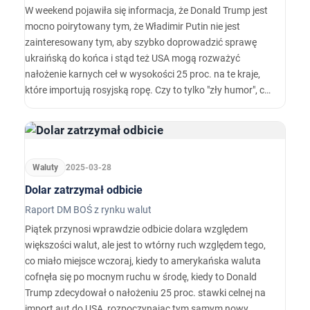
W weekend pojawiła się informacja, że Donald Trump jest
mocno poirytowany tym, że Władimir Putin nie jest
zainteresowany tym, aby szybko doprowadzić sprawę
ukraińską do końca i stąd też USA mogą rozważyć
nałożenie karnych ceł w wysokości 25 proc. na te kraje,
które importują rosyjską ropę. Czy to tylko "zły humor", czy
też realna groźba? Tak czy inaczej to kolejny dowód na to,
że proces pokojowy może się mocno wydłużyć i tym
samym rynki finansowe nie będą dalej "grać" tego wątku.
Waluty
2025-03-28
Dolar zatrzymał odbicie
Raport DM BOŚ z rynku walut
Piątek przynosi wprawdzie odbicie dolara względem
większości walut, ale jest to wtórny ruch względem tego,
co miało miejsce wczoraj, kiedy to amerykańska waluta
cofnęła się po mocnym ruchu w środę, kiedy to Donald
Trump zdecydował o nałożeniu 25 proc. stawki celnej na
import aut do USA, rozpoczynając tym samym nowy