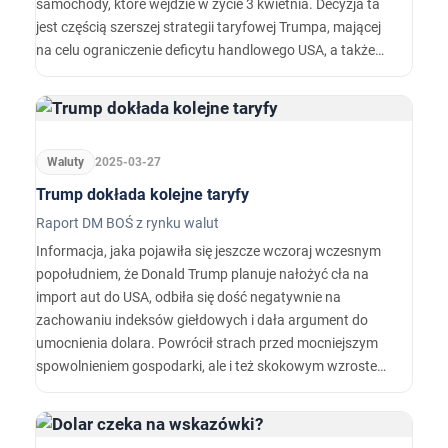
samochody, które wejdzie w życie 3 kwietnia. Decyzja ta
jest częścią szerszej strategii taryfowej Trumpa, mającej
na celu ograniczenie deficytu handlowego USA, a także
ochronę amerykańskiego przemysłu i miejsc pracy.…
Waluty
2025-03-27
Trump dokłada kolejne taryfy
Raport DM BOŚ z rynku walut
Informacja, jaka pojawiła się jeszcze wczoraj wczesnym
popołudniem, że Donald Trump planuje nałożyć cła na
import aut do USA, odbiła się dość negatywnie na
zachowaniu indeksów giełdowych i dała argument do
umocnienia dolara. Powrócił strach przed mocniejszym
spowolnieniem gospodarki, ale i też skokowym wzrostem
inflacji. Rynki nastawiły się w ostatnich dniach na to, że
tzw. cła zwrotne, jakie mają wejść w życie 2 kwietnia mogą
być łagodniejsze i zawierać wyjątki.…