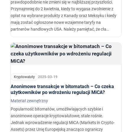
prawdopodobnie nie zmieni się w najbliższej przyszłości.
Przynajmniej do 2 kwietnia, kiedy to wygasa zwolnienie z
opłat na wybrane produkty z Kanady oraz Meksyku i kiedy
mają zostać ogłoszone nowe wzajemne taryfy na
partnerów handlowych USA. Należy pamiętać, że cła
mogą mieć dwa całkowicie przeciwstawne cele. Mogą być
stosowane jako narzędzie negocjacyjne lub jako
instrument długoterminowej polityki przemysłowej.
Kryptowaluty
2025-03-19
Anonimowe transakcje w bitomatach – Co czeka
użytkowników po wdrożeniu regulacji MiCA?
Materiał zewnętrzny
Popularność bitomatów, umożliwiających szybkie i
anonimowe operacje kryptowalutowe, stale rośnie.
Jednak wprowadzenie regulacji MiCA (Markets in Crypto-
Assets) przez Unię Europejską znacząco ograniczy