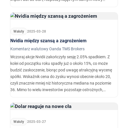
rozdział w zainicjowanej przez siebie wojnie handlowej.
Waluty
2025-03-28
Nvidia między szansą a zagrożeniem
Komentarz walutowy Oanda TMS Brokers
Wczoraj akcje Nvidii zakończyły sesję 2.05% spadkiem. Z
kolei od początku roku spadły już o około 15%, co może
budzić zaskoczenie, biorąc pod uwagę atrakcyjną wycenę
spółki. Wskaźnik cena do zysku wynosi obecnie około 20,
czyli znacznie mniej niż historyczna mediana na poziomie
36. Mimo to wielu inwestorów pozostaje ostrożnych,
głównie z powodu licznych czynników ryzyka związanych
z geopolityką oraz regulacjami dotyczącymi eksportu
zaawansowanych technologii.
Waluty
2025-03-27