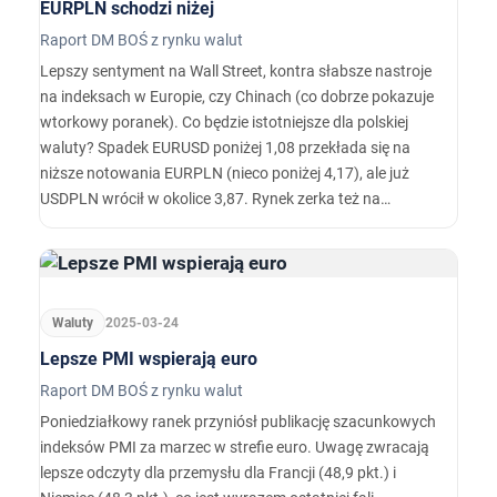
EURPLN schodzi niżej
Raport DM BOŚ z rynku walut
Lepszy sentyment na Wall Street, kontra słabsze nastroje
na indeksach w Europie, czy Chinach (co dobrze pokazuje
wtorkowy poranek). Co będzie istotniejsze dla polskiej
waluty? Spadek EURUSD poniżej 1,08 przekłada się na
niższe notowania EURPLN (nieco poniżej 4,17), ale już
USDPLN wrócił w okolice 3,87. Rynek zerka też na
doniesienia dotyczące rozmów pomiędzy USA, a Rosją,
gdzie ważą się losy Ukrainy - konkretów jednak nie ma i
jest ryzyko, ...
Waluty
2025-03-24
Lepsze PMI wspierają euro
Raport DM BOŚ z rynku walut
Poniedziałkowy ranek przyniósł publikację szacunkowych
indeksów PMI za marzec w strefie euro. Uwagę zwracają
lepsze odczyty dla przemysłu dla Francji (48,9 pkt.) i