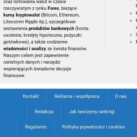
oraz notowania walut w czasie
rzeczywistym z rynku
Forex
, bieżące
kursy kryptowalut
(Bitcoin, Ethereum,
Litecoinm Ripple itp.), szczegółowe
zestawienia
produktów bankowych
(konta
osobiste, kredyty hipoteczne, pożyczki
gotówkowe), a także codzienne
wiadomości i analizy
ze świata finansów.
Naszym celem jest zapewnienie
rzetelnych danych i narzędzi
wspierających świadome decyzje
finansowe.
Kontakt
Reklama i współpraca
O nas
Redakcja
Jak tworzymy rankingi
Regulamin
Polityka prywatności i cookies