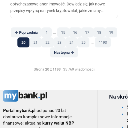
dotychczasową anonimowość. Dowiedz się, jak nowe
przepisy wpłyną na rynek kryptowalut, jakie zmiany
czekają użytkowników popularnych bitomatów, takich jak
bitomat Gdańsk czy btc Poznań, i jak najlepiej
przygotować się na te zmiany.
…
← Poprzednia
1
15
16
17
18
19
…
20
21
22
23
24
25
1193
Następna →
Strona
20
z
1193
· 35 769 wiadomości
Na skró
Portal mybank.pl
od ponad 20 lat
dostarcza kompleksowe informacje
finansowe: aktualne
kursy walut NBP