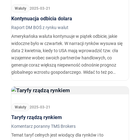
stolicach.
Waluty
2025-03-21
Kontynuacja odbicia dolara
Raport DM BOŚ z rynku walut
Amerykańska waluta kontynuuje w piątek odbicie, jakie
widoczne było w czwartek. W narracji rynków wysuwa się
data 2 kwietnia, kiedy to USA mają wprowadzić tzw. cła
wzajemne wobec swoich partnerów handlowych, co
generuje coraz większą niepewność odnośnie prognoz
globalnego wzrostu gospodarczego. Widać to też po
rynkach akcji - zwyżki nie pociągnęła Wall Street, a giełdy
w Azji, czy Europie spadają.…
Waluty
2025-03-21
Taryfy rządzą rynkiem
Komentarz poranny TMS Brokers
Temat taryf celnych jest wiodący dla rynków i to