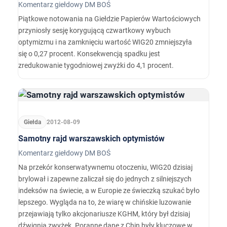
Komentarz giełdowy DM BOŚ
Piątkowe notowania na Giełdzie Papierów Wartościowych
przyniosły sesję korygującą czwartkowy wybuch
optymizmu i na zamknięciu wartość WIG20 zmniejszyła
się o 0,27 procent. Konsekwencją spadku jest
zredukowanie tygodniowej zwyżki do 4,1 procent.
Giełda
2012-08-09
Samotny rajd warszawskich optymistów
Komentarz giełdowy DM BOŚ
Na przekór konserwatywnemu otoczeniu, WIG20 dzisiaj
brylował i zapewne zaliczał się do jednych z silniejszych
indeksów na świecie, a w Europie ze świeczką szukać było
lepszego. Wygląda na to, że wiarę w chińskie luzowanie
przejawiają tylko akcjonariusze KGHM, który był dzisiaj
dźwignią zwyżek. Poranne dane z Chin były kluczowe w