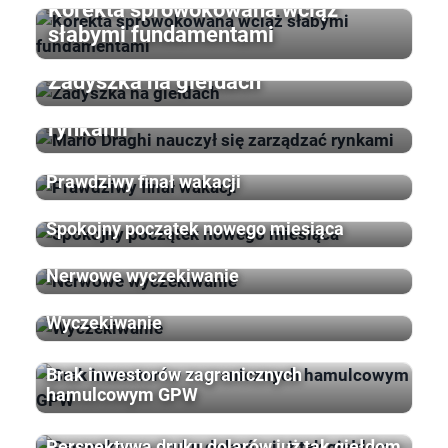
Korekta sprowokowana wciąż
słabymi fundamentami
Zadyszka na giełdach
Mario Draghi nauczył się zarządzać
rynkami
Prawdziwy finał wakacji
Spokojny początek nowego miesiąca
Nerwowe wyczekiwanie
Wyczekiwanie
Brak inwestorów zagranicznych
hamulcowym GPW
Perspektywa druku dolarów już tak giełdom