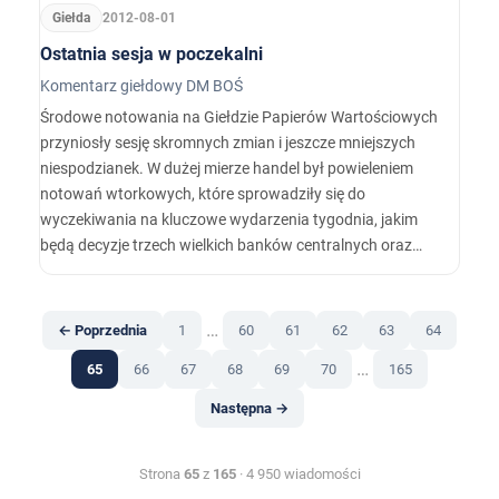
Giełda
2012-08-01
Ostatnia sesja w poczekalni
Komentarz giełdowy DM BOŚ
Środowe notowania na Giełdzie Papierów Wartościowych
przyniosły sesję skromnych zmian i jeszcze mniejszych
niespodzianek. W dużej mierze handel był powieleniem
notowań wtorkowych, które sprowadziły się do
wyczekiwania na kluczowe wydarzenia tygodnia, jakim
będą decyzje trzech wielkich banków centralnych oraz
publikacja danych z amerykańskiego rynku pracy.
…
← Poprzednia
1
60
61
62
63
64
…
65
66
67
68
69
70
165
Następna →
Strona
65
z
165
· 4 950 wiadomości