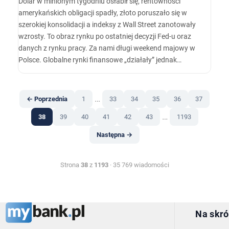
Dolar w minionym tygodniu osłabił się, rentowności
amerykańskich obligacji spadły, złoto poruszało się w
szerokiej konsolidacji a indeksy z Wall Street zanotowały
wzrosty. To obraz rynku po ostatniej decyzji Fed-u oraz
danych z rynku pracy. Za nami długi weekend majowy w
Polsce. Globalne rynki finansowe „działały” jednak
normalnie. Inwestorzy otrzymali kolejną paczkę danych do
„przetrawienia” a także decyzję Rezerwy Federalnej oraz
konferencję prasową Powell-a.
…
← Poprzednia
1
33
34
35
36
37
…
38
39
40
41
42
43
1193
Następna →
Strona
38
z
1193
· 35 769 wiadomości
Na skró