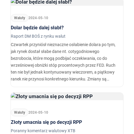
Waluty
2024-05-10
Dolar będzie dalej słabł?
Raport DM BOŚ z rynku walut
Czwartek przyniósł nieznaczne osłabienie dolara po tym,
jak rynek dostał słabe dane nt. cotygodniowego
bezrobocia, które mogą podbijać oczekiwania, co do
wrześniowej obniżki stóp procentowych przez FED. Ruch
ten nie był jednak kontynuowany wieczorem, a piątkowy
ranek nie przynosi konkretnego kierunku. Zmiany są
kosmetyczne - pośród G-10 najlepiej wypada korona
norweska, a najsłabsze są dolar nowozelandzki i japoński
jen.
Waluty
2024-05-10
Złoty umacnia się po decyzji RPP
Poranny komentarz walutowy XTB