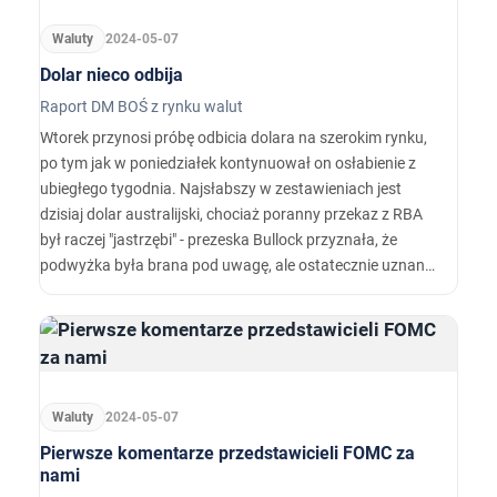
Waluty
2024-05-07
Dolar nieco odbija
Raport DM BOŚ z rynku walut
Wtorek przynosi próbę odbicia dolara na szerokim rynku,
po tym jak w poniedziałek kontynuował on osłabienie z
ubiegłego tygodnia. Najsłabszy w zestawieniach jest
dzisiaj dolar australijski, chociaż poranny przekaz z RBA
był raczej "jastrzębi" - prezeska Bullock przyznała, że
podwyżka była brana pod uwagę, ale ostatecznie uznano,
że obecny poziom stóp jest odpowiedni.…
Waluty
2024-05-07
Pierwsze komentarze przedstawicieli FOMC za
nami