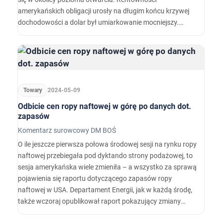
amerykańskich obligacji urosły na długim końcu krzywej
dochodowości a dolar był umiarkowanie mocniejszy.
Inwestorzy czekają na kolejną porcję danych o inflacji w
USA (przyszła środa).
Towary
2024-05-09
Odbicie cen ropy naftowej w górę po danych dot.
zapasów
Komentarz surowcowy DM BOŚ
O ile jeszcze pierwsza połowa środowej sesji na rynku ropy
naftowej przebiegała pod dyktando strony podażowej, to
sesja amerykańska wiele zmieniła – a wszystko za sprawą
pojawienia się raportu dotyczącego zapasów ropy
naftowej w USA. Departament Energii, jak w każdą środę,
także wczoraj opublikował raport pokazujący zmiany
zapasów paliw w poprzednim tygodniu.