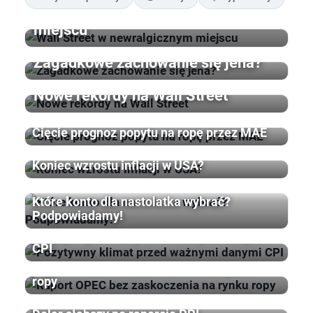
Wall Street w newralgicznym
miejscu
Zagadkowe zachowanie się jena?
Nowe rekordy na Wall Street
Cięcie prognoz popytu na ropę przez MAE
Koniec wzrostu inflacji w USA?
Które konto dla nastolatka wybrać?
Podpowiadamy!
Pozytywny klimat przed ważnymi danymi
CPI
Raport OPEC bez zaskoczenia na rynku
ropy