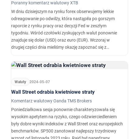
Poranny komentarz walutowy XTB
W dniu dzisiejszym na rynku forex obserwujemy lekkie
odreagowanie po odwilży, która nastąpiła po gorszym
raporcie z rynku pracy oraz decyzji Fed w zeszłym
tygodniu. Wśród czołówki zyskujących walut ponownie
znajduje się dolar (USD) oraz euro (EUR). Wczoraj w
drugiej części dnia mieliśmy okazję zapoznać się z
pierwszymi opiniami przedstawicieli FOMC po kluczowych
danych z rynku pracy w zeszłym tygodniu oraz po
majowej decyzji Fed.
Waluty
2024-05-07
Wall Street odrabia kwietniowe straty
Komentarz walutowy Oanda TMS Brokers
Poniedziałkowa sesja ponownie charakteryzowała się
wysokim apetytem na ryzyko, czego odzwierciedleniem
były dobre wyniki indeksów z Wall Street oraz europejskich
benchmarków. SP500 zanotował najlepszy trzydniowy
wzrost od listopada 2023 roku. Rajd był napędzany