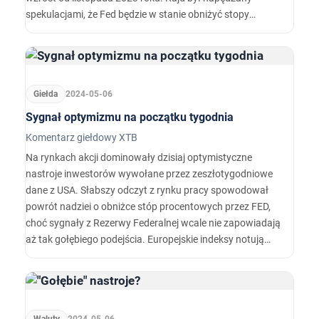
spekulacjami, że Fed będzie w stanie obniżyć stopy
procentowe w tym roku. Obecne nastroje to wciąż
pokłosie ubiegłotygodniowych wydarzeń (NFP oraz
FOMC) ale również solidnych wyników spółek za I kwartał.
Giełda
2024-05-06
Sygnał optymizmu na początku tygodnia
Komentarz giełdowy XTB
Na rynkach akcji dominowały dzisiaj optymistyczne
nastroje inwestorów wywołane przez zeszłotygodniowe
dane z USA. Słabszy odczyt z rynku pracy spowodował
powrót nadziei o obniżce stóp procentowych przez FED,
choć sygnały z Rezerwy Federalnej wcale nie zapowiadają
aż tak gołębiego podejścia. Europejskie indeksy notują
lekkie wzrosty, wśród których niemiecki DAX wzrasta o
0,87%, FTSE 100 0,51%, a największym zwycięzcą
dzisiejszej sesji jest polski WIG, który podwyższył się o
2,58%.