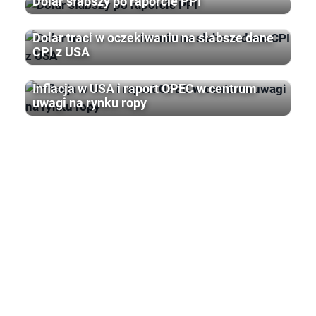
Dolar słabszy po raporcie PPI
Dolar traci w oczekiwaniu na słabsze dane
CPI z USA
Inflacja w USA i raport OPEC w centrum
uwagi na rynku ropy