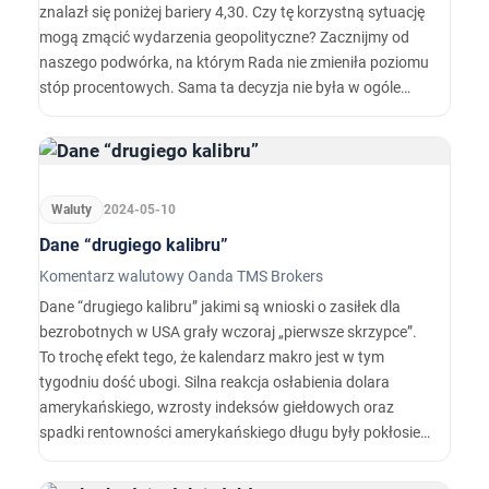
znalazł się poniżej bariery 4,30. Czy tę korzystną sytuację
mogą zmącić wydarzenia geopolityczne? Zacznijmy od
naszego podwórka, na którym Rada nie zmieniła poziomu
stóp procentowych. Sama ta decyzja nie była w ogóle
zaskoczeniem, rynek koncentrował się na wypowiedziach
prezesa, aby wyrobić sobie opinię co do szansy na obniżkę
stóp w tym roku.
Waluty
2024-05-10
Dane “drugiego kalibru”
Komentarz walutowy Oanda TMS Brokers
Dane “drugiego kalibru” jakimi są wnioski o zasiłek dla
bezrobotnych w USA grały wczoraj „pierwsze skrzypce”.
To trochę efekt tego, że kalendarz makro jest w tym
tygodniu dość ubogi. Silna reakcja osłabienia dolara
amerykańskiego, wzrosty indeksów giełdowych oraz
spadki rentowności amerykańskiego długu były pokłosiem
dość dużej niespodzianki jaką otrzymaliśmy.