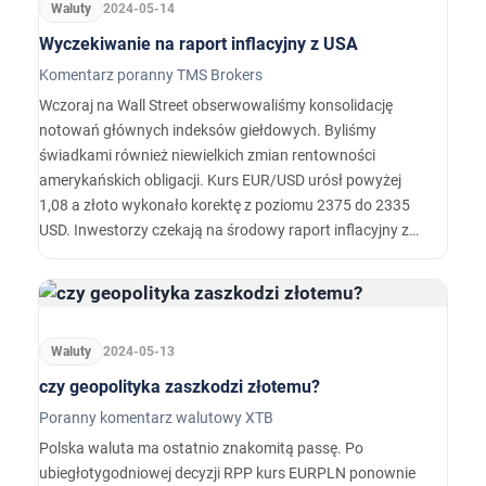
Waluty
2024-05-14
Wyczekiwanie na raport inflacyjny z USA
Komentarz poranny TMS Brokers
Wczoraj na Wall Street obserwowaliśmy konsolidację
notowań głównych indeksów giełdowych. Byliśmy
świadkami również niewielkich zmian rentowności
amerykańskich obligacji. Kurs EUR/USD urósł powyżej
1,08 a złoto wykonało korektę z poziomu 2375 do 2335
USD. Inwestorzy czekają na środowy raport inflacyjny z
USA, który może wzmocnić narrację o wyższych stopach
procentowych przez dłuższy czas tego roku.
Waluty
2024-05-13
czy geopolityka zaszkodzi złotemu?
Poranny komentarz walutowy XTB
Polska waluta ma ostatnio znakomitą passę. Po
ubiegłotygodniowej decyzji RPP kurs EURPLN ponownie