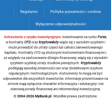
Regulamin
Polityka prywatności i cookies
Wyłączenie odpowiedzialności
Ostrzeżenie o ryzyku inwestycyjnym
:
Inwestowanie na rynku
Forex
,
w kontrakty
CFD
oraz
kryptowaluty
wiąże się z wysokim ryzykiem i
może prowadzić do utraty części lub całości zainwestowanego
kapitału. Kontrakty CFD są złożonymi instrumentami finansowymi i,
ze względu na zastosowanie dźwigni finansowej, wiążą się z wysokim
ryzykiem szybkiej utraty środków pieniężnych.
Kryptowaluty
podlegają wysokiej zmienności cen oraz dodatkowym ryzykom
regulacyjnym i technologicznym. Instrumenty te mogą nie być
odpowiednie dla wszystkich inwestorów. Informacje prezentowane na
stronie mają wyłącznie charakter informacyjny i edukacyjny i nie
stanowią porady finansowej ani rekomendacji inwestycyjnej.
© 2004-2026 MyBank.pl
. Wszelkie prawa zastrzeżone.