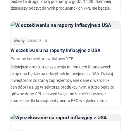
będzie ta druga, którą poznamy o godz. 14:30. Niemniej
dzisiejszy odczyt danych producenckich PPI, nie będzie
bez znaczenia. Oczekuje się, że w kwietniu PPI lekko
wzrosła do 2,2 proc. r/r z 2,1 proc. r/r, a bazowa
pozostała na poziomie 2,4 proc. r/r.…
Waluty
2024-05-14
W oczekiwaniu na raporty inflacyjne z USA
Poranny komentarz walutowy XTB
Dzisiejsza oraz jutrzejsza sesja na rynkach finansowych
skupiona będzie na odczytach inflacyjnych z USA. Dzisiaj
inwestorom zostaną zaprezentowane dane o wzroście
cen dóbr i usług w sektorze produkcyjnym, a jutro będą to
główne dane CPI. Ich wydźwięk może mieć kluczowe
znaczenie dla kreacji sentymentu FED względem stóp
procentowych, dlatego możemy spodziewać się, że
najbliższe dwie sesją będą na rynkach wywoływały spore
skoki zmienności.