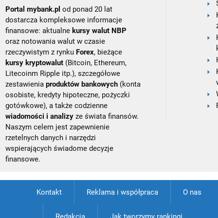
Portal mybank.pl
od ponad 20 lat
dostarcza kompleksowe informacje
finansowe: aktualne
kursy walut NBP
oraz notowania walut w czasie
rzeczywistym z rynku
Forex
, bieżące
kursy kryptowalut
(Bitcoin, Ethereum,
Litecoinm Ripple itp.), szczegółowe
zestawienia
produktów bankowych
(konta
osobiste, kredyty hipoteczne, pożyczki
gotówkowe), a także codzienne
wiadomości i analizy
ze świata finansów.
Naszym celem jest zapewnienie
rzetelnych danych i narzędzi
wspierających świadome decyzje
finansowe.
Kontakt
Reklama i współpraca
O nas
Redakcja
Jak tworzymy rankingi