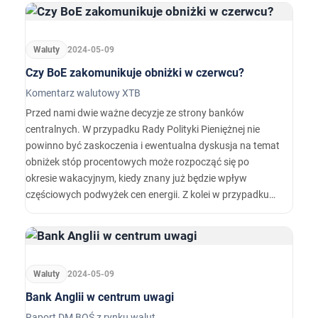
Waluty
2024-05-09
Czy BoE zakomunikuje obniżki w czerwcu?
Komentarz walutowy XTB
Przed nami dwie ważne decyzje ze strony banków
centralnych. W przypadku Rady Polityki Pieniężnej nie
powinno być zaskoczenia i ewentualna dyskusja na temat
obniżek stóp procentowych może rozpocząć się po
okresie wakacyjnym, kiedy znany już będzie wpływ
częściowych podwyżek cen energii. Z kolei w przypadku
Banku Anglii może pojawić się więcej głosów za obniżką,
co sugerowałoby, że również w przypadku Wielkiej Brytanii
możliwe są obniżki jeszcze w czerwcu.
Waluty
2024-05-09
Bank Anglii w centrum uwagi
Raport DM BOŚ z rynku walut