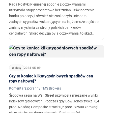
Rada Polityki Pieniężnej zgodnie z oczekiwaniami
utrzymała stopy procentowe bez zmian. Oświadczenie
banku po decyzji również nie zaskoczyło i nie dało
żadnych sygnałów wskazujących na to, że może dojść do
zmiany myślenia ze strony polskich bankierów
centralnych. Skoro decyzja była oczekiwania, to skąd
umocnienie złotego? Najprawdopodobniej ze
zwiększającej się dywergencji pomiędzy bankami
centralnymi.
Waluty
2024-05-09
Czy to koniec kilkutygodniowych spadków cen
ropy naftowej?
Komentarz poranny TMS Brokers
Środowa sesja na Wall Street przyniosła mieszane wyniki
indeksów giełdowych. Podczas gdy Dow Jones zyskał 0,4
proc. Nasdaq Composite stracił 0,2 proc. SP500 zamknął
się w okolicy poziomu otwarcia. Rentowności