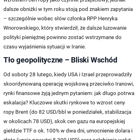
dalsze obniżki w tym roku stoją pod znakiem zapytania
– szczególnie wobec słów członka RPP Henryka
Wnorowskiego, który stwierdził, że dalsze luzowanie
polityki pieniężnej powinno zostać wstrzymane do
czasu wyjaśnienia sytuacji w Iranie.
Tło geopolityczne – Bliski Wschód
Od soboty 28 lutego, kiedy USA i Izrael przeprowadziły
skoordynowaną operację wojskową przeciwko Iranowi,
rynki finansowe żyją jednym pytaniem: jak długo potrwa
eskalacja? Kluczowe skutki rynkowe to wzrost ceny
ropy Brent (do 82 USD/bbl w poniedziałek, stabilizacja
w okolicach 78 USD), skok cen gazu na europejskiej
giełdzie TTF o ok. 100% w dwa dni, umocnienie dolara i
złota (uncja powyżej 5 300 USD) oraz osłabienie walut