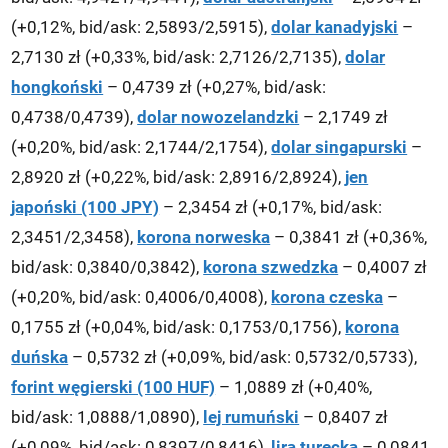
(+0,12%, bid/ask: 2,5893/2,5915),
dolar kanadyjski
–
2,7130 zł (+0,33%, bid/ask: 2,7126/2,7135),
dolar
hongkoński
– 0,4739 zł (+0,27%, bid/ask:
0,4738/0,4739),
dolar nowozelandzki
– 2,1749 zł
(+0,20%, bid/ask: 2,1744/2,1754),
dolar singapurski
–
2,8920 zł (+0,22%, bid/ask: 2,8916/2,8924),
jen
japoński (100 JPY)
– 2,3454 zł (+0,17%, bid/ask:
2,3451/2,3458),
korona norweska
– 0,3841 zł (+0,36%,
bid/ask: 0,3840/0,3842),
korona szwedzka
– 0,4007 zł
(+0,20%, bid/ask: 0,4006/0,4008),
korona czeska
–
0,1755 zł (+0,04%, bid/ask: 0,1753/0,1756),
korona
duńska
– 0,5732 zł (+0,09%, bid/ask: 0,5732/0,5733),
forint węgierski (100 HUF)
– 1,0889 zł (+0,40%,
bid/ask: 1,0888/1,0890),
lej rumuński
– 0,8407 zł
(+0,09%, bid/ask: 0,8397/0,8416),
lira turecka
– 0,0841