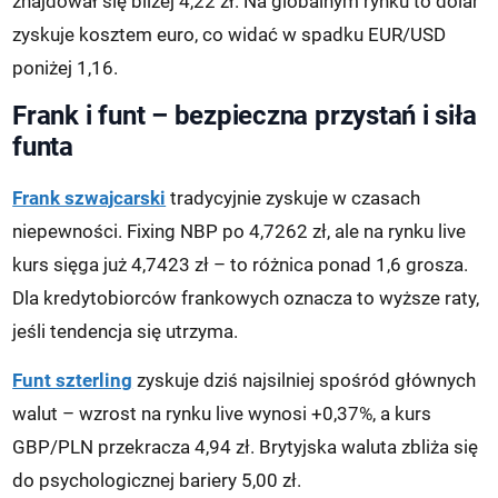
znajdował się bliżej 4,22 zł. Na globalnym rynku to dolar
zyskuje kosztem euro, co widać w spadku EUR/USD
poniżej 1,16.
Frank i funt – bezpieczna przystań i siła
funta
Frank szwajcarski
tradycyjnie zyskuje w czasach
niepewności. Fixing NBP po 4,7262 zł, ale na rynku live
kurs sięga już 4,7423 zł – to różnica ponad 1,6 grosza.
Dla kredytobiorców frankowych oznacza to wyższe raty,
jeśli tendencja się utrzyma.
Funt szterling
zyskuje dziś najsilniej spośród głównych
walut – wzrost na rynku live wynosi +0,37%, a kurs
GBP/PLN przekracza 4,94 zł. Brytyjska waluta zbliża się
do psychologicznej bariery 5,00 zł.