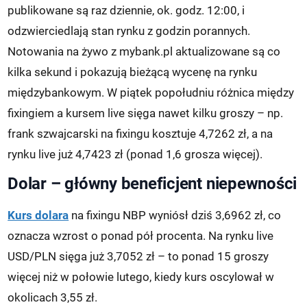
publikowane są raz dziennie, ok. godz. 12:00, i
odzwierciedlają stan rynku z godzin porannych.
Notowania na żywo z mybank.pl aktualizowane są co
kilka sekund i pokazują bieżącą wycenę na rynku
międzybankowym. W piątek popołudniu różnica między
fixingiem a kursem live sięga nawet kilku groszy – np.
frank szwajcarski na fixingu kosztuje 4,7262 zł, a na
rynku live już 4,7423 zł (ponad 1,6 grosza więcej).
Dolar – główny beneficjent niepewności
Kurs dolara
na fixingu NBP wyniósł dziś 3,6962 zł, co
oznacza wzrost o ponad pół procenta. Na rynku live
USD/PLN sięga już 3,7052 zł – to ponad 15 groszy
więcej niż w połowie lutego, kiedy kurs oscylował w
okolicach 3,55 zł.