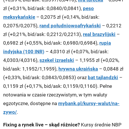
zł (+0,31%, bid/ask: 0,0840/0,0841),
peso
meksykańskie
– 0,2075 zł (+0,14%, bid/ask:
0,2075/0,2075),
rand południowoafrykański
– 0,2212
zł (+0,21%, bid/ask: 0,2212/0,2213),
real brazylijski
–
0,6982 zł (+0,55%, bid/ask: 0,6980/0,6984),
rupia
indyjska (100 INR)
– 4,0310 zł (+0,07%, bid/ask:
4,0303/4,0316),
szekel izraelski
– 1,1955 zł (+0,02%,
bid/ask: 1,1952/1,1959),
hrywna ukraińska
– 0,0848 zł
(+0,33%, bid/ask: 0,0843/0,0853) oraz
bat tajlandzki
–
0,1159 zł (+0,17%, bid/ask: 0,1159/0,1160). Pełne
notowania w czasie rzeczywistym, w tym waluty
egzotyczne, dostępne na
mybank.pl/kursy-walut/na-
zywo/
.
Fixing a rynek live – skąd różnice?
Kursy średnie NBP