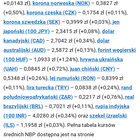
+0,0143 zł),
korona norweska (NOK)
– 0,3827 zł
(+0,50%),
korona czeska (CZK)
– 0,1754 zł (+0,11%),
korona szwedzka (SEK)
– 0,3999 zł (+0,03%),
jen
japoński (100 JPY)
– 2,3415 zł (+0,08%),
dolar
kanadyjski (CAD)
– 2,7042 zł (+0,34%),
dolar
australijski (AUD)
– 2,5872 zł (+0,13%),
forint węgierski
(100 HUF)
– 1,0933 zł (+1,24%),
hrywna ukraińska
(UAH)
– 0,0845 zł (+0,72%),
juan chiński (CNY)
–
0,5348 zł (+0,26%),
lej rumuński (RON)
– 0,8399 zł
(+0,11%),
lira turecka (TRY)
– 0,0838 zł (+0,24%),
rand
południowoafrykański (ZAR)
– 0,2217 zł (+0,76%),
real
brazylijski (BRL)
– 0,7021 zł (+0,11%),
rupia indyjska
(100 INR)
– 4,0280 zł (+0,34%) oraz
szekel izraelski
(ILS)
– 1,1958 zł (+0,03%). Pełna tabela kursów
średnich NBP dostępna jest na stronie