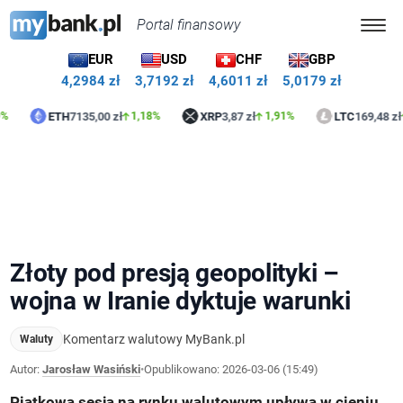
Portal finansowy
EUR
USD
CHF
GBP
4,2984 zł
3,7192 zł
4,6011 zł
5,0179 zł
ETH
7135,00 zł
XRP
3,87 zł
LTC
169,48 zł
1,18%
1,91%
0,24
Złoty pod presją geopolityki –
wojna w Iranie dyktuje warunki
Komentarz walutowy MyBank.pl
Waluty
Autor:
Jarosław Wasiński
•
Opublikowano:
2026-03-06 (15:49)
Piątkowa sesja na rynku walutowym upływa w cieniu