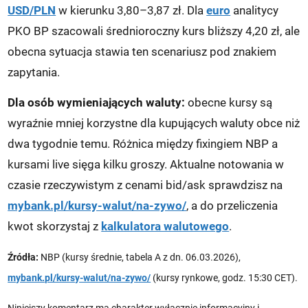
USD/PLN
w kierunku 3,80–3,87 zł. Dla
euro
analitycy
PKO BP szacowali średnioroczny kurs bliższy 4,20 zł, ale
obecna sytuacja stawia ten scenariusz pod znakiem
zapytania.
Dla osób wymieniających waluty:
obecne kursy są
wyraźnie mniej korzystne dla kupujących waluty obce niż
dwa tygodnie temu. Różnica między fixingiem NBP a
kursami live sięga kilku groszy. Aktualne notowania w
czasie rzeczywistym z cenami bid/ask sprawdzisz na
mybank.pl/kursy-walut/na-zywo/
, a do przeliczenia
kwot skorzystaj z
kalkulatora walutowego
.
Źródła:
NBP (kursy średnie, tabela A z dn. 06.03.2026),
mybank.pl/kursy-walut/na-zywo/
(kursy rynkowe, godz. 15:30 CET).
Niniejszy komentarz ma charakter wyłącznie informacyjny i