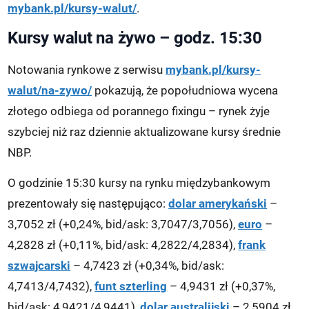
mybank.pl/kursy-walut/
.
Kursy walut na żywo – godz. 15:30
Notowania rynkowe z serwisu
mybank.pl/kursy-
walut/na-zywo/
pokazują, że popołudniowa wycena
złotego odbiega od porannego fixingu – rynek żyje
szybciej niż raz dziennie aktualizowane kursy średnie
NBP.
O godzinie 15:30 kursy na rynku międzybankowym
prezentowały się następująco:
dolar amerykański
–
3,7052 zł (+0,24%, bid/ask: 3,7047/3,7056),
euro
–
4,2828 zł (+0,11%, bid/ask: 4,2822/4,2834),
frank
szwajcarski
– 4,7423 zł (+0,34%, bid/ask:
4,7413/4,7432),
funt szterling
– 4,9431 zł (+0,37%,
bid/ask: 4,9421/4,9441),
dolar australijski
– 2,5904 zł