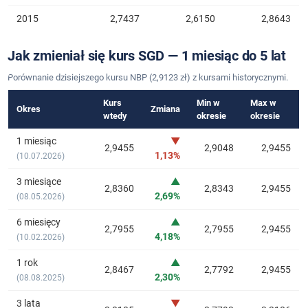
2015
2,7437
2,6150
2,8643
Jak zmieniał się kurs SGD — 1 miesiąc do 5 lat
Porównanie dzisiejszego kursu NBP (2,9123 zł) z kursami historycznymi.
Kurs
Min w
Max w
Okres
Zmiana
wtedy
okresie
okresie
1 miesiąc
▼
2,9455
2,9048
2,9455
1,13%
(10.07.2026)
3 miesiące
▲
2,8360
2,8343
2,9455
2,69%
(08.05.2026)
6 miesięcy
▲
2,7955
2,7955
2,9455
4,18%
(10.02.2026)
1 rok
▲
2,8467
2,7792
2,9455
2,30%
(08.08.2025)
3 lata
▼