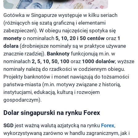
Gotówka w Singapurze występuje w kilku seriach
(różniących się szatą graficzną i elementami
zabezpieczeń). W obiegu najczęściej spotyka się
monety
o nominałach
5, 10, 20 i 50 centów
oraz
1
dolara
(drobniejsze nominały są w praktyce używane
znacznie rzadziej).
Banknoty
funkcjonują m.in. w
nominałach
2, 5, 10, 50, 100
oraz
1000 dolarów
; wyższe
nominały należą do rzadkości w codziennym obiegu.
Projekty banknotów i monet nawiązują do tożsamości
państwa-miasta (m.in. motywy związane z historią,
instytucjami, edukacją, kulturą i rozwojem
gospodarczym).
Dolar singapurski na rynku Forex
SGD
jest ważną walutą azjatycką na rynku
Forex
,
wykorzystywaną zarówno w handlu zagranicznym, jak i