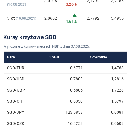
3,0105
2,7792
3,2186
3,26%
(10.08.2023)
▲
5 lat
2,8662
2,7792
3,4955
(10.08.2021)
1,61%
Kursy krzyżowe SGD
Wyliczone z kursów średnich NBP z dnia 07.08.2026.
Para
1 SGD =
Odwrotnie
SGD/EUR
0,6771
1,4768
SGD/USD
0,7803
1,2816
SGD/GBP
0,5805
1,7228
SGD/CHF
0,6330
1,5797
SGD/JPY
123,5858
0,0081
SGD/CZK
16,4258
0,0609