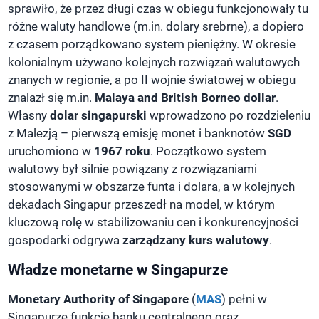
sprawiło, że przez długi czas w obiegu funkcjonowały tu
różne waluty handlowe (m.in. dolary srebrne), a dopiero
z czasem porządkowano system pieniężny. W okresie
kolonialnym używano kolejnych rozwiązań walutowych
znanych w regionie, a po II wojnie światowej w obiegu
znalazł się m.in.
Malaya and British Borneo dollar
.
Własny
dolar singapurski
wprowadzono po rozdzieleniu
z Malezją – pierwszą emisję monet i banknotów
SGD
uruchomiono w
1967 roku
. Początkowo system
walutowy był silnie powiązany z rozwiązaniami
stosowanymi w obszarze funta i dolara, a w kolejnych
dekadach Singapur przeszedł na model, w którym
kluczową rolę w stabilizowaniu cen i konkurencyjności
gospodarki odgrywa
zarządzany kurs walutowy
.
Władze monetarne w Singapurze
Monetary Authority of Singapore
(
MAS
) pełni w
Singapurze funkcję banku centralnego oraz