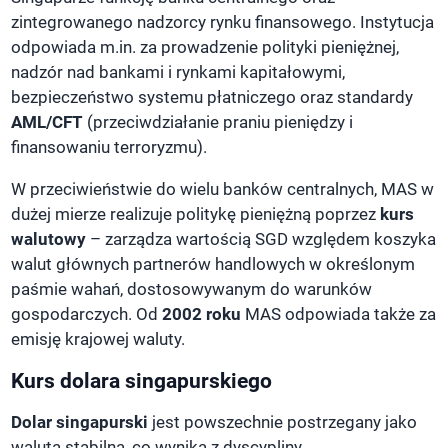
zintegrowanego nadzorcy rynku finansowego. Instytucja
odpowiada m.in. za prowadzenie polityki pieniężnej,
nadzór nad bankami i rynkami kapitałowymi,
bezpieczeństwo systemu płatniczego oraz standardy
AML/CFT
(przeciwdziałanie praniu pieniędzy i
finansowaniu terroryzmu).
W przeciwieństwie do wielu banków centralnych, MAS w
dużej mierze realizuje politykę pieniężną poprzez
kurs
walutowy
– zarządza wartością SGD względem koszyka
walut głównych partnerów handlowych w określonym
paśmie wahań, dostosowywanym do warunków
gospodarczych. Od
2002 roku
MAS odpowiada także za
emisję krajowej waluty.
Kurs dolara singapurskiego
Dolar singapurski
jest powszechnie postrzegany jako
waluta stabilna, co wynika z dyscypliny