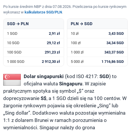
Po kursie średnim NBP z dnia 07.08.2026. Przeliczenia po kursie rynkowym
wykonasz w
kalkulatorze SGD/PLN
.
SGD → PLN
PLN → SGD
1 SGD
2,91 zł
10 zł
3,43 SGD
10 SGD
29,12 zł
100 zł
34,34 SGD
100 SGD
291,23 zł
1 000 zł
343,37 SGD
1 000 SGD
2 912,30 zł
5 000 zł
1 716,86 SGD
Dolar singapurski
(kod ISO 4217:
SGD
) to
oficjalna waluta
Singapuru
. W zapisie
praktycznym spotyka się symbol „$” oraz
doprecyzowanie
S$
, a 1 SGD dzieli się na 100 centów. W
żargonie rynkowym pojawia się określenie „Sing” lub
„Sing dollar”. Dodatkowo waluta pozostaje wymienialna
1:1 z dolarem Brunei w ramach porozumienia o
wymienialności. Singapur należy do grona