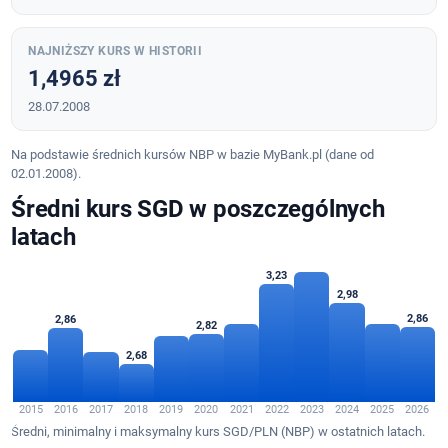
NAJNIŻSZY KURS W HISTORII
1,4965 zł
28.07.2008
Na podstawie średnich kursów NBP w bazie MyBank.pl (dane od
02.01.2008).
Średni kurs SGD w poszczególnych
latach
3,23
2,98
2,86
2,86
2,82
2,68
2015
2016
2017
2018
2019
2020
2021
2022
2023
2024
2025
2026
Średni, minimalny i maksymalny kurs SGD/PLN (NBP) w ostatnich latach.