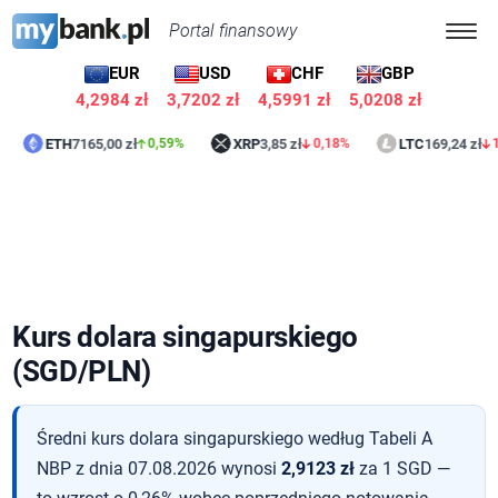
Portal finansowy
EUR
USD
CHF
GBP
4,2985 zł
3,7203 zł
4,5992 zł
5,0208 zł
ETH
7165,00 zł
XRP
3,85 zł
LTC
169,24 zł
0,59%
0,18%
1,13%
Kurs dolara singapurskiego
(SGD/PLN)
Średni kurs dolara singapurskiego według Tabeli A
NBP z dnia 07.08.2026 wynosi
2,9123 zł
za 1 SGD —