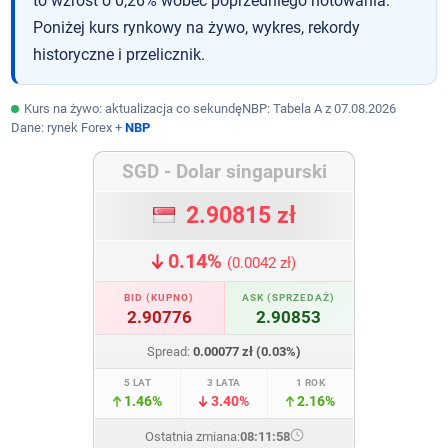
to wzrost o 0,26% wobec poprzedniego notowania.
Poniżej kurs rynkowy na żywo, wykres, rekordy
historyczne i przelicznik.
Kurs na żywo: aktualizacja co sekundę
NBP: Tabela A z
07.08.2026
Dane: rynek Forex +
NBP
SGD - Dolar singapurski
2.90822 zł
0.14%
(0.0041 zł)
BID (KUPNO)
ASK (SPRZEDAŻ)
2.90768
2.90876
Spread:
0.00108 zł (0.04%)
5 LAT
3 LATA
1 ROK
1.47%
3.40%
2.16%
Ostatnia zmiana:
08:11:59