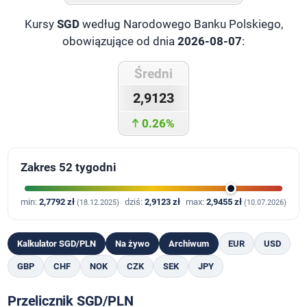
Kursy
SGD
według Narodowego Banku Polskiego,
obowiązujące od dnia
2026-08-07
:
Średni
2,9123
0.26%
Zakres 52 tygodni
min:
2,7792 zł
dziś:
2,9123 zł
max:
2,9455 zł
(18.12.2025)
(10.07.2026)
Kalkulator SGD/PLN
Na żywo
Archiwum
EUR
USD
GBP
CHF
NOK
CZK
SEK
JPY
Przelicznik SGD/PLN