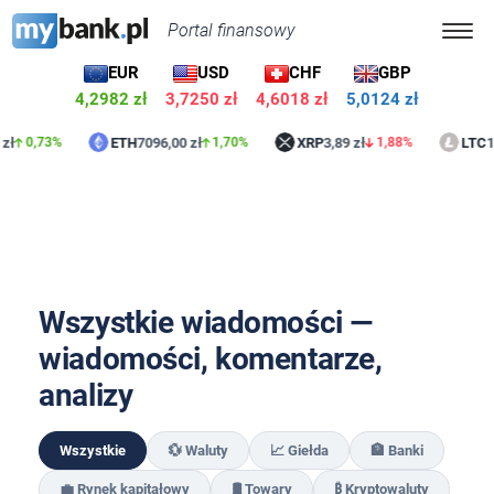
Portal finansowy
EUR
USD
CHF
GBP
4,2982 zł
3,7250 zł
4,6018 zł
5,0124 zł
zł
ETH
7096,00 zł
XRP
3,89 zł
LTC
16
0,73%
1,70%
1,88%
Wszystkie wiadomości —
wiadomości, komentarze,
analizy
Wszystkie
💱 Waluty
📈 Giełda
🏦 Banki
💼 Rynek kapitałowy
🛢️ Towary
₿ Kryptowaluty