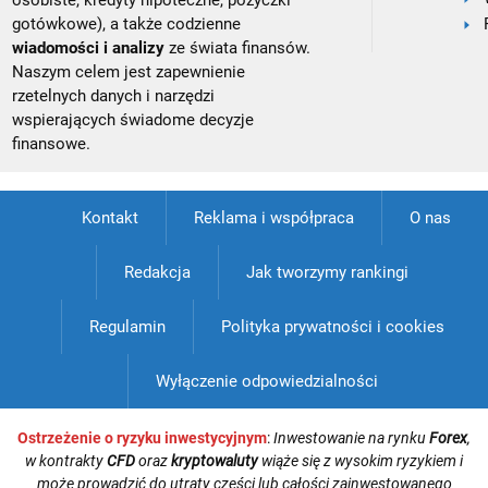
osobiste, kredyty hipoteczne, pożyczki
gotówkowe), a także codzienne
wiadomości i analizy
ze świata finansów.
Naszym celem jest zapewnienie
rzetelnych danych i narzędzi
wspierających świadome decyzje
finansowe.
Kontakt
Reklama i współpraca
O nas
Redakcja
Jak tworzymy rankingi
Regulamin
Polityka prywatności i cookies
Wyłączenie odpowiedzialności
Ostrzeżenie o ryzyku inwestycyjnym
:
Inwestowanie na rynku
Forex
,
w kontrakty
CFD
oraz
kryptowaluty
wiąże się z wysokim ryzykiem i
może prowadzić do utraty części lub całości zainwestowanego