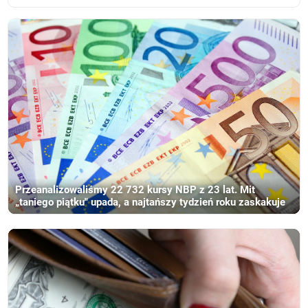
Przeanalizowaliśmy 22 732 kursy NBP z 23 lat. Mit
„taniego piątku" upada, a najtańszy tydzień roku zaskakuje