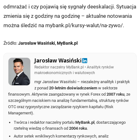
odmrażać i czy pojawią się sygnały deeskalacji. Sytuacja
zmienia się z godziny na godzinę – aktualne notowania
można śledzić na mybank.pl/kursy-walut/na-zywo/.
Źródło:
Jarosław Wasiński, MyBank.pl
Jarosław Wasiński
Redaktor naczelny MyBank.pl • Analityk rynków
makroekonomicznych i walutowych
mgr Jarosław Wasiński – niezależny analityk i praktyk
z ponad
20-letnim doświadczeniem
w sektorze
finansowym. Aktywnie zaangażowany w rynek Forex od
2007 roku
, ze
szczególnym naciskiem na analizę fundamentalną, strukturę rynków
OTC oraz rygorystyczne zarządzanie ryzykiem kapitału (Risk
Management).
Twórca i redaktor naczelny portalu
MyBank.pl
, dostarczającego
rzetelną wiedzę o finansach od
2004 roku
.
Autor setek wnikliwych komentarzy rynkowych, analiz