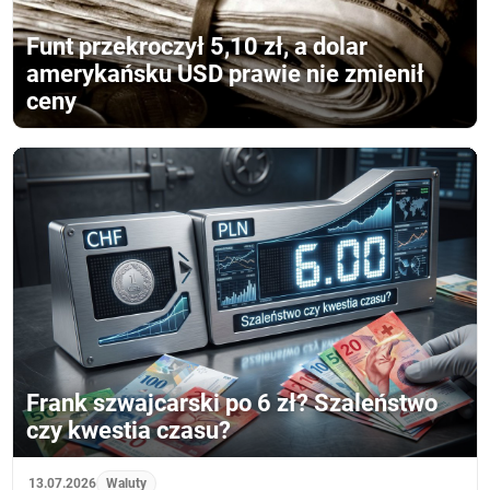
Funt przekroczył 5,10 zł, a dolar
amerykańsku USD prawie nie zmienił
ceny
Frank szwajcarski po 6 zł? Szaleństwo
czy kwestia czasu?
13.07.2026
Waluty