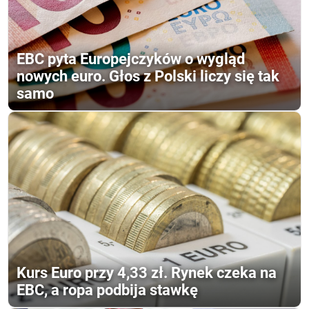
EBC pyta Europejczyków o wygląd
nowych euro. Głos z Polski liczy się tak
samo
Kurs Euro przy 4,33 zł. Rynek czeka na
EBC, a ropa podbija stawkę