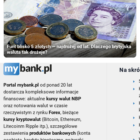
Funt blisko 5 złotych — najdrożej od lat. Dlaczego brytyjska
waluta tak drożeje?
Na skró
Portal mybank.pl
od ponad 20 lat
dostarcza kompleksowe informacje
finansowe: aktualne
kursy walut NBP
oraz notowania walut w czasie
rzeczywistym z rynku
Forex
, bieżące
kursy kryptowalut
(Bitcoin, Ethereum,
Litecoinm Ripple itp.), szczegółowe
zestawienia
produktów bankowych
(konta