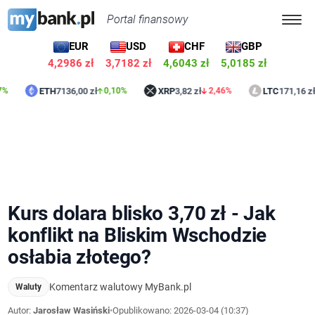
Portal finansowy
EUR
USD
CHF
GBP
4,2986 zł
3,7182 zł
4,6043 zł
5,0185 zł
ETH
7136,00 zł
XRP
3,82 zł
LTC
171,16 zł
0,10%
2,46%
0,61%
Kurs dolara blisko 3,70 zł - Jak
konflikt na Bliskim Wschodzie
osłabia złotego?
Komentarz walutowy MyBank.pl
Waluty
Autor:
Jarosław Wasiński
•
Opublikowano:
2026-03-04 (10:37)