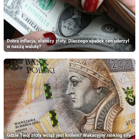
Dobra inflacja, słabszy złoty. Dlaczego spadek cen uderzył
w naszą walutę?
Gdzie Twój złoty wciąż jest królem? Wakacyjny ranking siły