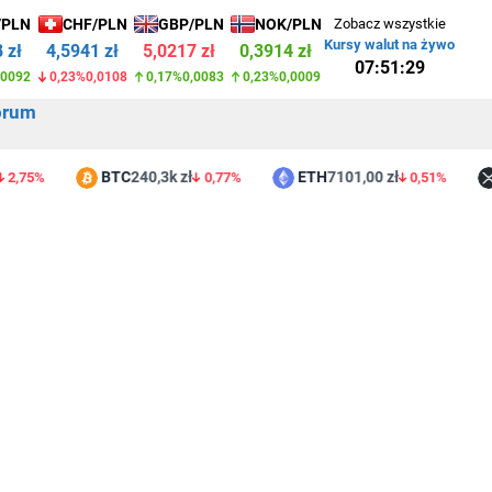
/PLN
CHF/PLN
GBP/PLN
NOK/PLN
Zobacz wszystkie
Kursy walut na żywo
 zł
4,5941 zł
5,0217 zł
0,3914 zł
07:51:29
,0092
0,23%
0,0108
0,17%
0,0083
0,23%
0,0009
orum
BTC
240,3k zł
ETH
7101,00 zł
X
75%
0,77%
0,51%