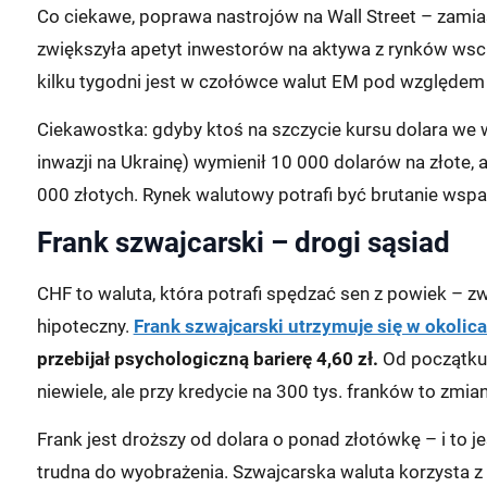
Co ciekawe, poprawa nastrojów na Wall Street – zamia
zwiększyła apetyt inwestorów na aktywa z rynków wsc
kilku tygodni jest w czołówce walut EM pod względem s
Ciekawostka: gdyby ktoś na szczycie kursu dolara we w
inwazji na Ukrainę) wymienił 10 000 dolarów na złote, 
000 złotych. Rynek walutowy potrafi być brutanie wspa
Frank szwajcarski – drogi sąsiad
CHF to waluta, która potrafi spędzać sen z powiek – zwł
hipoteczny.
Frank szwajcarski utrzymuje się w okolica
przebijał psychologiczną barierę 4,60 zł.
Od początku 
niewiele, ale przy kredycie na 300 tys. franków to z
Frank jest droższy od dolara o ponad złotówkę – i to j
trudna do wyobrażenia. Szwajcarska waluta korzysta z r