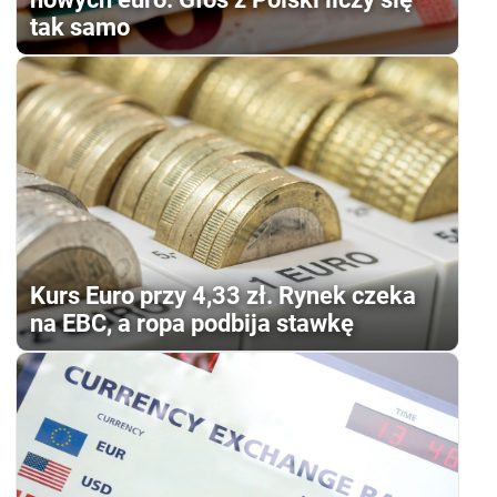
tak samo
Kurs Euro przy 4,33 zł. Rynek czeka
na EBC, a ropa podbija stawkę