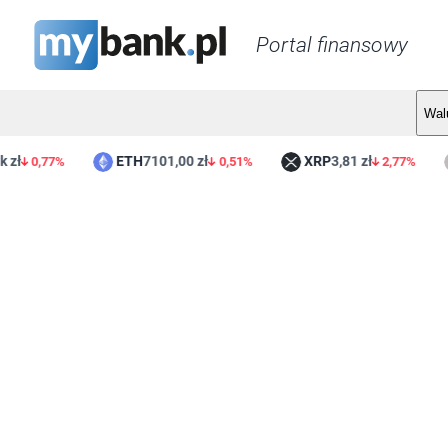
Portal finansowy
Wal
ETH
7101,00 zł
XRP
3,81 zł
0,77%
0,51%
2,77%