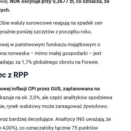
owej.
NOK oscyluje przy 0,3677 zł, co oznacza, że
tych.
. Obie waluty surowcowe reagują na spadek cen
wyraźnie poniżej szczytów z początku roku.
ftowej w państwowym funduszu majątkowym o
orona norweska – mimo małej gospodarki – jest
adając za 1,7% globalnego obrotu na Forexie.
zec z RPP
iowej inflacji CPI przez GUS, zaplanowana na
azuje na ok. 2,0%, ale część analityków spodziewa
stanie, rynek walutowy może zareagować żywiołowo.
az bardziej decydujące. Analitycy ING uważają, że
 4,00%), co oznaczałoby łącznie 75 punktów