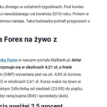
ku złotego w ostatnich tygodniach. Pod koniec
mu niewidzianego od kwietnia 2018 roku. Potem w
znowu tanieje. Taka huśtawka potrafi przyprawić o
a Forex na żywo z
nku Forex
w naszym portalu MyBank.pl,
dolar
rzymuje się w okolicach 4,21 zł, a frank
ski (GBP) wyceniany jest na ok. 4,85 zł, korona
D) w okolicach 2,61 zł. Kursy walut na żywo w
istym 24h/dobę od niedzieli (23:00) do piątku
y ceną kupna (Bid) i sprzedaży (Ask).
acja poniżej 2,5 procent