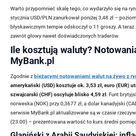
Warto przypomnieć skalę tego, co wydarzyło się na ryn
stycznia USD/PLN zanurkował poniżej 3,48 zł – pozio
błyskawicznym tempie odskoczył o 11 groszy. A teraz 
zawrót głowy nawet doświadczonych traderów.
Ile kosztują waluty? Notowani
MyBank.pl
Zgodnie z
bieżącymi notowaniami walut na żywo z ry
amerykański (USD) kosztuje ok. 3,53 zł, euro (EUR) ut
szwajcarski (CHF) oscyluje blisko 4,59 zł
. Funt brytyj
norweska (NOK) przy 0,3677 zł, a dolar kanadyjski (CA
serwisie MyBank.pl aktualizowane są w czasie rzeczyw
(23:00) – prezentowana wartość to kurs średni pomiędz
Glapiński z Arabii Saudyjskiej: infl