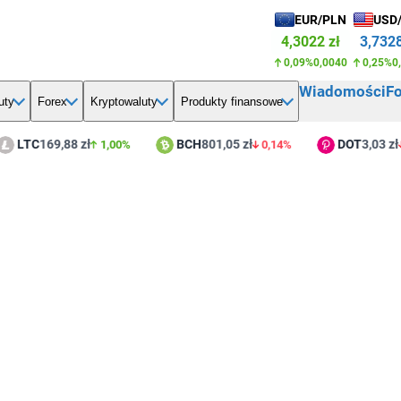
EUR/PLN
USD
4,3022 zł
3,7328
0,09%
0,0040
0,25%
0
Wiadomości
F
uty
Forex
Kryptowaluty
Produkty finansowe
LTC
169,88 zł
BCH
801,05 zł
DOT
3,03 zł
1,00%
0,14%
2,