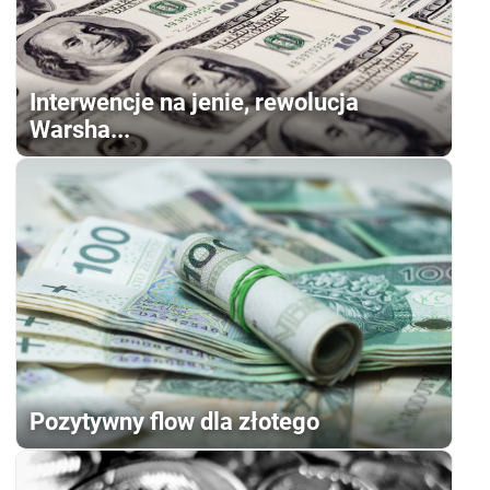
Interwencje na jenie, rewolucja
Warsha...
Pozytywny flow dla złotego