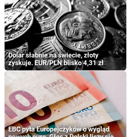
Dolar słabnie na świecie, złoty
zyskuje. EUR/PLN blisko 4,31 zł
EBC pyta Europejczyków o wygląd
nowych euro. Głos z Polski liczy się