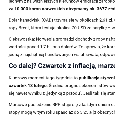
jednym z najważniejszych kierunków emigracji zarobk
za 10 000 koron norweskich otrzymamy ok. 3677 zło
Dolar kanadyjski (CAD) trzyma się w okolicach 2,61 zł
ropy Brent, która testuje okolice 70 USD za baryłkę – 
Ciekawostka: Norwegia gromadzi dochody z ropy na
wartości ponad 1,7 biliona dolarów. To sprawia, że k
jedną z najchętniej handlowanych walut świata, odpowi
Co dalej? Czwartek z inflacją, mar
Kluczowy moment tego tygodnia to
publikacja styczn
czwartek 13 lutego
. Średnia prognoz ekonomistów wsk
się nawet wyniku z „jedynką z przodu". Jeśli tak się 
Marcowe posiedzenie RPP staje się z każdym dniem cor
stopy mogą w tym roku spaść aż do 3,25% (z obecnych