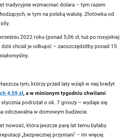
st tradycyjnie wzmacniać dolara – tym razem
hodzących, w tym na polską walutę. Złotówka od
iły.
rześniu 2022 roku (ponad 5,06 zł, tuż po rosyjskiej
a dziś chciał je odkupić – zaoszczędziłby ponad 15
niałomyślny.
aszcza tym, którzy przed laty wzięli w niej kredyt
ch 4,59 zł
, a w minionym tygodniu chwilami
stycznia podrożał o ok. 7 groszy – wydaje się
miana odczuwalna w domowym budżecie.
est nowość, która jeszcze parę lat temu byłaby
eputacji „bezpiecznej przystani" – im więcej