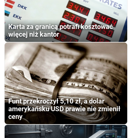
Karta za granicą potrafi kosztować
więcej niż kantor
Funt przekroczył 5,10 zł, a dolar
amerykańsku USD prawie nie zmienił
ceny