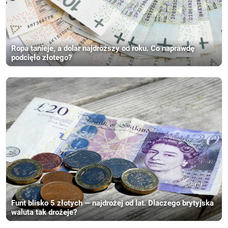
Ropa tanieje, a dolar najdroższy od roku. Co naprawdę
podcięło złotego?
Funt blisko 5 złotych — najdrożej od lat. Dlaczego brytyjska
waluta tak drożeje?