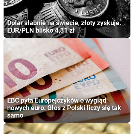
Dolar słabnie na świecie, złoty zyskuje.
EUR/PLN blisko 4,31 zł
EBC pyta Europejczyków o wygląd
nowych euro. Głos z Polski liczy się tak
samo