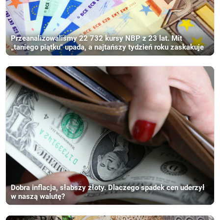
Przeanalizowaliśmy 22 732 kursy NBP z 23 lat. Mit
„taniego piątku" upada, a najtańszy tydzień roku zaskakuje
Dobra inflacja, słabszy złoty. Dlaczego spadek cen uderzył
w naszą walutę?