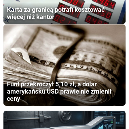
Karta za granicą potrafi kosztować
więcej niż kantor
Funt przekroczył 5,10 zł, a dolar
amerykańsku USD prawie nie zmienił
ceny