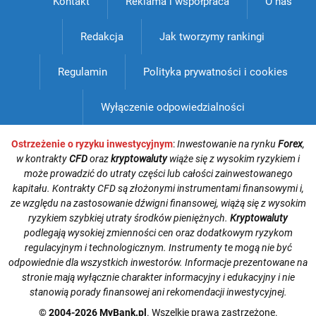
Kontakt
Reklama i współpraca
O nas
Redakcja
Jak tworzymy rankingi
Regulamin
Polityka prywatności i cookies
Wyłączenie odpowiedzialności
Ostrzeżenie o ryzyku inwestycyjnym
:
Inwestowanie na rynku
Forex
,
w kontrakty
CFD
oraz
kryptowaluty
wiąże się z wysokim ryzykiem i
może prowadzić do utraty części lub całości zainwestowanego
kapitału. Kontrakty CFD są złożonymi instrumentami finansowymi i,
ze względu na zastosowanie dźwigni finansowej, wiążą się z wysokim
ryzykiem szybkiej utraty środków pieniężnych.
Kryptowaluty
podlegają wysokiej zmienności cen oraz dodatkowym ryzykom
regulacyjnym i technologicznym. Instrumenty te mogą nie być
odpowiednie dla wszystkich inwestorów. Informacje prezentowane na
stronie mają wyłącznie charakter informacyjny i edukacyjny i nie
stanowią porady finansowej ani rekomendacji inwestycyjnej.
© 2004-2026 MyBank.pl
. Wszelkie prawa zastrzeżone.