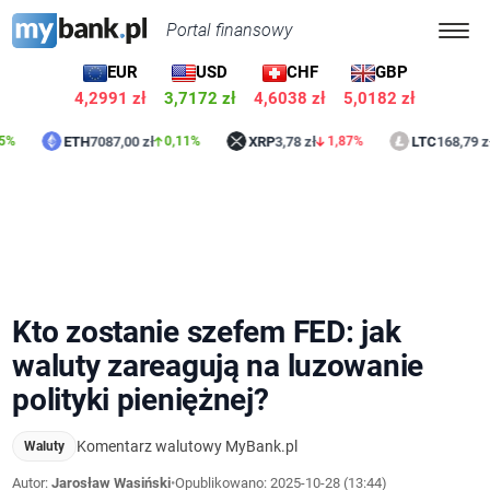
Portal finansowy
EUR
USD
CHF
GBP
4,2991 zł
3,7172 zł
4,6038 zł
5,0182 zł
ETH
7087,00 zł
XRP
3,78 zł
LTC
168,79 zł
0,11%
1,87%
0,07%
Kto zostanie szefem FED: jak
waluty zareagują na luzowanie
polityki pieniężnej?
Komentarz walutowy MyBank.pl
Waluty
Autor:
Jarosław Wasiński
•
Opublikowano:
2025-10-28 (13:44)