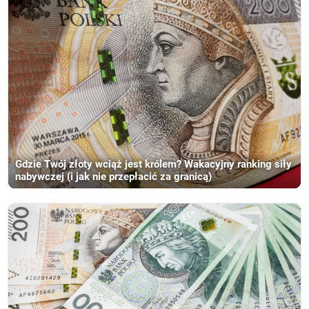
Gdzie Twój złoty wciąż jest królem? Wakacyjny ranking siły
nabywczej (i jak nie przepłacić za granicą)