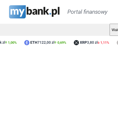
Portal finansowy
Wal
ETH
7122,00 zł
XRP
3,80 zł
L
1,00%
0,69%
1,11%