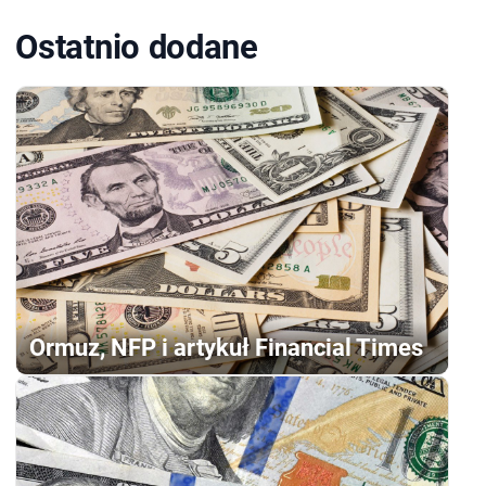
Ostatnio dodane
Ormuz, NFP i artykuł Financial Times