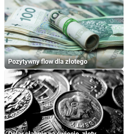
Pozytywny flow dla złotego
Dolar słabnie na świecie, złoty