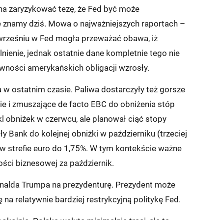
żna zaryzykować tezę, że Fed być może
re znamy dziś. Mowa o najważniejszych raportach –
We wrześniu w Fed mogła przeważać obawa, iż
enie, jednak ostatnie dane kompletnie tego nie
owności amerykańskich obligacji wzrosły.
 w ostatnim czasie. Paliwa dostarczyły też gorsze
ie i zmuszające de facto EBC do obniżenia stóp
obniżek w czerwcu, ale planował ciąć stopy
 Bank do kolejnej obniżki w październiku (trzeciej
 w strefie euro do 1,75%. W tym kontekście ważne
ci biznesowej za październik.
nalda Trumpa na prezydenturę. Prezydent może
 na relatywnie bardziej restrykcyjną politykę Fed.