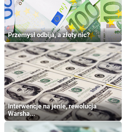
Przemysł odbija, a złoty nic?
Interwencje na jenie, rewolucja
Warsha...