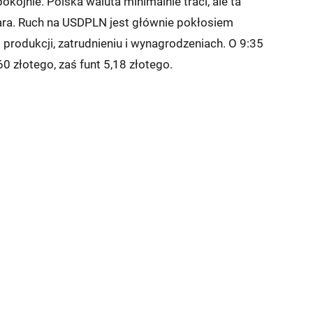
okojnie. Polska waluta minimalnie traci, ale ta
lara. Ruch na USDPLN jest głównie pokłosiem
rodukcji, zatrudnieniu i wynagrodzeniach. O 9:35
60 złotego, zaś funt 5,18 złotego.