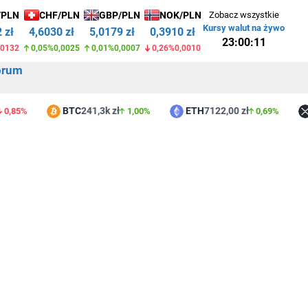
/PLN
CHF/PLN
GBP/PLN
NOK/PLN
Zobacz wszystkie
Kursy walut na żywo
 zł
4,6030 zł
5,0179 zł
0,3910 zł
23:00:11
,0132
0,05%
0,0025
0,01%
0,0007
0,26%
0,0010
orum
BTC
241,3k zł
ETH
7122,00 zł
XR
5%
1,00%
0,69%