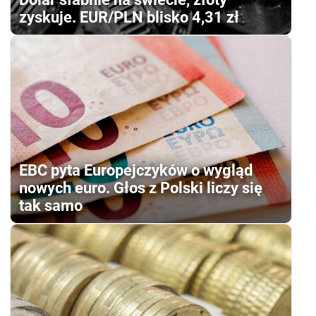
zyskuje. EUR/PLN blisko 4,31 zł
EBC pyta Europejczyków o wygląd
nowych euro. Głos z Polski liczy się
tak samo