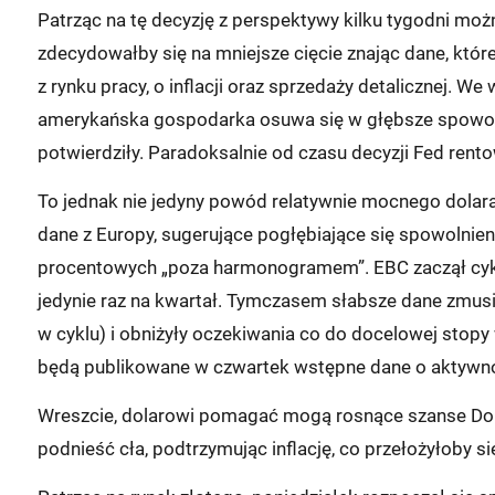
Patrząc na tę decyzję z perspektywy kilku tygodni mo
zdecydowałby się na mniejsze cięcie znając dane, któ
z rynku pracy, o inflacji oraz sprzedaży detalicznej. 
amerykańska gospodarka osuwa się w głębsze spowolni
potwierdziły. Paradoksalnie od czasu decyzji Fed rent
To jednak nie jedyny powód relatywnie mocnego dolara
dane z Europy, sugerujące pogłębiające się spowolnien
procentowych „poza harmonogramem”. EBC zaczął cykl 
jedynie raz na kwartał. Tymczasem słabsze dane zmusiły
w cyklu) i obniżyły oczekiwania co do docelowej stopy
będą publikowane w czwartek wstępne dane o aktywnoś
Wreszcie, dolarowi pomagać mogą rosnące szanse Do
podnieść cła, podtrzymując inflację, co przełożyłoby się