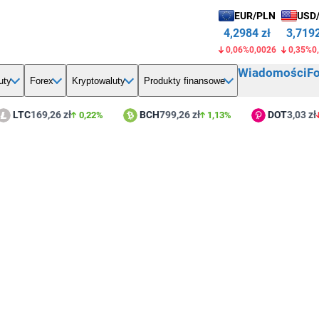
EUR/PLN
USD
4,2984 zł
3,7192
0,06%
0,0026
0,35%
0
Wiadomości
F
uty
Forex
Kryptowaluty
Produkty finansowe
TC
169,26 zł
BCH
799,26 zł
DOT
3,03 zł
0,22%
1,13%
0,8