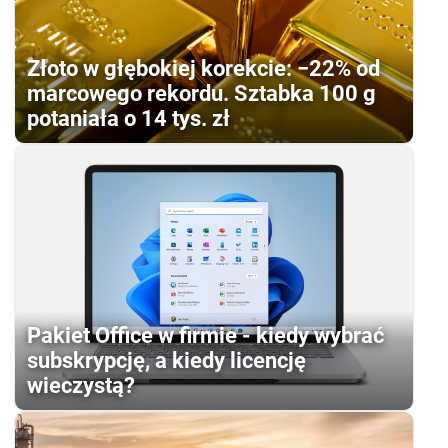
Złoto w głębokiej korekcie: −22% od
marcowego rekordu. Sztabka 100 g
potaniała o 14 tys. zł
Pakiet Office w firmie - kiedy wybrać
subskrypcję, a kiedy licencję
wieczystą?