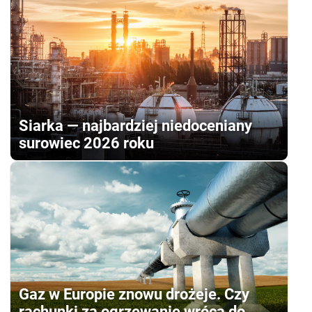
Siarka — najbardziej niedoceniany
surowiec 2026 roku
Gaz w Europie znowu drożeje. Czy
rachunki za ogrzewanie wrócą do