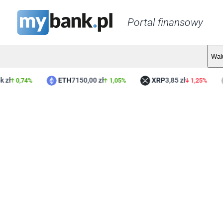
Portal finansowy
Wal
ETH
7150,00 zł
XRP
3,85 zł
L
0,74%
1,05%
1,25%