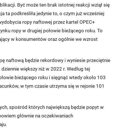
acji. Być może ten brak istotnej reakcji wziął się
ja ta podkreśliła jedynie to, o czym już wcześniej
wydobycia ropy naftowej przez kartel OPEC+
rynku ropy w drugiej połowie bieżącego roku. To
zający w konsumentów oraz ogólnie we wzrost
pę naftową będzie rekordowy i wyniesie przeciętnie
k dziennie większy niż w 2022 r. Według tej
 połowie bieżącego roku i sięgnąć wtedy około 103
acunków, w tym czasie utrzyma się w rejonie 101
ych, spośród których największą będzie popyt w
 bowiem głównie na oczekiwaniach
ju.