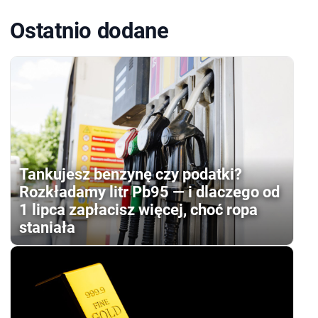
Ostatnio dodane
Tankujesz benzynę czy podatki?
Rozkładamy litr Pb95 — i dlaczego od
1 lipca zapłacisz więcej, choć ropa
staniała