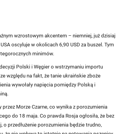
aźnym wzrostowym akcentem – niemniej, już dzisiaj
 USA oscyluje w okolicach 6,90 USD za buszel. Tym
h tegorocznych minimów.
decyzji Polski i Węgier o wstrzymaniu importu
ze względu na fakt, że tanie ukraińskie zboże
ienia wywołały napięcia pomiędzy Polską i
iną.
y przez Morze Czarne, co wynika z porozumienia
ącego do 18 maja. Co prawda Rosja ogłosiła, że bez
j, o przedłużenie porozumienia będzie trudno,
, że nie wpływa to istotnie na notowania pszenicy.