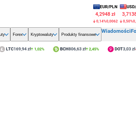
EUR/PLN
USD
4,2948 zł
3,7138
0,14%
0,0062
0,50%
0
Wiadomości
F
uty
Forex
Kryptowaluty
Produkty finansowe
TC
169,94 zł
BCH
806,63 zł
DOT
3,03 zł
1,02%
2,45%
0,4