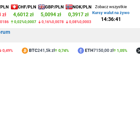
/PLN
CHF/PLN
GBP/PLN
NOK/PLN
Zobacz wszystkie
Kursy walut na żywo
 zł
4,6012 zł
5,0094 zł
0,3917 zł
14:36:41
,0186
0,02%
0,0007
0,16%
0,0078
0,08%
0,0003
orum
BTC
241,5k zł
ETH
7150,00 zł
XR
9%
0,74%
1,05%