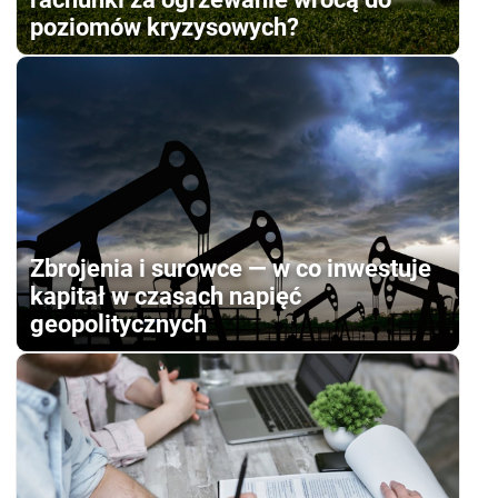
poziomów kryzysowych?
Zbrojenia i surowce — w co inwestuje
kapitał w czasach napięć
geopolitycznych