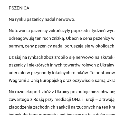
PSZENICA
Na rynku pszenicy nadal nerwowo.
Notowania pszenicy zakończyły poprzedni tydzień wyr
odreagowują ten ruch zniżką. Obecnie cena pszenicy w
samym, ceny pszenicy nadal poruszają się w okolicac
Dzisiaj na rynkach zbóż zrobiło się nerwowo na skutek 
pszenicy i niektórych innych towarów rolnych z Ukrainy 
uderzało w przychody lokalnych rolników. Te postanow
Węgrami a Unią Europejską oraz oczywiście samą Ukra
Na razie eksport zbóż z Ukrainy pozostaje niezachwian
zawartego z Rosją przy mediacji ONZ i Turcji – a trwaj
złagodzenia zachodnich sankcji narzuconych na ten kra
jednak do tego momentu jest jeszcze na tyle dużo czasu