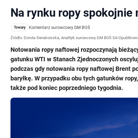
Na rynku ropy spokojnie
Komentarz surowcowy DM BOŚ
Towary
Źródło: Dorota Sierakowska, Analityk surowcowy DM BOŚ SA
•
Opublikow
Notowania ropy naftowej rozpoczynają bieżący
gatunku WTI w Stanach Zjednoczonych oscyluj
podczas gdy notowania ropy naftowej Brent po
baryłkę. W przypadku obu tych gatunków rop
także pod koniec poprzedniego tygodnia.