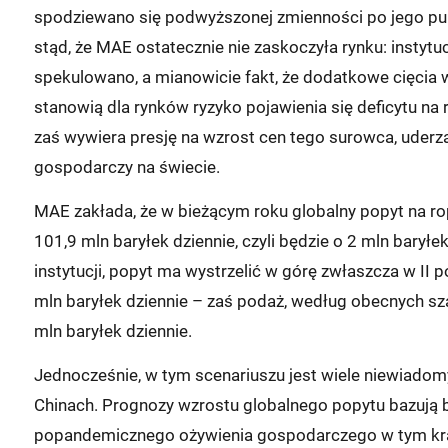
spodziewano się podwyższonej zmienności po jego publik
stąd, że MAE ostatecznie nie zaskoczyła rynku: instytuc
spekulowano, a mianowicie fakt, że dodatkowe cięcia 
stanowią dla rynków ryzyko pojawienia się deficytu na 
zaś wywiera presję na wzrost cen tego surowca, uder
gospodarczy na świecie.
MAE zakłada, że w bieżącym roku globalny popyt na ro
101,9 mln baryłek dziennie, czyli będzie o 2 mln baryłe
instytucji, popyt ma wystrzelić w górę zwłaszcza w II
mln baryłek dziennie – zaś podaż, według obecnych sz
mln baryłek dziennie.
Jednocześnie, w tym scenariuszu jest wiele niewiadom
Chinach. Prognozy wzrostu globalnego popytu bazują
popandemicznego ożywienia gospodarczego w tym kra