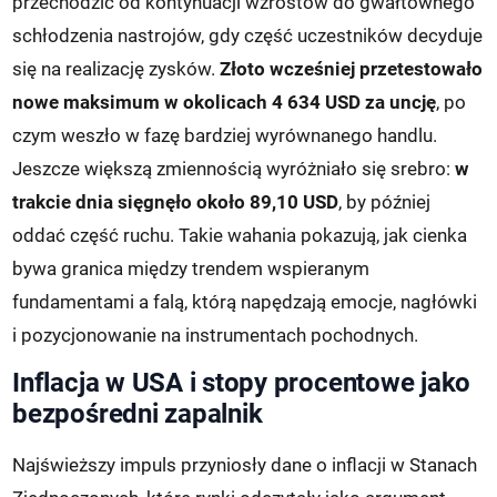
przechodzić od kontynuacji wzrostów do gwałtownego
schłodzenia nastrojów, gdy część uczestników decyduje
się na realizację zysków.
Złoto wcześniej przetestowało
nowe maksimum w okolicach 4 634 USD za uncję
, po
czym weszło w fazę bardziej wyrównanego handlu.
Jeszcze większą zmiennością wyróżniało się srebro:
w
trakcie dnia sięgnęło około 89,10 USD
, by później
oddać część ruchu. Takie wahania pokazują, jak cienka
bywa granica między trendem wspieranym
fundamentami a falą, którą napędzają emocje, nagłówki
i pozycjonowanie na instrumentach pochodnych.
Inflacja w USA i stopy procentowe jako
bezpośredni zapalnik
Najświeższy impuls przyniosły dane o inflacji w Stanach