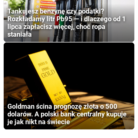
Tankujesz benzynę czy podatki?
Rozkładamy litr Pb95 — i dlaczego od 1
lipca zapłacisz więcej, choć ropa
staniała
Goldman ścina prognozę złota o 500
dolarów. A polski bank centralny kupuje
je jak nikt na świecie