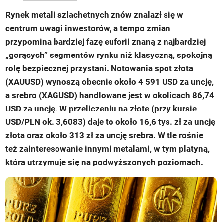
Rynek metali szlachetnych znów znalazł się w
centrum uwagi inwestorów, a tempo zmian
przypomina bardziej fazę euforii znaną z najbardziej
„gorących” segmentów rynku niż klasyczną, spokojną
rolę bezpiecznej przystani. Notowania spot złota
(XAUUSD) wynoszą obecnie około 4 591 USD za uncję,
a srebro (XAGUSD) handlowane jest w okolicach 86,74
USD za uncję. W przeliczeniu na złote (przy kursie
USD/PLN ok. 3,6083) daje to około 16,6 tys. zł za uncję
złota oraz około 313 zł za uncję srebra. W tle rośnie
też zainteresowanie innymi metalami, w tym platyną,
która utrzymuje się na podwyższonych poziomach.