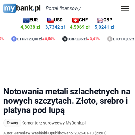
Portal finansowy
EUR
USD
CHF
GBP
4,3004 zł
3,7341 zł
4,5968 zł
5,0241 zł
ETH
7123,00 zł
XRP
3,86 zł
LTC
170,02 zł
0,50%
3,41%
0,4
Notowania metali szlachetnych na
nowych szczytach. Złoto, srebro i
platyna pod lupą
Komentarz surowcowy MyBank.pl
Towary
Autor:
Jarosław Wasiński
•
Opublikowano:
2026-01-13 (23:01)