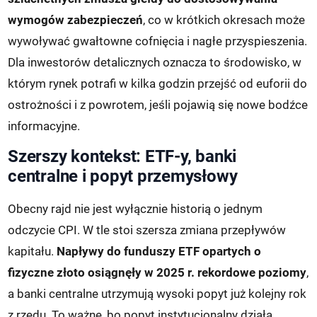
wymogów zabezpieczeń
, co w krótkich okresach może
wywoływać gwałtowne cofnięcia i nagłe przyspieszenia.
Dla inwestorów detalicznych oznacza to środowisko, w
którym rynek potrafi w kilka godzin przejść od euforii do
ostrożności i z powrotem, jeśli pojawią się nowe bodźce
informacyjne.
Szerszy kontekst: ETF-y, banki
centralne i popyt przemysłowy
Obecny rajd nie jest wyłącznie historią o jednym
odczycie CPI. W tle stoi szersza zmiana przepływów
kapitału.
Napływy do funduszy ETF opartych o
fizyczne złoto osiągnęły w 2025 r. rekordowe poziomy
,
a banki centralne utrzymują wysoki popyt już kolejny rok
z rzędu. To ważne, bo popyt instytucjonalny działa