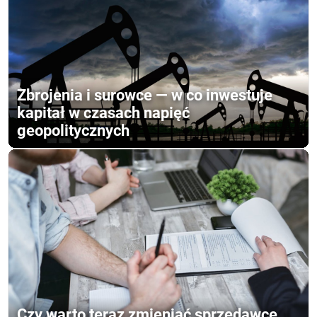
Zbrojenia i surowce — w co inwestuje
kapitał w czasach napięć
geopolitycznych
Czy warto teraz zmieniać sprzedawcę