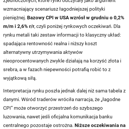
Zjednoczonych, które rynki odczytały jako argument
wzmacniający scenariusz łagodniejszej polityki
pieniężnej.
Bazowy CPI w USA wzrósł w grudniu o 0,2%
m/m i 2,6% r/r
, czyli poniżej rynkowych oczekiwań. Dla
rynku metali taki zestaw informacji to klasyczny układ:
spadająca rentowność realna i niższy koszt
alternatywny utrzymywania aktywów
nieoprocentowanych zwykle działają na korzyść złota i
srebra, a w fazach niepewności potrafią robić to z
wyjątkową siłą.
Interpretacja rynku poszła jednak dalej niż sama tabela z
danymi. Wśród traderów wróciła narracja, że „łagodne
CPI” może otworzyć przestrzeń do szybszego
luzowania, nawet jeśli oficjalna komunikacja banku
centralnego pozostaje ostrożna.
Niższe oczekiwania na