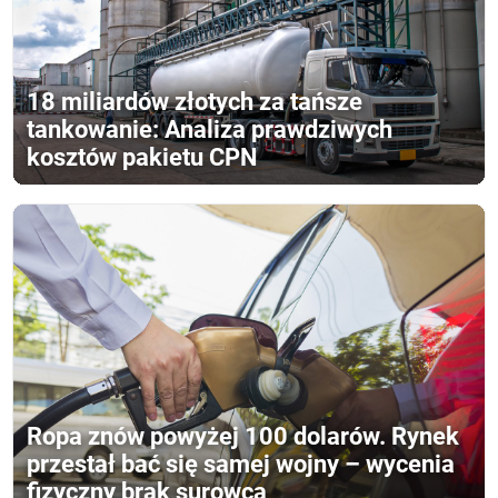
18 miliardów złotych za tańsze
tankowanie: Analiza prawdziwych
kosztów pakietu CPN
Ropa znów powyżej 100 dolarów. Rynek
przestał bać się samej wojny – wycenia
fizyczny brak surowca