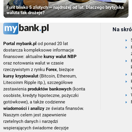
Funt blisko 5 złotych — najdrożej od lat. Dlaczego brytyjska
waluta tak drożeje?
Na skró
Portal mybank.pl
od ponad 20 lat
dostarcza kompleksowe informacje
finansowe: aktualne
kursy walut NBP
oraz notowania walut w czasie
rzeczywistym z rynku
Forex
, bieżące
kursy kryptowalut
(Bitcoin, Ethereum,
Litecoinm Ripple itp.), szczegółowe
zestawienia
produktów bankowych
(konta
osobiste, kredyty hipoteczne, pożyczki
gotówkowe), a także codzienne
wiadomości i analizy
ze świata finansów.
Naszym celem jest zapewnienie
rzetelnych danych i narzędzi
wspierających świadome decyzje