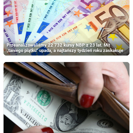
Przeanalizowaliśmy 22 732 kursy NBP z 23 lat. Mit
„taniego piątku" upada, a najtańszy tydzień roku zaskakuje