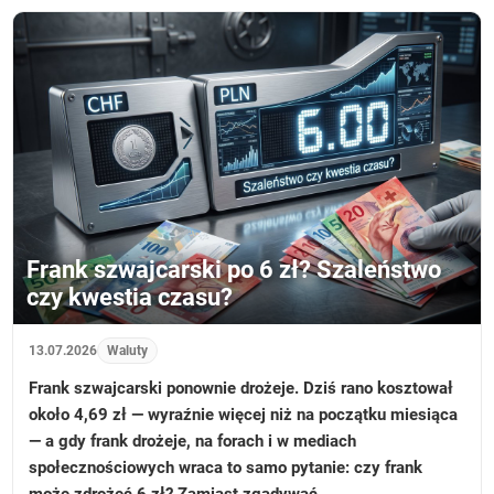
Frank szwajcarski po 6 zł? Szaleństwo
czy kwestia czasu?
13.07.2026
Waluty
Frank szwajcarski ponownie drożeje. Dziś rano kosztował
około 4,69 zł — wyraźnie więcej niż na początku miesiąca
— a gdy frank drożeje, na forach i w mediach
społecznościowych wraca to samo pytanie: czy frank
może zdrożeć 6 zł? Zamiast zgadywać…