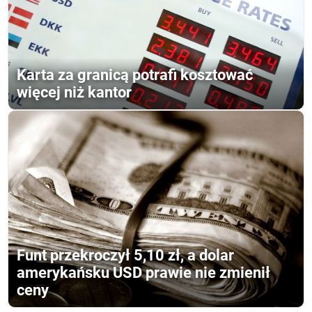
Karta za granicą potrafi kosztować
więcej niż kantor
Funt przekroczył 5,10 zł, a dolar
amerykańsku USD prawie nie zmienił
ceny