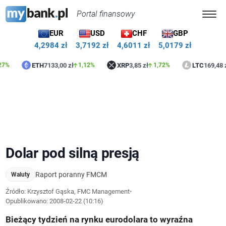
Portal finansowy
EUR
USD
CHF
GBP
4,2984 zł
3,7192 zł
4,6011 zł
5,0179 zł
ETH
7133,00 zł
XRP
3,85 zł
LTC
169,48 zł
1,12%
1,72%
0,42
Dolar pod silną presją
Raport poranny FMCM
Waluty
Źródło: Krzysztof Gąska, FMC Management
•
Opublikowano:
2008-02-22 (10:16)
Bieżący tydzień na rynku eurodolara to wyraźna