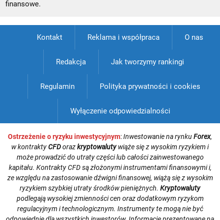
finansowe.
Kontakt
Reklama i współpraca
O nas
Redakcja
Jak tworzymy rankingi
Regulamin
Polityka prywatności i cookies
Wyłączenie odpowiedzialności
Ostrzeżenie o ryzyku inwestycyjnym
:
Inwestowanie na rynku
Forex
,
w kontrakty
CFD
oraz
kryptowaluty
wiąże się z wysokim ryzykiem i
może prowadzić do utraty części lub całości zainwestowanego
kapitału. Kontrakty CFD są złożonymi instrumentami finansowymi i,
ze względu na zastosowanie dźwigni finansowej, wiążą się z wysokim
ryzykiem szybkiej utraty środków pieniężnych.
Kryptowaluty
podlegają wysokiej zmienności cen oraz dodatkowym ryzykom
regulacyjnym i technologicznym. Instrumenty te mogą nie być
odpowiednie dla wszystkich inwestorów. Informacje prezentowane na