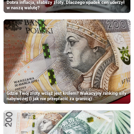
Dobra inflacja, słabszy złoty. Dlaczego spadek cen uderzył
w naszą walutę?
Gdzie Twój złoty wciąż jest królem? Wakacyjny ranking siły
nabywczej (i jak nie przepłacić za granicą)