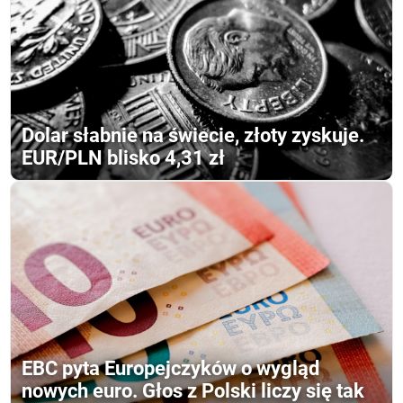
Dolar słabnie na świecie, złoty zyskuje.
EUR/PLN blisko 4,31 zł
EBC pyta Europejczyków o wygląd
nowych euro. Głos z Polski liczy się tak