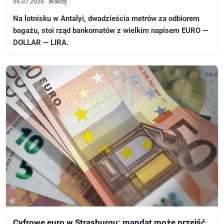
06.07.2026
Waluty
Na lotnisku w Antalyi, dwadzieścia metrów za odbiorem
bagażu, stoi rząd bankomatów z wielkim napisem EURO —
DOLLAR — LIRA.
Cyfrowe euro w Strasburgu: mandat może przejść