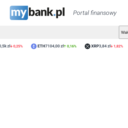
Portal finansowy
Wal
,5k zł
ETH
7104,00 zł
XRP
3,84 zł
0,25%
0,16%
1,82%