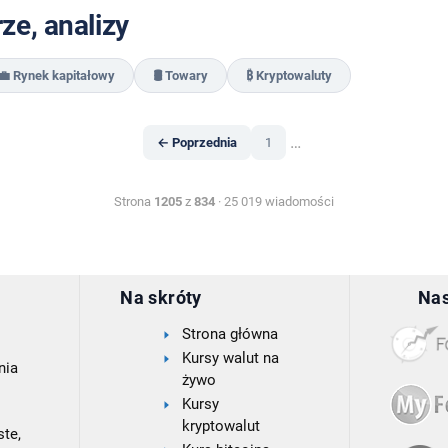
e, analizy
💼 Rynek kapitałowy
🛢️ Towary
₿ Kryptowaluty
…
← Poprzednia
1
Strona
1205
z
834
· 25 019 wiadomości
Na skróty
Nas
Strona główna
Kursy walut na
nia
żywo
Kursy
kryptowalut
te,