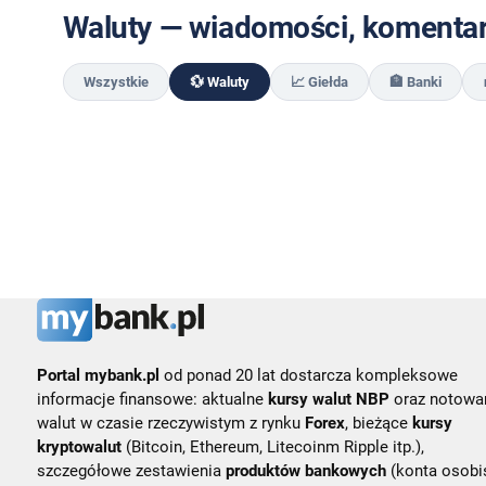
Waluty — wiadomości, komentarz
Wszystkie
💱 Waluty
📈 Giełda
🏦 Banki
Portal mybank.pl
od ponad 20 lat dostarcza kompleksowe
informacje finansowe: aktualne
kursy walut NBP
oraz notowa
walut w czasie rzeczywistym z rynku
Forex
, bieżące
kursy
kryptowalut
(Bitcoin, Ethereum, Litecoinm Ripple itp.),
szczegółowe zestawienia
produktów bankowych
(konta osobis