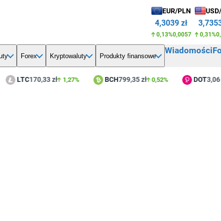
EUR/PLN
USD
4,3039 zł
3,7353
0,13%
0,0057
0,31%
0
Wiadomości
F
uty
Forex
Kryptowaluty
Produkty finansowe
LTC
170,33 zł
BCH
799,35 zł
DOT
3,06 
1,27%
0,52%