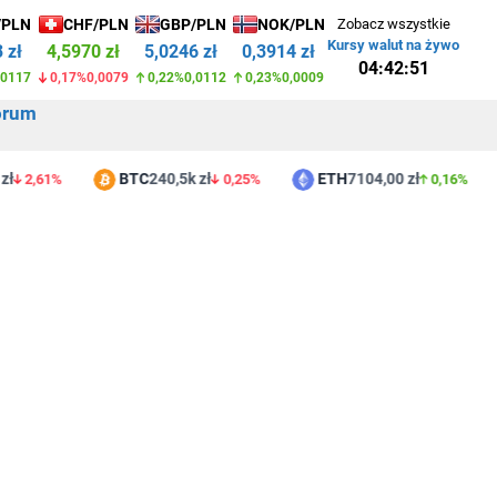
/PLN
CHF/PLN
GBP/PLN
NOK/PLN
Zobacz wszystkie
Kursy walut na żywo
 zł
4,5970 zł
5,0246 zł
0,3914 zł
04:42:51
,0117
0,17%
0,0079
0,22%
0,0112
0,23%
0,0009
orum
zł
BTC
240,5k zł
ETH
7104,00 zł
2,61%
0,25%
0,16%