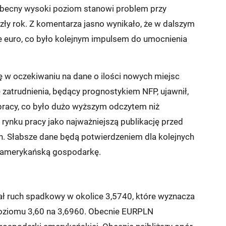
j obecny wysoki poziom stanowi problem przy
ły rok. Z komentarza jasno wynikało, że w dalszym
e euro, co było kolejnym impulsem do umocnienia
ę w oczekiwaniu na dane o ilości nowych miejsc
zatrudnienia, będący prognostykiem NFP, ujawnił,
pracy, co było dużo wyższym odczytem niż
 rynku pracy jako najważniejszą publikację przed
 Słabsze dane będą potwierdzeniem dla kolejnych
ć amerykańską gospodarkę.
 ruch spadkowy w okolice 3,5740, które wyznacza
z poziomu 3,60 na 3,6960. Obecnie EURPLN