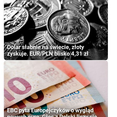
Dolar słabnie na świecie, złoty
zyskuje. EUR/PLN blisko 4,31 zł
EBC pyta Europejczyków o wygląd
nowych euro. Głos z Polski liczy się