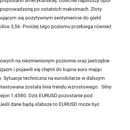
gospodarki amerykańskiej. Obecnie najbliższy opór
ę poprowadzoną po ostatnich maksimach. Złoty
mującym się pozytywnym sentymencie do giełd
lice 3,56. Poniżej tego poziomu przebiega również
owych na niezmienionym poziomie oraz jastrzębie
azm i pojawili się chętni do kupna euro mając
e. Sytuacje techniczna na eurodolarze w dalszym
testowana została linia trendu wzrostowego . Silny
rejon 1,4580. Dziś EURUSD pozostanie pod
Jeśli dane będą słabsze to EURUSD może być