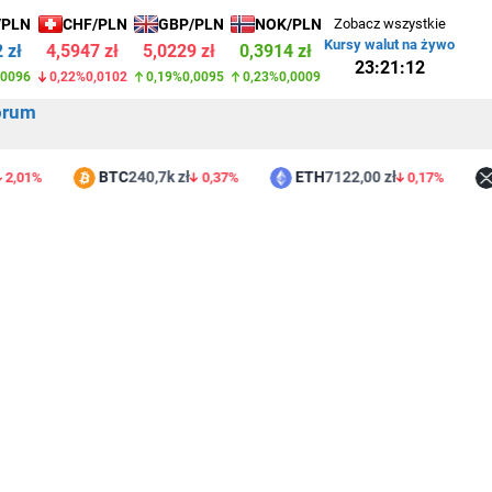
/PLN
CHF/PLN
GBP/PLN
NOK/PLN
Zobacz wszystkie
Kursy walut na żywo
 zł
4,5947 zł
5,0229 zł
0,3914 zł
23:21:12
,0096
0,22%
0,0102
0,19%
0,0095
0,23%
0,0009
orum
BTC
240,7k zł
ETH
7122,00 zł
XR
1%
0,37%
0,17%