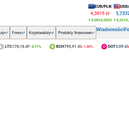
EUR/PLN
USD
4,3015 zł
3,7332
0,08%
0,0033
0,26%
0
Wiadomości
F
uty
Forex
Kryptowaluty
Produkty finansowe
TC
170,16 zł
BCH
795,91 zł
DOT
3,09 zł
0,71%
1,48%
2,0