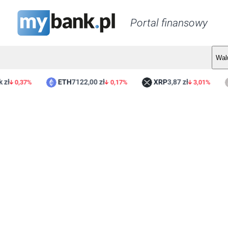
Portal finansowy
Wal
ETH
7122,00 zł
XRP
3,87 zł
L
0,37%
0,17%
3,01%