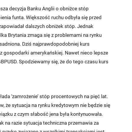
jsza decyzja Banku Anglii o obniżce stóp
nia funta. Większość ruchu odbyła się przed
 zapowiadał dalszych obniżek stóp. Jednak
lka Brytania zmaga się z problemami na rynku
asadniona. Dziś najprawdopodobniej kurs
 z gospodarki amerykańskiej. Nawet nieco lepsze
BPUSD. Spodziewamy się, że do tego czasu kurs
łada ‘zamrożenie’ stóp procentowych na pięć lat.
w, że sytuacja na rynku kredytowym nie będzie się
iązku z czym słabość jena była kontynuowała.
ak na razie sytuacja techniczna przemawia za
 ryzyko związane z wszelkimi transakcjami jest