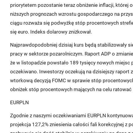
priorytetem pozostanie teraz obniżenie inflacji, które
niższych prognozach wzrostu gospodarczego na przysz
ciągu rozważa się podwyżkę stóp procentowych strefi
się euro. Indeks dolarowy zniżkował.
Najprawdopodobniej dzisiaj kurs będą stabilizowały si
pracy w sektorze pozarolniczym. Raport ADP o zmianie 
że w listopadzie powstało 189 tysięcy nowych miejsc 
oczekiwano. Inwestorzy oczekują na dzisiejszy raport z
wtorkową decyzją FOMC w sprawie stóp procentowych.
obniżek stóp procentowych mających na celu ratowa
EURPLN
Zgodnie z naszymi oczekiwaniami EURPLN kontynuował
projekcja 127,2% zniesienia całości fali korekcyjnej 