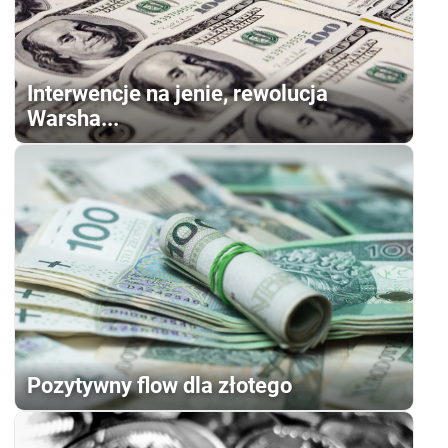
Interwencje na jenie, rewolucja
Warsha...
Pozytywny flow dla złotego