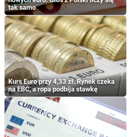
tak samo
Kurs Euro przy 4,33 zł. Rynek czeka
na EBC, a ropa podbija stawkę