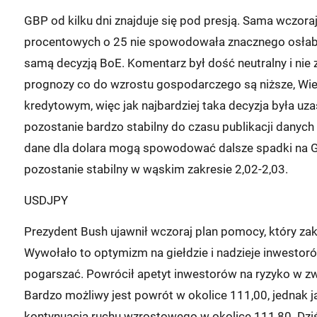
GBP od kilku dni znajduje się pod presją. Sama wczora
procentowych o 25 nie spowodowała znacznego osłabie
samą decyzją BoE. Komentarz był dość neutralny i nie
prognozy co do wzrostu gospodarczego są niższe, Wie
kredytowym, więc jak najbardziej taka decyzja była uz
pozostanie bardzo stabilny do czasu publikacji danych
dane dla dolara mogą spowodować dalsze spadki na G
pozostanie stabilny w wąskim zakresie 2,02-2,03.
USDJPY
Prezydent Bush ujawnił wczoraj plan pomocy, który zak
Wywołało to optymizm na giełdzie i nadzieje inwestoró
pogarszać. Powrócił apetyt inwestorów na ryzyko w zw
Bardzo możliwy jest powrót w okolice 111,00, jednak j
kontynuacją ruchu wzrostowego w okolice 111,80. Dziś