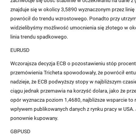
zachwouje się dość stabilnie w oczekiwaniu na dane z 
znajduje się w okolicy 3,5890 wyznaczonym przez lini
powrócił do trendu wzrostowego. Ponadto przy utrzy
widzielibyśmy możliwość umocnienia się złotego w oko
linia trendu spadkowego.
EURUSD
Wczorajsza decyzja ECB o pozostawieniu stóp procent
przemówienia Tricheta spowodowały, że powrócił entuzj
nadzieje, że ECB podwyższy stopy w najbliższym czasi
ciągu jednak przemawia na korzyść dolara, jako że prze
opór wyznacza poziom 1,4680, najbliższe wsparcie to 
wpływem publikowanych danych z rynku pracy w USA. 
ponownie kupowany.
GBPUSD