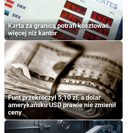
Karta za granicą potrafi kosztować
więcej niż kantor
Funt przekroczył 5,10 zł, a dolar
amerykańsku USD prawie nie zmienił
ceny