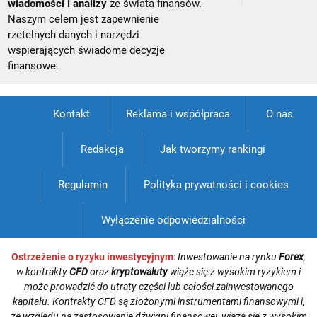
wiadomości i analizy
ze świata finansów.
Naszym celem jest zapewnienie
rzetelnych danych i narzędzi
wspierających świadome decyzje
finansowe.
Kontakt
Reklama i współpraca
O nas
Redakcja
Jak tworzymy rankingi
Regulamin
Polityka prywatności i cookies
Wyłączenie odpowiedzialności
Ostrzeżenie o ryzyku inwestycyjnym
:
Inwestowanie na rynku
Forex
,
w kontrakty
CFD
oraz
kryptowaluty
wiąże się z wysokim ryzykiem i
może prowadzić do utraty części lub całości zainwestowanego
kapitału. Kontrakty CFD są złożonymi instrumentami finansowymi i,
ze względu na zastosowanie dźwigni finansowej, wiążą się z wysokim