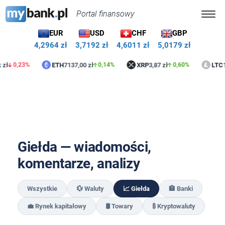
Portal finansowy
EUR
USD
CHF
GBP
4,2964 zł
3,7192 zł
4,6011 zł
5,0179 zł
zł
ETH
7137,00 zł
XRP
3,87 zł
LTC
1
0,23%
0,14%
0,60%
Giełda — wiadomości,
komentarze, analizy
Wszystkie
💱 Waluty
📈 Giełda
🏦 Banki
💼 Rynek kapitałowy
🛢️ Towary
₿ Kryptowaluty