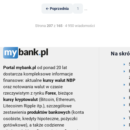
…
← Poprzednia
1
Strona
207
z
165
· 4 950 wiadomości
Na skró
Portal mybank.pl
od ponad 20 lat
dostarcza kompleksowe informacje
finansowe: aktualne
kursy walut NBP
oraz notowania walut w czasie
rzeczywistym z rynku
Forex
, bieżące
kursy kryptowalut
(Bitcoin, Ethereum,
Litecoinm Ripple itp.), szczegółowe
zestawienia
produktów bankowych
(konta
osobiste, kredyty hipoteczne, pożyczki
gotówkowe), a także codzienne