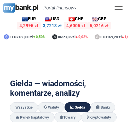
Portal finansowy
EUR
USD
CHF
GBP
4,2995 zł
3,7213 zł
4,6005 zł
5,0216 zł
ETH
7160,00 zł
XRP
3,86 zł
LTC
169,28 zł
0,50%
0,02%
1,
Giełda — wiadomości,
komentarze, analizy
Wszystkie
💱 Waluty
📈 Giełda
🏦 Banki
💼 Rynek kapitałowy
🛢️ Towary
₿ Kryptowaluty