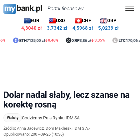
Portal finansowy
EUR
USD
CHF
GBP
4,3040 zł
3,7342 zł
4,5968 zł
5,0239 zł
ETH
7125,00 zł
XRP
3,86 zł
LTC
170,06 zł
0,46%
3,35%
0,57
Dolar nadal słaby, lecz szanse na
korektę rosną
Codzienny Puls Rynku IDM SA
Waluty
Źródło: Anna Jacewicz, Dom Maklerski IDM S.A.
•
Opublikowano:
2007-09-26 (10:36)