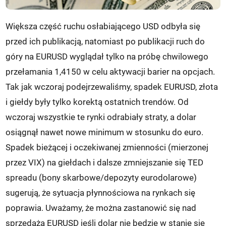
Większa część ruchu osłabiającego USD odbyła się
przed ich publikacją, natomiast po publikacji ruch do
góry na EURUSD wyglądał tylko na próbę chwilowego
przełamania 1,4150 w celu aktywacji barier na opcjach.
Tak jak wczoraj podejrzewaliśmy, spadek EURUSD, złota
i giełdy były tylko korektą ostatnich trendów. Od
wczoraj wszystkie te rynki odrabiały straty, a dolar
osiągnął nawet nowe minimum w stosunku do euro.
Spadek bieżącej i oczekiwanej zmienności (mierzonej
przez VIX) na giełdach i dalsze zmniejszanie się TED
spreadu (bony skarbowe/depozyty eurodolarowe)
sugerują, że sytuacja płynnościowa na rynkach się
poprawia. Uważamy, że można zastanowić się nad
sprzedażą EURUSD jeśli dolar nie będzie w stanie się