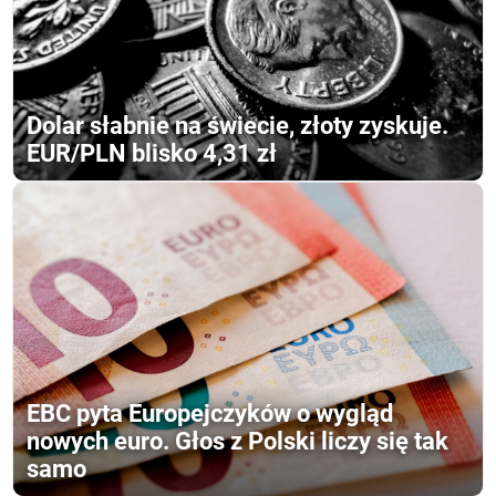
Dolar słabnie na świecie, złoty zyskuje.
EUR/PLN blisko 4,31 zł
EBC pyta Europejczyków o wygląd
nowych euro. Głos z Polski liczy się tak
samo