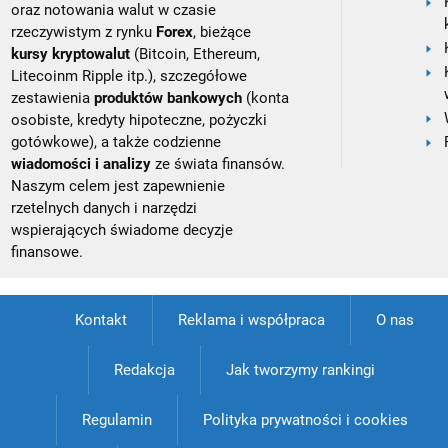
oraz notowania walut w czasie
rzeczywistym z rynku
Forex
, bieżące
kursy kryptowalut
(Bitcoin, Ethereum,
Litecoinm Ripple itp.), szczegółowe
zestawienia
produktów bankowych
(konta
osobiste, kredyty hipoteczne, pożyczki
gotówkowe), a także codzienne
wiadomości i analizy
ze świata finansów.
Naszym celem jest zapewnienie
rzetelnych danych i narzędzi
wspierających świadome decyzje
finansowe.
Kontakt
Reklama i współpraca
O nas
Redakcja
Jak tworzymy rankingi
Regulamin
Polityka prywatności i cookies