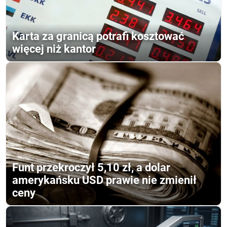
Karta za granicą potrafi kosztować
więcej niż kantor
Funt przekroczył 5,10 zł, a dolar
amerykańsku USD prawie nie zmienił
ceny