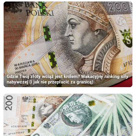
Gdzie Twój złoty wciąż jest królem? Wakacyjny ranking siły
nabywczej (i jak nie przepłacić za granicą)