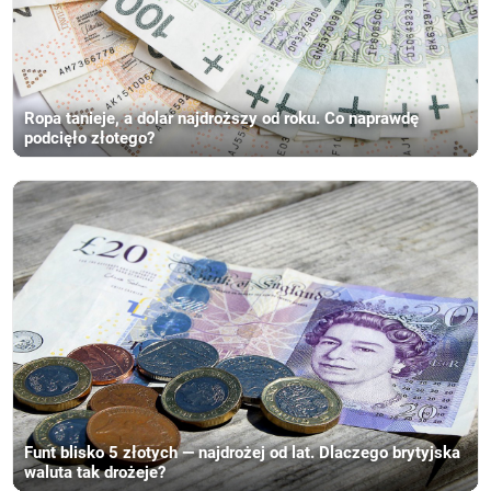
Ropa tanieje, a dolar najdroższy od roku. Co naprawdę
podcięło złotego?
Funt blisko 5 złotych — najdrożej od lat. Dlaczego brytyjska
waluta tak drożeje?